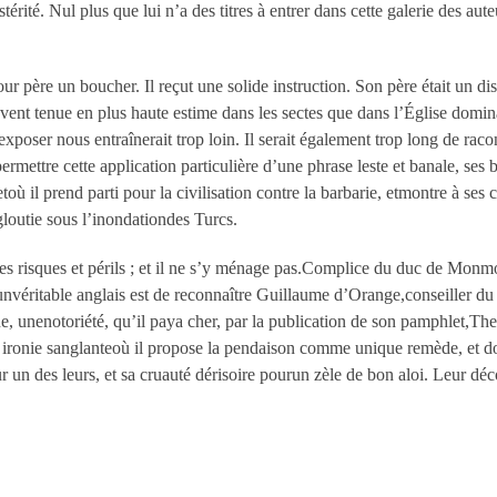
rité. Nul plus que lui n’a des titres à entrer dans cette galerie des aute
r père un boucher. Il reçut une solide instruction. Son père était un dis
ouvent tenue en plus haute estime dans les sectes que dans l’Église domin
s exposer nous entraînerait trop loin. Il serait également trop long de r
rmettre cette application particulière d’une phrase leste et banale, ses 
ù il prend parti pour la civilisation contre la barbarie, etmontre à ses
gloutie sous l’inondationdes Turcs.
à ses risques et périls ; et il ne s’y ménage pas.Complice du duc de Monm
nvéritable anglais est de reconnaître Guillaume d’Orange,conseiller du 
ne, unenotoriété, qu’il paya cher, par la publication de son pamphlet,Th
, ironie sanglanteoù il propose la pendaison comme unique remède, et d
 un des leurs, et sa cruauté dérisoire pourun zèle de bon aloi. Leur décon