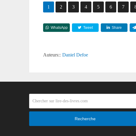
1
2
3
4
5
6
7
WhatsApp
Tweet
Share
Auteurs::
Daniel Defoe
Recherche