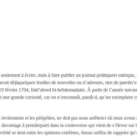
eulement à écrire, mais à faire publier un journal politiqueet satirique,
y avait déjàquelques feuilles de nouvelles ou d’adresses, rien de pareiln
 février 1704, futd’abord bi-hebdomadaire. À partir de l’année suivante,
nt une grande curiosité, car on n’enconnaît, paraît-il, qu’un exemplair
es revirements et les péripéties, ne doit pas nous arrêterici où nous avon
davantage à prendreparti dans la controverse qui vient de s’élever sur 
 vérité se tient entre les opinions extrêmes, ilnous suffira de rappeler 