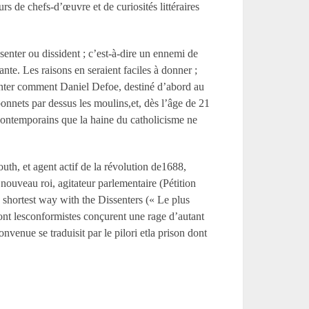
urs de chefs-d’œuvre et de curiosités littéraires
senter ou dissident ; c’est-à-dire un ennemi de
ante. Les raisons en seraient faciles à donner ;
aconter comment Daniel Defoe, destiné d’abord au
bonnets par dessus les moulins,et, dès l’âge de 21
 contemporains que la haine du catholicisme ne
outh, et agent actif de la révolution de1688,
nouveau roi, agitateur parlementaire (Pétition
e shortest way with the Dissenters (« Le plus
ont lesconformistes conçurent une rage d’autant
venue se traduisit par le pilori etla prison dont