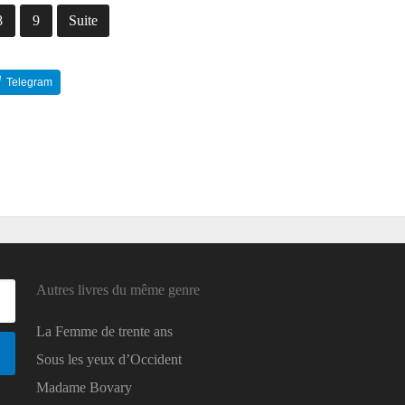
8
9
Suite
Telegram
Reddit
Autres livres du même genre
La Femme de trente ans
Sous les yeux d’Occident
Madame Bovary