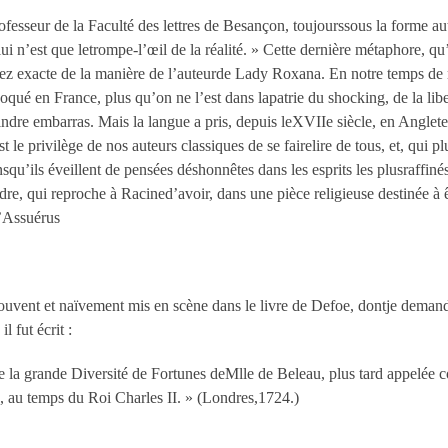
esseur de la Faculté des lettres de Besançon, toujourssous la forme aut
lui n’est que letrompe-l’œil de la réalité. » Cette dernière métaphore, qu’
z exacte de la manière de l’auteurde Lady Roxana. En notre temps de réal
oqué en France, plus qu’on ne l’est dans lapatrie du shocking, de la lib
moindre embarras. Mais la langue a pris, depuis leXVII
e
siècle, en Anglet
t le privilège de nos auteurs classiques de se fairelire de tous, et, qui pl
nsqu’ils éveillent de pensées déshonnêtes dans les esprits les plusraffin
ndre, qui reproche à Racined’avoir, dans une pièce religieuse destinée à ê
qu’Assuérus
ouvent et naïvement mis en scène dans le livre de Defoe, dontje demande à
l fut écrit :
de la grande Diversité de Fortunes deM
lle
de Beleau, plus tard appelée 
au temps du Roi Charles II. » (Londres,1724.)