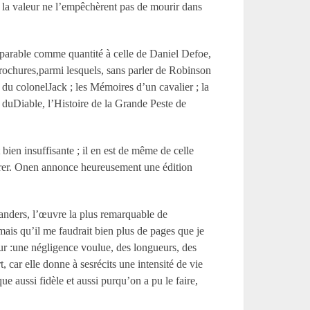
t la valeur ne l’empêchèrent pas de mourir dans
mparable comme quantité à celle de Daniel Defoe,
brochures,parmi lesquels, sans parler de Robinson
e du colonelJack ; les Mémoires d’un cavalier ; la
 duDiable, l’Histoire de la Grande Peste de
ien insuffisante ; il en est de même de celle
curer. Onen annonce heureusement une édition
landers, l’œuvre la plus remarquable de
ais qu’il me faudrait bien plus de pages que je
eur :une négligence voulue, des longueurs, des
, car elle donne à sesrécits une intensité de vie
que aussi fidèle et aussi purqu’on a pu le faire,