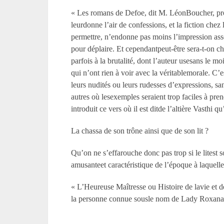
« Les romans de Defoe, dit M. LéonBoucher, prof
leurdonne l’air de confessions, et la fiction chez 
permettre, n’endonne pas moins l’impression asse
pour déplaire. Et cependantpeut-être sera-t-on ch
parfois à la brutalité, dont l’auteur usesans le 
qui n’ont rien à voir avec la véritablemorale. C’es
leurs nudités ou leurs rudesses d’expressions, sa
autres où lesexemples seraient trop faciles à pre
introduit ce vers où il est ditde l’altière Vasthi 
La chassa de son trône ainsi que de son lit ?
Qu’on ne s’effarouche donc pas trop si le litest s
amusanteet caractéristique de l’époque à laquelle i
« L’Heureuse Maîtresse ou Histoire de lavie et 
la personne connue sousle nom de Lady Roxana, 