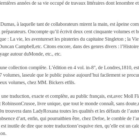
dernières années de sa vie occupé de travaux littéraires dont lenombre e
 Dumas, à laquelle tant de collaborateurs mirent la main, est àpeine co
 ni préparateurs. Oncompte qu’il écrivit deux cent cinquante volumes et 
e : La vie, les aventureset les pirateries du capitaine Singleton ; la Vi
 Duncan Campbell,etc. Citons encore, dans des genres divers : l’Histoire
yage autour duMonde, etc., etc.
e collection complète. L’édition en 4 vol. in-8°, de Londres,1810, est b
 7 volumes, laseule que le public puisse aujourd’hui facilement se pro
-deux volumes, chez MM. Bickers etfils.
une traduction, exacte et complète, au public français, est,avec Moll F
rt RobinsonCrusoe, livre unique, que tout le monde connaît, sans doute,m
 On trouvera dans LadyRoxana toutes les qualités et les défauts de l’aut
bsence d’art, enfin, qui pourraitbien être, chez Defoe, le comble de l’art
 est inutile de dire que notre traductionn’esquive rien, qu’elle est un cal
ion.