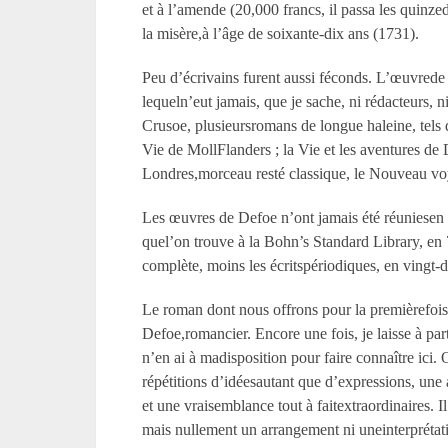
et à l’amende (20,000 francs, il passa les quinze
la misère,à l’âge de soixante-dix ans (1731).
Peu d’écrivains furent aussi féconds. L’œuvrede
lequeln’eut jamais, que je sache, ni rédacteurs,
Crusoe, plusieursromans de longue haleine, tels qu
Vie de MollFlanders ; la Vie et les aventures de
Londres,morceau resté classique, le Nouveau vo
Les œuvres de Defoe n’ont jamais été réuniesen un
quel’on trouve à la Bohn’s Standard Library, en
complète, moins les écritspériodiques, en vingt
Le roman dont nous offrons pour la premièrefois 
Defoe,romancier. Encore une fois, je laisse à pa
n’en ai à madisposition pour faire connaître ici.
répétitions d’idéesautant que d’expressions, une a
et une vraisemblance tout à faitextraordinaires. Il
mais nullement un arrangement ni uneinterprétat