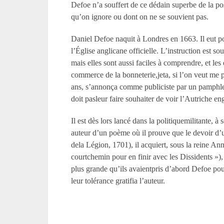
Defoe n’a souffert de ce dédain superbe de la posté
qu’on ignore ou dont on ne se souvient pas.
Daniel Defoe naquit à Londres en 1663. Il eut pou
l’Église anglicane officielle. L’instruction est s
mais elles sont aussi faciles à comprendre, et le
commerce de la bonneterie,jeta, si l’on veut me pe
ans, s’annonça comme publiciste par un pamphleto
doit pasleur faire souhaiter de voir l’Autriche en
Il est dès lors lancé dans la politiquemilitante, 
auteur d’un poème où il prouve que le devoir d’u
dela Légion, 1701), il acquiert, sous la reine An
courtchemin pour en finir avec les Dissidents »)
plus grande qu’ils avaientpris d’abord Defoe pour
leur tolérance gratifia l’auteur.