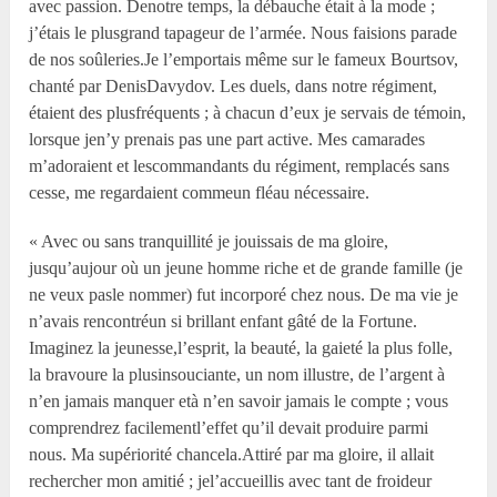
avec passion. Denotre temps, la débauche était à la mode ;
j’étais le plusgrand tapageur de l’armée. Nous faisions parade
de nos soûleries.Je l’emportais même sur le fameux Bourtsov,
chanté par DenisDavydov. Les duels, dans notre régiment,
étaient des plusfréquents ; à chacun d’eux je servais de témoin,
lorsque jen’y prenais pas une part active. Mes camarades
m’adoraient et lescommandants du régiment, remplacés sans
cesse, me regardaient commeun fléau nécessaire.
« Avec ou sans tranquillité je jouissais de ma gloire,
jusqu’aujour où un jeune homme riche et de grande famille (je
ne veux pasle nommer) fut incorporé chez nous. De ma vie je
n’avais rencontréun si brillant enfant gâté de la Fortune.
Imaginez la jeunesse,l’esprit, la beauté, la gaieté la plus folle,
la bravoure la plusinsouciante, un nom illustre, de l’argent à
n’en jamais manquer età n’en savoir jamais le compte ; vous
comprendrez facilementl’effet qu’il devait produire parmi
nous. Ma supériorité chancela.Attiré par ma gloire, il allait
rechercher mon amitié ; jel’accueillis avec tant de froideur