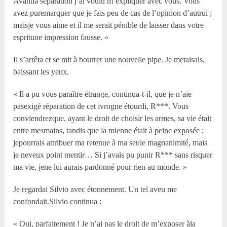
Avantla séparation j’ai voulu m’expliquer avec vous. Vous
avez puremarquer que je fais peu de cas de l’opinion d’autrui ;
maisje vous aime et il me serait pénible de laisser dans votre
espritune impression fausse. »
Il s’arrêta et se mit à bourrer une nouvelle pipe. Je metaisais,
baissant les yeux.
« Il a pu vous paraître étrange, continua-t-il, que je n’aie
pasexigé réparation de cet ivrogne étourdi, R***. Vous
conviendrezque, ayant le droit de choisir les armes, sa vie était
entre mesmains, tandis que la mienne était à peine exposée ;
jepourrais attribuer ma retenue à ma seule magnanimité, mais
je neveux point mentir… Si j’avais pu punir R*** sans risquer
ma vie, jene lui aurais pardonné pour rien au monde. »
Je regardai Silvio avec étonnement. Un tel aveu me
confondait.Silvio continua :
« Oui, parfaitement ! Je n’ai pas le droit de m’exposer àla