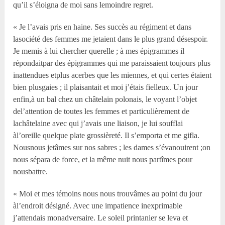
qu’il s’éloigna de moi sans lemoindre regret.
« Je l’avais pris en haine. Ses succès au régiment et dans
lasociété des femmes me jetaient dans le plus grand désespoir.
Je memis à lui chercher querelle ; à mes épigrammes il
répondaitpar des épigrammes qui me paraissaient toujours plus
inattendues etplus acerbes que les miennes, et qui certes étaient
bien plusgaies ; il plaisantait et moi j’étais fielleux. Un jour
enfin,à un bal chez un châtelain polonais, le voyant l’objet
del’attention de toutes les femmes et particulièrement de
lachâtelaine avec qui j’avais une liaison, je lui soufflai
àl’oreille quelque plate grossièreté. Il s’emporta et me gifla.
Nousnous jetâmes sur nos sabres ; les dames s’évanouirent ;on
nous sépara de force, et la même nuit nous partîmes pour
nousbattre.
« Moi et mes témoins nous nous trouvâmes au point du jour
àl’endroit désigné. Avec une impatience inexprimable
j’attendais monadversaire. Le soleil printanier se leva et