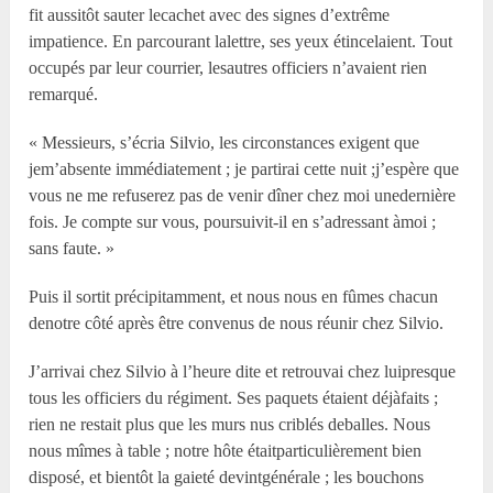
fit aussitôt sauter lecachet avec des signes d’extrême
impatience. En parcourant lalettre, ses yeux étincelaient. Tout
occupés par leur courrier, lesautres officiers n’avaient rien
remarqué.
« Messieurs, s’écria Silvio, les circonstances exigent que
jem’absente immédiatement ; je partirai cette nuit ;j’espère que
vous ne me refuserez pas de venir dîner chez moi unedernière
fois. Je compte sur vous, poursuivit-il en s’adressant àmoi ;
sans faute. »
Puis il sortit précipitamment, et nous nous en fûmes chacun
denotre côté après être convenus de nous réunir chez Silvio.
J’arrivai chez Silvio à l’heure dite et retrouvai chez luipresque
tous les officiers du régiment. Ses paquets étaient déjàfaits ;
rien ne restait plus que les murs nus criblés deballes. Nous
nous mîmes à table ; notre hôte étaitparticulièrement bien
disposé, et bientôt la gaieté devintgénérale ; les bouchons