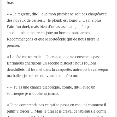
bras.
« – Je regrette, dit-il, que mon pistolet ne soit pas chargéavec
des noyaux de cerises… le plomb est lourd… Ça n’a plus
l’aird’un duel, mais bien d’un assassinat ; je n’ai pas
accoutuméde mettre en joue un homme sans armes.
Recommençons et que le sortdécide qui de nous tirera le
premier.
« La tête me tournait… Je crois que je ne consentais pas…
Enfinnous chargeons un second pistolet ; nous roulons
deuxbillets ; il les met dans la casquette, autrefois traverséepar
ma balle ; je sors de nouveau le numéro un.
« – Tu as une chance diabolique, comte, dit-il avec un
sourireque je n’oublierai jamais.
« Je ne comprends pas ce qui se passa en moi, ni comment il
putm’y forcer… Mais je tirai et je crevai ce tableau (le comte