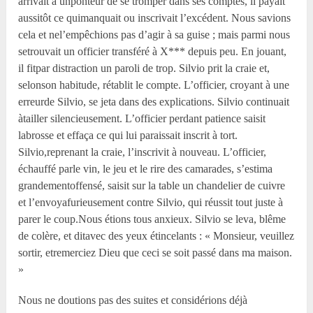
arrivait à unponteur de se tromper dans ses comptes, il payait
aussitôt ce quimanquait ou inscrivait l’excédent. Nous savions
cela et nel’empêchions pas d’agir à sa guise ; mais parmi nous
setrouvait un officier transféré à X*** depuis peu. En jouant,
il fitpar distraction un paroli de trop. Silvio prit la craie et,
selonson habitude, rétablit le compte. L’officier, croyant à une
erreurde Silvio, se jeta dans des explications. Silvio continuait
àtailler silencieusement. L’officier perdant patience saisit
labrosse et effaça ce qui lui paraissait inscrit à tort.
Silvio,reprenant la craie, l’inscrivit à nouveau. L’officier,
échauffé parle vin, le jeu et le rire des camarades, s’estima
grandementoffensé, saisit sur la table un chandelier de cuivre
et l’envoyafurieusement contre Silvio, qui réussit tout juste à
parer le coup.Nous étions tous anxieux. Silvio se leva, blême
de colère, et ditavec des yeux étincelants : « Monsieur, veuillez
sortir, etremerciez Dieu que ceci se soit passé dans ma maison.
»
Nous ne doutions pas des suites et considérions déjà