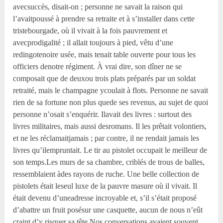
avecsuccès, disait-on ; personne ne savait la raison qui
l’avaitpoussé à prendre sa retraite et à s’installer dans cette
tristebourgade, où il vivait à la fois pauvrement et
avecprodigalité ; il allait toujours à pied, vêtu d’une
redingotenoire usée, mais tenait table ouverte pour tous les
officiers denotre régiment. À vrai dire, son dîner ne se
composait que de deuxou trois plats préparés par un soldat
retraité, mais le champagne ycoulait à flots. Personne ne savait
rien de sa fortune non plus quede ses revenus, au sujet de quoi
personne n’osait s’enquérir. Ilavait des livres : surtout des
livres militaires, mais aussi desromans. Il les prêtait volontiers,
et ne les réclamaitjamais ; par contre, il ne rendait jamais les
livres qu’ilempruntait. Le tir au pistolet occupait le meilleur de
son temps.Les murs de sa chambre, criblés de trous de balles,
ressemblaient àdes rayons de ruche. Une belle collection de
pistolets était leseul luxe de la pauvre masure où il vivait. Il
était devenu d’uneadresse incroyable et, s’il s’était proposé
d’abattre un fruit posésur une casquette, aucun de nous n’eût
craint d’y risquer sa tête.Nos conversations avaient souvent