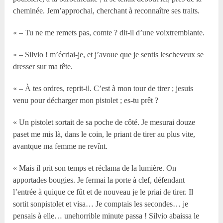
cheminée. Jem’approchai, cherchant à reconnaître ses traits.
« – Tu ne me remets pas, comte ? dit-il d’une voixtremblante.
« – Silvio ! m’écriai-je, et j’avoue que je sentis lescheveux se
dresser sur ma tête.
« – À tes ordres, reprit-il. C’est à mon tour de tirer ; jesuis
venu pour décharger mon pistolet ; es-tu prêt ?
« Un pistolet sortait de sa poche de côté. Je mesurai douze
paset me mis là, dans le coin, le priant de tirer au plus vite,
avantque ma femme ne revînt.
« Mais il prit son temps et réclama de la lumière. On
apportades bougies. Je fermai la porte à clef, défendant
l’entrée à quique ce fût et de nouveau je le priai de tirer. Il
sortit sonpistolet et visa… Je comptais les secondes… je
pensais à elle… unehorrible minute passa ! Silvio abaissa le