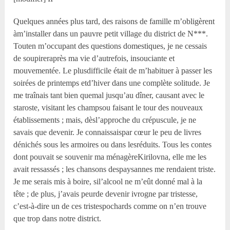
Quelques années plus tard, des raisons de famille m’obligèrent
àm’installer dans un pauvre petit village du district de N***.
Touten m’occupant des questions domestiques, je ne cessais
de soupireraprès ma vie d’autrefois, insouciante et
mouvementée. Le plusdifficile était de m’habituer à passer les
soirées de printemps etd’hiver dans une complète solitude. Je
me traînais tant bien quemal jusqu’au dîner, causant avec le
staroste, visitant les champsou faisant le tour des nouveaux
établissements ; mais, dèsl’approche du crépuscule, je ne
savais que devenir. Je connaissaispar cœur le peu de livres
dénichés sous les armoires ou dans lesréduits. Tous les contes
dont pouvait se souvenir ma ménagèreKirilovna, elle me les
avait ressassés ; les chansons despaysannes me rendaient triste.
Je me serais mis à boire, sil’alcool ne m’eût donné mal à la
tête ; de plus, j’avais peurde devenir ivrogne par tristesse,
c’est-à-dire un de ces tristespochards comme on n’en trouve
que trop dans notre district.