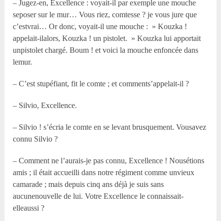
– Jugez-en, Excellence : voyait-il par exemple une mouche
seposer sur le mur… Vous riez, comtesse ? je vous jure que
c’estvrai… Or donc, voyait-il une mouche : » Kouzka !
appelait-ilalors, Kouzka ! un pistolet. » Kouzka lui apportait
unpistolet chargé. Boum ! et voici la mouche enfoncée dans
lemur.
– C’est stupéfiant, fit le comte ; et comments’appelait-il ?
– Silvio, Excellence.
– Silvio ! s’écria le comte en se levant brusquement. Vousavez
connu Silvio ?
– Comment ne l’aurais-je pas connu, Excellence ! Nousétions
amis ; il était accueilli dans notre régiment comme unvieux
camarade ; mais depuis cinq ans déjà je suis sans
aucunenouvelle de lui. Votre Excellence le connaissait-
elleaussi ?