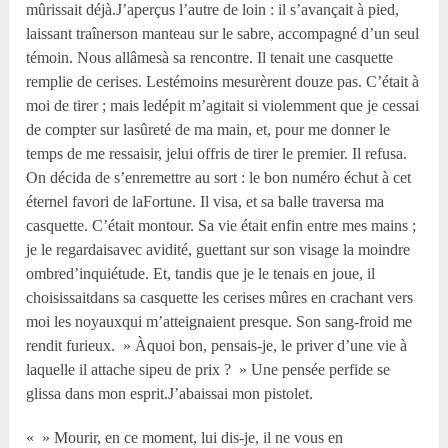
mûrissait déjà.J’aperçus l’autre de loin : il s’avançait à pied,
laissant traînerson manteau sur le sabre, accompagné d’un seul
témoin. Nous allâmesà sa rencontre. Il tenait une casquette
remplie de cerises. Lestémoins mesurèrent douze pas. C’était à
moi de tirer ; mais ledépit m’agitait si violemment que je cessai
de compter sur lasûreté de ma main, et, pour me donner le
temps de me ressaisir, jelui offris de tirer le premier. Il refusa.
On décida de s’enremettre au sort : le bon numéro échut à cet
éternel favori de laFortune. Il visa, et sa balle traversa ma
casquette. C’était montour. Sa vie était enfin entre mes mains ;
je le regardaisavec avidité, guettant sur son visage la moindre
ombred’inquiétude. Et, tandis que je le tenais en joue, il
choisissaitdans sa casquette les cerises mûres en crachant vers
moi les noyauxqui m’atteignaient presque. Son sang-froid me
rendit furieux. » Àquoi bon, pensais-je, le priver d’une vie à
laquelle il attache sipeu de prix ? » Une pensée perfide se
glissa dans mon esprit.J’abaissai mon pistolet.
« » Mourir, en ce moment, lui dis-je, il ne vous en