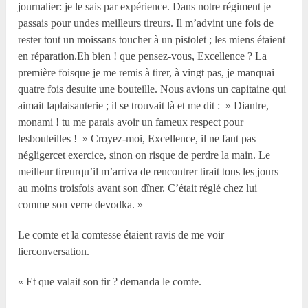
journalier: je le sais par expérience. Dans notre régiment je
passais pour undes meilleurs tireurs. Il m’advint une fois de
rester tout un moissans toucher à un pistolet ; les miens étaient
en réparation.Eh bien ! que pensez-vous, Excellence ? La
première foisque je me remis à tirer, à vingt pas, je manquai
quatre fois desuite une bouteille. Nous avions un capitaine qui
aimait laplaisanterie ; il se trouvait là et me dit : » Diantre,
monami ! tu me parais avoir un fameux respect pour
lesbouteilles ! » Croyez-moi, Excellence, il ne faut pas
négligercet exercice, sinon on risque de perdre la main. Le
meilleur tireurqu’il m’arriva de rencontrer tirait tous les jours
au moins troisfois avant son dîner. C’était réglé chez lui
comme son verre devodka. »
Le comte et la comtesse étaient ravis de me voir
lierconversation.
« Et que valait son tir ? demanda le comte.