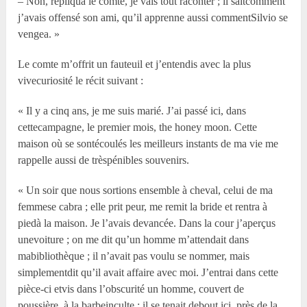
– Non, répliqua le comte, je vais tout raconter ; il saitcomment
j’avais offensé son ami, qu’il apprenne aussi commentSilvio se
vengea. »
Le comte m’offrit un fauteuil et j’entendis avec la plus
vivecuriosité le récit suivant :
« Il y a cinq ans, je me suis marié. J’ai passé ici, dans
cettecampagne, le premier mois, the honey moon. Cette
maison où se sontécoulés les meilleurs instants de ma vie me
rappelle aussi de trèspénibles souvenirs.
« Un soir que nous sortions ensemble à cheval, celui de ma
femmese cabra ; elle prit peur, me remit la bride et rentra à
piedà la maison. Je l’avais devancée. Dans la cour j’aperçus
unevoiture ; on me dit qu’un homme m’attendait dans
mabibliothèque ; il n’avait pas voulu se nommer, mais
simplementdit qu’il avait affaire avec moi. J’entrai dans cette
pièce-ci etvis dans l’obscurité un homme, couvert de
poussière, à la barbeinculte ; il se tenait debout ici, près de la