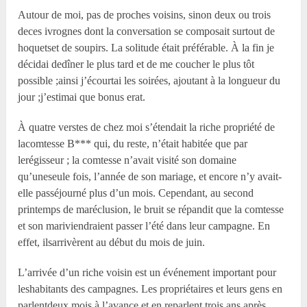
Autour de moi, pas de proches voisins, sinon deux ou trois
deces ivrognes dont la conversation se composait surtout de
hoquetset de soupirs. La solitude était préférable. À la fin je
décidai dedîner le plus tard et de me coucher le plus tôt
possible ;ainsi j’écourtai les soirées, ajoutant à la longueur du
jour ;j’estimai que bonus erat.
À quatre verstes de chez moi s’étendait la riche propriété de
lacomtesse B*** qui, du reste, n’était habitée que par
lerégisseur ; la comtesse n’avait visité son domaine
qu’uneseule fois, l’année de son mariage, et encore n’y avait-
elle passéjourné plus d’un mois. Cependant, au second
printemps de maréclusion, le bruit se répandit que la comtesse
et son mariviendraient passer l’été dans leur campagne. En
effet, ilsarrivèrent au début du mois de juin.
L’arrivée d’un riche voisin est un événement important pour
leshabitants des campagnes. Les propriétaires et leurs gens en
parlentdeux mois à l’avance et en reparlent trois ans après.