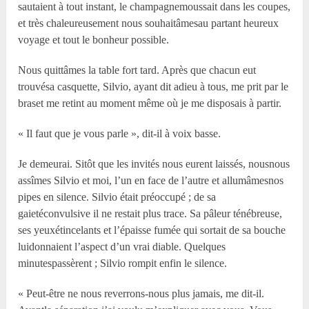
sautaient à tout instant, le champagnemoussait dans les coupes,
et très chaleureusement nous souhaitâmesau partant heureux
voyage et tout le bonheur possible.
Nous quittâmes la table fort tard. Après que chacun eut
trouvésa casquette, Silvio, ayant dit adieu à tous, me prit par le
braset me retint au moment même où je me disposais à partir.
« Il faut que je vous parle », dit-il à voix basse.
Je demeurai. Sitôt que les invités nous eurent laissés, nousnous
assîmes Silvio et moi, l’un en face de l’autre et allumâmesnos
pipes en silence. Silvio était préoccupé ; de sa
gaietéconvulsive il ne restait plus trace. Sa pâleur ténébreuse,
ses yeuxétincelants et l’épaisse fumée qui sortait de sa bouche
luidonnaient l’aspect d’un vrai diable. Quelques
minutespassèrent ; Silvio rompit enfin le silence.
« Peut-être ne nous reverrons-nous plus jamais, me dit-il.