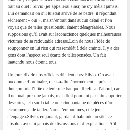
trait au duel : Silvio (jel’appellerai ainsi) ne s’y mêlait jamais.
Lui demandait-on s’il luiétait arrivé de se battre, il répondait
sèchement « oui », maisn’entrait dans aucun détail et l’on
voyait que de telles questionslui étaient désagréables. Nous
supposions qu’il avait sur laconscience quelques malheureuses
victimes de sa redoutable adresse.Loin de nous l’idée de
soupçonner en lui rien qui ressemblât à dela crainte. Il y a des
gens dont l’aspect seul écarte de tellespensées. Un fait
inattendu nous étonna tous.
Un jour, dix de nos officiers dînaient chez Silvio. On avait
bucomme d’ordinaire, c’est-à-dire énormément ; après le
dîner,on pria l’hôte de tenir une banque. Il refusa d’abord, car
il nejouait presque jamais, mais finit pourtant par faire apporter
descartes, jeta sur la table une cinquantaine de pièces d’or
etcommença de tailler. Nous l’entourâmes, et le jeu
s’engagea.Silvio, en jouant, gardait d’habitude un silence
absolu ; aveclui jamais de discussions ni d’explications. S’il