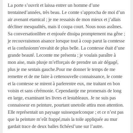
La porte s’ouvrit et laissa entrer un homme d’une
trentained’années, très beau. Le comte s’approcha de moi d’un
air avenant etamical ; je me ressaisis de mon mieux et j’allais
décliner mesqualités, mais il coupa court. Nous nous assîmes.
Sa conversationlibre et enjouée dissipa promptement ma gêne ;
je recouvraismon aisance lorsque tout à coup parut la comtesse
et la confusionm’envahit de plus belle. La comtesse était d’une
grande beauté. Lecomte me présenta ; je voulais paraître à
mon aise, mais plusje m’efforçais de prendre un air dégagé,
plus je me sentais gauche.Pour me donner le temps de me
remettre et de me faire à cettenouvelle connaissance, le comte
et la comtesse se mirent à parlerentre eux, me traitant en bon
voisin et sans cérémonie. Cependantje me promenais de long
en large, examinant les livres et lestableaux. Je ne suis pas
connaisseur en peinture, pourtant unetoile attira mon attention.
Elle représentait un paysage suissequelconque ; et ce n’est pas
que la peinture m’eût frappé,mais la toile appliquée au mur
gardait trace de deux balles fichéesl’une sur l’autre.