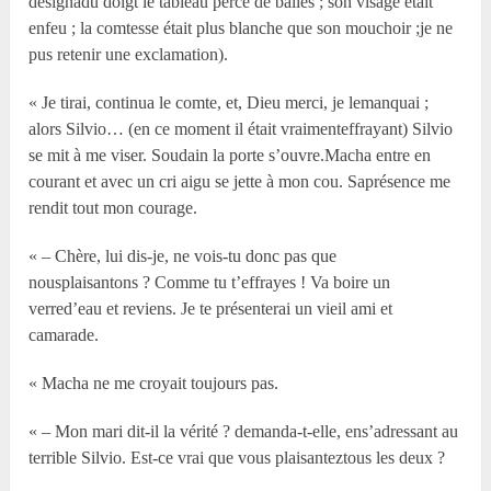
désignadu doigt le tableau percé de balles ; son visage était
enfeu ; la comtesse était plus blanche que son mouchoir ;je ne
pus retenir une exclamation).
« Je tirai, continua le comte, et, Dieu merci, je lemanquai ;
alors Silvio… (en ce moment il était vraimenteffrayant) Silvio
se mit à me viser. Soudain la porte s’ouvre.Macha entre en
courant et avec un cri aigu se jette à mon cou. Saprésence me
rendit tout mon courage.
« – Chère, lui dis-je, ne vois-tu donc pas que
nousplaisantons ? Comme tu t’effrayes ! Va boire un
verred’eau et reviens. Je te présenterai un vieil ami et
camarade.
« Macha ne me croyait toujours pas.
« – Mon mari dit-il la vérité ? demanda-t-elle, ens’adressant au
terrible Silvio. Est-ce vrai que vous plaisanteztous les deux ?