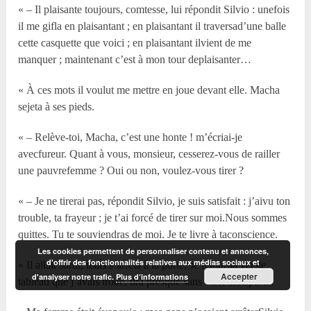
« – Il plaisante toujours, comtesse, lui répondit Silvio : unefois
il me gifla en plaisantant ; en plaisantant il traversad’une balle
cette casquette que voici ; en plaisantant ilvient de me
manquer ; maintenant c’est à mon tour deplaisanter…
« À ces mots il voulut me mettre en joue devant elle. Macha
sejeta à ses pieds.
« – Relève-toi, Macha, c’est une honte ! m’écriai-je
avecfureur. Quant à vous, monsieur, cesserez-vous de railler
une pauvrefemme ? Oui ou non, voulez-vous tirer ?
« – Je ne tirerai pas, répondit Silvio, je suis satisfait : j’aivu ton
trouble, ta frayeur ; je t’ai forcé de tirer sur moi.Nous sommes
quittes. Tu te souviendras de moi. Je te livre à taconscience.
Les cookies permettent de personnaliser contenu et annonces,
d'offrir des fonctionnalités relatives aux médias sociaux et
« Il allait sortir, mais s’arrêta à la porte, se retourna versle
Accepter
d'analyser notre trafic.
Plus d’informations
tableau que j’avais troué, tira presque sans viser etdisparut.