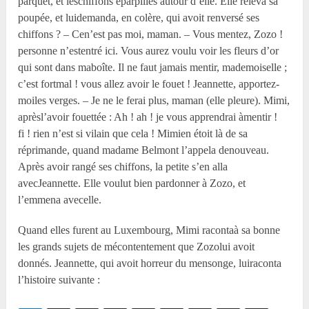
parquet, et leschiffons éparpillés autour d’elle. Elle releva sa
poupée, et luidemanda, en colère, qui avoit renversé ses
chiffons ? – Cen’est pas moi, maman. – Vous mentez, Zozo !
personne n’estentré ici. Vous aurez voulu voir les fleurs d’or
qui sont dans maboîte. Il ne faut jamais mentir, mademoiselle ;
c’est fortmal ! vous allez avoir le fouet ! Jeannette, apportez-
moiles verges. – Je ne le ferai plus, maman (elle pleure). Mimi,
aprèsl’avoir fouettée : Ah ! ah ! je vous apprendrai àmentir !
fi ! rien n’est si vilain que cela ! Mimien étoit là de sa
réprimande, quand madame Belmont l’appela denouveau.
Après avoir rangé ses chiffons, la petite s’en alla
avecJeannette. Elle voulut bien pardonner à Zozo, et
l’emmena avecelle.
Quand elles furent au Luxembourg, Mimi racontaà sa bonne
les grands sujets de mécontentement que Zozolui avoit
donnés. Jeannette, qui avoit horreur du mensonge, luiraconta
l’histoire suivante :