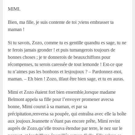
MIMI.
Bien, ma fille, je suis contente de toi ;viens embrasser ta
maman !
Si tu savois, Zozo, comme tu es gentille quandtu es sage, tu ne
te ferois jamais gronder ! et puis tumangerois toujours de
bonnes choses ; je te donnerois de beauxchiffons pour
récompenses, tu serois caressée de tout lemonde ! Est-ce que
tu n’aimes pas les bonbons et lesjoujoux ? – Pardonnez-moi,
maman. – Eh bien ! Zozo, ilfaut être bien sage, et tu en auras.
Mimi et Zozo étaient fort bien ensemble,lorsque madame
Belmont appela sa fille pour l’envoyer promener avecsa
bonne, Mimi courut à sa maman, et par sa
précipitation,renversa sa poupée, qui entraîna avec elle la boîte
aux joujoux.Jeannette n’étant pas encore prête, Mimi revint
auprès de Zozo,qu’elle trouva étendue par terre, le nez sur le