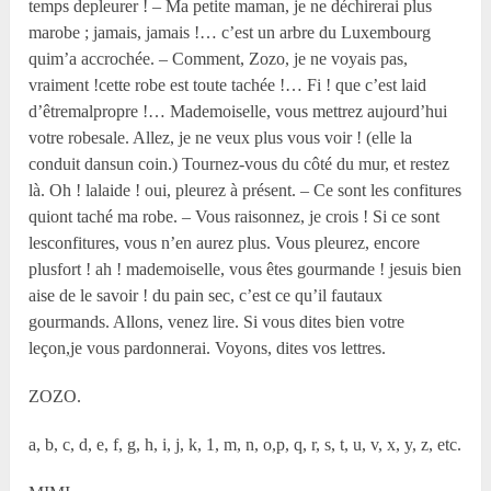
temps depleurer ! – Ma petite maman, je ne déchirerai plus
marobe ; jamais, jamais !… c’est un arbre du Luxembourg
quim’a accrochée. – Comment, Zozo, je ne voyais pas,
vraiment !cette robe est toute tachée !… Fi ! que c’est laid
d’êtremalpropre !… Mademoiselle, vous mettrez aujourd’hui
votre robesale. Allez, je ne veux plus vous voir ! (elle la
conduit dansun coin.) Tournez-vous du côté du mur, et restez
là. Oh ! lalaide ! oui, pleurez à présent. – Ce sont les confitures
quiont taché ma robe. – Vous raisonnez, je crois ! Si ce sont
lesconfitures, vous n’en aurez plus. Vous pleurez, encore
plusfort ! ah ! mademoiselle, vous êtes gourmande ! jesuis bien
aise de le savoir ! du pain sec, c’est ce qu’il fautaux
gourmands. Allons, venez lire. Si vous dites bien votre
leçon,je vous pardonnerai. Voyons, dites vos lettres.
ZOZO.
a, b, c, d, e, f, g, h, i, j, k, 1, m, n, o,p, q, r, s, t, u, v, x, y, z, etc.