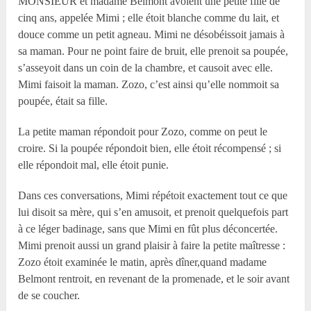
MONSIEUR et madame Belmont avoient une petite fille de
cinq ans, appelée Mimi ; elle étoit blanche comme du lait, et
douce comme un petit agneau. Mimi ne désobéissoit jamais à
sa maman. Pour ne point faire de bruit, elle prenoit sa poupée,
s’asseyoit dans un coin de la chambre, et causoit avec elle.
Mimi faisoit la maman. Zozo, c’est ainsi qu’elle nommoit sa
poupée, était sa fille.
La petite maman répondoit pour Zozo, comme on peut le
croire. Si la poupée répondoit bien, elle étoit récompensé ; si
elle répondoit mal, elle étoit punie.
Dans ces conversations, Mimi répétoit exactement tout ce que
lui disoit sa mère, qui s’en amusoit, et prenoit quelquefois part
à ce léger badinage, sans que Mimi en fût plus déconcertée.
Mimi prenoit aussi un grand plaisir à faire la petite maîtresse :
Zozo étoit examinée le matin, après dîner,quand madame
Belmont rentroit, en revenant de la promenade, et le soir avant
de se coucher.