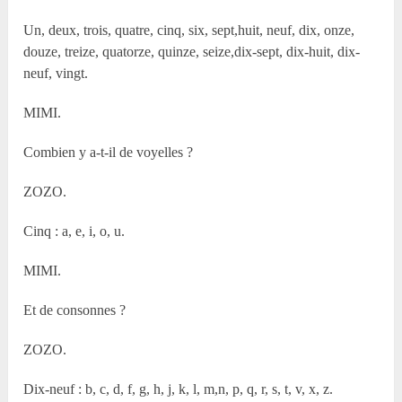
Un, deux, trois, quatre, cinq, six, sept,huit, neuf, dix, onze,
douze, treize, quatorze, quinze, seize,dix-sept, dix-huit, dix-
neuf, vingt.
MIMI.
Combien y a-t-il de voyelles ?
ZOZO.
Cinq : a, e, i, o, u.
MIMI.
Et de consonnes ?
ZOZO.
Dix-neuf : b, c, d, f, g, h, j, k, l, m,n, p, q, r, s, t, v, x, z.