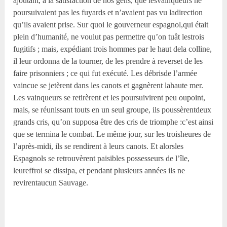
ajoutant, à la satisfaction de nos gens, que lesvainqueurs ne
poursuivaient pas les fuyards et n’avaient pas vu ladirection
qu’ils avaient prise. Sur quoi le gouverneur espagnol,qui était
plein d’humanité, ne voulut pas permettre qu’on tuât lestrois
fugitifs ; mais, expédiant trois hommes par le haut dela colline,
il leur ordonna de la tourner, de les prendre à reverset de les
faire prisonniers ; ce qui fut exécuté. Les débrisde l’armée
vaincue se jetèrent dans les canots et gagnèrent lahaute mer.
Les vainqueurs se retirèrent et les poursuivirent peu oupoint,
mais, se réunissant touts en un seul groupe, ils poussèrentdeux
grands cris, qu’on supposa être des cris de triomphe :c’est ainsi
que se termina le combat. Le même jour, sur les troisheures de
l’après-midi, ils se rendirent à leurs canots. Et alorsles
Espagnols se retrouvèrent paisibles possesseurs de l’île,
leureffroi se dissipa, et pendant plusieurs années ils ne
revirentaucun Sauvage.