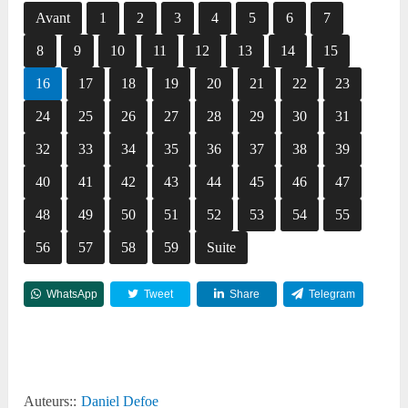
Avant
1
2
3
4
5
6
7
8
9
10
11
12
13
14
15
16
17
18
19
20
21
22
23
24
25
26
27
28
29
30
31
32
33
34
35
36
37
38
39
40
41
42
43
44
45
46
47
48
49
50
51
52
53
54
55
56
57
58
59
Suite
WhatsApp
Tweet
Share
Telegram
Reddit
Auteurs::
Daniel Defoe