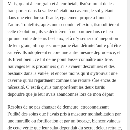
Mais, quant à leur grain et à leur bétail, ilsrésolurent de les
transporter dans la vallée où était ma caverne,le sol y étant
dans une étendue suffisante, également propre à l’unet à
l’autre. Toutefois, après une seconde réflexion, ilsmodifièrent
cette résolution ; ils se décidèrent à ne parquerdans ce lieu
qu’une partie de leurs bestiaux, et à n’y semer qu’uneportion
de leur grain, afin que si une partie était détruitel’autre pût être
sauvée. Ils adoptèrent encore une autre mesure deprudence, et
ils firent bien ; ce fut de ne point laisserconnaître aux trois
Sauvages leurs prisonniers qu’ils avaient descultures et des
bestiaux dans la vallée, et encore moins qu’il s’ytrouvait une
caverne qu’ils regardaient comme une retraite sûre encas de
nécessité. C’est là qu’ils transportèrent les deux barils
depoudre que je leur avais abandonnés lors de mon départ.
Résolus de ne pas changer de demeure, etreconnaissant
l’utilité des soins que j’avais pris à masquer monhabitation par
une muraille ou fortification et par un bocage, bienconvaincus
de cette vérité que leur salut dépendait du secret deleur retraite,