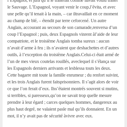
l’Espagnol, et jura qu’il le traiterait comme ilavait voulu traiter
le Sauvage. L’Espagnol, voyant venir le coup,l’évita, et avec
une pelle qu’il tenait à la main, – car iltravaillait en ce moment
au champ de blé, – étendit par terre ceforcené. Un autre
Anglais, accourant au secours de son camarade,renversa d’un
coup l’Espagnol ; puis, deux Espagnols vinrent àl’aide de leur
compatriote, et le troisième Anglais tomba sureux : aucun
n’avait d’arme à feu ; ils n’avaient que deshachettes et d’autres
outils, à l’exception du troisième Anglais.Celui-ci était armé de
l’un de mes vieux coutelas rouillés, aveclequel il s’élança sur
les Espagnols derniers arrivants et lesblessa touts les deux.
Cette bagarre mit toute la famille enrumeur ; du renfort suivint,
et les trois Anglais furent faitsprisonniers. Il s’agit alors de voir
ce que l’on ferait d’eux. Ilss’étaient montrés souvent si mutins,
si terribles, si paresseux,qu’on ne savait trop quelle mesure
prendre à leur égard ; carces quelques hommes, dangereux au
plus haut degré, ne valaient pasle mal qu’ils donnaient. En un
mot, il n’y avait pas de sécurité àvivre avec eux.