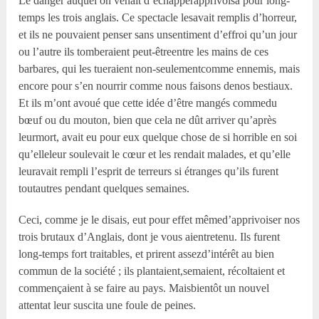
Le danger auquel on venait d’échapperapprivoisa pour long-
temps les trois anglais. Ce spectacle lesavait remplis d’horreur,
et ils ne pouvaient penser sans unsentiment d’effroi qu’un jour
ou l’autre ils tomberaient peut-êtreentre les mains de ces
barbares, qui les tueraient non-seulementcomme ennemis, mais
encore pour s’en nourrir comme nous faisons denos bestiaux.
Et ils m’ont avoué que cette idée d’être mangés commedu
bœuf ou du mouton, bien que cela ne dût arriver qu’après
leurmort, avait eu pour eux quelque chose de si horrible en soi
qu’elleleur soulevait le cœur et les rendait malades, et qu’elle
leuravait rempli l’esprit de terreurs si étranges qu’ils furent
toutautres pendant quelques semaines.
Ceci, comme je le disais, eut pour effet mêmed’apprivoiser nos
trois brutaux d’Anglais, dont je vous aientretenu. Ils furent
long-temps fort traitables, et prirent assezd’intérêt au bien
commun de la société ; ils plantaient,semaient, récoltaient et
commençaient à se faire au pays. Maisbientôt un nouvel
attentat leur suscita une foule de peines.