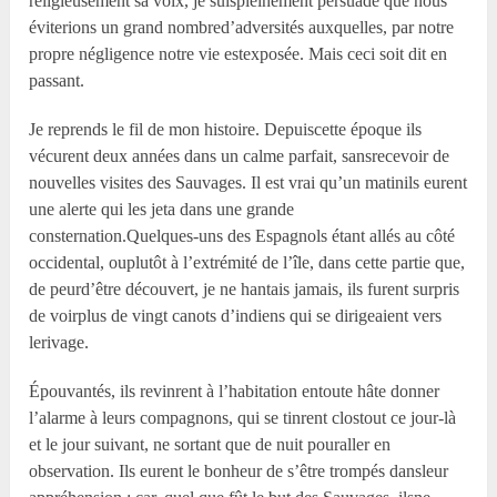
religieusement sa voix, je suispleinement persuadé que nous
éviterions un grand nombred’adversités auxquelles, par notre
propre négligence notre vie estexposée. Mais ceci soit dit en
passant.
Je reprends le fil de mon histoire. Depuiscette époque ils
vécurent deux années dans un calme parfait, sansrecevoir de
nouvelles visites des Sauvages. Il est vrai qu’un matinils eurent
une alerte qui les jeta dans une grande
consternation.Quelques-uns des Espagnols étant allés au côté
occidental, ouplutôt à l’extrémité de l’île, dans cette partie que,
de peurd’être découvert, je ne hantais jamais, ils furent surpris
de voirplus de vingt canots d’indiens qui se dirigeaient vers
lerivage.
Épouvantés, ils revinrent à l’habitation entoute hâte donner
l’alarme à leurs compagnons, qui se tinrent clostout ce jour-là
et le jour suivant, ne sortant que de nuit pouraller en
observation. Ils eurent le bonheur de s’être trompés dansleur