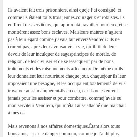
Ils avaient fait trois prisonniers, ainsi queje l’ai consigné, et
comme ils étaient touts trois jeunes,courageux et robustes, ils
en firent des serviteurs, qui apprirentà travailler pour eux, et se
montrèrent assez bons esclaves. Maisleurs maîtres n’agirent
pas à leur égard comme j’avais fait enversVendredi : ils ne
crurent pas, après leur avoirsauvé la vie, qu’il fût de leur
devoir de leur inculquer de sagesprincipes de morale, de
religion, de les civiliser et de se lesacquérir par de bons
traitements et des raisonnements affectueux.De même qu’ils
leur donnaient leur nourriture chaque jour, chaquejour ils leur
imposaient une besogne, et les occupaient totalementà de vils
travaux : aussi manquèrent-ils en cela, car ils neles eurent
jamais pour les assister et pour combattre, commej’avais eu
mon serviteur Vendredi, qui m’était aussiattaché que ma chair
à mes os.
Mais revenons à nos affaires domestiques.Étant alors touts
bons amis, – car le danger commun, comme je l’aidit plus