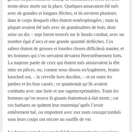
trente-deux morts sur la place. Quelques-unsavaient été tués
avec de grandes et longues flèches, et ils envirent plusieurs
dans le corps desquels elles étaient restéesplongées ; mais la
plupart avaient été tués avec de grandssabres de bois, dont
seize ou dix – sept furent trouvés sur le lieudu combat, avec un
nombre égal d’arcs et une grande quantité deflèches. Ces
sabres étaient de grosses et lourdes choses difficilesà manier, et
les hommes qui s’en servaient devaient êtreextrêmement forts.
La majeure partie de ceux qui étaient tués ainsiavaient la tête
mise en pièces, ou, comme nous disons enAngleterre, brains
knocked out, – la cervelle hors ducrâne, – et en outre les
jambes et les bras cassés ; ce quiattestait qu’ils avaient
combattu avec une furie et une rageinexprimables. Touts les
hommes qu’on trouva là gisants étaienttout-à-fait morts ; car
ces barbares ne quittent leur ennemiqu’après l’avoir
entièrement tué, ou emportent avec eux touts ceuxqui tombés
sous leurs coups ont encore un souffle de vie.