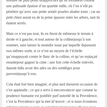
nombre de plus petits sirapprochés qu’ils formaient comme
une palissade épaisse d’un quartde mille, où l’on n’eût pu
pénétrer qu’avec une petite armée pourles abattre touts ; car un
petit chien aurait eu de la peine àpasser entre les arbres, tant ils
étaient serrés.
Mais ce n’est pas tout, ils en firent de mêmesur le terrain à
droite et à gauche, et tout autour de la collinejusqu’à son
sommet, sans laisser la moindre issue par laquelle ilspussent
eux-mêmes sortir, si ce n’est au moyen de l’échelle
qu’onappuyait contre le flanc de la colline, et qu’on replaçait
ensuitepour gagner la cime ; une fois cette échelle enlevée,
ilaurait fallu avoir des ailes ou des sortilèges pour
parvenirjusqu’à eux.
Cela était fort bien imaginé, et plus tard ilseurent occasion de
s’en applaudir ; ce qui a servi à meconvaincre que comme la
prudence humaine est justifiée parl’autorité de la Providence,
c’est la Providence qui la met àl’œuvre ; et si nous écoutions