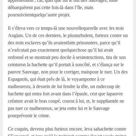
appréhension ; car, quel que fût le but des Sauvages, ilsne
débarquèrent pas cette fois-là dans l’île, mais
poursuivirentquelqu’autre projet.
Il s’éleva vers ce temps-là une nouvellequerelle avec les trois
Anglais. Un de ces derniers, le plusturbulent, furieux contre un
des trois esclaves qu’ils avaientfaits prisonniers, parce qu’il
n’exécutait pas exactement quelquechose qu’il lui avait
ordonné et se montrait peu docile à sesinstructions, tira de son
ceinturon la hachette qu’il portait à soncôté, et s’élança sur le
pauvre Sauvage, non pour le corriger, maispour le tuer. Un des
Espagnols, qui était près de là, le voyantporter à ce
malheureux, à dessein de lui fendre la tête, un rudecoup de
hachette qui entra fort avant dans l’épaule, crut que lapauvre
créature avait le bras coupé, courut à lui, et, le suppliantde ne
pas tuer ce malheureux, se jeta entre lui et le Sauvage
pourprévenir le crime.
Ce coquin, devenu plus furieux encore, leva sahachette contre