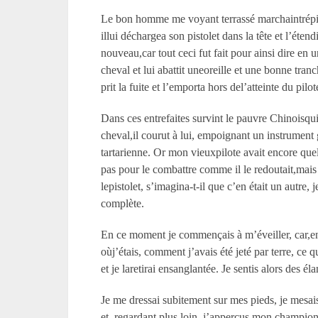
Le bon homme me voyant terrassé marchaintrépidem
illui déchargea son pistolet dans la tête et l’éten
nouveau,car tout ceci fut fait pour ainsi dire en 
cheval et lui abattit uneoreille et une bonne tran
prit la fuite et l’emporta hors del’atteinte du pilot
Dans ces entrefaites survint le pauvre Chinoisqui
cheval,il courut à lui, empoignant un instrument gr
tartarienne. Or mon vieuxpilote avait encore que
pas pour le combattre comme il le redoutait,mais q
lepistolet, s’imagina-t-il que c’en était un autre
complète.
En ce moment je commençais à m’éveiller, car,en r
oùj’étais, comment j’avais été jeté par terre, ce 
et je laretirai ensanglantée. Je sentis alors des 
Je me dressai subitement sur mes pieds, je mesais
et, regardant plus loin, j’apperçus mon champion, 