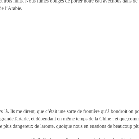
s et trois nuits. Nous fûmes obligés de porter notre eau avecnous dans de
de l’Arabie.
s-là. Ils me dirent, que c’était une sorte de frontière qu’à bondroit o
 grandeTartarie, et dépendant en même temps de la Chine ; et que,comm
é le plus dangereux de laroute, quoique nous en eussions de beaucoup plu