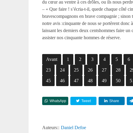
du cœur au ventre à ces drôles, ou ils nous perdro
– « Que faire ! s’écria-t-il, quede chaque côté 
bravescompagnons en brave compagnie ; sinon tou
notre avis :cinquante de nous se portèrent donc à 
laissant les derniers deux centshommes faire un 
assister nos cinquante hommes de réserve.
Avant
1
2
3
4
5
6
23
24
25
26
27
28
2
45
46
47
48
49
50
5
WhatsApp
Tweet
Share
Auteurs::
Daniel Defoe