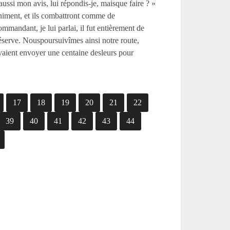
 aussi mon avis, lui répondis-je, maisque faire ? »
animent, et ils combattront comme de
andant, je lui parlai, il fut entièrement de
 réserve. Nouspoursuivîmes ainsi notre route,
evaient envoyer une centaine desleurs pour
17
18
19
20
21
22
39
40
41
42
43
44