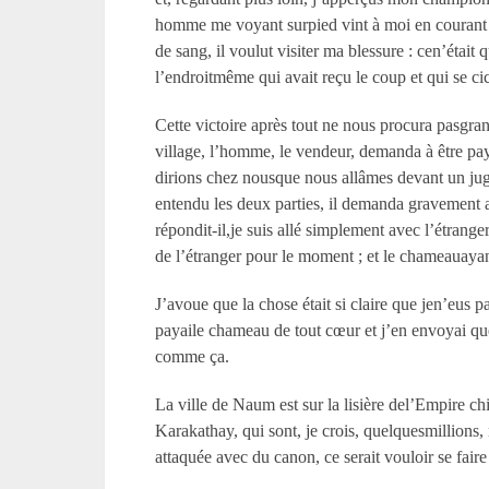
homme me voyant surpied vint à moi en courant e
de sang, il voulut visiter ma blessure : cen’était
l’endroitmême qui avait reçu le coup et qui se cic
Cette victoire après tout ne nous procura pasgra
village, l’homme, le vendeur, demanda à être pay
dirions chez nousque nous allâmes devant un jug
entendu les deux parties, il demanda gravement au
répondit-il,je suis allé simplement avec l’étranger
de l’étranger pour le moment ; et le chameauayant été
J’avoue que la chose était si claire que jen’eus p
payaile chameau de tout cœur et j’en envoyai qu
comme ça.
La ville de Naum est sur la lisière del’Empire chino
Karakathay, qui sont, je crois, quelquesmillions, n
attaquée avec du canon, ce serait vouloir se faire