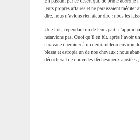
En passant par ce désert qui, de prime abord,je l’
leurs propres affaires et ne paraissaient médite
dire, nous n’avions rien àleur dire : nous les lais
Une fois, cependant un de leurs partiss’approcha 
nesavions pas. Quoi qu’il en fût, après l’avoir 
caravane cheminer à un demi-milleou environ deva
blessa et estropia un de nos chevaux : nous aba
décocherait de nouvelles flèchesmieux ajustées ; 