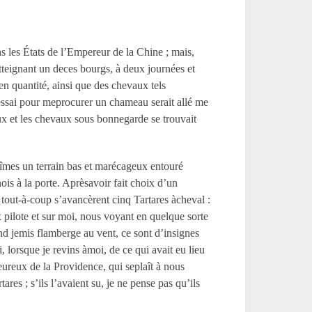
les États de l’Empereur de la Chine ; mais,
 atteignant un deces bourgs, à deux journées et
en quantité, ainsi que des chevaux tels
essai pour meprocurer un chameau serait allé me
x et les chevaux sous bonnegarde se trouvait
vîmes un terrain bas et marécageux entouré
ois à la porte. Aprèsavoir fait choix d’un
 tout-à-coup s’avancèrent cinq Tartares àcheval :
x pilote et sur moi, nous voyant en quelque sorte
nd jemis flamberge au vent, ce sont d’insignes
, lorsque je revins àmoi, de ce qui avait eu lieu
eureux de la Providence, qui seplaît à nous
res ; s’ils l’avaient su, je ne pense pas qu’ils