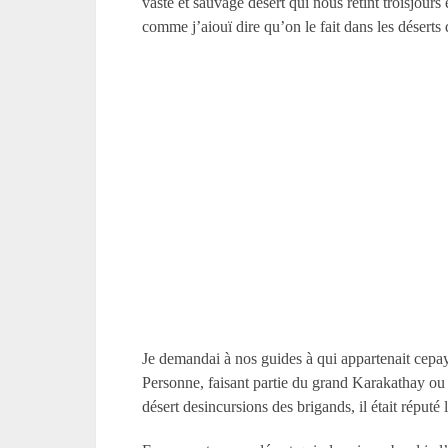
vaste et sauvage désert qui nous retint troisjour
comme j’aiouï dire qu’on le fait dans les déserts 
Je demandai à nos guides à qui appartenait cepay
Personne, faisant partie du grand Karakathay ou
désert desincursions des brigands, il était réput