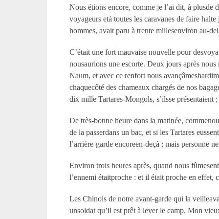
Nous étions encore, comme je l’ai dit, à plusde d
voyageurs età toutes les caravanes de faire halt
hommes, avait paru à trente millesenviron au-delà
C’était une fort mauvaise nouvelle pour desvoyag
nousaurions une escorte. Deux jours après nous r
Naum, et avec ce renfort nous avançâmeshardiment
chaquecôté des chameaux chargés de nos bagages
dix mille Tartares-Mongols, s’ilsse présentaient ;
De très-bonne heure dans la matinée, commenous 
de la passerdans un bac, et si les Tartares eussent
l’arrière-garde encoreen-deçà ; mais personne ne 
Environ trois heures après, quand nous fûmesent
l’ennemi étaitproche : et il était proche en effet, c
Les Chinois de notre avant-garde qui la veilleava
unsoldat qu’il est prêt à lever le camp. Mon vieux