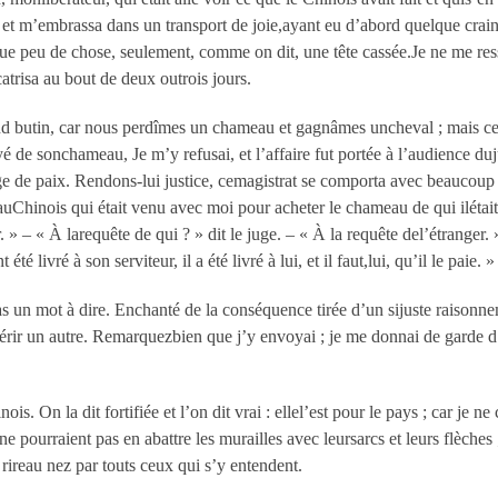
t m’embrassa dans un transport de joie,ayant eu d’abord quelque craint
 que peu de chose, seulement, comme on dit, une tête cassée.Je ne me ress
atrisa au bout de deux outrois jours.
nd butin, car nous perdîmes un chameau et gagnâmes uncheval ; mais ce q
é de sonchameau, Je m’y refusai, et l’affaire fut portée à l’audience du
e de paix. Rendons-lui justice, cemagistrat se comporta avec beaucoup 
Chinois qui était venu avec moi pour acheter le chameau de qui ilétait le
. » – « À larequête de qui ? » dit le juge. – « À la requête del’étranger. »
 livré à son serviteur, il a été livré à lui, et il faut,lui, qu’il le paie. »
as un mot à dire. Enchanté de la conséquence tirée d’un sijuste raisonnem
érir un autre. Remarquezbien que j’y envoyai ; je me donnai de garde d’
is. On la dit fortifiée et l’on dit vrai : ellel’est pour le pays ; car je n
e pourraient pas en abattre les murailles avec leursarcs et leurs flèches ; 
 rireau nez par touts ceux qui s’y entendent.