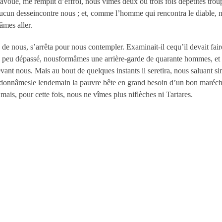
avoue, me remplit d’effroi, nous vîmes deux ou trois fois depetites troup
r aucun desseincontre nous ; et, comme l’homme qui rencontra le diable, 
sâmes aller.
de nous, s’arrêta pour nous contempler. Examinait-il cequ’il devait fair
un peu dépassé, nousformâmes une arrière-garde de quarante hommes, et no
nt nous. Mais au bout de quelques instants il seretira, nous saluant s
ndonnâmesle lendemain la pauvre bête en grand besoin d’un bon maréch
mais, pour cette fois, nous ne vîmes plus niflèches ni Tartares.