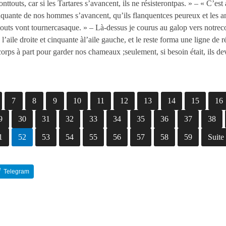
nttouts, car si les Tartares s’avancent, ils ne résisterontpas. » – « C’est
cinquante de nos hommes s’avancent, qu’ils flanquentces peureux et les 
ts vont tournercasaque. » – Là-dessus je courus au galop vers notrecomm
l’aile droite et cinquante àl’aile gauche, et le reste forma une ligne de
corps à part pour garder nos chameaux ;seulement, si besoin était, ils d
7
8
9
10
11
12
13
14
15
16
9
30
31
32
33
34
35
36
37
38
1
52
53
54
55
56
57
58
59
Suite
Telegram
Reddit