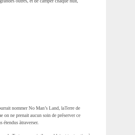
 grandes outres, et de camper chaque nuit,
n pourrait nommer No Man’s Land, laTerre de
e on ne prenait aucun soin de préserver ce
s étendus àtraverser.