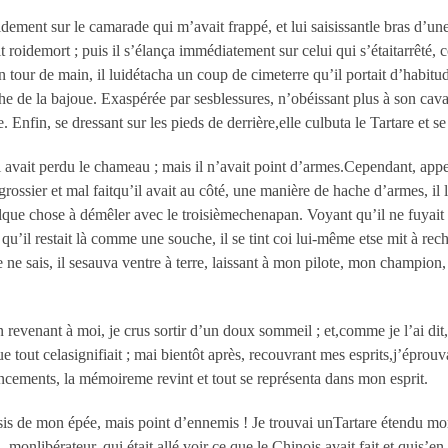
ent sur le camarade qui m’avait frappé, et lui saisissantle bras d’une m
dit roidemort ; puis il s’élança immédiatement sur celui qui s’étaitarrêté, 
un tour de main, il luidétacha un coup de cimeterre qu’il portait d’habit
che de la bajoue. Exaspérée par sesblessures, n’obéissant plus à son cavali
e. Enfin, se dressant sur les pieds de derrière,elle culbuta le Tartare et se 
 avait perdu le chameau ; mais il n’avait point d’armes.Cependant, appe
ossier et mal faitqu’il avait au côté, une manière de hache d’armes, il le 
lque chose à démêler avec le troisièmechenapan. Voyant qu’il ne fuyait p
u’il restait là comme une souche, il se tint coi lui-même etse mit à recha
, je ne sais, il sesauva ventre à terre, laissant à mon pilote, mon champio
evenant à moi, je crus sortir d’un doux sommeil ; et,comme je l’ai dit, 
que tout celasignifiait ; mai bientôt après, recouvrant mes esprits,j’éprou
élancements, la mémoireme revint et tout se représenta dans mon esprit.
is de mon épée, mais point d’ennemis ! Je trouvai unTartare étendu mort
monlibérateur, qui était allé voir ce que le Chinois avait fait et quis’e