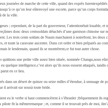
eux journées de marche de cette ville, quand des exprès furentexpédiés s
e jusqu’à ce qu’on leur eûtenvoyé une escorte, parce qu’un corps formid
 de la ville.
eurs ; cependant, de la part du gouverneur, l’attentionétait louable, et
eçûmes donc deux centssoldats détachés d’une garnison chinoise sur notr
. Les trois cents soldats de Naum marchaient à notrefront, les deux cen
, et toute la caravane aucentre. Dans cet ordre et bien préparés au c
 mais le lendemain, quand ils se montrèrent,ce fut tout autre chose.
quittions une petite ville assez bien située, nommée Changu,nous eûme
 eu quelque intelligence,c’est alors qu’ils nous eussent attaqués, tandis q
parut en ce lieu.
rés dans un désert de quinze ou seize milles d’étendue, à unnuage de p
ar il arrivait sur nousà toute bride.
ient eu le verbe si haut commencèrent à s’ébranler ;fréquemment ils reg
 pilote fit la mêmeremarque ; et, comme il se trouvait près de moi, ilm’ap