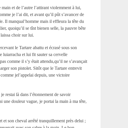
ain et de l’autre l’attirant violemment à lui,
comme je l’ai dit, et avant qu’il pût s’avancer de
ude. Il manqual’homme mais il effleura la tête du
er, quoiqu’il se tînt bienen selle, la pauvre bête
laissa choir sur lui.
rcevant le Tartare abattu et écrasé sous son
luiarracha et lui fit sauter sa cervelle
as comme il s’y était attendu,qu’il ne s’avançait
rger son pistolet. Sitôt que le Tartare entrevit
n, comme jel’appelai depuis, une victoire
je restai là dans l’étonnement de savoir
vai une douleur vague, je portai la main à ma tête,
 et son cheval arrêté tranquillement près delui ;
n revenait avec son sabre à la main. Le bon