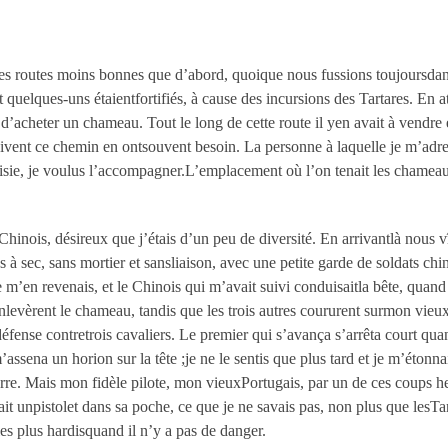
 routes moins bonnes que d’abord, quoique nous fussions toujoursdans 
nt quelques-uns étaientfortifiés, à cause des incursions des Tartares. En
’acheter un chameau. Tout le long de cette route il yen avait à vendre 
ivent ce chemin en ontsouvent besoin. La personne à laquelle je m’adr
isie, je voulus l’accompagner.L’emplacement où l’on tenait les chameau
Chinois, désireux que j’étais d’un peu de diversité. En arrivantlà nous 
 sec, sans mortier et sansliaison, avec une petite garde de soldats chin
 m’en revenais, et le Chinois qui m’avait suivi conduisaitla bête, quand
nlevèrent le chameau, tandis que les trois autres coururent surmon vieu
éfense contretrois cavaliers. Le premier qui s’avança s’arrêta court qua
sena un horion sur la tête ;je ne le sentis que plus tard et je m’étonnai
terre. Mais mon fidèle pilote, mon vieuxPortugais, par un de ces coups h
t unpistolet dans sa poche, ce que je ne savais pas, non plus que lesTarta
les plus hardisquand il n’y a pas de danger.