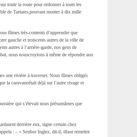
ur toute la route pour ordonner à touts les
able de Tartares,pouvant monter à dix mille
 nous fûmes très-contents d’apprendre que
e gauche et troiscents autres de la ville de
ts autres à l’arrière-garde, nos gens de
ombat, nous nouscroyions à même de répondre aux
s une rivière à traverser. Nous fûmes obligés
ue la caravaneétait déjà sur l’autre rivage et
oussière qui s’élevait nous présumâmes que
ardaient derrière eux, signe certain chez
pela : – « Senhor Inglez, dit-il, ilfaut remettre