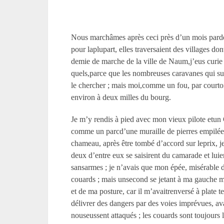
Nous marchâmes après ceci près d’un mois pardes
pour laplupart, elles traversaient des villages do
demie de marche de la ville de Naum,j’eus curie d
quels,parce que les nombreuses caravanes qui su
le chercher ; mais moi,comme un fou, par courto
environ à deux milles du bourg.
Je m’y rendis à pied avec mon vieux pilote etun 
comme un parcd’une muraille de pierres empilées à
chameau, après être tombé d’accord sur leprix, je
deux d’entre eux se saisirent du camarade et luie
sansarmes ; je n’avais que mon épée, misérable d
couards ; mais unsecond se jetant à ma gauche m’as
et de ma posture, car il m’avaitrenversé à plate 
délivrer des dangers par des voies imprévues, avai
nouseussent attaqués ; les couards sont toujours 