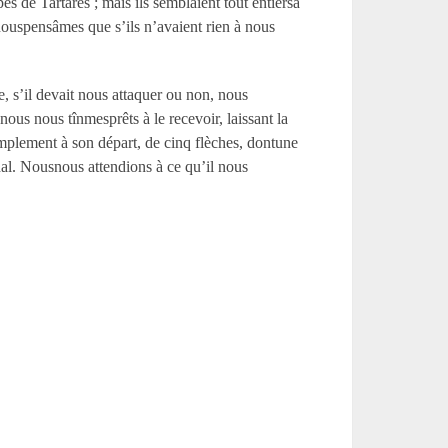
es de Tartares ; mais ils semblaient tout entiersà
nouspensâmes que s’ils n’avaient rien à nous
e, s’il devait nous attaquer ou non, nous
us nous tînmesprêts à le recevoir, laissant la
implement à son départ, de cinq flèches, dontune
al. Nousnous attendions à ce qu’il nous