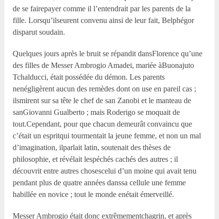
de se fairepayer comme il l’entendrait par les parents de la
fille. Lorsqu’ilseurent convenu ainsi de leur fait, Belphégor
disparut soudain.
Quelques jours après le bruit se répandit dansFlorence qu’une
des filles de Messer Ambrogio Amadei, mariée àBuonajuto
Tchalducci, était possédée du démon. Les parents
nenégligèrent aucun des remèdes dont on use en pareil cas ;
ilsmirent sur sa tête le chef de san Zanobi et le manteau de
sanGiovanni Gualberto ; mais Roderigo se moquait de
tout.Cependant, pour que chacun demeurât convaincu que
c’était un espritqui tourmentait la jeune femme, et non un mal
d’imagination, ilparlait latin, soutenait des thèses de
philosophie, et révélait lespéchés cachés des autres ; il
découvrit entre autres chosescelui d’un moine qui avait tenu
pendant plus de quatre années danssa cellule une femme
habillée en novice ; tout le monde enétait émerveillé.
Messer Ambrogio était donc extrêmementchagrin, et après