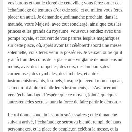
vos barons et tout le clergé de cetteville ; vous ferez orner cet
échafaudage de tentures d’or etde soie, et au milieu vous ferez
placer un autel. Je demande quedimanche prochain, dans la
matinée, votre Majesté, avec tout sonclergé, ainsi que tous les
princes et les grands du royaume, vousvous rendiez avec une
pompe royale, et couvert de vos parures lesplus magnifiques,
sur cette place, où, après avoir fait célébrerd’abord une messe
solennelle, vous ferez venir la possédée. Je veuxen outre qu’il
y ait à l’un des coins de la place une vingtaine demusiciens au
moins, avec des trompettes, des cors, des tambours,des
cornemuses, des cymbales, des timbales, et autres
instrumentsbruyants, lesquels, lorsque je lèverai mon chapeau,
se mettront àfaire retentir leurs instruments, et s’avanceront
versl’échafaudage. J’espère que ce moyen, joint à quelques
autresremèdes secrets, aura la force de faire partir le démon. »
Le roi donna soudain les ordresnécessaires ; et le dimanche
suivant arrivé, l’échafaudage setrouva bientôt rempli de hauts
personnages, et la place de peuple,on célébra la messe, et la