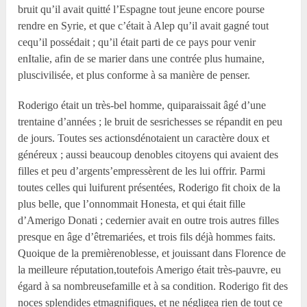
bruit qu’il avait quitté l’Espagne tout jeune encore pourse
rendre en Syrie, et que c’était à Alep qu’il avait gagné tout
cequ’il possédait ; qu’il était parti de ce pays pour venir
enItalie, afin de se marier dans une contrée plus humaine,
pluscivilisée, et plus conforme à sa manière de penser.
Roderigo était un très-bel homme, quiparaissait âgé d’une
trentaine d’années ; le bruit de sesrichesses se répandit en peu
de jours. Toutes ses actionsdénotaient un caractère doux et
généreux ; aussi beaucoup denobles citoyens qui avaient des
filles et peu d’argents’empressèrent de les lui offrir. Parmi
toutes celles qui luifurent présentées, Roderigo fit choix de la
plus belle, que l’onnommait Honesta, et qui était fille
d’Amerigo Donati ; cedernier avait en outre trois autres filles
presque en âge d’êtremariées, et trois fils déjà hommes faits.
Quoique de la premièrenoblesse, et jouissant dans Florence de
la meilleure réputation,toutefois Amerigo était très-pauvre, eu
égard à sa nombreusefamille et à sa condition. Roderigo fit des
noces splendides etmagnifiques, et ne négligea rien de tout ce