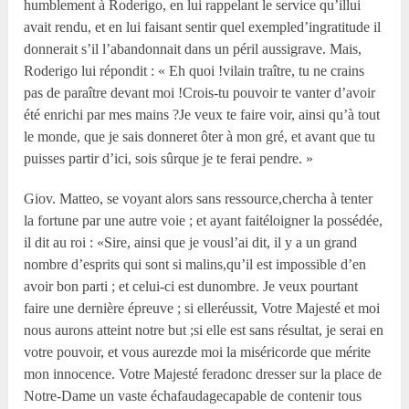
humblement à Roderigo, en lui rappelant le service qu’illui
avait rendu, et en lui faisant sentir quel exempled’ingratitude il
donnerait s’il l’abandonnait dans un péril aussigrave. Mais,
Roderigo lui répondit : « Eh quoi !vilain traître, tu ne crains
pas de paraître devant moi !Crois-tu pouvoir te vanter d’avoir
été enrichi par mes mains ?Je veux te faire voir, ainsi qu’à tout
le monde, que je sais donneret ôter à mon gré, et avant que tu
puisses partir d’ici, sois sûrque je te ferai pendre. »
Giov. Matteo, se voyant alors sans ressource,chercha à tenter
la fortune par une autre voie ; et ayant faitéloigner la possédée,
il dit au roi : «Sire, ainsi que je vousl’ai dit, il y a un grand
nombre d’esprits qui sont si malins,qu’il est impossible d’en
avoir bon parti ; et celui-ci est dunombre. Je veux pourtant
faire une dernière épreuve ; si elleréussit, Votre Majesté et moi
nous aurons atteint notre but ;si elle est sans résultat, je serai en
votre pouvoir, et vous aurezde moi la miséricorde que mérite
mon innocence. Votre Majesté feradonc dresser sur la place de
Notre-Dame un vaste échafaudagecapable de contenir tous