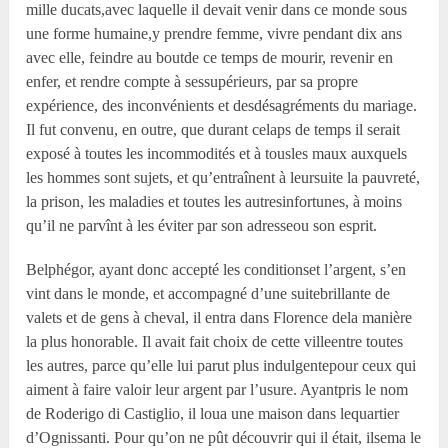
mille ducats,avec laquelle il devait venir dans ce monde sous
une forme humaine,y prendre femme, vivre pendant dix ans
avec elle, feindre au boutde ce temps de mourir, revenir en
enfer, et rendre compte à sessupérieurs, par sa propre
expérience, des inconvénients et desdésagréments du mariage.
Il fut convenu, en outre, que durant celaps de temps il serait
exposé à toutes les incommodités et à tousles maux auxquels
les hommes sont sujets, et qu’entraînent à leursuite la pauvreté,
la prison, les maladies et toutes les autresinfortunes, à moins
qu’il ne parvînt à les éviter par son adresseou son esprit.
Belphégor, ayant donc accepté les conditionset l’argent, s’en
vint dans le monde, et accompagné d’une suitebrillante de
valets et de gens à cheval, il entra dans Florence dela manière
la plus honorable. Il avait fait choix de cette villeentre toutes
les autres, parce qu’elle lui parut plus indulgentepour ceux qui
aiment à faire valoir leur argent par l’usure. Ayantpris le nom
de Roderigo di Castiglio, il loua une maison dans lequartier
d’Ognissanti. Pour qu’on ne pût découvrir qui il était, ilsema le