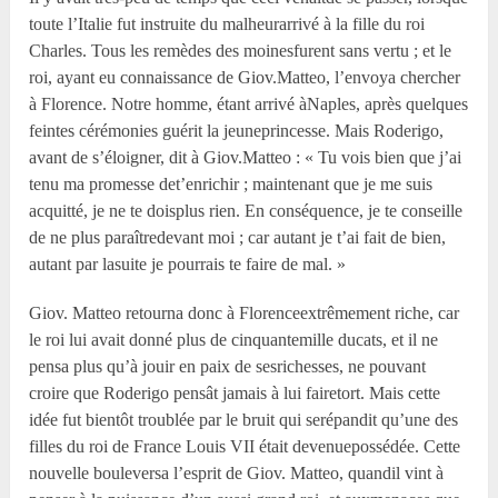
toute l’Italie fut instruite du malheurarrivé à la fille du roi
Charles. Tous les remèdes des moinesfurent sans vertu ; et le
roi, ayant eu connaissance de Giov.Matteo, l’envoya chercher
à Florence. Notre homme, étant arrivé àNaples, après quelques
feintes cérémonies guérit la jeuneprincesse. Mais Roderigo,
avant de s’éloigner, dit à Giov.Matteo : « Tu vois bien que j’ai
tenu ma promesse det’enrichir ; maintenant que je me suis
acquitté, je ne te doisplus rien. En conséquence, je te conseille
de ne plus paraîtredevant moi ; car autant je t’ai fait de bien,
autant par lasuite je pourrais te faire de mal. »
Giov. Matteo retourna donc à Florenceextrêmement riche, car
le roi lui avait donné plus de cinquantemille ducats, et il ne
pensa plus qu’à jouir en paix de sesrichesses, ne pouvant
croire que Roderigo pensât jamais à lui fairetort. Mais cette
idée fut bientôt troublée par le bruit qui serépandit qu’une des
filles du roi de France Louis VII était devenuepossédée. Cette
nouvelle bouleversa l’esprit de Giov. Matteo, quandil vint à