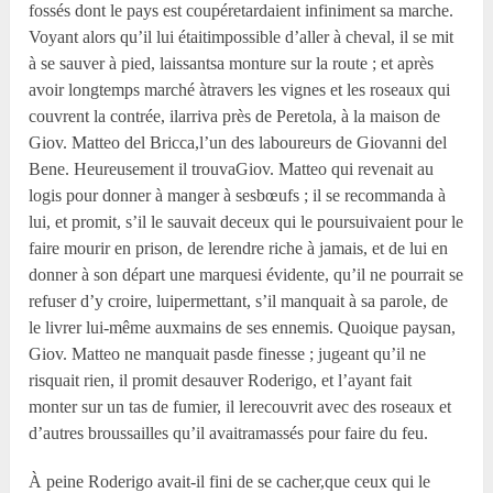
fossés dont le pays est coupéretardaient infiniment sa marche.
Voyant alors qu’il lui étaitimpossible d’aller à cheval, il se mit
à se sauver à pied, laissantsa monture sur la route ; et après
avoir longtemps marché àtravers les vignes et les roseaux qui
couvrent la contrée, ilarriva près de Peretola, à la maison de
Giov. Matteo del Bricca,l’un des laboureurs de Giovanni del
Bene. Heureusement il trouvaGiov. Matteo qui revenait au
logis pour donner à manger à sesbœufs ; il se recommanda à
lui, et promit, s’il le sauvait deceux qui le poursuivaient pour le
faire mourir en prison, de lerendre riche à jamais, et de lui en
donner à son départ une marquesi évidente, qu’il ne pourrait se
refuser d’y croire, luipermettant, s’il manquait à sa parole, de
le livrer lui-même auxmains de ses ennemis. Quoique paysan,
Giov. Matteo ne manquait pasde finesse ; jugeant qu’il ne
risquait rien, il promit desauver Roderigo, et l’ayant fait
monter sur un tas de fumier, il lerecouvrit avec des roseaux et
d’autres broussailles qu’il avaitramassés pour faire du feu.
À peine Roderigo avait-il fini de se cacher,que ceux qui le