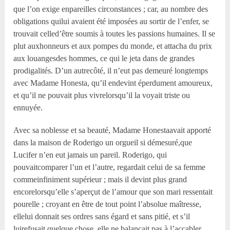
que l’on exige enpareilles circonstances ; car, au nombre des
obligations quilui avaient été imposées au sortir de l’enfer, se
trouvait celled’être soumis à toutes les passions humaines. Il se
plut auxhonneurs et aux pompes du monde, et attacha du prix
aux louangesdes hommes, ce qui le jeta dans de grandes
prodigalités. D’un autrecôté, il n’eut pas demeuré longtemps
avec Madame Honesta, qu’il endevint éperdument amoureux,
et qu’il ne pouvait plus vivrelorsqu’il la voyait triste ou
ennuyée.
Avec sa noblesse et sa beauté, Madame Honestaavait apporté
dans la maison de Roderigo un orgueil si démesuré,que
Lucifer n’en eut jamais un pareil. Roderigo, qui
pouvaitcomparer l’un et l’autre, regardait celui de sa femme
commeinfiniment supérieur ; mais il devint plus grand
encorelorsqu’elle s’aperçut de l’amour que son mari ressentait
pourelle ; croyant en être de tout point l’absolue maîtresse,
ellelui donnait ses ordres sans égard et sans pitié, et s’il
luirefusait quelque chose, elle ne balançait pas à l’accabler