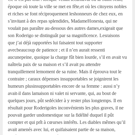
époque où toute la ville se met en fête,et où les citoyens nobles
et riches se font réciproquement leshonneurs de chez eux, en
s’invitant à des repas splendides, MadameHonesta, qui ne
voulait pas paraître au-dessous des autres dames,exigeait que
son Roderigo se distinguât par sa magnificence. Lesraisons
que j’ai déjà rapportées lui faisaient tout supporter
avecbeaucoup de patience ; et il n’en aurait ressenti
aucunepeine, quoique la charge fût bien lourde, s’il en avait vu
naîtrela paix de sa maison et s’il avait pu attendre
tranquillement lemoment de sa ruine. Mais il éprouva tout le
contraire ; caraux dépenses insupportables se joignirent les
humeurs plusinsupportables encore de sa femme : aussi n’y
avait-il dans lamaison ni valet ni servante, qui, au bout de
quelques jours, pût sedécider à y rester plus longtemps. Il en
résultait pour Roderigoles inconvénients les plus graves, il ne
pouvait garder undomestique sur la fidélité duquel il pût
compter et qui prît à cœurses intérêts. Les diables mêmes qu’il
avait amenés avec lui, et quifaisaient partie de sa maison,