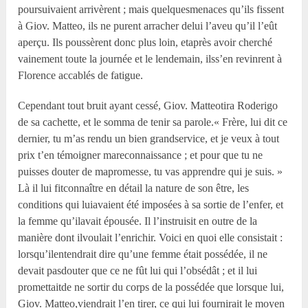
poursuivaient arrivèrent ; mais quelquesmenaces qu’ils fissent
à Giov. Matteo, ils ne purent arracher delui l’aveu qu’il l’eût
aperçu. Ils poussèrent donc plus loin, etaprès avoir cherché
vainement toute la journée et le lendemain, ilss’en revinrent à
Florence accablés de fatigue.
Cependant tout bruit ayant cessé, Giov. Matteotira Roderigo
de sa cachette, et le somma de tenir sa parole.« Frère, lui dit ce
dernier, tu m’as rendu un bien grandservice, et je veux à tout
prix t’en témoigner mareconnaissance ; et pour que tu ne
puisses douter de mapromesse, tu vas apprendre qui je suis. »
Là il lui fitconnaître en détail la nature de son être, les
conditions qui luiavaient été imposées à sa sortie de l’enfer, et
la femme qu’ilavait épousée. Il l’instruisit en outre de la
manière dont ilvoulait l’enrichir. Voici en quoi elle consistait :
lorsqu’ilentendrait dire qu’une femme était possédée, il ne
devait pasdouter que ce ne fût lui qui l’obsédât ; et il lui
promettaitde ne sortir du corps de la possédée que lorsque lui,
Giov. Matteo,viendrait l’en tirer, ce qui lui fournirait le moyen