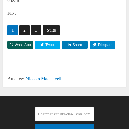
chez lui.
FIN.
1
2
3
Suite
WhatsApp
Tweet
Share
Telegram
Reddit
Auteurs::
Niccolo Machiavelli