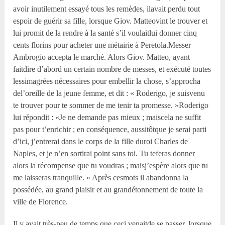
avoir inutilement essayé tous les remèdes, ilavait perdu tout
espoir de guérir sa fille, lorsque Giov. Matteovint le trouver et
lui promit de la rendre à la santé s’il voulaitlui donner cinq
cents florins pour acheter une métairie à Peretola.Messer
Ambrogio accepta le marché. Alors Giov. Matteo, ayant
faitdire d’abord un certain nombre de messes, et exécuté toutes
lessimagrées nécessaires pour embellir la chose, s’approcha
del’oreille de la jeune femme, et dit : « Roderigo, je suisvenu
te trouver pour te sommer de me tenir ta promesse. »Roderigo
lui répondit : «Je ne demande pas mieux ; maiscela ne suffit
pas pour t’enrichir ; en conséquence, aussitôtque je serai parti
d’ici, j’entrerai dans le corps de la fille duroi Charles de
Naples, et je n’en sortirai point sans toi. Tu teferas donner
alors la récompense que tu voudras ; maisj’espère alors que tu
me laisseras tranquille. » Après cesmots il abandonna la
possédée, au grand plaisir et au grandétonnement de toute la
ville de Florence.
Il y avait très-peu de temps que ceci venaitde se passer, lorsque