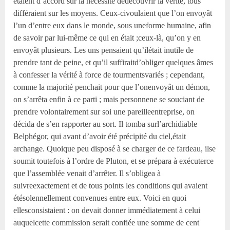
étaient d’accord sur la nécessité dedécouvrir la vérité, tous
différaient sur les moyens. Ceux-civoulaient que l’on envoyât
l’un d’entre eux dans le monde, sous uneforme humaine, afin
de savoir par lui-même ce qui en était ;ceux-là, qu’on y en
envoyât plusieurs. Les uns pensaient qu’ilétait inutile de
prendre tant de peine, et qu’il suffiraitd’obliger quelques âmes
à confesser la vérité à force de tourmentsvariés ; cependant,
comme la majorité penchait pour que l’onenvoyât un démon,
on s’arrêta enfin à ce parti ; mais personnene se souciant de
prendre volontairement sur soi une pareilleentreprise, on
décida de s’en rapporter au sort. Il tomba surl’archidiable
Belphégor, qui avant d’avoir été précipité du ciel,était
archange. Quoique peu disposé à se charger de ce fardeau, ilse
soumit toutefois à l’ordre de Pluton, et se prépara à exécuterce
que l’assemblée venait d’arrêter. Il s’obligea à
suivreexactement et de tous points les conditions qui avaient
étésolennellement convenues entre eux. Voici en quoi
ellesconsistaient : on devait donner immédiatement à celui
auquelcette commission serait confiée une somme de cent