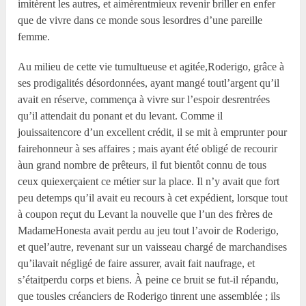
imitèrent les autres, et aimèrentmieux revenir briller en enfer
que de vivre dans ce monde sous lesordres d’une pareille
femme.
Au milieu de cette vie tumultueuse et agitée,Roderigo, grâce à
ses prodigalités désordonnées, ayant mangé toutl’argent qu’il
avait en réserve, commença à vivre sur l’espoir desrentrées
qu’il attendait du ponant et du levant. Comme il
jouissaitencore d’un excellent crédit, il se mit à emprunter pour
fairehonneur à ses affaires ; mais ayant été obligé de recourir
àun grand nombre de prêteurs, il fut bientôt connu de tous
ceux quiexerçaient ce métier sur la place. Il n’y avait que fort
peu detemps qu’il avait eu recours à cet expédient, lorsque tout
à coupon reçut du Levant la nouvelle que l’un des frères de
MadameHonesta avait perdu au jeu tout l’avoir de Roderigo,
et quel’autre, revenant sur un vaisseau chargé de marchandises
qu’ilavait négligé de faire assurer, avait fait naufrage, et
s’étaitperdu corps et biens. À peine ce bruit se fut-il répandu,
que tousles créanciers de Roderigo tinrent une assemblée ; ils