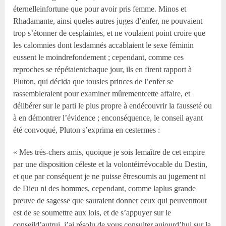
éternelleinfortune que pour avoir pris femme. Minos et
Rhadamante, ainsi queles autres juges d’enfer, ne pouvaient
trop s’étonner de cesplaintes, et ne voulaient point croire que
les calomnies dont lesdamnés accablaient le sexe féminin
eussent le moindrefondement ; cependant, comme ces
reproches se répétaientchaque jour, ils en firent rapport à
Pluton, qui décida que tousles princes de l’enfer se
rassembleraient pour examiner mûrementcette affaire, et
délibérer sur le parti le plus propre à endécouvrir la fausseté ou
à en démontrer l’évidence ; enconséquence, le conseil ayant
été convoqué, Pluton s’exprima en cestermes :
« Mes très-chers amis, quoique je sois lemaître de cet empire
par une disposition céleste et la volontéirrévocable du Destin,
et que par conséquent je ne puisse êtresoumis au jugement ni
de Dieu ni des hommes, cependant, comme laplus grande
preuve de sagesse que sauraient donner ceux qui peuventtout
est de se soumettre aux lois, et de s’appuyer sur le
conseild’autrui, j’ai résolu de vous consulter aujourd’hui sur la