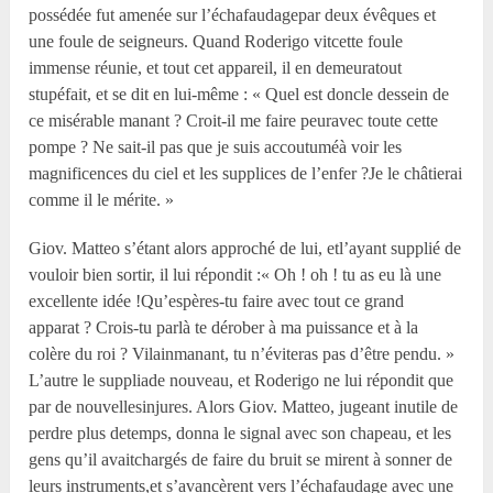
possédée fut amenée sur l’échafaudagepar deux évêques et
une foule de seigneurs. Quand Roderigo vitcette foule
immense réunie, et tout cet appareil, il en demeuratout
stupéfait, et se dit en lui-même : « Quel est doncle dessein de
ce misérable manant ? Croit-il me faire peuravec toute cette
pompe ? Ne sait-il pas que je suis accoutuméà voir les
magnificences du ciel et les supplices de l’enfer ?Je le châtierai
comme il le mérite. »
Giov. Matteo s’étant alors approché de lui, etl’ayant supplié de
vouloir bien sortir, il lui répondit :« Oh ! oh ! tu as eu là une
excellente idée !Qu’espères-tu faire avec tout ce grand
apparat ? Crois-tu parlà te dérober à ma puissance et à la
colère du roi ? Vilainmanant, tu n’éviteras pas d’être pendu. »
L’autre le suppliade nouveau, et Roderigo ne lui répondit que
par de nouvellesinjures. Alors Giov. Matteo, jugeant inutile de
perdre plus detemps, donna le signal avec son chapeau, et les
gens qu’il avaitchargés de faire du bruit se mirent à sonner de
leurs instruments,et s’avancèrent vers l’échafaudage avec une