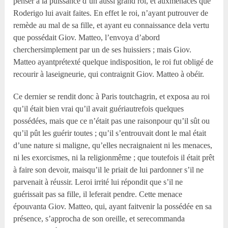
penser à la puissance d’un aussi grand roi, et auxmenaces que
Roderigo lui avait faites. En effet le roi, n’ayant putrouver de
remède au mal de sa fille, et ayant eu connaissance dela vertu
que possédait Giov. Matteo, l’envoya d’abord
cherchersimplement par un de ses huissiers ; mais Giov.
Matteo ayantprétexté quelque indisposition, le roi fut obligé de
recourir à laseigneurie, qui contraignit Giov. Matteo à obéir.
Ce dernier se rendit donc à Paris toutchagrin, et exposa au roi
qu’il était bien vrai qu’il avait guériautrefois quelques
possédées, mais que ce n’était pas une raisonpour qu’il sût ou
qu’il pût les guérir toutes ; qu’il s’entrouvait dont le mal était
d’une nature si maligne, qu’elles necraignaient ni les menaces,
ni les exorcismes, ni la religionmême ; que toutefois il était prêt
à faire son devoir, maisqu’il le priait de lui pardonner s’il ne
parvenait à réussir. Leroi irrité lui répondit que s’il ne
guérissait pas sa fille, il leferait pendre. Cette menace
épouvanta Giov. Matteo, qui, ayant faitvenir la possédée en sa
présence, s’approcha de son oreille, et serecommanda