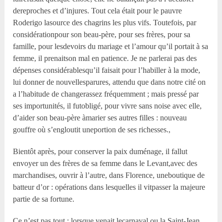
dereproches et d’injures. Tout cela était pour le pauvre
Roderigo lasource des chagrins les plus vifs. Toutefois, par
considérationpour son beau-père, pour ses frères, pour sa
famille, pour lesdevoirs du mariage et l’amour qu’il portait à sa
femme, il prenaitson mal en patience. Je ne parlerai pas des
dépenses considérablesqu’il faisait pour l’habiller à la mode,
lui donner de nouvellesparures, attendu que dans notre cité on
a l’habitude de changerassez fréquemment ; mais pressé par
ses importunités, il futobligé, pour vivre sans noise avec elle,
d’aider son beau-père àmarier ses autres filles : nouveau
gouffre où s’engloutit uneportion de ses richesses.,
Bientôt après, pour conserver la paix duménage, il fallut
envoyer un des frères de sa femme dans le Levant,avec des
marchandises, ouvrir à l’autre, dans Florence, uneboutique de
batteur d’or : opérations dans lesquelles il vitpasser la majeure
partie de sa fortune.
Ce n’est pas tout : lorsque venait lecarnaval ou la Saint-Jean,