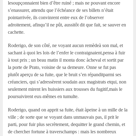
lesoupçonnaient bien d’être ruiné ; mais ne pouvant encore
s’enassurer, attendu que l’échéance de ses billets n’était
pointarrivée, ils convinrent entre eux de l’observer
adroitement, afinqu’il ne pût, aussitôt dit que fait, se sauver en
cachette.
Roderigo, de son côté, ne voyant aucun remèdeà son mal, et
sachant à quoi les lois de l’enfer le contraignaient,pensa à fuir
à tout prix ; un beau matin il monta donc àcheval et sortit par
la porte de Prato, voisine de sa demeure. Onne se fut pas
plutôt aperçu de sa fuite, que le bruit s’en répanditparmi ses
créanciers, qui s’adressèrent soudain aux magistrats etqui, non
seulement mirent les huissiers aux trousses du fugitif,mais le
poursuivirent eux-mêmes en tumulte.
Roderigo, quand on apprit sa fuite, était àpeine à un mille de la
ville ; de sorte que se voyant dans unmauvais pas, il prit le
parti, pour fuir plus secrètement, dequitter le grand chemin, et
de chercher fortune à traverschamps : mais les nombreux