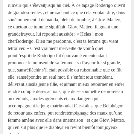
rumeur qui s’élevaitjusqu’au ciel. À ce tapage Roderigo ouvrit
de grandesoreilles ; et ne sachant ce que cela voulait dire, dans
sonétonnement il demanda, plein de trouble, à Giov. Matteo,
ce quetout ce tumulte signifiait. Giov. Matteo, feignant une
grandefrayeur, lui répondit aussitôt : « Hélas ! mon
cherBoderigo, Dieu me pardonne, c’est ta femme qui vient
tetrouver. » C’est vraiment merveille de voir à quel
pointl’esprit de Roderigo fut épouvanté en entendant
prononcer le nomseul de sa femme : sa frayeur fut si grande,
que, sansréfléchir s’il était possible ou raisonnable que ce fût
elle, sansrépondre un seul mot, il s’enfuit tout tremblant,
délivrant ainsila jeune fille, et aimant mieux retourner en enfer
rendre compte deses actions, que de se soumettre de nouveau
aux ennuis, auxdésagréments et aux dangers qui
accompagnent le joug matrimonial.C’est ainsi que Belphégor,
de retour aux enfers, put rendretémoignage des maux qu’une
femme amène avec elle dans unemaison ; et que Giov. Matteo,
qui en sut plus que le diable,s’en revint bientôt tout joyeux