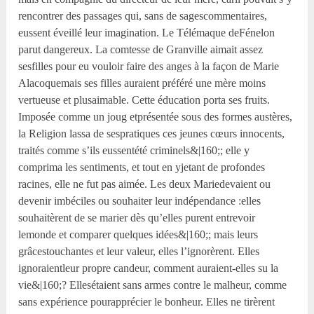
rencontrer des passages qui, sans de sagescommentaires,
eussent éveillé leur imagination. Le Télémaque deFénelon
parut dangereux. La comtesse de Granville aimait assez
sesfilles pour eu vouloir faire des anges à la façon de Marie
Alacoquemais ses filles auraient préféré une mère moins
vertueuse et plusaimable. Cette éducation porta ses fruits.
Imposée comme un joug etprésentée sous des formes austères,
la Religion lassa de sespratiques ces jeunes cœurs innocents,
traités comme s’ils eussentété criminels&|160;; elle y
comprima les sentiments, et tout en yjetant de profondes
racines, elle ne fut pas aimée. Les deux Mariedevaient ou
devenir imbéciles ou souhaiter leur indépendance :elles
souhaitèrent de se marier dès qu’elles purent entrevoir
lemonde et comparer quelques idées&|160;; mais leurs
grâcestouchantes et leur valeur, elles l’ignorèrent. Elles
ignoraientleur propre candeur, comment auraient-elles su la
vie&|160;? Ellesétaient sans armes contre le malheur, comme
sans expérience pourapprécier le bonheur. Elles ne tirèrent