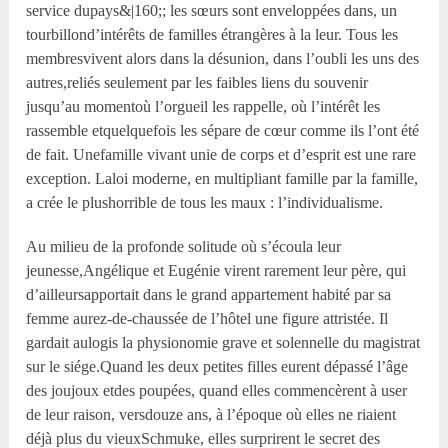
service dupays&|160;; les sœurs sont enveloppées dans, un
tourbillond’intérêts de familles étrangères à la leur. Tous les
membresvivent alors dans la désunion, dans l’oubli les uns des
autres,reliés seulement par les faibles liens du souvenir
jusqu’au momentoù l’orgueil les rappelle, où l’intérêt les
rassemble etquelquefois les sépare de cœur comme ils l’ont été
de fait. Unefamille vivant unie de corps et d’esprit est une rare
exception. Laloi moderne, en multipliant famille par la famille,
a crée le plushorrible de tous les maux : l’individualisme.
Au milieu de la profonde solitude où s’écoula leur
jeunesse,Angélique et Eugénie virent rarement leur père, qui
d’ailleursapportait dans le grand appartement habité par sa
femme aurez-de-chaussée de l’hôtel une figure attristée. Il
gardait aulogis la physionomie grave et solennelle du magistrat
sur le siége.Quand les deux petites filles eurent dépassé l’âge
des joujoux etdes poupées, quand elles commencèrent à user
de leur raison, versdouze ans, à l’époque où elles ne riaient
déjà plus du vieuxSchmuke, elles surprirent le secret des