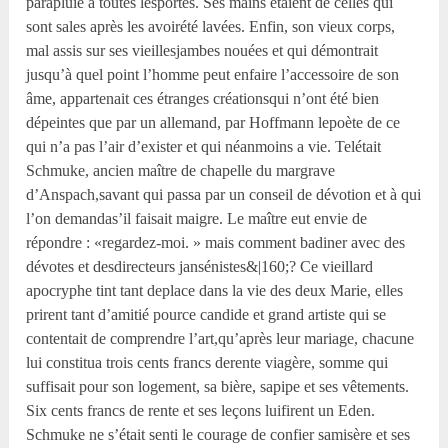
parapluie à toutes lesportes. Ses mains étaient de celles qui
sont sales après les avoirété lavées. Enfin, son vieux corps,
mal assis sur ses vieillesjambes nouées et qui démontrait
jusqu’à quel point l’homme peut enfaire l’accessoire de son
âme, appartenait ces étranges créationsqui n’ont été bien
dépeintes que par un allemand, par Hoffmann lepoète de ce
qui n’a pas l’air d’exister et qui néanmoins a vie. Telétait
Schmuke, ancien maître de chapelle du margrave
d’Anspach,savant qui passa par un conseil de dévotion et à qui
l’on demandas’il faisait maigre. Le maître eut envie de
répondre : «regardez-moi. » mais comment badiner avec des
dévotes et desdirecteurs jansénistes&|160;? Ce vieillard
apocryphe tint tant deplace dans la vie des deux Marie, elles
prirent tant d’amitié pource candide et grand artiste qui se
contentait de comprendre l’art,qu’après leur mariage, chacune
lui constitua trois cents francs derente viagère, somme qui
suffisait pour son logement, sa bière, sapipe et ses vêtements.
Six cents francs de rente et ses leçons luifirent un Eden.
Schmuke ne s’était senti le courage de confier samisère et ses