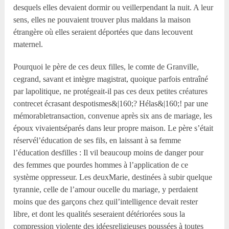
desquels elles devaient dormir ou veillerpendant la nuit. A leur
sens, elles ne pouvaient trouver plus maldans la maison
étrangère où elles seraient déportées que dans lecouvent
maternel.
Pourquoi le père de ces deux filles, le comte de Granville,
cegrand, savant et intègre magistrat, quoique parfois entraîné
par lapolitique, ne protégeait-il pas ces deux petites créatures
contrecet écrasant despotismes&|160;? Hélas&|160;! par une
mémorabletransaction, convenue après six ans de mariage, les
époux vivaientséparés dans leur propre maison. Le père s’était
réservél’éducation de ses fils, en laissant à sa femme
l’éducation desfilles : Il vil beaucoup moins de danger pour
des femmes que pourdes hommes à l’application de ce
système oppresseur. Les deuxMarie, destinées à subir quelque
tyrannie, celle de l’amour oucelle du mariage, y perdaient
moins que des garçons chez quil’intelligence devait rester
libre, et dont les qualités seseraient détériorées sous la
compression violente des idéesreligieuses poussées à toutes