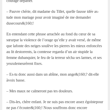
courage deparler.
– Pauvre chérie, dit madame du Tillet, quelle fausse idée as-
tude mon mariage pour avoir imaginé de me demander
dusecours&|160;!
En entendant cette phrase arrachée au fond du cœur de sa
sœurpar la violence de l’orage qu’elle y avait versé, de même
que lafonte des neiges soulève les pierres les mieux enfoncées
au lit destorrents, la comtesse regarda d’un air stupide la
femme dubanquier, le feu de la terreur sécha ses larmes, et ses
yeuxdemeurèrent fixes.
– Es-tu donc aussi dans un abîme, mon ange&|160;? dit-elle
àvoix basse.
– Mes maux ne calmeront pas tes douleurs.
– Dis-les, chère enfant. Je ne suis pas encore assez égoïstepour
ne pas t’écouter&|160;! Nous souffrons donc encore