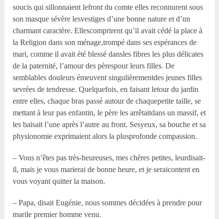
soucis qui sillonnaient lefront du comte elles reconnurent sous
son masque sévère lesvestiges d’une bonne nature et d’un
charmant caractère. Ellescomprirent qu’il avait cédé la place à
la Religion dans son ménage,trompé dans ses espérances de
mari, comme il avait été blessé dansles fibres les plus délicates
de la paternité, l’amour des pèrespour leurs filles. De
semblables douleurs émeuvent singulièrementdes jeunes filles
sevrées de tendresse. Quelquefois, en faisant letour du jardin
entre elles, chaque bras passé autour de chaquepetite taille, se
mettant à leur pas enfantin, le père les arrêtaitdans un massif, et
les baisait l’une après l’autre au front. Sesyeux, sa bouche et sa
physionomie exprimaient alors la plusprofonde compassion.
– Vous n’êtes pas très-heureuses, mes chères petites, leurdisait-
il, mais je vous marierai de bonne heure, et je seraicontent en
vous voyant quitter la maison.
– Papa, disait Eugénie, nous sommes décidées à prendre pour
marile premier homme venu.