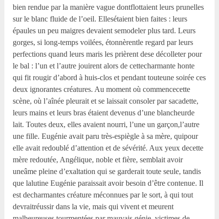
bien rendue par la manière vague dontflottaient leurs prunelles
sur le blanc fluide de l’oeil. Ellesétaient bien faites : leurs
épaules un peu maigres devaient semodeler plus tard. Leurs
gorges, si long-temps voilées, étonnèrentle regard par leurs
perfections quand leurs maris les prièrent dese décolleter pour
le bal : l’un et l’autre jouirent alors de cettecharmante honte
qui fit rougir d’abord à huis-clos et pendant touteune soirée ces
deux ignorantes créatures. Au moment où commencecette
scène, où l’aînée pleurait et se laissait consoler par sacadette,
leurs mains et leurs bras étaient devenus d’une blancheurde
lait. Toutes deux, elles avaient nourri, l’une un garçon,l’autre
une fille. Eugénie avait paru très-espiègle à sa mère, quipour
elle avait redoublé d’attention et de sévérité. Aux yeux decette
mère redoutée, Angélique, noble et fière, semblait avoir
uneâme pleine d’exaltation qui se garderait toute seule, tandis
que lalutine Eugénie paraissait avoir besoin d’être contenue. Il
est decharmantes créature méconnues par le sort, à qui tout
devraitréussir dans la vie, mais qui vivent et meurent
malheureuses,tourmentées par mauvais génie, victimes de