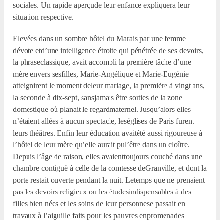
sociales. Un rapide aperçude leur enfance expliquera leur
situation respective.
Elevées dans un sombre hôtel du Marais par une femme
dévote etd’une intelligence étroite qui pénétrée de ses devoirs,
la phraseclassique, avait accompli la première tâche d’une
mère envers sesfilles, Marie-Angélique et Marie-Eugénie
atteignirent le moment deleur mariage, la première à vingt ans,
la seconde à dix-sept, sansjamais être sorties de la zone
domestique où planait le regardmaternel. Jusqu’alors elles
n’étaient allées à aucun spectacle, leséglises de Paris furent
leurs théâtres. Enfin leur éducation avaitété aussi rigoureuse à
l’hôtel de leur mère qu’elle aurait pul’être dans un cloître.
Depuis l’âge de raison, elles avaienttoujours couché dans une
chambre contiguë à celle de la comtesse deGranville, et dont la
porte restait ouverte pendant la nuit. Letemps que ne prenaient
pas les devoirs religieux ou les étudesindispensables à des
filles bien nées et les soins de leur personnese passait en
travaux à l’aiguille faits pour les pauvres enpromenades