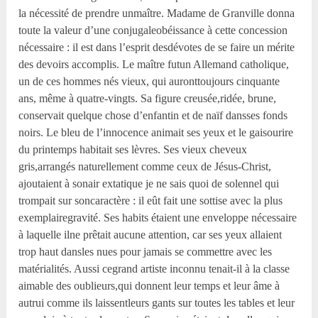
la nécessité de prendre unmaître. Madame de Granville donna
toute la valeur d’une conjugaleobéissance à cette concession
nécessaire : il est dans l’esprit desdévotes de se faire un mérite
des devoirs accomplis. Le maître futun Allemand catholique,
un de ces hommes nés vieux, qui auronttoujours cinquante
ans, même à quatre-vingts. Sa figure creusée,ridée, brune,
conservait quelque chose d’enfantin et de naïf dansses fonds
noirs. Le bleu de l’innocence animait ses yeux et le gaisourire
du printemps habitait ses lèvres. Ses vieux cheveux
gris,arrangés naturellement comme ceux de Jésus-Christ,
ajoutaient à sonair extatique je ne sais quoi de solennel qui
trompait sur soncaractère : il eût fait une sottise avec la plus
exemplairegravité. Ses habits étaient une enveloppe nécessaire
à laquelle ilne prêtait aucune attention, car ses yeux allaient
trop haut dansles nues pour jamais se commettre avec les
matérialités. Aussi cegrand artiste inconnu tenait-il à la classe
aimable des oublieurs,qui donnent leur temps et leur âme à
autrui comme ils laissentleurs gants sur toutes les tables et leur