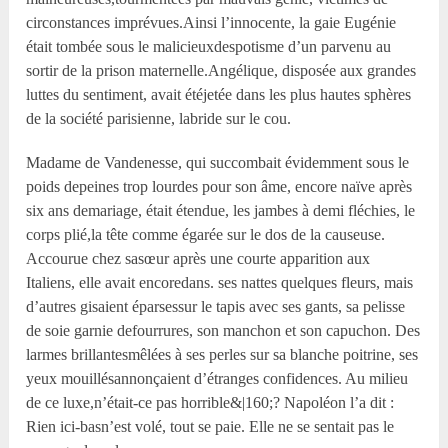
circonstances imprévues.Ainsi l’innocente, la gaie Eugénie
était tombée sous le malicieuxdespotisme d’un parvenu au
sortir de la prison maternelle.Angélique, disposée aux grandes
luttes du sentiment, avait étéjetée dans les plus hautes sphères
de la société parisienne, labride sur le cou.
Madame de Vandenesse, qui succombait évidemment sous le
poids depeines trop lourdes pour son âme, encore naïve après
six ans demariage, était étendue, les jambes à demi fléchies, le
corps plié,la tête comme égarée sur le dos de la causeuse.
Accourue chez sasœur après une courte apparition aux
Italiens, elle avait encoredans. ses nattes quelques fleurs, mais
d’autres gisaient éparsessur le tapis avec ses gants, sa pelisse
de soie garnie defourrures, son manchon et son capuchon. Des
larmes brillantesmêlées à ses perles sur sa blanche poitrine, ses
yeux mouillésannonçaient d’étranges confidences. Au milieu
de ce luxe,n’était-ce pas horrible&|160;? Napoléon l’a dit :
Rien ici-basn’est volé, tout se paie. Elle ne se sentait pas le