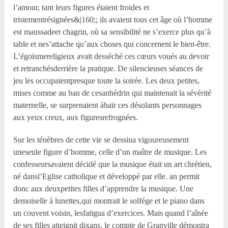
l’amour, tant leurs figures étaient froides et
tristementrésignées&|160;; ils avaient tous cet âge où l’homme
est maussadeet chagrin, où sa sensibilité ne s’exerce plus qu’à
table et nes’attache qu’aux choses qui concernent le bien-être.
L’égoïsmereligieux avait desséché ces cœurs voués au devoir
et retranchésderrière la pratique. De silencieuses séances de
jeu les occupaientpresque toute la soirée. Les deux petites,
mises comme au ban de cesanhédrin qui maintenait la sévérité
maternelle, se surprenaient àhaïr ces désolants personnages
aux yeux creux, aux figuresrefrognées.
Sur les ténèbres de cette vie se dessina vigoureusement
uneseule figure d’homme, celle d’un maître de musique. Les
confesseursavaient décidé que la musique était un art chrétien,
né dansl’Eglise catholique et développé par elle. an permit
donc aux deuxpetites filles d’apprendre la musique. Une
demoiselle à lunettes,qui montrait le solfége et le piano dans
un couvent voisin, lesfatigua d’exercices. Mais quand l’aînée
de ses filles atteignit dixans, le compte de Granville démontra