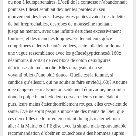
ou non à leurspartenaires. L’oeil de la comtesse n’abandonnait
point ses filleset semblait deviner les paroles au seul
mouvement des lèvres. Lespauvres petites avaient des toilettes
de bal irréprochables, desrobes de mousseline montant
jusqu’au menton, avec une infinité deruches excessivement
fournies, et des manches longues. En tenantleurs grâce
comprimées et leurs beautés voilées, cette toiletteleur donnait
une vague ressemblance avec les gaîneségyptiennes&|160;;
néanmoins il sortait de ces blocs de coton deuxfigures
délicieuses de mélancolie. Elles enrageaient eu se
voyantl’objet d’une pitié douce. Quelle est la femme, si
candide qu’ellesoit, qui ne souhaite faire envie&|160;? Aucune
idée dangereuse,malsaine ou seulement équivoque, ne souilla
donc la pulpe blanchede leur cerveau : leurs cœurs étaient
purs, leurs mains étaienthorriblement rouges, elles crevaient de
santé. Eve ne sortit pasplus innocente des mains de Dieu que
ces deux filles ne le furenten sortant du logis maternel pour
aller à la Mairie et à l’Eglise,avec la simple mais épouvantable
recommandation d’obéir en toutechose à des hommes auprès