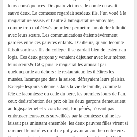
leurs conséquences. De quatrevictimes, le comte en avait
sauvé deux. La comtesse regardait sesdeux fils, l’un voué à la
magistrature assise, et l’autre à lamagistrature amovible,
comme trop mal élevés pour leur permettre lamoindre intimité
avec leurs sœurs. Les communications étaientsévèrement
gardées entre ces pauvres enfants. D’ailleurs, quand lecomte
faisait sortir ses fils du collége, il se gardait bien de lestenir au
logis. Ces deux garçons y venaient déjeuner avec leur mèreet
leurs sœurs&|160;; puis le magistrat les amusait par
quelquepartie au dehors : le restaurateur, les théâtres les
musées, lacampagne dans la saison, défrayaient leurs plaisirs.
Excepté lesjours solennels dans la vie de famille, comme la
fête de lacomtesse ou celle du père, les premiers jours de l’an,
ceux dedistribution des prix où les deux garçons demeuraient
au logispaternel et y couchaient, fort gênés, n’osant pas
embrasser leurssœurs surveillées par la comtesse qui ne les
laissait pas uninstant ensemble, les deux pauvres filles virent si
rarement leursfrères qu’il ne put y avoir aucun lien entre eux.