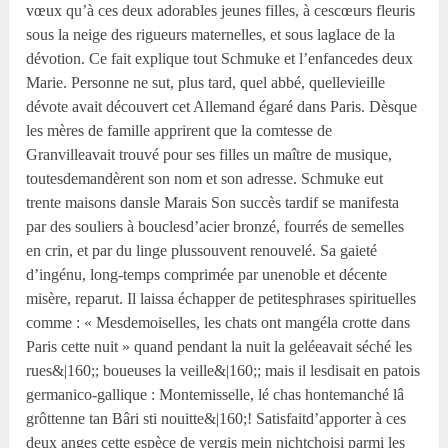
vœux qu’à ces deux adorables jeunes filles, à cescœurs fleuris
sous la neige des rigueurs maternelles, et sous laglace de la
dévotion. Ce fait explique tout Schmuke et l’enfancedes deux
Marie. Personne ne sut, plus tard, quel abbé, quellevieille
dévote avait découvert cet Allemand égaré dans Paris. Dèsque
les mères de famille apprirent que la comtesse de
Granvilleavait trouvé pour ses filles un maître de musique,
toutesdemandèrent son nom et son adresse. Schmuke eut
trente maisons dansle Marais Son succès tardif se manifesta
par des souliers à bouclesd’acier bronzé, fourrés de semelles
en crin, et par du linge plussouvent renouvelé. Sa gaieté
d’ingénu, long-temps comprimée par unenoble et décente
misère, reparut. Il laissa échapper de petitesphrases spirituelles
comme : « Mesdemoiselles, les chats ont mangéla crotte dans
Paris cette nuit » quand pendant la nuit la geléeavait séché les
rues&|160;; boueuses la veille&|160;; mais il lesdisait en patois
germanico-gallique : Montemisselle, lé chas hontemanché lâ
grôttenne tan Bâri sti nouitte&|160;! Satisfaitd’apporter à ces
deux anges cette espèce de vergis mein nichtchoisi parmi les