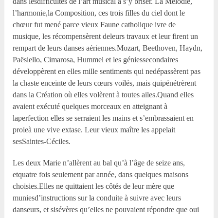
dans lesdifficultés de l’art musical à s’y briser. La Mélodie,
l’harmonie,la Composition, ces trois filles du ciel dont le
chœur fut mené parce vieux Faune catholique ivre de
musique, les récompensèrent deleurs travaux et leur firent un
rempart de leurs danses aériennes.Mozart, Beethoven, Haydn,
Paësiello, Cimarosa, Hummel et les géniessecondaires
développèrent en elles mille sentiments qui nedépassèrent pas
la chaste enceinte de leurs cœurs voilés, mais quipénétrèrent
dans la Création où elles volèrent à toutes ailes.Quand elles
avaient exécuté quelques morceaux en atteignant à
laperfection elles se serraient les mains et s’embrassaient en
proieà une vive extase. Leur vieux maître les appelait
sesSaintes-Céciles.
Les deux Marie n’allèrent au bal qu’à l’âge de seize ans,
etquatre fois seulement par année, dans quelques maisons
choisies.Elles ne quittaient les côtés de leur mère que
muniesd’instructions sur la conduite à suivre avec leurs
danseurs, et sisévères qu’elles ne pouvaient répondre que oui