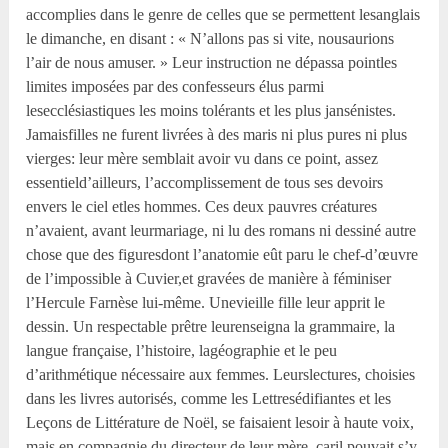
accomplies dans le genre de celles que se permettent lesanglais
le dimanche, en disant : « N’allons pas si vite, nousaurions
l’air de nous amuser. » Leur instruction ne dépassa pointles
limites imposées par des confesseurs élus parmi
lesecclésiastiques les moins tolérants et les plus jansénistes.
Jamaisfilles ne furent livrées à des maris ni plus pures ni plus
vierges: leur mère semblait avoir vu dans ce point, assez
essentield’ailleurs, l’accomplissement de tous ses devoirs
envers le ciel etles hommes. Ces deux pauvres créatures
n’avaient, avant leurmariage, ni lu des romans ni dessiné autre
chose que des figuresdont l’anatomie eût paru le chef-d’œuvre
de l’impossible à Cuvier,et gravées de manière à féminiser
l’Hercule Farnèse lui-même. Unevieille fille leur apprit le
dessin. Un respectable prêtre leurenseigna la grammaire, la
langue française, l’histoire, lagéographie et le peu
d’arithmétique nécessaire aux femmes. Leurslectures, choisies
dans les livres autorisés, comme les Lettresédifiantes et les
Leçons de Littérature de Noël, se faisaient lesoir à haute voix,
mais en compagnie du directeur de leur mère, caril pouvait s’y