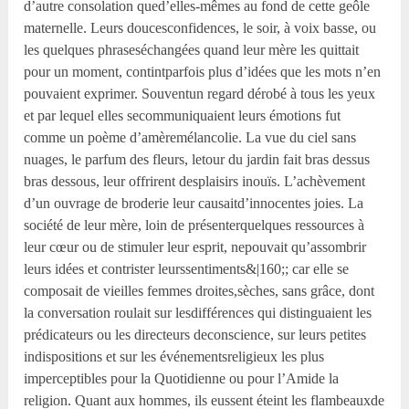
d’autre consolation qued’elles-mêmes au fond de cette geôle
maternelle. Leurs doucesconfidences, le soir, à voix basse, ou
les quelques phraseséchangées quand leur mère les quittait
pour un moment, contintparfois plus d’idées que les mots n’en
pouvaient exprimer. Souventun regard dérobé à tous les yeux
et par lequel elles secommuniquaient leurs émotions fut
comme un poème d’amèremélancolie. La vue du ciel sans
nuages, le parfum des fleurs, letour du jardin fait bras dessus
bras dessous, leur offrirent desplaisirs inouïs. L’achèvement
d’un ouvrage de broderie leur causaitd’innocentes joies. La
société de leur mère, loin de présenterquelques ressources à
leur cœur ou de stimuler leur esprit, nepouvait qu’assombrir
leurs idées et contrister leurssentiments&|160;; car elle se
composait de vieilles femmes droites,sèches, sans grâce, dont
la conversation roulait sur lesdifférences qui distinguaient les
prédicateurs ou les directeurs deconscience, sur leurs petites
indispositions et sur les événementsreligieux les plus
imperceptibles pour la Quotidienne ou pour l’Amide la
religion. Quant aux hommes, ils eussent éteint les flambeauxde