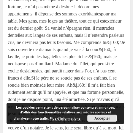
fortune, je n’ai pas même à désirer: il décore mes
appartements, il dépense des sommes exorbitantespour ma
table. Mes gens, mes loges au théâtre, tout ce qui estextérieur
est du dernier goût. Sa vanité n’épargne rien, il mettrades
dentelles aux langes de ses enfants, mais il n’entendra pasleurs
cris, ne devinera pas leurs besoins. Me comprends-tu&|160;?Je
suis couverte de diamants quand je vais à la cour&|160;; à
laville, je porte les bagatelles les plus riches&|160;; mais je
nedispose pas d’un liard. Madame du Tillet, qui peut-être
excite desjalousies, qui paraît nager dans l’or, n’a pas cent
francs à elle.Si le père ne se soucie pas de ses enfants, il se
soucie bien moinsde leur mère. Ah&|160;! il m’a fait bien
rudement sentir qu’il m’apayée, et que ma fortune personnelle,
dont je ne dispose point, luia été arrachée. Si je n’avais qu’à
me rendre maîtresse de lui,peut-être le séduirais-je&|160;; mais
Les cookies permettent de personnaliser contenu et annonces,
d'offrir des fonctionnalités relatives aux médias sociaux et
je subis une influenceétrangère, celle d’une femme de
Accepter
d'analyser notre trafic.
Plus d’informations
cinquante ans passés qui a desprétentions et qui le domine, la
veuve d’un notaire. Je le sens, jene serai libre qu’à sa mort. Ici