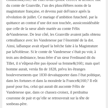
du comte de Granville, l’un des pluscélèbres noms de la
magistrature française, et devenu pair deFrance après la
révolution de juillet. Ce mariage d’ambition futacheté. par la
quittance an contrat d’une dot non touchée, aussiconsidérable
que celle de la sœur aînée mariée au comte Félix
deVandenesse. De leur côté, les Granville avaient jadis obtenu
cettealliance avec les Vandenesse par l’énormité de la dot.
Ainsi, laBanque avait réparé la brèche faite à la Magistrature
par laNoblesse. Si le comte de Vandenesse s’était pu voir, à
trois ans dedistance, beau-frère d’un sieur Ferdinand dit du
Tillet, il n’eûtpeut-être pas épousé sa femme&|160;; mais quel
homme aurait, versla fin de 1828, prévu les étranges
bouleversements que 1830 devaitapporter dans l’état politique,
dans les fortunes et dans la moralede la France&|160;? Il eût
passé pour fou, celui qui aurait dit aucomte Félix de
Vandenesse que, dans ce chassez-croisez, il perdraitsa
couronne de pair et qu’elle se retrouverait sur la tête de
sonbeau-père.