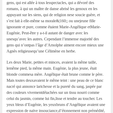
gens, qui est allée à tous lesspectacles, qui a dévoré des
romans, à qui un maître de danse abrisé les genoux en les
appuyant sur les siens, qui de religion nese soucie guère, et
s’est fait à elle-même sa morale&|160;; ou unejeune fille
ignorante et pure, comme étaient Marie-Angélique etMarie-
Eugénie, Peut-être y a-t-il autant de danger avec les
unesqu’avec les autres. Cependant l’immense majorité des
gens qui n’ontpas l’âge d’Arnolphe aiment encore mieux une
Agnès religieusequ’une Célimène en herbe.
Les deux Marie, petites et minces, avaient la même taille,
lemême pied, la même main. Eugénie, la plus jeune, était
blonde commesa mère. Angélique était brune comme le père.
Mais toutes deuxavaient le même teint : une peau de ce blanc
nacré qui annonce larichesse et la pureté du sang, jaspée par
des couleurs vivementdétachées sur un tissu nourri comme
celui du jasmin, comme lui fin,lisse et tendre au toucher. Les
yeux bleus d’Eugénie, les yeuxbruns d’Angélique avaient une
expression de naïve insouciance,d’étonnement non prémédité,