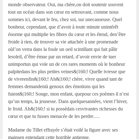
monde observateur. Oui, ma chère,on doit soutenir souvent
tout un océan dans son cœur en setrouvant, comme nous
sommes ici, devant le feu, chez soi, sur unecauseuse. Quel
bonheur, cependant, que d’avoir à toute minute unintérêt
énorme qui multiplie les fibres du cœur et les étend, den’être
froide à rien, de trouver sa vie attachée à une promenade
oùl’on verra dans la foule un oeil scintillant qui fait pâlir
lesoleil, d’être émue par un retard, d’avoir envie de tuer
unimportun qui vole un de ces rares moments où le bonheur
palpitedans les plus petites veines&|160;! Quelle ivresse que
de vivreenfin&|160;! Ah&|160;! chère, vivre quand tant de
femmes demandentà genoux des émotions qui les
fuient&|160;! Songe, mon enfant, quepour ces poèmes il n’est
qu’un temps, la jeunesse. Dans quelquesannées, vient l’hiver,
le froid. Ah&|160;! si tu possédais cesvivantes richesses du
cœur et que tu fusses menacée de les perdre….
Madame du Tillet effrayée s’était voilé la figure avec ses
mainsen entendant cette horrible antienne.