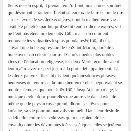
fleurs de son esprit, il prenait, en l’offrant, unair fin et spirituel
qui désarmait la raillerie. Il était siheureux de faire éclore le rire
sur les lèvres de ses deuxécolières, dont la malheureuse vie
avait été pénétrée par lui,qu’il se fût rendu ridicule exprès, s’il
ne l’eût pas éténaturellement&|160;; mais son cœur eût
renouvelé les vulgarités lesplus populaires&|160;; il eût,
suivant une belle expression de feuSaint-Martin, doré de la
houe avec son céleste sourire. D’après unedes plus nobles
idées de l’éducation religieuse, les deux Mariereconduisaient
leur maître avec respect jusqu’à la porte del’appartement. Là,
les deux pauvres filles lui disaient quelquesdouces phrases,
heureuses de rendre cet homme heureux : elles nepouvaient se
montrer femmes que pour lui&|160;! Jusqu’à leurmariage, la
musique devint donc pour elles une autre vie dans lavie, de
même que le paysan russe prend, dit-on, ses rêves pour
laréalité, sa vie pour un mauvais sommeil. Dans leur désir de
sedéfendre contre les petitesses qui menaçaient de les
envahir,contre les dévorantes idées ascétiques, elles se jetèrent