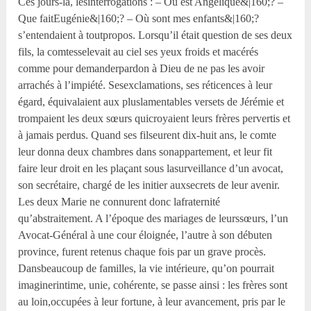
Ces jours-là, lesinterrogations : – Où est Angélique&|160;? –
Que faitEugénie&|160;? – Où sont mes enfants&|160;?
s’entendaient à toutpropos. Lorsqu’il était question de ses deux
fils, la comtesselevait au ciel ses yeux froids et macérés
comme pour demanderpardon à Dieu de ne pas les avoir
arrachés à l’impiété. Sesexclamations, ses réticences à leur
égard, équivalaient aux pluslamentables versets de Jérémie et
trompaient les deux sœurs quicroyaient leurs frères pervertis et
à jamais perdus. Quand ses filseurent dix-huit ans, le comte
leur donna deux chambres dans sonappartement, et leur fit
faire leur droit en les plaçant sous lasurveillance d’un avocat,
son secrétaire, chargé de les initier auxsecrets de leur avenir.
Les deux Marie ne connurent donc lafraternité
qu’abstraitement. A l’époque des mariages de leurssœurs, l’un
Avocat-Général à une cour éloignée, l’autre à son débuten
province, furent retenus chaque fois par un grave procès.
Dansbeaucoup de familles, la vie intérieure, qu’on pourrait
imaginerintime, unie, cohérente, se passe ainsi : les frères sont
au loin,occupées à leur fortune, à leur avancement, pris par le