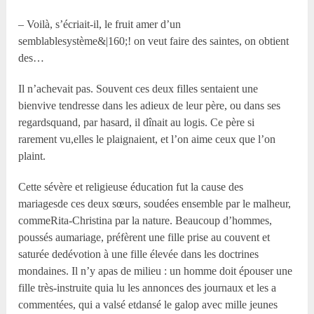
– Voilà, s’écriait-il, le fruit amer d’un
semblablesystème&|160;! on veut faire des saintes, on obtient
des…
Il n’achevait pas. Souvent ces deux filles sentaient une
bienvive tendresse dans les adieux de leur père, ou dans ses
regardsquand, par hasard, il dînait au logis. Ce père si
rarement vu,elles le plaignaient, et l’on aime ceux que l’on
plaint.
Cette sévère et religieuse éducation fut la cause des
mariagesde ces deux sœurs, soudées ensemble par le malheur,
commeRita-Christina par la nature. Beaucoup d’hommes,
poussés aumariage, préfèrent une fille prise au couvent et
saturée dedévotion à une fille élevée dans les doctrines
mondaines. Il n’y apas de milieu : un homme doit épouser une
fille très-instruite quia lu les annonces des journaux et les a
commentées, qui a valsé etdansé le galop avec mille jeunes