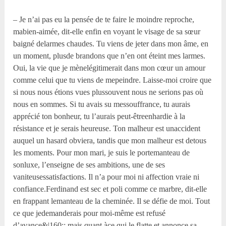
– Je n’ai pas eu la pensée de te faire le moindre reproche,
mabien-aimée, dit-elle enfin en voyant le visage de sa sœur
baigné delarmes chaudes. Tu viens de jeter dans mon âme, en
un moment, plusde brandons que n’en ont éteint mes larmes.
Oui, la vie que je mènelégitimerait dans mon cœur un amour
comme celui que tu viens de mepeindre. Laisse-moi croire que
si nous nous étions vues plussouvent nous ne serions pas où
nous en sommes. Si tu avais su messouffrance, tu aurais
apprécié ton bonheur, tu l’aurais peut-êtreenhardie à la
résistance et je serais heureuse. Ton malheur est unaccident
auquel un hasard obviera, tandis que mon malheur est detous
les moments. Pour mon mari, je suis le portemanteau de
sonluxe, l’enseigne de ses ambitions, une de ses
vaniteusessatisfactions. Il n’a pour moi ni affection vraie ni
confiance.Ferdinand est sec et poli comme ce marbre, dit-elle
en frappant lemanteau de la cheminée. Il se défie de moi. Tout
ce que jedemanderais pour moi-même est refusé
d’avance&|160;; mais quant àce qui le flatte et annonce sa