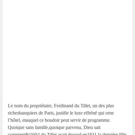
Le nom du propriétaire, Ferdinand du Tillet, un des plus
richesbanquiers de Paris, justifie le luxe effréné qui orne
l’hôtel, etauquel ce boudoir peut servir de programme.
Quoique sans famille,quoique parvenu, Dieu sait
comment&|160;! du Tillet avait épousé en1831 la dernière fille