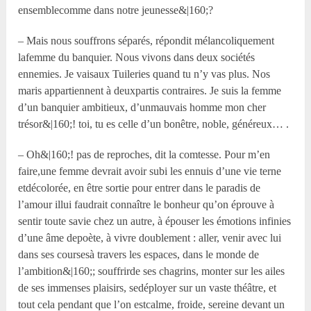
ensemblecomme dans notre jeunesse&|160;?
– Mais nous souffrons séparés, répondit mélancoliquement
lafemme du banquier. Nous vivons dans deux sociétés
ennemies. Je vaisaux Tuileries quand tu n’y vas plus. Nos
maris appartiennent à deuxpartis contraires. Je suis la femme
d’un banquier ambitieux, d’unmauvais homme mon cher
trésor&|160;! toi, tu es celle d’un bonêtre, noble, généreux… .
– Oh&|160;! pas de reproches, dit la comtesse. Pour m’en
faire,une femme devrait avoir subi les ennuis d’une vie terne
etdécolorée, en être sortie pour entrer dans le paradis de
l’amour illui faudrait connaître le bonheur qu’on éprouve à
sentir toute savie chez un autre, à épouser les émotions infinies
d’une âme depoète, à vivre doublement : aller, venir avec lui
dans ses coursesà travers les espaces, dans le monde de
l’ambition&|160;; souffrirde ses chagrins, monter sur les ailes
de ses immenses plaisirs, sedéployer sur un vaste théâtre, et
tout cela pendant que l’on estcalme, froide, sereine devant un