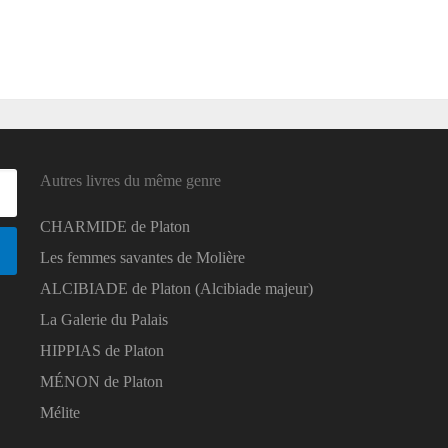
Autres livres du même genre
CHARMIDE de Platon
Les femmes savantes de Molière
ALCIBIADE de Platon (Alcibiade majeur)
La Galerie du Palais
HIPPIAS de Platon
MÉNON de Platon
Mélite