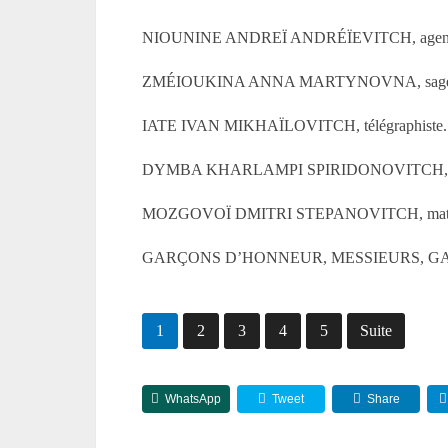
NIOUNINE ANDREÏ ANDRÉÏEVITCH, agent d’
ZMÉIOUKINA ANNA MARTYNOVNA, sage-femme 
IATE IVAN MIKHAÏLOVITCH, télégraphiste.
DYMBA KHARLAMPI SPIRIDONOVITCH, con
MOZGOVOÏ DMITRI STEPANOVITCH, matelot de
GARÇONS D’HONNEUR, MESSIEURS, GA
1
2
3
4
5
Suite
WhatsApp
Tweet
Share