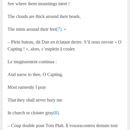
See where them mountings meet !
The clouds are thick around their heads,
The mists around their feet
[7]
. »
– Plein bateau, dit Dan en éclatant derire. S’il nous envoie « O
Capting ! », alors, c’estplein à couler.
Le mugissement continua :
And naow to thee, O Capting,
Most earnestly I pray
That they shall never bury me
In church or cloister gray
[8]
.
– Coup double pour Tom Platt. Il vousracontera demain tout