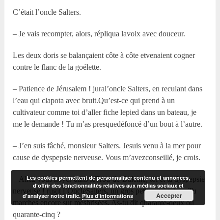
C’était l’oncle Salters.
– Je vais recompter, alors, répliqua lavoix avec douceur.
Les deux doris se balançaient côte à côte etvenaient cogner
contre le flanc de la goélette.
– Patience de Jérusalem ! jural’oncle Salters, en reculant dans
l’eau qui clapota avec bruit.Qu’est-ce qui prend à un
cultivateur comme toi d’aller fiche lepied dans un bateau, je
me le demande ! Tu m’as presquedéfoncé d’un bout à l’autre.
– J’en suis fâché, monsieur Salters. Jesuis venu à la mer pour
cause de dyspepsie nerveuse. Vous m’avezconseillé, je crois.
Les cookies permettent de personnaliser contenu et annonces,
– Allez vous noyer dans leTrou-de-Baleine, toi et ta dyspepsie
d'offrir des fonctionnalités relatives aux médias sociaux et
nerveuse ! rugit l’OncleSalters, un gros petit pot à tabac. Tu
Accepter
d'analyser notre trafic.
Plus d’informations
marches encore sur mesbrisées. As-tu dit quarante-deux ou
quarante-cinq ?