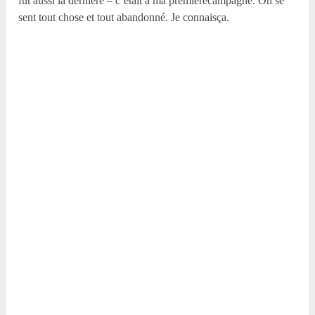
fut aussi la dernière – c’était à ma premièrecampagne. On se
sent tout chose et tout abandonné. Je connaisça.