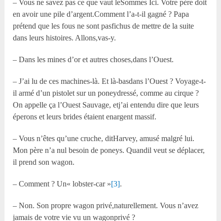
– Vous ne savez pas ce que vaut leSommes Ici. Votre père doit
en avoir une pile d’argent.Comment l’a-t-il gagné ? Papa
prétend que les fous ne sont pasfichus de mettre de la suite
dans leurs histoires. Allons,vas-y.
– Dans les mines d’or et autres choses,dans l’Ouest.
– J’ai lu de ces machines-là. Et là-basdans l’Ouest ? Voyage-t-
il armé d’un pistolet sur un poneydressé, comme au cirque ?
On appelle ça l’Ouest Sauvage, etj’ai entendu dire que leurs
éperons et leurs brides étaient enargent massif.
– Vous n’êtes qu’une cruche, ditHarvey, amusé malgré lui.
Mon père n’a nul besoin de poneys. Quandil veut se déplacer,
il prend son wagon.
– Comment ? Un« lobster-car »
[3]
.
– Non. Son propre wagon privé,naturellement. Vous n’avez
jamais de votre vie vu un wagonprivé ?