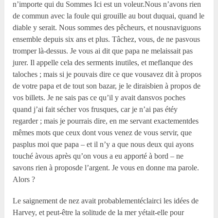
n’importe qui du Sommes Ici est un voleur.Nous n’avons rien
de commun avec la foule qui grouille au bout duquai, quand le
diable y serait. Nous sommes des pêcheurs, et nousnaviguons
ensemble depuis six ans et plus. Tâchez, vous, de ne pasvous
tromper là-dessus. Je vous ai dit que papa ne melaissait pas
jurer. Il appelle cela des serments inutiles, et meflanque des
taloches ; mais si je pouvais dire ce que vousavez dit à propos
de votre papa et de tout son bazar, je le diraisbien à propos de
vos billets. Je ne sais pas ce qu’il y avait dansvos poches
quand j’ai fait sécher vos frusques, car je n’ai pas étéy
regarder ; mais je pourrais dire, en me servant exactementdes
mêmes mots que ceux dont vous venez de vous servir, que
pasplus moi que papa – et il n’y a que nous deux qui ayons
touché àvous après qu’on vous a eu apporté à bord – ne
savons rien à proposde l’argent. Je vous en donne ma parole.
Alors ?
Le saignement de nez avait probablementéclairci les idées de
Harvey, et peut-être la solitude de la mer yétait-elle pour