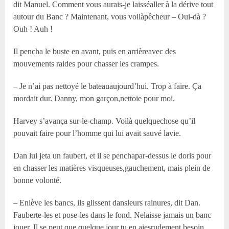
dit Manuel. Comment vous aurais-je laisséaller à la dérive tout
autour du Banc ? Maintenant, vous voilàpêcheur – Oui-dà ?
Ouh ! Auh !
Il pencha le buste en avant, puis en arrièreavec des
mouvements raides pour chasser les crampes.
– Je n’ai pas nettoyé le bateauaujourd’hui. Trop à faire. Ça
mordait dur. Danny, mon garçon,nettoie pour moi.
Harvey s’avança sur-le-champ. Voilà quelquechose qu’il
pouvait faire pour l’homme qui lui avait sauvé lavie.
Dan lui jeta un faubert, et il se penchapar-dessus le doris pour
en chasser les matières visqueuses,gauchement, mais plein de
bonne volonté.
– Enlève les bancs, ils glissent dansleurs rainures, dit Dan.
Fauberte-les et pose-les dans le fond. Nelaisse jamais un banc
jouer. Il se peut que quelque jour tu en aiesrudement besoin.