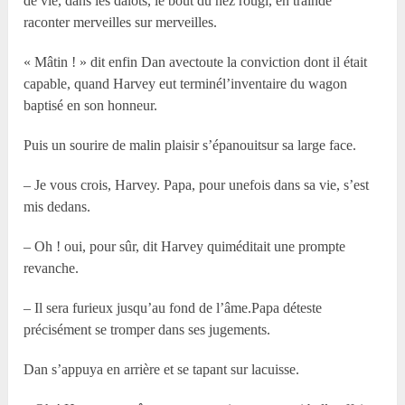
de vie, dans les dalots, le bout du nez rougi, en trainde
raconter merveilles sur merveilles.
« Mâtin ! » dit enfin Dan avectoute la conviction dont il était
capable, quand Harvey eut terminél’inventaire du wagon
baptisé en son honneur.
Puis un sourire de malin plaisir s’épanouitsur sa large face.
– Je vous crois, Harvey. Papa, pour unefois dans sa vie, s’est
mis dedans.
– Oh ! oui, pour sûr, dit Harvey quiméditait une prompte
revanche.
– Il sera furieux jusqu’au fond de l’âme.Papa déteste
précisément se tromper dans ses jugements.
Dan s’appuya en arrière et se tapant sur lacuisse.