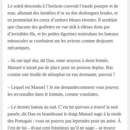
Le soleil descendu à l’horizon couvrait l’eaude pourpre et de
rose, allumait des lumières d’or au dos deslongues houles, et
en pommelait les creux d’ombres bleues etvertes. Il semblait
que chacune des goélettes en vue tirât à elleses doris par
d’invisibles fils, et les petites figurines noiresdans les bateaux
minuscules se courbaient sur les avirons comme desjouets
mécaniques.
– Ils ont tapé dur, dit Dan, entre sesyeux à demi fermés.
Manuel n’aurait pas de place pour un poisson deplus. Bas
comme une feuille de nénuphar en eau dormante, pasvrai ?
– Lequel est Manuel ? Je me demandecomment vous pouvez
les reconnaître dans le lointain, comme vousfaites.
– Le dernier bateau au sud. C’est lui quivous a trouvé la nuit
passée, dit Dan en brandissant le doigt.Manuel nage à la mode
des Portugais ; vous ne pouvez pas leprendre pour un autre. À
l’est de lui – ilvaut cent foismieux qu’il ne nage – se trouve