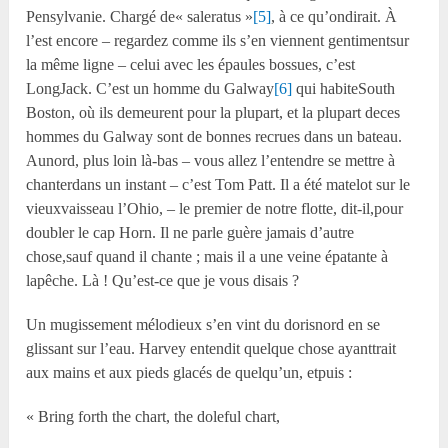
Pensylvanie. Chargé de« saleratus »
[5]
, à ce qu’ondirait. À
l’est encore – regardez comme ils s’en viennent gentimentsur
la même ligne – celui avec les épaules bossues, c’est
LongJack. C’est un homme du Galway
[6]
qui habiteSouth
Boston, où ils demeurent pour la plupart, et la plupart deces
hommes du Galway sont de bonnes recrues dans un bateau.
Aunord, plus loin là-bas – vous allez l’entendre se mettre à
chanterdans un instant – c’est Tom Patt. Il a été matelot sur le
vieuxvaisseau l’Ohio, – le premier de notre flotte, dit-il,pour
doubler le cap Horn. Il ne parle guère jamais d’autre
chose,sauf quand il chante ; mais il a une veine épatante à
lapêche. Là ! Qu’est-ce que je vous disais ?
Un mugissement mélodieux s’en vint du dorisnord en se
glissant sur l’eau. Harvey entendit quelque chose ayanttrait
aux mains et aux pieds glacés de quelqu’un, etpuis :
« Bring forth the chart, the doleful chart,