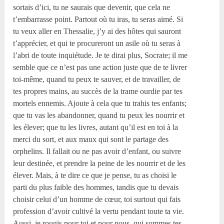
sortais d’ici, tu ne saurais que devenir, que cela ne
t’embarrasse point. Partout où tu iras, tu seras aimé. Si
tu veux aller en Thessalie, j’y ai des hôtes qui sauront
t’apprécier, et qui te procureront un asile où tu seras à
l’abri de toute inquiétude. Je te dirai plus, Socrate; il me
semble que ce n’est pas une action juste que de te livrer
toi-même, quand tu peux te sauver, et de travailler, de
tes propres mains, au succès de la trame ourdie par tes
mortels ennemis. Ajoute à cela que tu trahis tes enfants;
que tu vas les abandonner, quand tu peux les nourrir et
les élever; que tu les livres, autant qu’il est en toi à la
merci du sort, et aux maux qui sont le partage des
orphelins. Il fallait ou ne pas avoir d’enfant, ou suivre
leur destinée, et prendre la peine de les nourrir et de les
élever. Mais, à te dire ce que je pense, tu as choisi le
parti du plus faible des hommes, tandis que tu devais
choisir celui d’un homme de cœur, toi surtout qui fais
profession d’avoir cultivé la vertu pendant toute ta vie.
Aussi, je rougis pour toi et pour nous, qui sommes tes