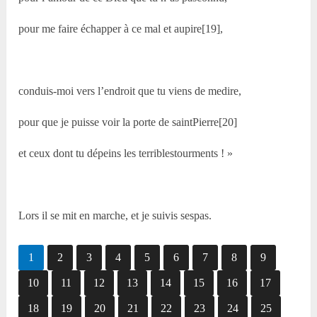
pour me faire échapper à ce mal et aupire[19],
conduis-moi vers l’endroit que tu viens de medire,
pour que je puisse voir la porte de saintPierre[20]
et ceux dont tu dépeins les terriblestourments ! »
Lors il se mit en marche, et je suivis sespas.
1
2
3
4
5
6
7
8
9
10
11
12
13
14
15
16
17
18
19
20
21
22
23
24
25