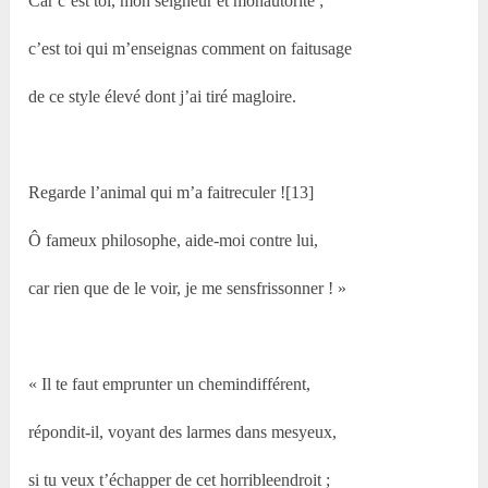
Car c’est toi, mon seigneur et monautorité ;
c’est toi qui m’enseignas comment on faitusage
de ce style élevé dont j’ai tiré magloire.
Regarde l’animal qui m’a faitreculer ![13]
Ô fameux philosophe, aide-moi contre lui,
car rien que de le voir, je me sensfrissonner ! »
« Il te faut emprunter un chemindifférent,
répondit-il, voyant des larmes dans mesyeux,
si tu veux t’échapper de cet horribleendroit ;