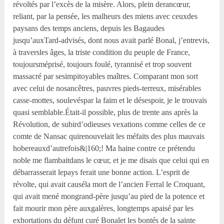
révoltés par l’excès de la misère. Alors, plein derancœur,
reliant, par la pensée, les malheurs des miens avec ceuxdes
paysans des temps anciens, depuis les Bagaudes
jusqu’auxTard-advisés, dont nous avait parlé Bonal, j’entrevis,
à traversles âges, la triste condition du peuple de France,
toujoursméprisé, toujours foulé, tyrannisé et trop souvent
massacré par sesimpitoyables maîtres. Comparant mon sort
avec celui de nosancêtres, pauvres pieds-terreux, misérables
casse-mottes, soulevéspar la faim et le désespoir, je le trouvais
quasi semblable.Était-il possible, plus de trente ans après la
Révolution, de subird’odieuses vexations comme celles de ce
comte de Nansac quirenouvelait les méfaits des plus mauvais
hobereauxd’autrefois&|160;! Ma haine contre ce prétendu
noble me flambaitdans le cœur, et je me disais que celui qui en
débarrasserait lepays ferait une bonne action. L’esprit de
révolte, qui avait causéla mort de l’ancien Ferral le Croquant,
qui avait mené mongrand-père jusqu’au pied de la potence et
fait mourir mon père auxgalères, longtemps apaisé par les
exhortations du défunt curé Bonalet les bontés de la sainte