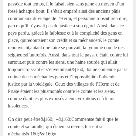
passéde tout temps, il le faisait sien sans gêne au moyen d’un
fossé àchaque bout. Il s’était emparé ainsi des anciens pâtis
communaux duvillage de l’Herm, et personne n’osait rien dire,
parce qu’il n’yavait pas de justice à son égard. Ainsi, dans ce
pays perdu, grâceà la faiblesse et à la complicité des gens en
place, quiredoutaient son crédit et sa méchanceté, le comte
renouvelait,autant que faire se pouvait, la tyrannie cruelle des
seigneursd’autrefois. Aussi, dans tout le pays, c’était, contre lui
surtout,et puis contre les siens, une haine sourde qui allait
toujourscroissant et s’envenimant&|160;; haine contenue par la
crainte deces méchantes gens et l’impossibilité d’obtenir
justice par la voielégale. Ceux des villages de l’Herm et de
Prisse étaient les plusmontés contre le comte et les siens,
comme étant les plus exposés àleurs vexations et à leurs
insolences.
On dira peut-être&|160;: «&|160;Commentse fait-il que le
comte et sa famille, qui étaient si dévots,fussent si
méchants&|160;?&|160;»