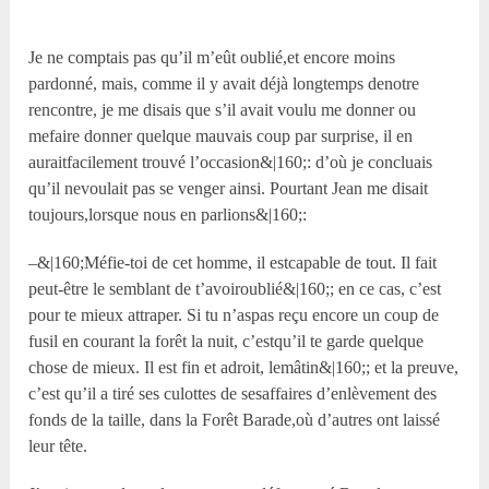
Je ne comptais pas qu’il m’eût oublié,et encore moins
pardonné, mais, comme il y avait déjà longtemps denotre
rencontre, je me disais que s’il avait voulu me donner ou
mefaire donner quelque mauvais coup par surprise, il en
auraitfacilement trouvé l’occasion&|160;: d’où je concluais
qu’il nevoulait pas se venger ainsi. Pourtant Jean me disait
toujours,lorsque nous en parlions&|160;:
–&|160;Méfie-toi de cet homme, il estcapable de tout. Il fait
peut-être le semblant de t’avoiroublié&|160;; en ce cas, c’est
pour te mieux attraper. Si tu n’aspas reçu encore un coup de
fusil en courant la forêt la nuit, c’estqu’il te garde quelque
chose de mieux. Il est fin et adroit, lemâtin&|160;; et la preuve,
c’est qu’il a tiré ses culottes de sesaffaires d’enlèvement des
fonds de la taille, dans la Forêt Barade,où d’autres ont laissé
leur tête.