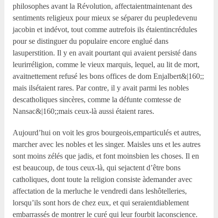
philosophes avant la Révolution, affectaientmaintenant des
sentiments religieux pour mieux se séparer du peupledevenu
jacobin et indévot, tout comme autrefois ils étaientincrédules
pour se distinguer du populaire encore englué dans
lasuperstition. Il y en avait pourtant qui avaient persisté dans
leurirréligion, comme le vieux marquis, lequel, au lit de mort,
avaitnettement refusé les bons offices de dom Enjalbert&|160;;
mais ilsétaient rares. Par contre, il y avait parmi les nobles
descatholiques sincères, comme la défunte comtesse de
Nansac&|160;;mais ceux-là aussi étaient rares.
Aujourd’hui on voit les gros bourgeois,emparticulés et autres,
marcher avec les nobles et les singer. Maisles uns et les autres
sont moins zélés que jadis, et font moinsbien les choses. Il en
est beaucoup, de tous ceux-là, qui sejactent d’être bons
catholiques, dont toute la religion consiste àdemander avec
affectation de la merluche le vendredi dans leshôtelleries,
lorsqu’ils sont hors de chez eux, et qui seraientdiablement
embarrassés de montrer le curé qui leur fourbit laconscience.