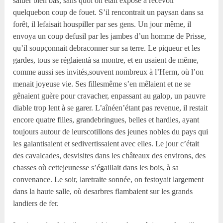
saluer bien bas, sans quoi on était exposé à recevoir
quelquebon coup de fouet. S’il rencontrait un paysan dans sa
forêt, il lefaisait houspiller par ses gens. Un jour même, il
envoya un coup defusil par les jambes d’un homme de Prisse,
qu’il soupçonnait debraconner sur sa terre. Le piqueur et les
gardes, tous se réglaientà sa montre, et en usaient de même,
comme aussi ses invités,souvent nombreux à l’Herm, où l’on
menait joyeuse vie. Ses fillesmême s’en mêlaient et ne se
gênaient guère pour cravacher, enpassant au galop, un pauvre
diable trop lent à se garer. L’aînéen’étant pas revenue, il restait
encore quatre filles, grandebringues, belles et hardies, ayant
toujours autour de leurscotillons des jeunes nobles du pays qui
les galantisaient et sedivertissaient avec elles. Le jour c’était
des cavalcades, desvisites dans les châteaux des environs, des
chasses où cettejeunesse s’égaillait dans les bois, à sa
convenance. Le soir, laretraite sonnée, on festoyait largement
dans la haute salle, où desarbres flambaient sur les grands
landiers de fer.