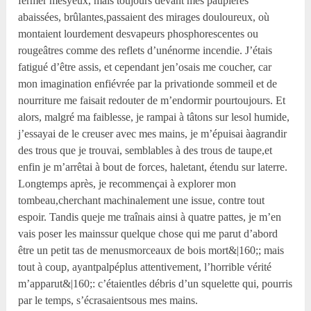
fermer mesyeux, mais toujours devant mes paupières
abaissées, brûlantes,passaient des mirages douloureux, où
montaient lourdement desvapeurs phosphorescentes ou
rougeâtres comme des reflets d’unénorme incendie. J’étais
fatigué d’être assis, et cependant jen’osais me coucher, car
mon imagination enfiévrée par la privationde sommeil et de
nourriture me faisait redouter de m’endormir pourtoujours. Et
alors, malgré ma faiblesse, je rampai à tâtons sur lesol humide,
j’essayai de le creuser avec mes mains, je m’épuisai àagrandir
des trous que je trouvai, semblables à des trous de taupe,et
enfin je m’arrêtai à bout de forces, haletant, étendu sur laterre.
Longtemps après, je recommençai à explorer mon
tombeau,cherchant machinalement une issue, contre tout
espoir. Tandis queje me traînais ainsi à quatre pattes, je m’en
vais poser les mainssur quelque chose qui me parut d’abord
être un petit tas de menusmorceaux de bois mort&|160;; mais
tout à coup, ayantpalpéplus attentivement, l’horrible vérité
m’apparut&|160;: c’étaientles débris d’un squelette qui, pourris
par le temps, s’écrasaientsous mes mains.