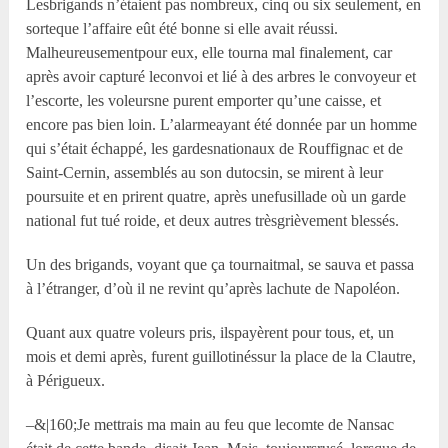
Lesbrigands n’étaient pas nombreux, cinq ou six seulement, en
sorteque l’affaire eût été bonne si elle avait réussi.
Malheureusementpour eux, elle tourna mal finalement, car
après avoir capturé leconvoi et lié à des arbres le convoyeur et
l’escorte, les voleursne purent emporter qu’une caisse, et
encore pas bien loin. L’alarmeayant été donnée par un homme
qui s’était échappé, les gardesnationaux de Rouffignac et de
Saint-Cernin, assemblés au son dutocsin, se mirent à leur
poursuite et en prirent quatre, après unefusillade où un garde
national fut tué roide, et deux autres trèsgrièvement blessés.
Un des brigands, voyant que ça tournaitmal, se sauva et passa
à l’étranger, d’où il ne revint qu’après lachute de Napoléon.
Quant aux quatre voleurs pris, ilspayèrent pour tous, et, un
mois et demi après, furent guillotinéssur la place de la Clautre,
à Périgueux.
–&|160;Je mettrais ma main au feu que lecomte de Nansac