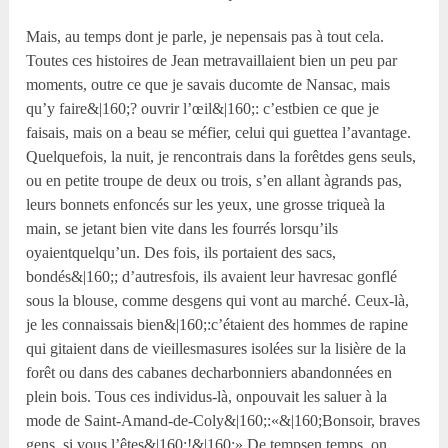
Mais, au temps dont je parle, je nepensais pas à tout cela.
Toutes ces histoires de Jean metravaillaient bien un peu par
moments, outre ce que je savais ducomte de Nansac, mais
qu’y faire&|160;? ouvrir l’œil&|160;: c’estbien ce que je
faisais, mais on a beau se méfier, celui qui guettea l’avantage.
Quelquefois, la nuit, je rencontrais dans la forêtdes gens seuls,
ou en petite troupe de deux ou trois, s’en allant àgrands pas,
leurs bonnets enfoncés sur les yeux, une grosse triqueà la
main, se jetant bien vite dans les fourrés lorsqu’ils
oyaientquelqu’un. Des fois, ils portaient des sacs,
bondés&|160;; d’autresfois, ils avaient leur havresac gonflé
sous la blouse, comme desgens qui vont au marché. Ceux-là,
je les connaissais bien&|160;:c’étaient des hommes de rapine
qui gitaient dans de vieillesmasures isolées sur la lisière de la
forêt ou dans des cabanes decharbonniers abandonnées en
plein bois. Tous ces individus-là, onpouvait les saluer à la
mode de Saint-Amand-de-Coly&|160;:«&|160;Bonsoir, braves
gens, si vous l’êtes&|160;!&|160;» De tempsen temps, on