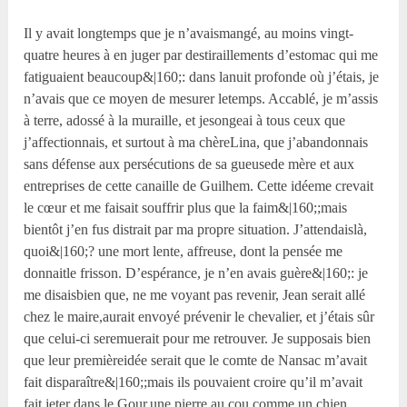
Il y avait longtemps que je n’avaismangé, au moins vingt-
quatre heures à en juger par destiraillements d’estomac qui me
fatiguaient beaucoup&|160;: dans lanuit profonde où j’étais, je
n’avais que ce moyen de mesurer letemps. Accablé, je m’assis
à terre, adossé à la muraille, et jesongeai à tous ceux que
j’affectionnais, et surtout à ma chèreLina, que j’abandonnais
sans défense aux persécutions de sa gueusede mère et aux
entreprises de cette canaille de Guilhem. Cette idéeme crevait
le cœur et me faisait souffrir plus que la faim&|160;;mais
bientôt j’en fus distrait par ma propre situation. J’attendaislà,
quoi&|160;? une mort lente, affreuse, dont la pensée me
donnaitle frisson. D’espérance, je n’en avais guère&|160;: je
me disaisbien que, ne me voyant pas revenir, Jean serait allé
chez le maire,aurait envoyé prévenir le chevalier, et j’étais sûr
que celui-ci seremuerait pour me retrouver. Je supposais bien
que leur premièreidée serait que le comte de Nansac m’avait
fait disparaître&|160;;mais ils pouvaient croire qu’il m’avait
fait jeter dans le Gour,une pierre au cou comme un chien,