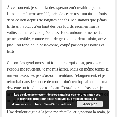
À ce moment, je sentis la désespérancem’envahir et je me
laissai aller à terre accablé, près de cesrestes humains enfouis
dans ce lieu depuis de longues années. Maistandis que j’étais
là gisant, voici qu’en haut des pas lourdsrésonnent sur la
voûte. Je me relève et j’écoute&|160;: unbourdonnement à
peine sensible, comme celui de gens qui parlent auloin, arrivait
jusqu’au fond de la basse-fosse, coupé par des passourds et
lents.
Ce sont les gendarmes qui font uneperquisition, pensai-je, et,
l’espoir me revenant, je me mis àcrier. Mais en même temps la
rumeur cessa, les pas s’assourdirentdans l’éloignement, et je
retombai dans le silence de mort quim’enveloppait depuis ma
descente au fond de ce tombeau. Écrasé parle désespoir, je
m’affaissai sur le sol&|160;; les horreurs du lieudisparurent de
Les cookies permettent de personnaliser contenu et annonces,
d'offrir des fonctionnalités relatives aux médias sociaux et
ma pensée torturée, la tête me tourna et jem’évanouis.
Accepter
d'analyser notre trafic.
Plus d’informations
Une douleur aiguë à la joue me réveilla, et, yportant la main, je