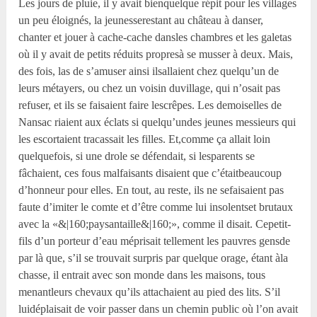
Les jours de pluie, il y avait bienquelque répit pour les villages
un peu éloignés, la jeunesserestant au château à danser,
chanter et jouer à cache-cache dansles chambres et les galetas
où il y avait de petits réduits propresà se musser à deux. Mais,
des fois, las de s’amuser ainsi ilsallaient chez quelqu’un de
leurs métayers, ou chez un voisin duvillage, qui n’osait pas
refuser, et ils se faisaient faire lescrêpes. Les demoiselles de
Nansac riaient aux éclats si quelqu’undes jeunes messieurs qui
les escortaient tracassait les filles. Et,comme ça allait loin
quelquefois, si une drole se défendait, si lesparents se
fâchaient, ces fous malfaisants disaient que c’étaitbeaucoup
d’honneur pour elles. En tout, au reste, ils ne sefaisaient pas
faute d’imiter le comte et d’être comme lui insolentset brutaux
avec la «&|160;paysantaille&|160;», comme il disait. Cepetit-
fils d’un porteur d’eau méprisait tellement les pauvres gensde
par là que, s’il se trouvait surpris par quelque orage, étant àla
chasse, il entrait avec son monde dans les maisons, tous
menantleurs chevaux qu’ils attachaient au pied des lits. S’il
luidéplaisait de voir passer dans un chemin public où l’on avait