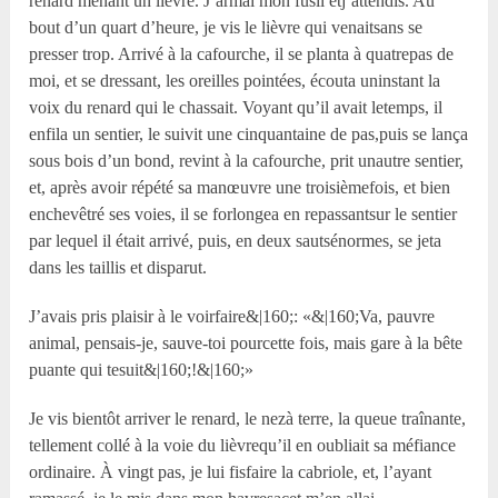
renard menant un lièvre. J’armai mon fusil etj’attendis. Au
bout d’un quart d’heure, je vis le lièvre qui venaitsans se
presser trop. Arrivé à la cafourche, il se planta à quatrepas de
moi, et se dressant, les oreilles pointées, écouta uninstant la
voix du renard qui le chassait. Voyant qu’il avait letemps, il
enfila un sentier, le suivit une cinquantaine de pas,puis se lança
sous bois d’un bond, revint à la cafourche, prit unautre sentier,
et, après avoir répété sa manœuvre une troisièmefois, et bien
enchevêtré ses voies, il se forlongea en repassantsur le sentier
par lequel il était arrivé, puis, en deux sautsénormes, se jeta
dans les taillis et disparut.
J’avais pris plaisir à le voirfaire&|160;: «&|160;Va, pauvre
animal, pensais-je, sauve-toi pourcette fois, mais gare à la bête
puante qui tesuit&|160;!&|160;»
Je vis bientôt arriver le renard, le nezà terre, la queue traînante,
tellement collé à la voie du lièvrequ’il en oubliait sa méfiance
ordinaire. À vingt pas, je lui fisfaire la cabriole, et, l’ayant