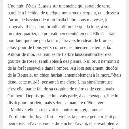
Une nuit, j’étais là, assis sur uneracine qui sortait de terre,
pareille à l’échine de quelquemonstrueux serpent, et, adossé à
l’arbre, le bassinet de mon fusilà l’abri sous ma veste, je
songeais. Il faisait un brouillardhumide que la lune, à son
premier quartier, ne pouvait percerentièrement. Elle éclairait
pourtant quelque peu la terre, àtravers le rideau de brume,
assez pour de bons yeux comme les miensen ce temps-là.
Autour de moi, les feuilles de l’arbre laissaienttomber des
gouttes de rosée, semblables à des pleurs. Nul bruit nemontait
de la forêt ensevelie dans l’ombre. Au loin seulement, ducôté
de la Roussie, un chien hurlait lamentablement à la mort.J’étais
triste, cette nuit-là, pensant à ma chère Lina simalheureuse
chez elle, par le fait de sa coquine de mère et de cemauvais
Guilhem. Depuis que je lui avais parlé, à ce chenapan, ilne lui
disait pourtant rien, mais selon sa manière d’être avec
laMathive, elle en recevait le contrecoup, et, comme
d’ordinaire ilrudoyait fort la vieille, la pauvre petite n’était pas
heureuse. Jel’avais vue le dimanche d’avant, elle avait pleuré