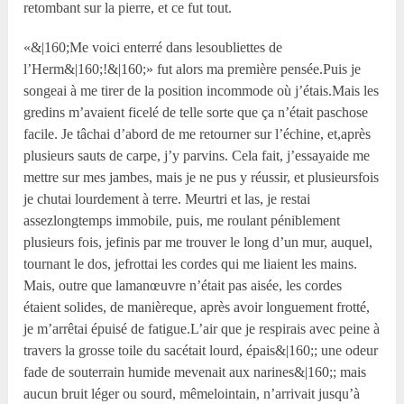
retombant sur la pierre, et ce fut tout.
«&|160;Me voici enterré dans lesoubliettes de
l’Herm&|160;!&|160;» fut alors ma première pensée.Puis je
songeai à me tirer de la position incommode où j’étais.Mais les
gredins m’avaient ficelé de telle sorte que ça n’était paschose
facile. Je tâchai d’abord de me retourner sur l’échine, et,après
plusieurs sauts de carpe, j’y parvins. Cela fait, j’essayaide me
mettre sur mes jambes, mais je ne pus y réussir, et plusieursfois
je chutai lourdement à terre. Meurtri et las, je restai
assezlongtemps immobile, puis, me roulant péniblement
plusieurs fois, jefinis par me trouver le long d’un mur, auquel,
tournant le dos, jefrottai les cordes qui me liaient les mains.
Mais, outre que lamanœuvre n’était pas aisée, les cordes
étaient solides, de manièreque, après avoir longuement frotté,
je m’arrêtai épuisé de fatigue.L’air que je respirais avec peine à
travers la grosse toile du sacétait lourd, épais&|160;; une odeur
fade de souterrain humide mevenait aux narines&|160;; mais
aucun bruit léger ou sourd, mêmelointain, n’arrivait jusqu’à