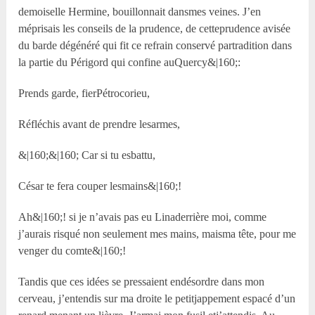
demoiselle Hermine, bouillonnait dansmes veines. J’en
méprisais les conseils de la prudence, de cetteprudence avisée
du barde dégénéré qui fit ce refrain conservé partradition dans
la partie du Périgord qui confine auQuercy&|160;:
Prends garde, fierPétrocorieu,
Réfléchis avant de prendre lesarmes,
&|160;&|160; Car si tu esbattu,
César te fera couper lesmains&|160;!
Ah&|160;! si je n’avais pas eu Linaderrière moi, comme
j’aurais risqué non seulement mes mains, maisma tête, pour me
venger du comte&|160;!
Tandis que ces idées se pressaient endésordre dans mon
cerveau, j’entendis sur ma droite le petitjappement espacé d’un