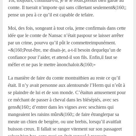
Toi, toujours, continua-t-il, je te le redis,prends bien garde au
comte. Il tuerait n’importe qui sans cillertant seulement&|160;;
pense un peu à ce qu’il est capable de tefaire.
Moi, des fois, songeant à tout cela, jeme confirmais dans cette
idée que le comte de Nansac n’était paspour se laisser arrêter
par un crime, pourvu qu’il pût le commettreimpunément.
«&|160;Peut-être, me disais-je, a-t-il besoin dequelqu’un de
confiance pour l’aider, et attend-il son fils. Enfin,il faut se
méfier et ne pas le mettre ànonchaloir.&|160;»
La manière de faire du comte montraitbien au reste ce qu’il
était. Il n’y avait personne aux alentoursde l’Herm qui n’eût à
se plaindre de lui et de son monde. C’étaitun amusement pour
ce méchant de passer à cheval dans les blésépiés, avec ses
gens&|160;; d’entrer dans les vignes avec seschiens qui
mangeaient les raisins mûrs&|160;; de faire étranglerpar sa
meute un chien de bergère, ou une brebis, lorsqu’il avaitfait
buisson creux. Il fallait se ranger vitement sur son passageet