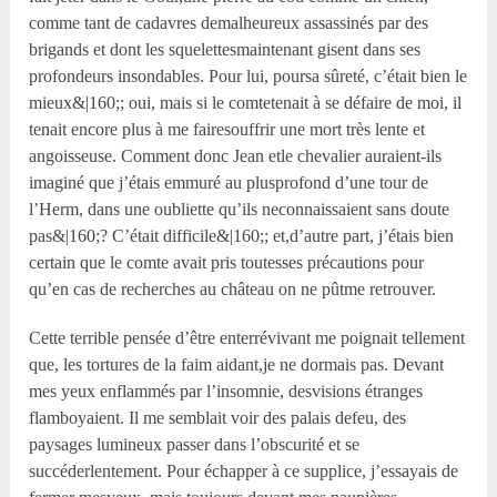
comme tant de cadavres demalheureux assassinés par des
brigands et dont les squelettesmaintenant gisent dans ses
profondeurs insondables. Pour lui, poursa sûreté, c’était bien le
mieux&|160;; oui, mais si le comtetenait à se défaire de moi, il
tenait encore plus à me fairesouffrir une mort très lente et
angoisseuse. Comment donc Jean etle chevalier auraient-ils
imaginé que j’étais emmuré au plusprofond d’une tour de
l’Herm, dans une oubliette qu’ils neconnaissaient sans doute
pas&|160;? C’était difficile&|160;; et,d’autre part, j’étais bien
certain que le comte avait pris toutesses précautions pour
qu’en cas de recherches au château on ne pûtme retrouver.
Cette terrible pensée d’être enterrévivant me poignait tellement
que, les tortures de la faim aidant,je ne dormais pas. Devant
mes yeux enflammés par l’insomnie, desvisions étranges
flamboyaient. Il me semblait voir des palais defeu, des
paysages lumineux passer dans l’obscurité et se
succéderlentement. Pour échapper à ce supplice, j’essayais de