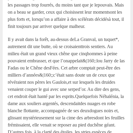
les passages trop fourrés, du moins tant que je lepouvais. Mais
on a beau se garder, ceux qui choisissent leur momentsont les
plus forts et, lorsqu’on a affaire à des scélérats décidésà tout, il
finit toujours par arriver quelque malheur.
Il y avait dans la forêt, au-dessus deLa Granval, un tuquet*,
autrement dit une butte, où se croisaienttrois sentiers. Au
milieu était un grand vieux chêne que cinqhommes à peine
pouvaient embrasser, et que l’onappelait&|160;:lou Jarry de las
Fadas ou le Chêne desFées. Cet arbre comptait peut-être des
milliers d’années&|160;;c’était sans doute un de ceux que
révéraient nos pères les Gaulois,et sur lesquels les druides
venaient couper le gui avec une serped’or. Au dire des gens,
cet endroit était hanté par les esprits.Quelquefois Néhalénia, la
dame aux souliers argentés, descendaitdes nuages en robe
blanche flottante, accompagnée de ses deuxdogues noirs et,
glissant mystérieusement sur la cime des arbresdont les feuilles
frémissaient, elle venait se reposer au pied duchêne géant.
D’autres fois, à la clarté des étoiles, les stries,espèces de