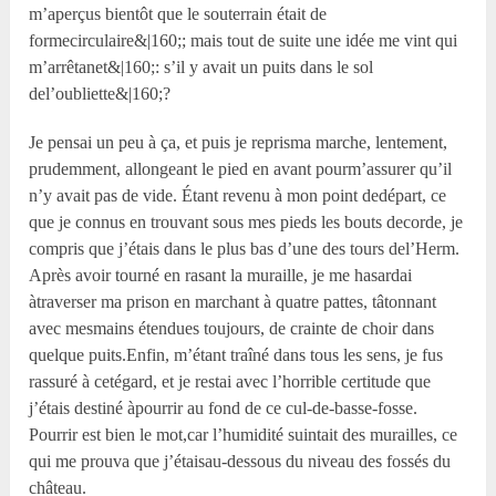
m’aperçus bientôt que le souterrain était de
formecirculaire&|160;; mais tout de suite une idée me vint qui
m’arrêtanet&|160;: s’il y avait un puits dans le sol
del’oubliette&|160;?
Je pensai un peu à ça, et puis je reprisma marche, lentement,
prudemment, allongeant le pied en avant pourm’assurer qu’il
n’y avait pas de vide. Étant revenu à mon point dedépart, ce
que je connus en trouvant sous mes pieds les bouts decorde, je
compris que j’étais dans le plus bas d’une des tours del’Herm.
Après avoir tourné en rasant la muraille, je me hasardai
àtraverser ma prison en marchant à quatre pattes, tâtonnant
avec mesmains étendues toujours, de crainte de choir dans
quelque puits.Enfin, m’étant traîné dans tous les sens, je fus
rassuré à cetégard, et je restai avec l’horrible certitude que
j’étais destiné àpourrir au fond de ce cul-de-basse-fosse.
Pourrir est bien le mot,car l’humidité suintait des murailles, ce
qui me prouva que j’étaisau-dessous du niveau des fossés du
château.