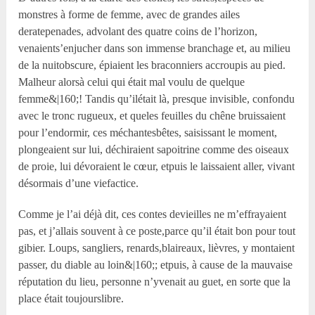
monstres à forme de femme, avec de grandes ailes
deratepenades, advolant des quatre coins de l’horizon,
venaients’enjucher dans son immense branchage et, au milieu
de la nuitobscure, épiaient les braconniers accroupis au pied.
Malheur alorsà celui qui était mal voulu de quelque
femme&|160;! Tandis qu’ilétait là, presque invisible, confondu
avec le tronc rugueux, et queles feuilles du chêne bruissaient
pour l’endormir, ces méchantesbêtes, saisissant le moment,
plongeaient sur lui, déchiraient sapoitrine comme des oiseaux
de proie, lui dévoraient le cœur, etpuis le laissaient aller, vivant
désormais d’une viefactice.
Comme je l’ai déjà dit, ces contes devieilles ne m’effrayaient
pas, et j’allais souvent à ce poste,parce qu’il était bon pour tout
gibier. Loups, sangliers, renards,blaireaux, lièvres, y montaient
passer, du diable au loin&|160;; etpuis, à cause de la mauvaise
réputation du lieu, personne n’yvenait au guet, en sorte que la
place était toujourslibre.