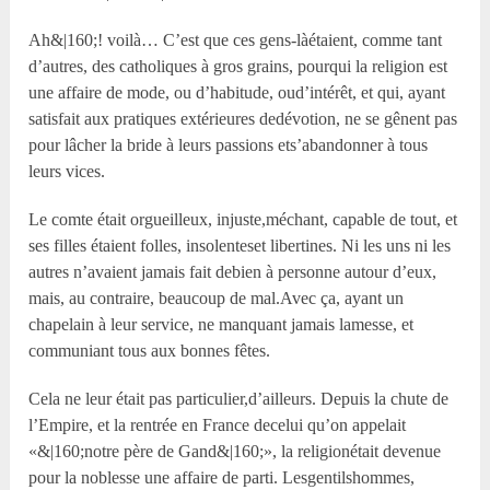
Ah&|160;! voilà… C’est que ces gens-làétaient, comme tant
d’autres, des catholiques à gros grains, pourqui la religion est
une affaire de mode, ou d’habitude, oud’intérêt, et qui, ayant
satisfait aux pratiques extérieures dedévotion, ne se gênent pas
pour lâcher la bride à leurs passions ets’abandonner à tous
leurs vices.
Le comte était orgueilleux, injuste,méchant, capable de tout, et
ses filles étaient folles, insolenteset libertines. Ni les uns ni les
autres n’avaient jamais fait debien à personne autour d’eux,
mais, au contraire, beaucoup de mal.Avec ça, ayant un
chapelain à leur service, ne manquant jamais lamesse, et
communiant tous aux bonnes fêtes.
Cela ne leur était pas particulier,d’ailleurs. Depuis la chute de
l’Empire, et la rentrée en France decelui qu’on appelait
«&|160;notre père de Gand&|160;», la religionétait devenue
pour la noblesse une affaire de parti. Lesgentilshommes,