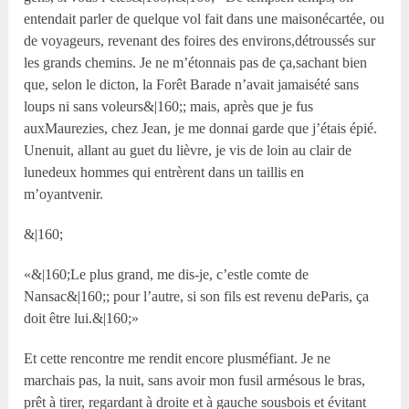
entendait parler de quelque vol fait dans une maisonécartée, ou
de voyageurs, revenant des foires des environs,détroussés sur
les grands chemins. Je ne m’étonnais pas de ça,sachant bien
que, selon le dicton, la Forêt Barade n’avait jamaisété sans
loups ni sans voleurs&|160;; mais, après que je fus
auxMaurezies, chez Jean, je me donnai garde que j’étais épié.
Unenuit, allant au guet du lièvre, je vis de loin au clair de
lunedeux hommes qui entrèrent dans un taillis en
m’oyantvenir.
&|160;
«&|160;Le plus grand, me dis-je, c’estle comte de
Nansac&|160;; pour l’autre, si son fils est revenu deParis, ça
doit être lui.&|160;»
Et cette rencontre me rendit encore plusméfiant. Je ne
marchais pas, la nuit, sans avoir mon fusil armésous le bras,
prêt à tirer, regardant à droite et à gauche sousbois et évitant