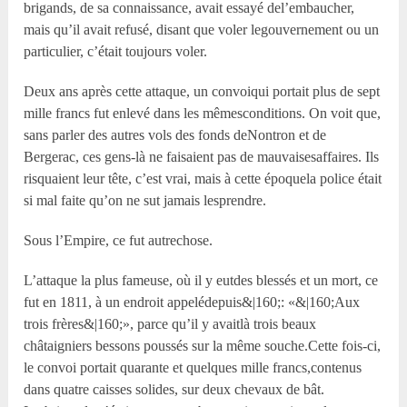
brigands, de sa connaissance, avait essayé del’embaucher,
mais qu’il avait refusé, disant que voler legouvernement ou un
particulier, c’était toujours voler.
Deux ans après cette attaque, un convoiqui portait plus de sept
mille francs fut enlevé dans les mêmesconditions. On voit que,
sans parler des autres vols des fonds deNontron et de
Bergerac, ces gens-là ne faisaient pas de mauvaisesaffaires. Ils
risquaient leur tête, c’est vrai, mais à cette époquela police était
si mal faite qu’on ne sut jamais lesprendre.
Sous l’Empire, ce fut autrechose.
L’attaque la plus fameuse, où il y eutdes blessés et un mort, ce
fut en 1811, à un endroit appelédepuis&|160;: «&|160;Aux
trois frères&|160;», parce qu’il y avaitlà trois beaux
châtaigniers bessons poussés sur la même souche.Cette fois-ci,
le convoi portait quarante et quelques mille francs,contenus
dans quatre caisses solides, sur deux chevaux de bât.