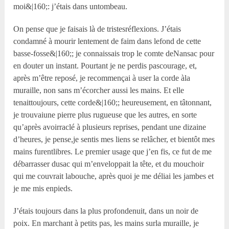
moi&|160;: j’étais dans untombeau.
On pense que je faisais là de tristesréflexions. J’étais
condamné à mourir lentement de faim dans lefond de cette
basse-fosse&|160;; je connaissais trop le comte deNansac pour
en douter un instant. Pourtant je ne perdis pascourage, et,
après m’être reposé, je recommençai à user la corde àla
muraille, non sans m’écorcher aussi les mains. Et elle
tenaittoujours, cette corde&|160;; heureusement, en tâtonnant,
je trouvaiune pierre plus rugueuse que les autres, en sorte
qu’après avoirraclé à plusieurs reprises, pendant une dizaine
d’heures, je pense,je sentis mes liens se relâcher, et bientôt mes
mains furentlibres. Le premier usage que j’en fis, ce fut de me
débarrasser dusac qui m’enveloppait la tête, et du mouchoir
qui me couvrait labouche, après quoi je me déliai les jambes et
je me mis enpieds.
J’étais toujours dans la plus profondenuit, dans un noir de
poix. En marchant à petits pas, les mains surla muraille, je