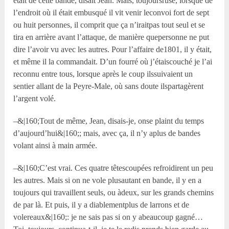
était de cette bande, disait Jean. Mais, toujoursrusé, lorsque de
l’endroit où il était embusqué il vit venir leconvoi fort de sept
ou huit personnes, il comprit que ça n’iraitpas tout seul et se
tira en arrière avant l’attaque, de manière quepersonne ne put
dire l’avoir vu avec les autres. Pour l’affaire de1801, il y était,
et même il la commandait. D’un fourré où j’étaiscouché je l’ai
reconnu entre tous, lorsque après le coup ilssuivaient un
sentier allant de la Peyre-Male, où sans doute ilspartagèrent
l’argent volé.
–&|160;Tout de même, Jean, disais-je, onse plaint du temps
d’aujourd’hui&|160;; mais, avec ça, il n’y aplus de bandes
volant ainsi à main armée.
–&|160;C’est vrai. Ces quatre têtescoupées refroidirent un peu
les autres. Mais si on ne vole plusautant en bande, il y en a
toujours qui travaillent seuls, ou àdeux, sur les grands chemins
de par là. Et puis, il y a diablementplus de larrons et de
volereaux&|160;: je ne sais pas si on y abeaucoup gagné…