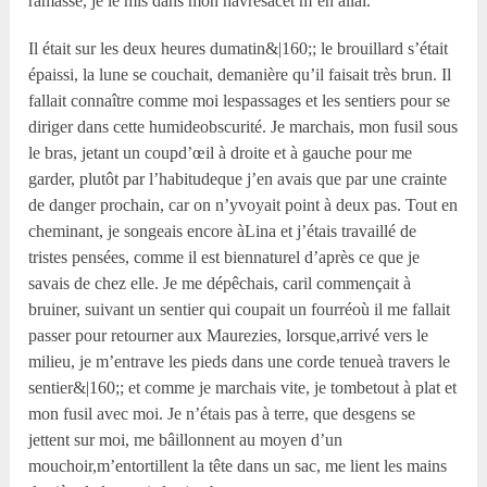
ramassé, je le mis dans mon havresacet m’en allai.
Il était sur les deux heures dumatin&|160;; le brouillard s’était
épaissi, la lune se couchait, demanière qu’il faisait très brun. Il
fallait connaître comme moi lespassages et les sentiers pour se
diriger dans cette humideobscurité. Je marchais, mon fusil sous
le bras, jetant un coupd’œil à droite et à gauche pour me
garder, plutôt par l’habitudeque j’en avais que par une crainte
de danger prochain, car on n’yvoyait point à deux pas. Tout en
cheminant, je songeais encore àLina et j’étais travaillé de
tristes pensées, comme il est biennaturel d’après ce que je
savais de chez elle. Je me dépêchais, caril commençait à
bruiner, suivant un sentier qui coupait un fourréoù il me fallait
passer pour retourner aux Maurezies, lorsque,arrivé vers le
milieu, je m’entrave les pieds dans une corde tenueà travers le
sentier&|160;; et comme je marchais vite, je tombetout à plat et
mon fusil avec moi. Je n’étais pas à terre, que desgens se
jettent sur moi, me bâillonnent au moyen d’un
mouchoir,m’entortillent la tête dans un sac, me lient les mains