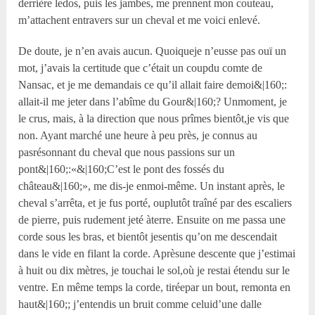
derrière ledos, puis les jambes, me prennent mon couteau,
m’attachent entravers sur un cheval et me voici enlevé.
De doute, je n’en avais aucun. Quoiqueje n’eusse pas ouï un
mot, j’avais la certitude que c’était un coupdu comte de
Nansac, et je me demandais ce qu’il allait faire demoi&|160;:
allait-il me jeter dans l’abîme du Gour&|160;? Unmoment, je
le crus, mais, à la direction que nous prîmes bientôt,je vis que
non. Ayant marché une heure à peu près, je connus au
pasrésonnant du cheval que nous passions sur un
pont&|160;:«&|160;C’est le pont des fossés du
château&|160;», me dis-je enmoi-même. Un instant après, le
cheval s’arrêta, et je fus porté, ouplutôt traîné par des escaliers
de pierre, puis rudement jeté àterre. Ensuite on me passa une
corde sous les bras, et bientôt jesentis qu’on me descendait
dans le vide en filant la corde. Aprèsune descente que j’estimai
à huit ou dix mètres, je touchai le sol,où je restai étendu sur le
ventre. En même temps la corde, tiréepar un bout, remonta en
haut&|160;; j’entendis un bruit comme celuid’une dalle