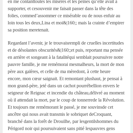
en me contanttoutes les misères et les peines qu’elle avait à
supporter, et cesouvenir me faisait passer dans la tête des
folies, commed’assommer ce misérable ou de nous enfuir au
loin tous les deux,Lina et moi&|160;; mais la crainte d’empirer
sa position meretenait.
Regardant l’avenir, je le trouvaisrempli de cruelles incertitudes
et de désolantes obscurités&|160;;et puis, reportant ma pensée
en arrière et songeant à la fatalitéqui semblait poursuivre notre
pauvre famille, je me remémorai mesmalheurs, la mort de mon
père aux galères, et celle de ma mèredont, à cette heure
encore, mon cœur saignait. Et remontant plushaut, je pensai à
mon grand-père, jeté dans un cachot pourrébellion envers le
seigneur de Reignac et incendie du château,délivré au moment
où il attendait la mort, par le coup de tonnerrede la Révolution.
Et toujours me remémorant le passé, je me souvinsde cet
ancêtre qui nous avait transmis le sobriquet deCroquant,
branché dans la forêt de Drouilhe, par lesgentilshommes du
Périgord noir qui poursuivaient sans pitié lespauvres gens