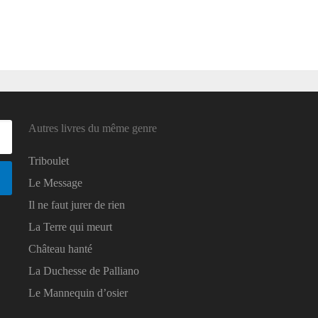
Autres livres du même genre
Triboulet
Le Message
Il ne faut jurer de rien
La Terre qui meurt
Château hanté
La Duchesse de Palliano
Le Mannequin d’osier