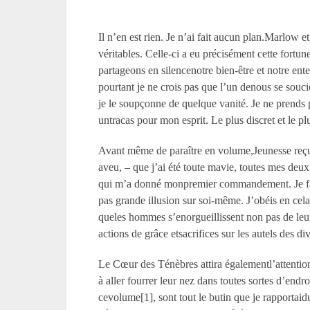
Il n’en est rien. Je n’ai fait aucun plan.Marlow 
véritables. Celle-ci a eu précisément cette fort
partageons en silencenotre bien-être et notre ente
pourtant je ne crois pas que l’un denous se soucier
je le soupçonne de quelque vanité. Je ne prends p
untracas pour mon esprit. Le plus discret et l
Avant même de paraître en volume,Jeunesse reçut u
aveu, – que j’ai été toute mavie, toutes mes deu
qui m’a donné monpremier commandement. Je fais
pas grande illusion sur soi-même. J’obéis en cela 
queles hommes s’enorgueillissent non pas de leurs
actions de grâce etsacrifices sur les autels des di
Le Cœur des Ténèbres attira égalementl’attention 
à aller fourrer leur nez dans toutes sortes d’endro
cevolume[1], sont tout le butin que je rapportaidu