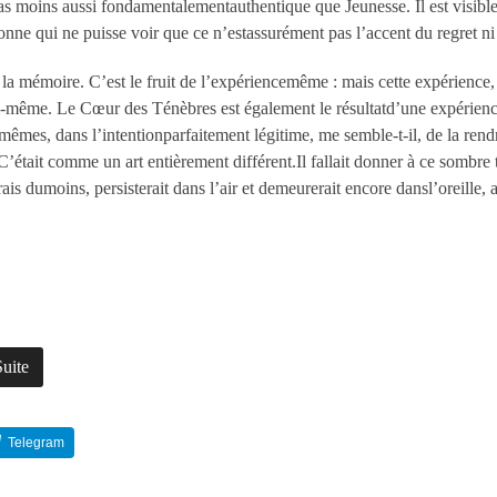
 moins aussi fondamentalementauthentique que Jeunesse. Il est visibleme
sonne qui ne puisse voir que ce n’estassurément pas l’accent du regret ni
 mémoire. C’est le fruit de l’expériencemême : mais cette expérience, da
-même. Le Cœur des Ténèbres est également le résultatd’une expérience
mêmes, dans l’intentionparfaitement légitime, me semble-t-il, de la rendre
. C’était comme un art entièrement différent.Il fallait donner à ce sombre
rais dumoins, persisterait dans l’air et demeurerait encore dansl’oreille,
Suite
Telegram
Reddit