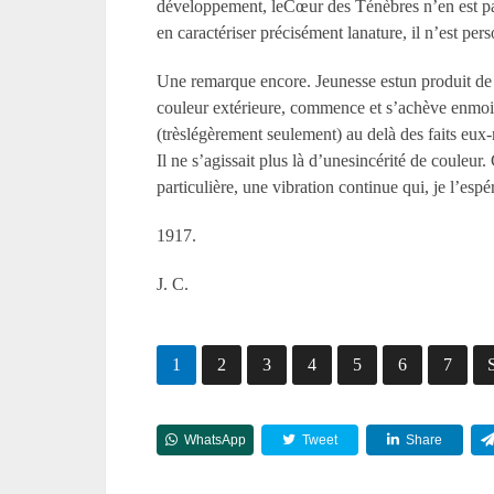
développement, leCœur des Ténèbres n’en est pas
en caractériser précisément lanature, il n’est per
Une remarque encore. Jeunesse estun produit de la
couleur extérieure, commence et s’achève enmoi
(trèslégèrement seulement) au delà des faits eux-
Il ne s’agissait plus là d’unesincérité de couleur
particulière, une vibration continue qui, je l’espé
1917.
J. C.
1
2
3
4
5
6
7
WhatsApp
Tweet
Share