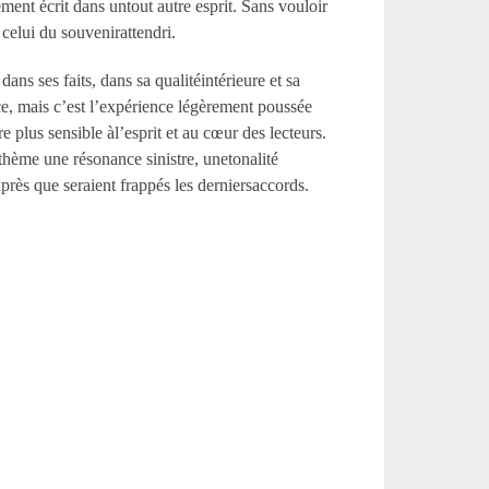
nt écrit dans untout autre esprit. Sans vouloir
 celui du souvenirattendri.
ns ses faits, dans sa qualitéintérieure et sa
, mais c’est l’expérience légèrement poussée
 plus sensible àl’esprit et au cœur des lecteurs.
 thème une résonance sinistre, unetonalité
 après que seraient frappés les derniersaccords.