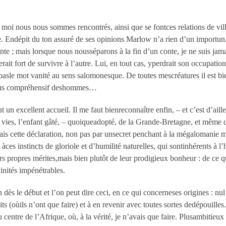
et moi nous nous sommes rencontrés, ainsi que se fontces relations de vil
une. Endépit du ton assuré de ses opinions Marlow n’a rien d’un importun
nte ; mais lorsque nous nousséparons à la fin d’un conte, je ne suis jama
ait fort de survivre à l’autre. Lui, en tout cas, yperdrait son occupation e
asle mot vanité au sens salomonesque. De toutes mescréatures il est bie
e plus compréhensif deshommes…
n excellent accueil. Il me faut bienreconnaître enfin, – et c’est d’aill
x vies, l’enfant gâté, – quoiqueadopté, de la Grande-Bretagne, et même d
 cette déclaration, non pas par unsecret penchant à la mégalomanie 
àces instincts de gloriole et d’humilité naturelles, qui sontinhérents à l’
 propres mérites,mais bien plutôt de leur prodigieux bonheur : de ce qui,
vinités impénétrables.
dès le début et l’on peut dire ceci, en ce qui concerneses origines : n
its (oùils n’ont que faire) et à en revenir avec toutes sortes dedépouilles
 centre de l’Afrique, où, à la vérité, je n’avais que faire. Plusambitieu