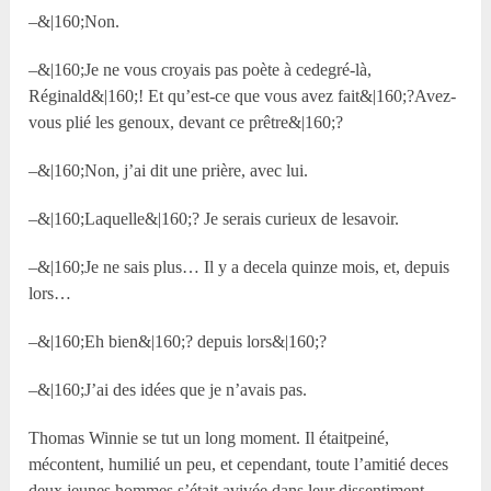
–&|160;Non.
–&|160;Je ne vous croyais pas poète à cedegré-là,
Réginald&|160;! Et qu’est-ce que vous avez fait&|160;?Avez-
vous plié les genoux, devant ce prêtre&|160;?
–&|160;Non, j’ai dit une prière, avec lui.
–&|160;Laquelle&|160;? Je serais curieux de lesavoir.
–&|160;Je ne sais plus… Il y a decela quinze mois, et, depuis
lors…
–&|160;Eh bien&|160;? depuis lors&|160;?
–&|160;J’ai des idées que je n’avais pas.
Thomas Winnie se tut un long moment. Il étaitpeiné,
mécontent, humilié un peu, et cependant, toute l’amitié deces
deux jeunes hommes s’était avivée dans leur dissentiment