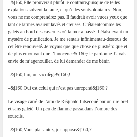
–&|160;Elle prouverait plutôt le contraire,puisque de telles
expiations suivent la faute, et qu’elles sontvolontaires. Non,
vous ne me comprendrez pas. Il faudrait avoir vuces yeux que
tant de larmes avaient lavés et creusés. C’étaientcomme les
galets au bord des cavernes où la mer a passé. J’étaisdevant un
mystère de purification. Je me sentais infinimentau-dessous de
cet être renouvelé. Je voyais quelque chose de plushéroïque et
de plus émouvant que l’innocence&|160;: le pardonné.J’avais
envie de m’agenouiller, de lui demander de me bénir.
–&|160;Lui, un sacrilège&|160;!
–&|160;Qui est celui qui n’est pas unrepenti&|160;?
Le visage carré de l’ami de Réginald futsecoué par un rire bref
et sans gaieté. Un peu de flamme passa,dans l’ombre des
sourcils.
–&|160;Vous plaisantez, je suppose&|160;?