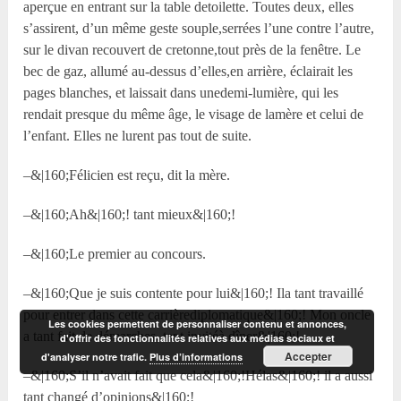
aperçue en entrant sur la table detoilette. Toutes deux, elles
s’assirent, d’un même geste souple,serrées l’une contre l’autre,
sur le divan recouvert de cretonne,tout près de la fenêtre. Le
bec de gaz, allumé au-dessus d’elles,en arrière, éclairait les
pages blanches, et laissait dans unedemi-lumière, qui les
rendait presque du même âge, le visage de lamère et celui de
l’enfant. Elles ne lurent pas tout de suite.
–&|160;Félicien est reçu, dit la mère.
–&|160;Ah&|160;! tant mieux&|160;!
–&|160;Le premier au concours.
–&|160;Que je suis contente pour lui&|160;! Ila tant travaillé
pour entrer dans cette carrièrediplomatique&|160;! Mon oncle
Les cookies permettent de personnaliser contenu et annonces,
a tant fait de démarches, tant invitéà dîner&|160;!
d'offrir des fonctionnalités relatives aux médias sociaux et
Accepter
d'analyser notre trafic.
Plus d’informations
–&|160;S’il n’avait fait que cela&|160;!Hélas&|160;! il a aussi
tant changé d’opinions&|160;!