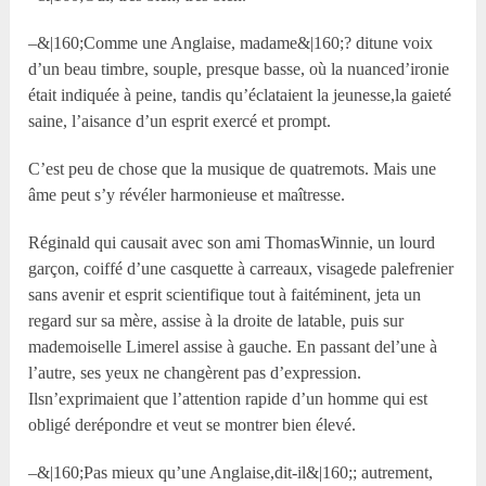
–&|160;Comme une Anglaise, madame&|160;? ditune voix
d’un beau timbre, souple, presque basse, où la nuanced’ironie
était indiquée à peine, tandis qu’éclataient la jeunesse,la gaieté
saine, l’aisance d’un esprit exercé et prompt.
C’est peu de chose que la musique de quatremots. Mais une
âme peut s’y révéler harmonieuse et maîtresse.
Réginald qui causait avec son ami ThomasWinnie, un lourd
garçon, coiffé d’une casquette à carreaux, visagede palefrenier
sans avenir et esprit scientifique tout à faitéminent, jeta un
regard sur sa mère, assise à la droite de latable, puis sur
mademoiselle Limerel assise à gauche. En passant del’une à
l’autre, ses yeux ne changèrent pas d’expression.
Ilsn’exprimaient que l’attention rapide d’un homme qui est
obligé derépondre et veut se montrer bien élevé.
–&|160;Pas mieux qu’une Anglaise,dit-il&|160;; autrement,