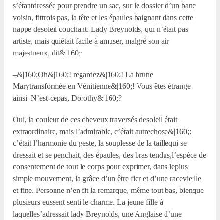
s’étantdressée pour prendre un sac, sur le dossier d’un banc
voisin, fittrois pas, la tête et les épaules baignant dans cette
nappe desoleil couchant. Lady Breynolds, qui n’était pas
artiste, mais quiétait facile à amuser, malgré son air
majestueux, dit&|160;:
–&|160;Oh&|160;! regardez&|160;! La brune
Marytransformée en Vénitienne&|160;! Vous êtes étrange
ainsi. N’est-cepas, Dorothy&|160;?
Oui, la couleur de ces cheveux traversés desoleil était
extraordinaire, mais l’admirable, c’était autrechose&|160;:
c’était l’harmonie du geste, la souplesse de la taillequi se
dressait et se penchait, des épaules, des bras tendus,l’espèce de
consentement de tout le corps pour exprimer, dans leplus
simple mouvement, la grâce d’un être fier et d’une racevieille
et fine. Personne n’en fit la remarque, même tout bas, bienque
plusieurs eussent senti le charme. La jeune fille à
laquelles’adressait lady Breynolds, une Anglaise d’une