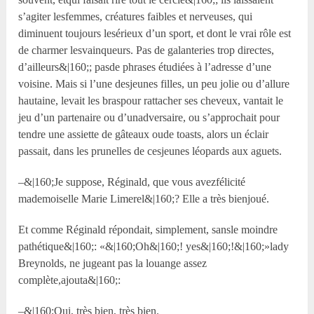
s’agiter lesfemmes, créatures faibles et nerveuses, qui
diminuent toujours lesérieux d’un sport, et dont le vrai rôle est
de charmer lesvainqueurs. Pas de galanteries trop directes,
d’ailleurs&|160;; pasde phrases étudiées à l’adresse d’une
voisine. Mais si l’une desjeunes filles, un peu jolie ou d’allure
hautaine, levait les braspour rattacher ses cheveux, vantait le
jeu d’un partenaire ou d’unadversaire, ou s’approchait pour
tendre une assiette de gâteaux oude toasts, alors un éclair
passait, dans les prunelles de cesjeunes léopards aux aguets.
–&|160;Je suppose, Réginald, que vous avezfélicité
mademoiselle Marie Limerel&|160;? Elle a très bienjoué.
Et comme Réginald répondait, simplement, sansle moindre
pathétique&|160;: «&|160;Oh&|160;! yes&|160;!&|160;»lady
Breynolds, ne jugeant pas la louange assez
complète,ajouta&|160;:
–&|160;Oui, très bien, très bien.