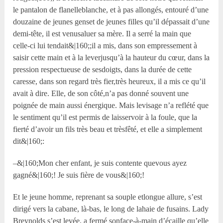
le pantalon de flanelleblanche, et à pas allongés, entouré d’une
douzaine de jeunes genset de jeunes filles qu’il dépassait d’une
demi-tête, il est venusaluer sa mère. Il a serré la main que
celle-ci lui tendait&|160;;il a mis, dans son empressement à
saisir cette main et à la leverjusqu’à la hauteur du cœur, dans la
pression respectueuse de sesdoigts, dans la durée de cette
caresse, dans son regard très fier,très heureux, il a mis ce qu’il
avait à dire. Elle, de son côté,n’a pas donné souvent une
poignée de main aussi énergique. Mais levisage n’a reflété que
le sentiment qu’il est permis de laisservoir à la foule, que la
fierté d’avoir un fils très beau et trèsfêté, et elle a simplement
dit&|160;:
–&|160;Mon cher enfant, je suis contente quevous ayez
gagné&|160;! Je suis fière de vous&|160;!
Et le jeune homme, reprenant sa souple etlongue allure, s’est
dirigé vers la cabane, là-bas, le long de lahaie de fusains. Lady
Breynolds s’est levée, a fermé sonface-à-main d’écaille qu’elle