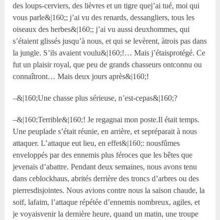
des loups-cerviers, des lièvres et un tigre quej’ai tué, moi qui
vous parle&|160;; j’ai vu des renards, dessangliers, tous les
oiseaux des herbes&|160;; j’ai vu aussi deuxhommes, qui
s’étaient glissés jusqu’à nous, et qui se levèrent, àtrois pas dans
la jungle. S’ils avaient voulu&|160;!… Mais j’étaisprotégé. Ce
fut un plaisir royal, que peu de grands chasseurs ontconnu ou
connaîtront… Mais deux jours après&|160;!
–&|160;Une chasse plus sérieuse, n’est-cepas&|160;?
–&|160;Terrible&|160;! Je regagnai mon poste.Il était temps.
Une peuplade s’était réunie, en arrière, et sepréparait à nous
attaquer. L’attaque eut lieu, en effet&|160;: nousfûmes
enveloppés par des ennemis plus féroces que les bêtes que
jevenais d’abattre. Pendant deux semaines, nous avons tenu
dans ceblockhaus, abrités derrière des troncs d’arbres ou des
pierresdisjointes. Nous avions contre nous la saison chaude, la
soif, lafaim, l’attaque répétée d’ennemis nombreux, agiles, et
je voyaisvenir la dernière heure, quand un matin, une troupe