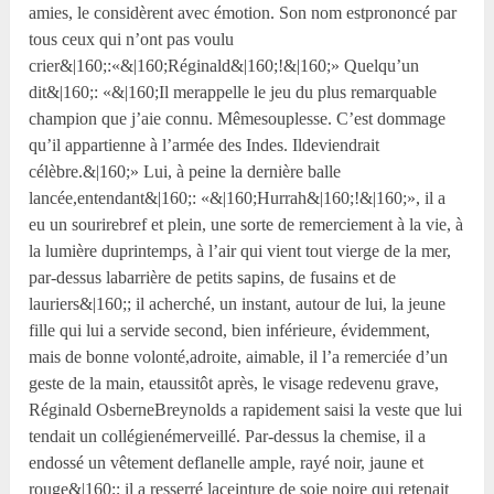
amies, le considèrent avec émotion. Son nom estprononcé par
tous ceux qui n’ont pas voulu
crier&|160;:«&|160;Réginald&|160;!&|160;» Quelqu’un
dit&|160;: «&|160;Il merappelle le jeu du plus remarquable
champion que j’aie connu. Mêmesouplesse. C’est dommage
qu’il appartienne à l’armée des Indes. Ildeviendrait
célèbre.&|160;» Lui, à peine la dernière balle
lancée,entendant&|160;: «&|160;Hurrah&|160;!&|160;», il a
eu un sourirebref et plein, une sorte de remerciement à la vie, à
la lumière duprintemps, à l’air qui vient tout vierge de la mer,
par-dessus labarrière de petits sapins, de fusains et de
lauriers&|160;; il acherché, un instant, autour de lui, la jeune
fille qui lui a servide second, bien inférieure, évidemment,
mais de bonne volonté,adroite, aimable, il l’a remerciée d’un
geste de la main, etaussitôt après, le visage redevenu grave,
Réginald OsberneBreynolds a rapidement saisi la veste que lui
tendait un collégienémerveillé. Par-dessus la chemise, il a
endossé un vêtement deflanelle ample, rayé noir, jaune et
rouge&|160;; il a resserré laceinture de soie noire qui retenait