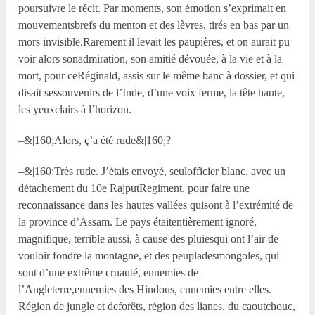
poursuivre le récit. Par moments, son émotion s’exprimait en
mouvementsbrefs du menton et des lèvres, tirés en bas par un
mors invisible.Rarement il levait les paupières, et on aurait pu
voir alors sonadmiration, son amitié dévouée, à la vie et à la
mort, pour ceRéginald, assis sur le même banc à dossier, et qui
disait sessouvenirs de l’Inde, d’une voix ferme, la tête haute,
les yeuxclairs à l’horizon.
–&|160;Alors, ç’a été rude&|160;?
–&|160;Très rude. J’étais envoyé, seulofficier blanc, avec un
détachement du 10
e
RajputRegiment, pour faire une
reconnaissance dans les hautes vallées quisont à l’extrémité de
la province d’Assam. Le pays étaitentièrement ignoré,
magnifique, terrible aussi, à cause des pluiesqui ont l’air de
vouloir fondre la montagne, et des peupladesmongoles, qui
sont d’une extrême cruauté, ennemies de
l’Angleterre,ennemies des Hindous, ennemies entre elles.
Région de jungle et deforêts, région des lianes, du caoutchouc,