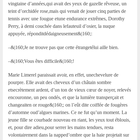
vingtaine d’années,qui avait des yeux de gazelle rêveuse, un
teint d’orchidée rose,mais qui venait de jouer cinq parties de
tennis avec une fougue etune endurance extrêmes, Dorothy
Perry, à demi couchée dans lefauteuil d’osier, la nuque
appuyée, réponditdédaigneusement&|160;:
–&|160;Je ne trouve pas que cette étrangetélui aille bien.
–&|160;Vous êtes difficile&|160;!
Marie Limerel paraissait avoir, en effet, unechevelure de
pourpre. Elle avait des cheveux d’un châtain sombre
etsecrètement ardent, d’un ton de vieux cœur de noyer, relevés
encouronne, un peu ondés, et que la lumière transperçait et
changeaiten or rouge&|160;; on l’eût dite coiffée de fougères
d’automne oud’algues marines. Ce ne fut qu’un moment. La
jeune fille se courbade nouveau en riant, les yeux tout éblouis,
et, pour dire adieu,pour serrer les mains tendues, resta
volontairement dans la napped’ombre que la haie projetait sur