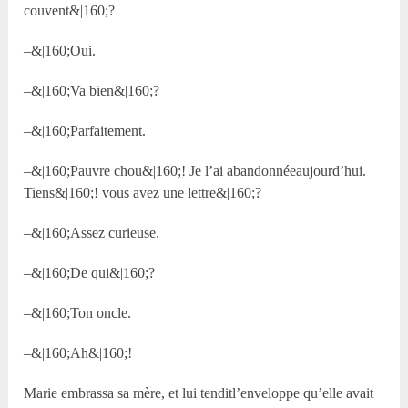
couvent&|160;?
–&|160;Oui.
–&|160;Va bien&|160;?
–&|160;Parfaitement.
–&|160;Pauvre chou&|160;! Je l’ai abandonnéeaujourd’hui.
Tiens&|160;! vous avez une lettre&|160;?
–&|160;Assez curieuse.
–&|160;De qui&|160;?
–&|160;Ton oncle.
–&|160;Ah&|160;!
Marie embrassa sa mère, et lui tenditl’enveloppe qu’elle avait