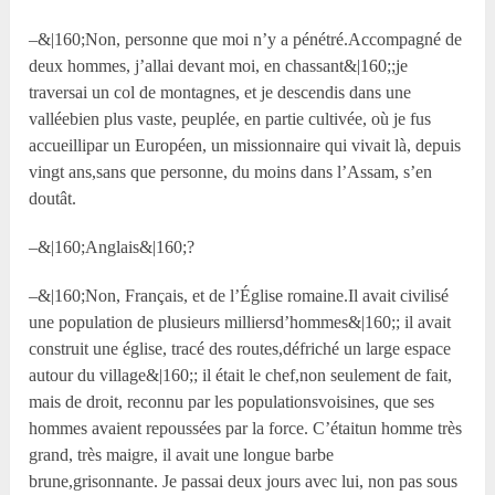
–&|160;Non, personne que moi n’y a pénétré.Accompagné de
deux hommes, j’allai devant moi, en chassant&|160;;je
traversai un col de montagnes, et je descendis dans une
valléebien plus vaste, peuplée, en partie cultivée, où je fus
accueillipar un Européen, un missionnaire qui vivait là, depuis
vingt ans,sans que personne, du moins dans l’Assam, s’en
doutât.
–&|160;Anglais&|160;?
–&|160;Non, Français, et de l’Église romaine.Il avait civilisé
une population de plusieurs milliersd’hommes&|160;; il avait
construit une église, tracé des routes,défriché un large espace
autour du village&|160;; il était le chef,non seulement de fait,
mais de droit, reconnu par les populationsvoisines, que ses
hommes avaient repoussées par la force. C’étaitun homme très
grand, très maigre, il avait une longue barbe
brune,grisonnante. Je passai deux jours avec lui, non pas sous