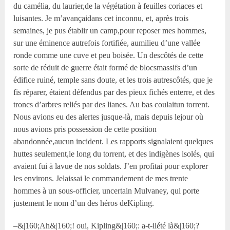
du camélia, du laurier,de la végétation à feuilles coriaces et
luisantes. Je m’avançaidans cet inconnu, et, après trois
semaines, je pus établir un camp,pour reposer mes hommes,
sur une éminence autrefois fortifiée, aumilieu d’une vallée
ronde comme une cuve et peu boisée. Un descôtés de cette
sorte de réduit de guerre était formé de blocsmassifs d’un
édifice ruiné, temple sans doute, et les trois autrescôtés, que je
fis réparer, étaient défendus par des pieux fichés enterre, et des
troncs d’arbres reliés par des lianes. Au bas coulaitun torrent.
Nous avions eu des alertes jusque-là, mais depuis lejour où
nous avions pris possession de cette position
abandonnée,aucun incident. Les rapports signalaient quelques
huttes seulement,le long du torrent, et des indigènes isolés, qui
avaient fui à lavue de nos soldats. J’en profitai pour explorer
les environs. Jelaissai le commandement de mes trente
hommes à un sous-officier, uncertain Mulvaney, qui porte
justement le nom d’un des héros deKipling.
–&|160;Ah&|160;! oui, Kipling&|160;: a-t-ilété là&|160;?