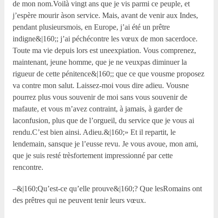
de mon nom.Voilà vingt ans que je vis parmi ce peuple, et
j’espère mourir àson service. Mais, avant de venir aux Indes,
pendant plusieursmois, en Europe, j’ai été un prêtre
indigne&|160;; j’ai péchécontre les vœux de mon sacerdoce.
Toute ma vie depuis lors est uneexpiation. Vous comprenez,
maintenant, jeune homme, que je ne veuxpas diminuer la
rigueur de cette pénitence&|160;; que ce que vousme proposez
va contre mon salut. Laissez-moi vous dire adieu. Vousne
pourrez plus vous souvenir de moi sans vous souvenir de
mafaute, et vous m’avez contraint, à jamais, à garder de
laconfusion, plus que de l’orgueil, du service que je vous ai
rendu.C’est bien ainsi. Adieu.&|160;» Et il repartit, le
lendemain, sansque je l’eusse revu. Je vous avoue, mon ami,
que je suis resté trèsfortement impressionné par cette
rencontre.
–&|160;Qu’est-ce qu’elle prouve&|160;? Que lesRomains ont
des prêtres qui ne peuvent tenir leurs vœux.