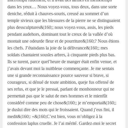
dans les yeux… Nous voyez-vous, tous deux, dans une sorte
deniche, réduit à chauves-souris, creusé au sommet d’un
temple sivieux que les blessures de la pierre ne se distinguaient
plus dessculptures&|160;; nous voyez-vous, assis, les pieds
pendant audehors, dominant tout le creux de la vallée d’où
montait une odeurde fleur et de pourriture&|160;? Nous étions
les chefs. J’étaisdans la joie de la délivrance&|160;; mes
soldats chantaient sousles arbres, à cinquante pieds plus bas.
Ils se turent, parce quel’heure de manger était enfin venue, et
j’avais devant moi la nuitbleue commençante. Je me sentais
une si grande reconnaissance pource sauveur si brave, si
courageux, si dénué de toute ambition, queje fus offensé de
ses refus, et que je le pressai, parlant de monhonneur qui ne
permettait pas que le salut de mes hommes et le mienfût
considéré comme peu de chose&|160;; je m’emportai&|160;;
je duslui dire des mots qui le froissaient. Quand j’eus fini, il
medit&|160;: «&|160;C’est bien, vous m’obligez à la
confession laplus cruelle. Je l’ai mérité. Gardez-moi le secret