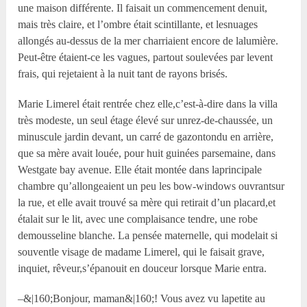
une maison différente. Il faisait un commencement denuit,
mais très claire, et l’ombre était scintillante, et lesnuages
allongés au-dessus de la mer charriaient encore de lalumière.
Peut-être étaient-ce les vagues, partout soulevées par levent
frais, qui rejetaient à la nuit tant de rayons brisés.
Marie Limerel était rentrée chez elle,c’est-à-dire dans la villa
très modeste, un seul étage élevé sur unrez-de-chaussée, un
minuscule jardin devant, un carré de gazontondu en arrière,
que sa mère avait louée, pour huit guinées parsemaine, dans
Westgate bay avenue. Elle était montée dans laprincipale
chambre qu’allongeaient un peu les bow-windows ouvrantsur
la rue, et elle avait trouvé sa mère qui retirait d’un placard,et
étalait sur le lit, avec une complaisance tendre, une robe
demousseline blanche. La pensée maternelle, qui modelait si
souventle visage de madame Limerel, qui le faisait grave,
inquiet, rêveur,s’épanouit en douceur lorsque Marie entra.
–&|160;Bonjour, maman&|160;! Vous avez vu lapetite au