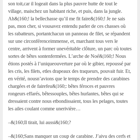
son toit,car il logeait dans la plus pauvre hutte de tout le
village, maischez un habitant riche, et puis, dans la jungle.
Ah&|160;! la bellechasse qu’il me fit faire&|160;! Je ne sais
pas, mon cher, si vousavez entendu parler de ces chasses où
les rabatteurs, portantchacun un panneau de filet, se répandent
sur une circonférenceimmense, et, marchant tous vers le
centre, arrivent à former unevéritable clôture, un parc où toutes
sortes de bêtes sontenfermées. L’arche de Noé&|160;! Nous
étions postés à l’uniqueouverture par où le gibier, repoussé par
les cris, les filets, etles drapeaux des traqueurs, pouvait fuir. Et,
en vérité, nousn’avions que le temps de prendre des carabines
chargées et de fairefeu&|160;: bêtes féroces et pauvres
rongeurs effarés, bêtessouples, bêtes hurlantes, bêtes qui se
dressaient contre nous etbondissaient, tous les pelages, toutes
les ailes coulant comme unerivière…
–&|160;Il tirait, lui aussi&|160;?
–&|160;Sans manquer un coup de carabine. J’aivu des cerfs et