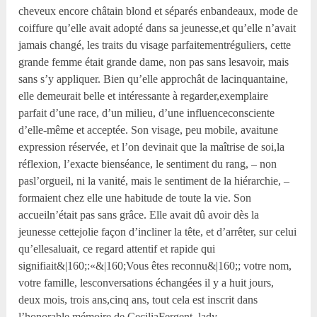
cheveux encore châtain blond et séparés enbandeaux, mode de
coiffure qu’elle avait adopté dans sa jeunesse,et qu’elle n’avait
jamais changé, les traits du visage parfaitementréguliers, cette
grande femme était grande dame, non pas sans lesavoir, mais
sans s’y appliquer. Bien qu’elle approchât de lacinquantaine,
elle demeurait belle et intéressante à regarder,exemplaire
parfait d’une race, d’un milieu, d’une influenceconsciente
d’elle-même et acceptée. Son visage, peu mobile, avaitune
expression réservée, et l’on devinait que la maîtrise de soi,la
réflexion, l’exacte bienséance, le sentiment du rang, – non
pasl’orgueil, ni la vanité, mais le sentiment de la hiérarchie, –
formaient chez elle une habitude de toute la vie. Son
accueiln’était pas sans grâce. Elle avait dû avoir dès la
jeunesse cettejolie façon d’incliner la tête, et d’arrêter, sur celui
qu’ellesaluait, ce regard attentif et rapide qui
signifiait&|160;:«&|160;Vous êtes reconnu&|160;; votre nom,
votre famille, lesconversations échangées il y a huit jours,
deux mois, trois ans,cinq ans, tout cela est inscrit dans
l’honorable mémoire de CeciliaFergent, lady