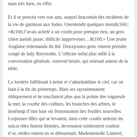
mais très bien, en effet.
Et il se pencha vers son ami, auquel ilracontait des incidents de
la vie de garnison aux Indes. Onentendit quelques mots&|160;:
«&|160;J’avais acheté à un coolie,pour presque rien, un gros
chien pariah jaune, difficile àapprivoiser…&|160;» Une jeune
Anglaise redemanda du thé. Deuxjeunes gens vinrent prendre
congé de lady Breynolds. L’officier nefut plus mêlé à la
conversation générale, souvent brisée, qui setenait autour de la
table.
La lumière faiblissait à peine et s’attardaitdans le ciel, car on
était à la fin du printemps. Mais ses rayonstenaient
obliquement et ne touchaient plus que la pointe des vaguesde
la mer, la courbe des collines, les branches des arbres, le
dosélargi d’une haie où frissonnaient des feuilles nouvelles.
Lesjeunes filles qui se levaient, dans cette coulée ardente du
soir,si elles étaient blondes, devenaient subitement couleur
d’or, etelles riaient en se détournant. Mademoiselle Limerel,