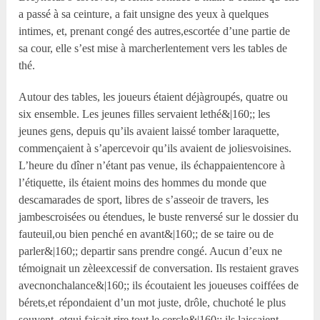
a passé à sa ceinture, a fait unsigne des yeux à quelques
intimes, et, prenant congé des autres,escortée d’une partie de
sa cour, elle s’est mise à marcherlentement vers les tables de
thé.
Autour des tables, les joueurs étaient déjàgroupés, quatre ou
six ensemble. Les jeunes filles servaient lethé&|160;; les
jeunes gens, depuis qu’ils avaient laissé tomber laraquette,
commençaient à s’apercevoir qu’ils avaient de joliesvoisines.
L’heure du dîner n’étant pas venue, ils échappaientencore à
l’étiquette, ils étaient moins des hommes du monde que
descamarades de sport, libres de s’asseoir de travers, les
jambescroisées ou étendues, le buste renversé sur le dossier du
fauteuil,ou bien penché en avant&|160;; de se taire ou de
parler&|160;; departir sans prendre congé. Aucun d’eux ne
témoignait un zèleexcessif de conversation. Ils restaient graves
avecnonchalance&|160;; ils écoutaient les joueuses coiffées de
bérets,et répondaient d’un mot juste, drôle, chuchoté le plus
souvent, etqui faisait rire tout le cercle&|160;; ils laissaient