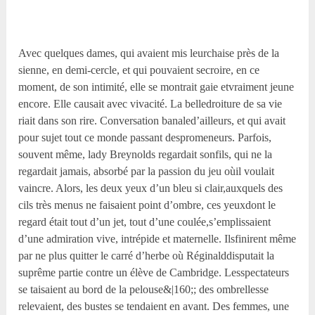
Avec quelques dames, qui avaient mis leurchaise près de la
sienne, en demi-cercle, et qui pouvaient secroire, en ce
moment, de son intimité, elle se montrait gaie etvraiment jeune
encore. Elle causait avec vivacité. La belledroiture de sa vie
riait dans son rire. Conversation banaled’ailleurs, et qui avait
pour sujet tout ce monde passant despromeneurs. Parfois,
souvent même, lady Breynolds regardait sonfils, qui ne la
regardait jamais, absorbé par la passion du jeu oùil voulait
vaincre. Alors, les deux yeux d’un bleu si clair,auxquels des
cils très menus ne faisaient point d’ombre, ces yeuxdont le
regard était tout d’un jet, tout d’une coulée,s’emplissaient
d’une admiration vive, intrépide et maternelle. Ilsfinirent même
par ne plus quitter le carré d’herbe où Réginalddisputait la
suprême partie contre un élève de Cambridge. Lesspectateurs
se taisaient au bord de la pelouse&|160;; des ombrellesse
relevaient, des bustes se tendaient en avant. Des femmes, une