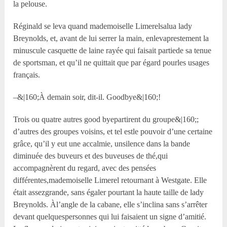
la pelouse.
Réginald se leva quand mademoiselle Limerelsalua lady
Breynolds, et, avant de lui serrer la main, enlevaprestement la
minuscule casquette de laine rayée qui faisait partiede sa tenue
de sportsman, et qu’il ne quittait que par égard pourles usages
français.
–&|160;À demain soir, dit-il. Goodbye&|160;!
Trois ou quatre autres good byepartirent du groupe&|160;;
d’autres des groupes voisins, et tel estle pouvoir d’une certaine
grâce, qu’il y eut une accalmie, unsilence dans la bande
diminuée des buveurs et des buveuses de thé,qui
accompagnèrent du regard, avec des pensées
différentes,mademoiselle Limerel retournant à Westgate. Elle
était assezgrande, sans égaler pourtant la haute taille de lady
Breynolds. Àl’angle de la cabane, elle s’inclina sans s’arrêter
devant quelquespersonnes qui lui faisaient un signe d’amitié.