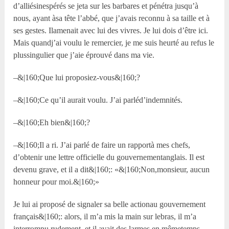
d’alliésinespérés se jeta sur les barbares et pénétra jusqu’à
nous, ayant àsa tête l’abbé, que j’avais reconnu à sa taille et à
ses gestes. Ilamenait avec lui des vivres. Je lui dois d’être ici.
Mais quandj’ai voulu le remercier, je me suis heurté au refus le
plussingulier que j’aie éprouvé dans ma vie.
–&|160;Que lui proposiez-vous&|160;?
–&|160;Ce qu’il aurait voulu. J’ai parléd’indemnités.
–&|160;Eh bien&|160;?
–&|160;Il a ri. J’ai parlé de faire un rapportà mes chefs,
d’obtenir une lettre officielle du gouvernementanglais. Il est
devenu grave, et il a dit&|160;: «&|160;Non,monsieur, aucun
honneur pour moi.&|160;»
Je lui ai proposé de signaler sa belle actionau gouvernement
français&|160;: alors, il m’a mis la main sur lebras, il m’a
interrompu rudement, et il avait des larmes en mêmetemps