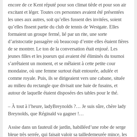
encore de ce Kent réputé pour son climat tiède et pour son air
excitant et léger. Toutes ces personnes avaient été présentées
les unes aux autres, soit qu’elles fussent des invitées, soient
qu’elles fissent partie du club de tennis de Westgate. Elles
formaient un groupe fermé, lié par un rite, une sorte
d’aristocratie passagère où beaucoup d’entre elles étaient fières
de se montrer. Le ton de la conversation était enjoué. Les
jeunes filles et les joueurs qui avaient été éliminés du tournoi
s’arrêtaient un moment, et se mêlaient à cette petite cour
mondaine, où une femme surtout était entourée, adulée et
comme royale. Puis, ils se dirigeaient vers une cabane, située
au milieu du rectangle que divisait une haie de fusains, et
autour de laquelle étaient disposées des tables pour le thé.
– À tout à l’heure, ladyBreynolds ?… Je suis sûre, chère lady
Breynolds, que Réginald va gagner !…
Assise dans un fauteuil de jardin, habilléed’une robe de serge
bleue très serrée, qui faisait valoir sa tailledemeurée mince, les