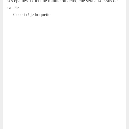
ses épaules. D’ici une minute ou deux, elle sera au-dessus de
sa tête.
— Cecelia ! je hoquette.