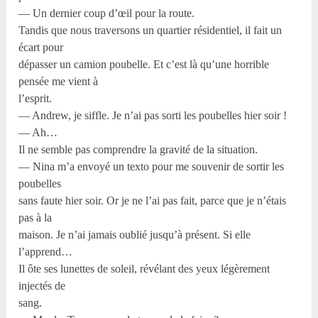
— Un dernier coup d’œil pour la route.
Tandis que nous traversons un quartier résidentiel, il fait un
écart pour
dépasser un camion poubelle. Et c’est là qu’une horrible
pensée me vient à
l’esprit.
— Andrew, je siffle. Je n’ai pas sorti les poubelles hier soir !
— Ah…
Il ne semble pas comprendre la gravité de la situation.
— Nina m’a envoyé un texto pour me souvenir de sortir les
poubelles
sans faute hier soir. Or je ne l’ai pas fait, parce que je n’étais
pas à la
maison. Je n’ai jamais oublié jusqu’à présent. Si elle
l’apprend…
Il ôte ses lunettes de soleil, révélant des yeux légèrement
injectés de
sang.