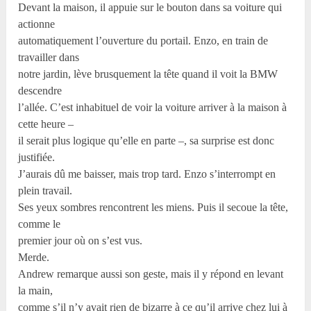
Devant la maison, il appuie sur le bouton dans sa voiture qui
actionne
automatiquement l’ouverture du portail. Enzo, en train de
travailler dans
notre jardin, lève brusquement la tête quand il voit la BMW
descendre
l’allée. C’est inhabituel de voir la voiture arriver à la maison à
cette heure –
il serait plus logique qu’elle en parte –, sa surprise est donc
justifiée.
J’aurais dû me baisser, mais trop tard. Enzo s’interrompt en
plein travail.
Ses yeux sombres rencontrent les miens. Puis il secoue la tête,
comme le
premier jour où on s’est vus.
Merde.
Andrew remarque aussi son geste, mais il y répond en levant
la main,
comme s’il n’y avait rien de bizarre à ce qu’il arrive chez lui à