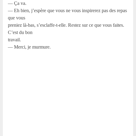
— Ça va.
— Eh bien, j’espère que vous ne vous inspirerez pas des repas
que vous
preniez là-bas, s’esclaffe-t-elle. Restez sur ce que vous faites.
C’est du bon
travail.
— Merci, je murmure.