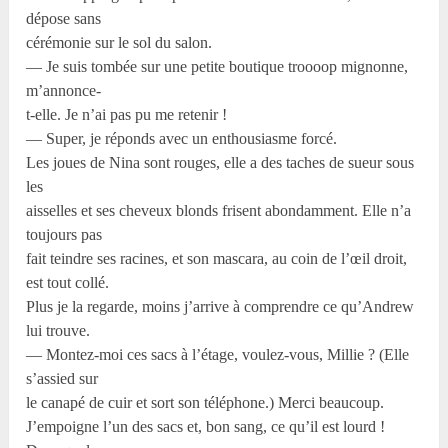
dépose sans
cérémonie sur le sol du salon.
— Je suis tombée sur une petite boutique troooop mignonne,
m’annonce-
t-elle. Je n’ai pas pu me retenir !
— Super, je réponds avec un enthousiasme forcé.
Les joues de Nina sont rouges, elle a des taches de sueur sous
les
aisselles et ses cheveux blonds frisent abondamment. Elle n’a
toujours pas
fait teindre ses racines, et son mascara, au coin de l’œil droit,
est tout collé.
Plus je la regarde, moins j’arrive à comprendre ce qu’Andrew
lui trouve.
— Montez-moi ces sacs à l’étage, voulez-vous, Millie ? (Elle
s’assied sur
le canapé de cuir et sort son téléphone.) Merci beaucoup.
J’empoigne l’un des sacs et, bon sang, ce qu’il est lourd !