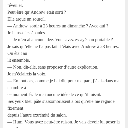
réveiller.
Peut-être qu’Andrew était sorti ?
Elle arque un sourcil.
— Andrew, sortir à 23 heures un dimanche ? Avec qui ?
Je hausse les épaules.
— Je n’en ai aucune idée. Vous avez essayé son portable ?
Je sais qu’elle ne l’a pas fait. J’étais avec Andrew à 23 heures.
On était au
lit ensemble.
— Non, dit-elle, sans proposer d’autre explication.
Je m’éclaircis la voix.
— En tout cas, comme je l’ai dit, pour ma part, j’étais dans ma
chambre à
ce moment-là. Je n’ai aucune idée de ce qu’il faisait.
Ses yeux bleu pâle s’assombrissent alors qu’elle me regarde
fixement
depuis l’autre extrémité du salon.
— Hum. Vous avez peut-être raison. Je vais devoir lui poser la