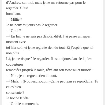
d’Andrew sur moi, mais je ne me retourne pas pour le
regarder. C’est
humiliant.
— Millie ?
Je ne peux toujours pas le regarder.
— Quoi ?
— En fait, je ne suis pas désolé, dit-il. J’ai passé un super
moment avec
toi hier soir, et je ne regrette rien du tout. Et j’espère que toi
non plus.
Là, je me risque à le regarder. Il est toujours dans le lit, les
couvertures
remontées jusqu’à la taille, révélant son torse nu et musclé.
— Non, je ne regrette rien du tout.
— Mais… (Nouveau soupir.) Ça ne peut pas se reproduire. Tu
en es bien
consciente ?
Je hoche la tête.
— Oui, je comprends.