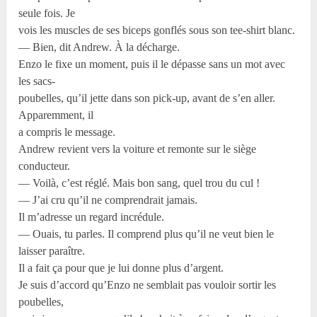
seule fois. Je
vois les muscles de ses biceps gonflés sous son tee-shirt blanc.
— Bien, dit Andrew. À la décharge.
Enzo le fixe un moment, puis il le dépasse sans un mot avec
les sacs-
poubelles, qu’il jette dans son pick-up, avant de s’en aller.
Apparemment, il
a compris le message.
Andrew revient vers la voiture et remonte sur le siège
conducteur.
— Voilà, c’est réglé. Mais bon sang, quel trou du cul !
— J’ai cru qu’il ne comprendrait jamais.
Il m’adresse un regard incrédule.
— Ouais, tu parles. Il comprend plus qu’il ne veut bien le
laisser paraître.
Il a fait ça pour que je lui donne plus d’argent.
Je suis d’accord qu’Enzo ne semblait pas vouloir sortir les
poubelles,