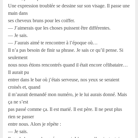
Une expression troublée se dessine sur son visage. Il passe une
main dans
ses cheveux bruns pour les coiffer.
— J’aimerais que les choses puissent être différentes.
— Je sais.
— J’aurais aimé te rencontrer à l’époque où…
Il n’a pas besoin de finir sa phrase. Je sais ce qu’il pense. Si
seulement
nous nous étions rencontrés quand il était encore célibataire…
Il aurait pu
entrer dans le bar où j’étais serveuse, nos yeux se seraient
croisés et, quand
il m’aurait demandé mon numéro, je le lui aurais donné. Mais
ça ne s’est
pas passé comme ça. Il est marié. Il est père. Il ne peut plus
rien se passer
entre nous. Alors je répète :
— Je sais.