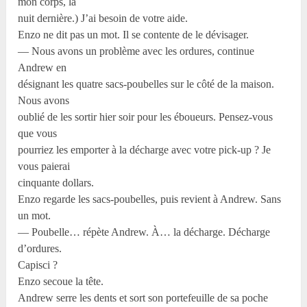
mon corps, la
nuit dernière.) J’ai besoin de votre aide.
Enzo ne dit pas un mot. Il se contente de le dévisager.
— Nous avons un problème avec les ordures, continue
Andrew en
désignant les quatre sacs-poubelles sur le côté de la maison.
Nous avons
oublié de les sortir hier soir pour les éboueurs. Pensez-vous
que vous
pourriez les emporter à la décharge avec votre pick-up ? Je
vous paierai
cinquante dollars.
Enzo regarde les sacs-poubelles, puis revient à Andrew. Sans
un mot.
— Poubelle… répète Andrew. À… la décharge. Décharge
d’ordures.
Capisci ?
Enzo secoue la tête.
Andrew serre les dents et sort son portefeuille de sa poche