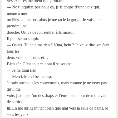
Ses excuses me tirent une grimace.
— Ne t’inquiète pas pour ça, je le coupe d’une voix qui,
même à mes
oreilles, sonne sec, alors je me racle la gorge. Je vais aller
prendre une
douche. On va devoir rentrer à la maison.
Il pousse un soupir.
— Ouais. Tu ne diras rien à Nina, hein ? Je veux dire, on était
tous les
deux vraiment soûls et…
Bien sûr. C’est tout ce dont il se soucie.
— Je ne dirai rien.
— Merci. Merci beaucoup.
Je suis nue sous les couvertures, mais comme je ne veux pas
qu’il me
voie, j’attrape l’un des draps et l’enroule autour de moi avant
de sortir du
lit. En me dirigeant tant bien que mal vers la salle de bains, je
sens les yeux