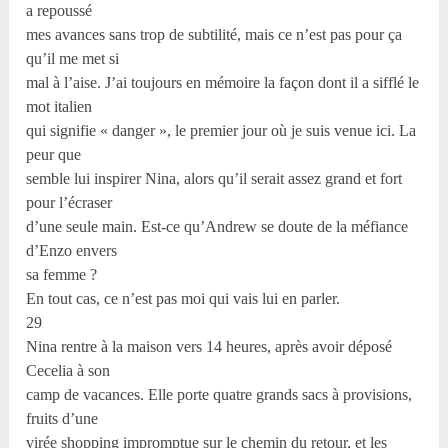
a repoussé
mes avances sans trop de subtilité, mais ce n’est pas pour ça
qu’il me met si
mal à l’aise. J’ai toujours en mémoire la façon dont il a sifflé le
mot italien
qui signifie « danger », le premier jour où je suis venue ici. La
peur que
semble lui inspirer Nina, alors qu’il serait assez grand et fort
pour l’écraser
d’une seule main. Est-ce qu’Andrew se doute de la méfiance
d’Enzo envers
sa femme ?
En tout cas, ce n’est pas moi qui vais lui en parler.
29
Nina rentre à la maison vers 14 heures, après avoir déposé
Cecelia à son
camp de vacances. Elle porte quatre grands sacs à provisions,
fruits d’une
virée shopping impromptue sur le chemin du retour, et les