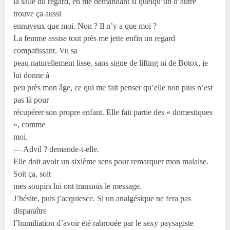
la salle du regard, en me demandant si quelqu’un d’autre
trouve ça aussi
ennuyeux que moi. Non ? Il n’y a que moi ?
La femme assise tout près me jette enfin un regard
compatissant. Vu sa
peau naturellement lisse, sans signe de lifting ni de Botox, je
lui donne à
peu près mon âge, ce qui me fait penser qu’elle non plus n’est
pas là pour
récupérer son propre enfant. Elle fait partie des « domestiques
», comme
moi.
— Advil ? demande-t-elle.
Elle doit avoir un sixième sens pour remarquer mon malaise.
Soit ça, soit
mes soupirs lui ont transmis le message.
J’hésite, puis j’acquiesce. Si un analgésique ne fera pas
disparaître
l’humiliation d’avoir été rabrouée par le sexy paysagiste