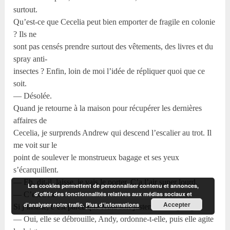
surtout.
Qu’est-ce que Cecelia peut bien emporter de fragile en colonie
? Ils ne
sont pas censés prendre surtout des vêtements, des livres et du
spray anti-
insectes ? Enfin, loin de moi l’idée de répliquer quoi que ce
soit.
— Désolée.
Quand je retourne à la maison pour récupérer les dernières
affaires de
Cecelia, je surprends Andrew qui descend l’escalier au trot. Il
me voit sur le
point de soulever le monstrueux bagage et ses yeux
s’écarquillent.
— Eh, dit-il, laisse, je vais le porter. Ç’a l’air super lourd.
Les cookies permettent de personnaliser contenu et annonces,
d'offrir des fonctionnalités relatives aux médias sociaux et
— C’est bon.
Accepter
d'analyser notre trafic.
Plus d’informations
Si j’insiste, c’est parce que Nina sort justement du garage.
— Oui, elle se débrouille, Andy, ordonne-t-elle, puis elle agite