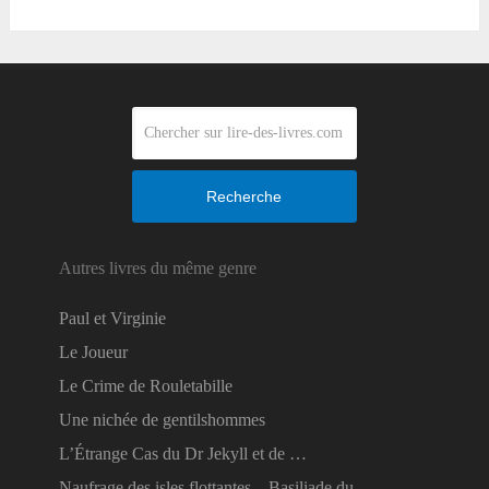
Recherche
Autres livres du même genre
Paul et Virginie
Le Joueur
Le Crime de Rouletabille
Une nichée de gentilshommes
L’Étrange Cas du Dr Jekyll et de …
Naufrage des isles flottantes – Basiliade du …