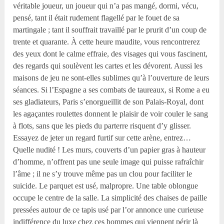
véritable joueur, un joueur qui n’a pas mangé, dormi, vécu,
pensé, tant il était rudement flagellé par le fouet de sa
martingale ; tant il souffrait travaillé par le prurit d’un coup de
trente et quarante. À cette heure maudite, vous rencontrerez
des yeux dont le calme effraie, des visages qui vous fascinent,
des regards qui soulèvent les cartes et les dévorent. Aussi les
maisons de jeu ne sont-elles sublimes qu’à l’ouverture de leurs
séances. Si l’Espagne a ses combats de taureaux, si Rome a eu
ses gladiateurs, Paris s’enorgueillit de son Palais-Royal, dont
les agaçantes roulettes donnent le plaisir de voir couler le sang
à flots, sans que les pieds du parterre risquent d’y glisser.
Essayez de jeter un regard furtif sur cette arène, entrez…
Quelle nudité ! Les murs, couverts d’un papier gras à hauteur
d’homme, n’offrent pas une seule image qui puisse rafraîchir
l’âme ; il ne s’y trouve même pas un clou pour faciliter le
suicide. Le parquet est usé, malpropre. Une table oblongue
occupe le centre de la salle. La simplicité des chaises de paille
pressées autour de ce tapis usé par l’or annonce une curieuse
indifférence du luxe chez ces hommes qui viennent périr là