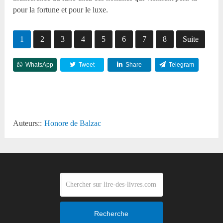
pour la fortune et pour le luxe.
1
2
3
4
5
6
7
8
Suite
WhatsApp
Tweet
Share
Telegram
Reddit
Auteurs::
Honore de Balzac
Recherche