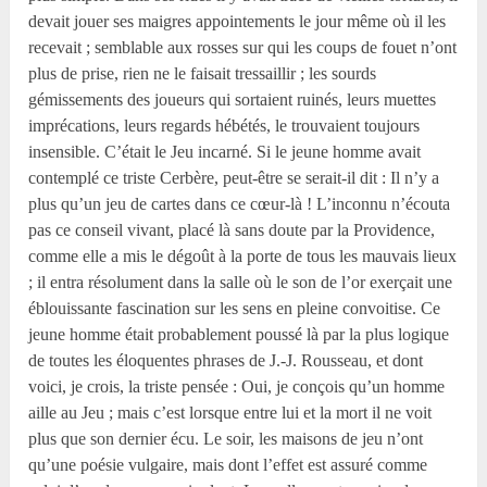
devait jouer ses maigres appointements le jour même où il les
recevait ; semblable aux rosses sur qui les coups de fouet n’ont
plus de prise, rien ne le faisait tressaillir ; les sourds
gémissements des joueurs qui sortaient ruinés, leurs muettes
imprécations, leurs regards hébétés, le trouvaient toujours
insensible. C’était le Jeu incarné. Si le jeune homme avait
contemplé ce triste Cerbère, peut-être se serait-il dit : Il n’y a
plus qu’un jeu de cartes dans ce cœur-là ! L’inconnu n’écouta
pas ce conseil vivant, placé là sans doute par la Providence,
comme elle a mis le dégoût à la porte de tous les mauvais lieux
; il entra résolument dans la salle où le son de l’or exerçait une
éblouissante fascination sur les sens en pleine convoitise. Ce
jeune homme était probablement poussé là par la plus logique
de toutes les éloquentes phrases de J.-J. Rousseau, et dont
voici, je crois, la triste pensée : Oui, je conçois qu’un homme
aille au Jeu ; mais c’est lorsque entre lui et la mort il ne voit
plus que son dernier écu. Le soir, les maisons de jeu n’ont
qu’une poésie vulgaire, mais dont l’effet est assuré comme