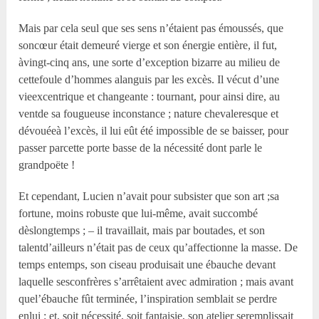
Mais par cela seul que ses sens n’étaient pas émoussés, que
soncœur était demeuré vierge et son énergie entière, il fut,
àvingt-cinq ans, une sorte d’exception bizarre au milieu de
cettefoule d’hommes alanguis par les excès. Il vécut d’une
vieexcentrique et changeante : tournant, pour ainsi dire, au
ventde sa fougueuse inconstance ; nature chevaleresque et
dévouéeà l’excès, il lui eût été impossible de se baisser, pour
passer parcette porte basse de la nécessité dont parle le
grandpoëte !
Et cependant, Lucien n’avait pour subsister que son art ;sa
fortune, moins robuste que lui-même, avait succombé
dèslongtemps ; – il travaillait, mais par boutades, et son
talentd’ailleurs n’était pas de ceux qu’affectionne la masse. De
temps entemps, son ciseau produisait une ébauche devant
laquelle sesconfrères s’arrêtaient avec admiration ; mais avant
quel’ébauche fût terminée, l’inspiration semblait se perdre
enlui : et, soit nécessité, soit fantaisie, son atelier seremplissait