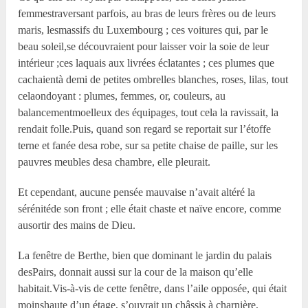
femmestraversant parfois, au bras de leurs frères ou de leurs
maris, lesmassifs du Luxembourg ; ces voitures qui, par le
beau soleil,se découvraient pour laisser voir la soie de leur
intérieur ;ces laquais aux livrées éclatantes ; ces plumes que
cachaientà demi de petites ombrelles blanches, roses, lilas, tout
celaondoyant : plumes, femmes, or, couleurs, au
balancementmoelleux des équipages, tout cela la ravissait, la
rendait folle.Puis, quand son regard se reportait sur l’étoffe
terne et fanée desa robe, sur sa petite chaise de paille, sur les
pauvres meubles desa chambre, elle pleurait.
Et cependant, aucune pensée mauvaise n’avait altéré la
sérénitéde son front ; elle était chaste et naïve encore, comme
ausortir des mains de Dieu.
La fenêtre de Berthe, bien que dominant le jardin du palais
desPairs, donnait aussi sur la cour de la maison qu’elle
habitait.Vis-à-vis de cette fenêtre, dans l’aile opposée, qui était
moinshaute d’un étage, s’ouvrait un châssis à charnière,