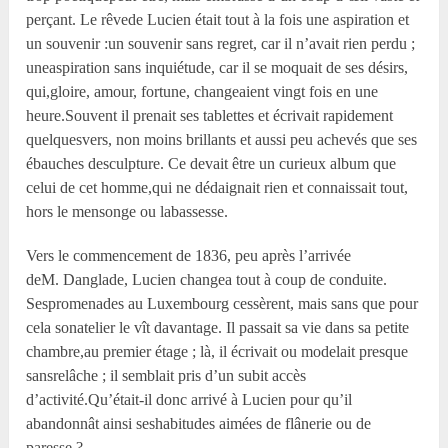
perçant. Le rêvede Lucien était tout à la fois une aspiration et
un souvenir :un souvenir sans regret, car il n’avait rien perdu ;
uneaspiration sans inquiétude, car il se moquait de ses désirs,
qui,gloire, amour, fortune, changeaient vingt fois en une
heure.Souvent il prenait ses tablettes et écrivait rapidement
quelquesvers, non moins brillants et aussi peu achevés que ses
ébauches desculpture. Ce devait être un curieux album que
celui de cet homme,qui ne dédaignait rien et connaissait tout,
hors le mensonge ou labassesse.
Vers le commencement de 1836, peu après l’arrivée
deM. Danglade, Lucien changea tout à coup de conduite.
Sespromenades au Luxembourg cessèrent, mais sans que pour
cela sonatelier le vît davantage. Il passait sa vie dans sa petite
chambre,au premier étage ; là, il écrivait ou modelait presque
sansrelâche ; il semblait pris d’un subit accès
d’activité.Qu’était-il donc arrivé à Lucien pour qu’il
abandonnât ainsi seshabitudes aimées de flânerie ou de
paresse ?