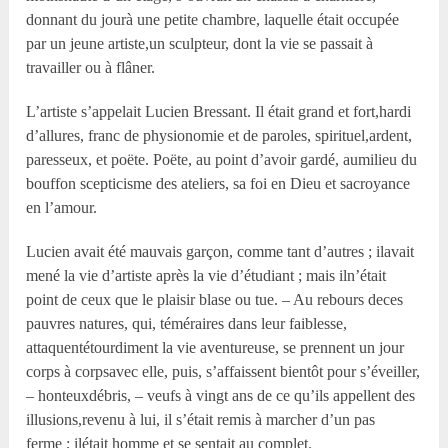
donnant du jourà une petite chambre, laquelle était occupée
par un jeune artiste,un sculpteur, dont la vie se passait à
travailler ou à flâner.
L’artiste s’appelait Lucien Bressant. Il était grand et fort,hardi
d’allures, franc de physionomie et de paroles, spirituel,ardent,
paresseux, et poëte. Poëte, au point d’avoir gardé, aumilieu du
bouffon scepticisme des ateliers, sa foi en Dieu et sacroyance
en l’amour.
Lucien avait été mauvais garçon, comme tant d’autres ; ilavait
mené la vie d’artiste après la vie d’étudiant ; mais iln’était
point de ceux que le plaisir blase ou tue. – Au rebours deces
pauvres natures, qui, téméraires dans leur faiblesse,
attaquentétourdiment la vie aventureuse, se prennent un jour
corps à corpsavec elle, puis, s’affaissent bientôt pour s’éveiller,
– honteuxdébris, – veufs à vingt ans de ce qu’ils appellent des
illusions,revenu à lui, il s’était remis à marcher d’un pas
ferme ; ilétait homme et se sentait au complet.