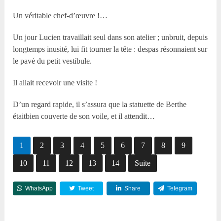
Un véritable chef-d’œuvre !…
Un jour Lucien travaillait seul dans son atelier ; unbruit, depuis
longtemps inusité, lui fit tourner la tête : despas résonnaient sur
le pavé du petit vestibule.
Il allait recevoir une visite !
D’un regard rapide, il s’assura que la statuette de Berthe
étaitbien couverte de son voile, et il attendit…
1
2
3
4
5
6
7
8
9
10
11
12
13
14
Suite
WhatsApp
Tweet
Share
Telegram
Reddit