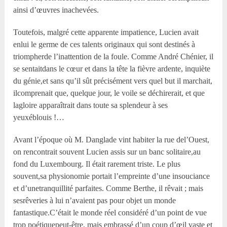
ainsi d’œuvres inachevées.
Toutefois, malgré cette apparente impatience, Lucien avait
enlui le germe de ces talents originaux qui sont destinés à
triompherde l’inattention de la foule. Comme André Chénier, il
se sentaitdans le cœur et dans la tête la fièvre ardente, inquiète
du génie,et sans qu’il sût précisément vers quel but il marchait,
ilcomprenait que, quelque jour, le voile se déchirerait, et que
lagloire apparaîtrait dans toute sa splendeur à ses
yeuxéblouis !…
Avant l’époque où M. Danglade vint habiter la rue del’Ouest,
on rencontrait souvent Lucien assis sur un banc solitaire,au
fond du Luxembourg. Il était rarement triste. Le plus
souvent,sa physionomie portait l’empreinte d’une insouciance
et d’unetranquillité parfaites. Comme Berthe, il rêvait ; mais
sesrêveries à lui n’avaient pas pour objet un monde
fantastique.C’était le monde réel considéré d’un point de vue
trop poétiquepeut-être, mais embrassé d’un coup d’œil vaste et