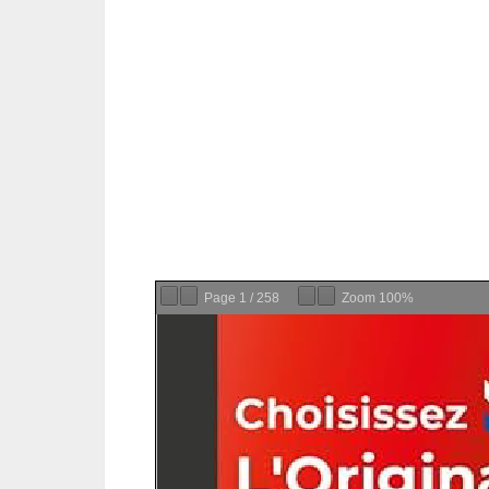
Page
1
/
258
Zoom
100%