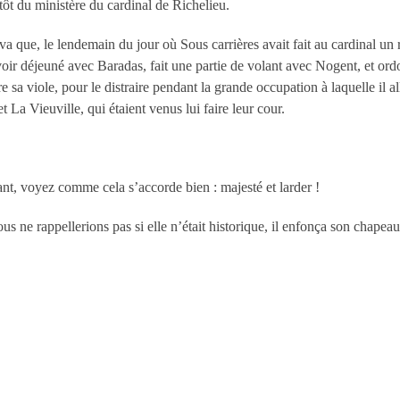
tôt du ministère du cardinal de Richelieu.
a que, le lendemain du jour où Sous carrières avait fait au cardinal un r
avoir déjeuné avec Baradas, fait une partie de volant avec Nogent, et or
e sa viole, pour le distraire pendant la grande occupation à laquelle il all
La Vieuville, qui étaient venus lui faire leur cour.
lant, voyez comme cela s’accorde bien : majesté et larder !
ous ne rappellerions pas si elle n’était historique, il enfonça son chapeau