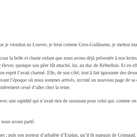
e je viendrai au Louvre, je ferai comme Gros-Guillaume, je mettrai ma 
la cour la belle et chaste enfant que nous avons déjà présentée à nos lect
élever, quoique son père fût attaché, lui, au duc de Réthellois. Et en effet
son esprit l’avait charmé. Elle, de son côté, tout à fait ignorante des dess
s avant l’époque où nous sommes arrivés, recruté un nouveau page de sa c
tièrement cessé d’aller chez la reine.
i avec une rapidité qui n’avait rien de rassurant pour celui qui, comme o
t nous avons parlé.
et ; puis son porteur d’arbalète d’Esplan, qu’il fit marquis de Grimaud.