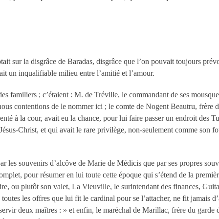
tait sur la disgrâce de Baradas, disgrâce que l’on pouvait toujours prévoi
it un inqualifiable milieu entre l’amitié et l’amour.
t des familiers ; c’étaient : M. de Tréville, le commandant de ses mous
ous contentions de le nommer ici ; le comte de Nogent Beautru, frère de
enté à la cour, avait eu la chance, pour lui faire passer un endroit des Tui
ésus-Christ, et qui avait le rare privilège, non-seulement comme son fou
ar les souvenirs d’alcôve de Marie de Médicis que par ses propres souve
plet, pour résumer en lui toute cette époque qui s’étend de la première 
re, ou plutôt son valet, La Vieuville, le surintendant des finances, Gui
toutes les offres que lui fit le cardinal pour se l’attacher, ne fit jamais
ervir deux maîtres : » et enfin, le maréchal de Marillac, frère du garde d