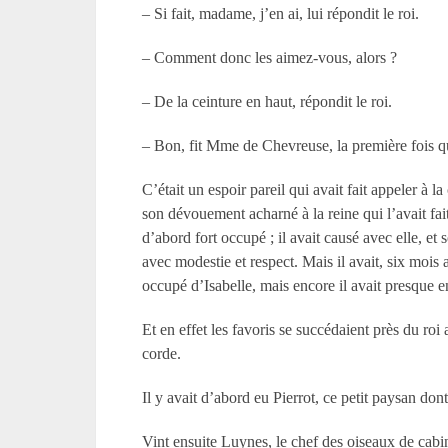
– Si fait, madame, j’en ai, lui répondit le roi.
– Comment donc les aimez-vous, alors ?
– De la ceinture en haut, répondit le roi.
– Bon, fit Mme de Chevreuse, la première fois qu
C’était un espoir pareil qui avait fait appeler à 
son dévouement acharné à la reine qui l’avait fait 
d’abord fort occupé ; il avait causé avec elle, et 
avec modestie et respect. Mais il avait, six moi
occupé d’Isabelle, mais encore il avait presque en
Et en effet les favoris se succédaient près du ro
corde.
Il y avait d’abord eu Pierrot, ce petit paysan don
Vint ensuite Luynes, le chef des oiseaux de cabin