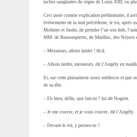
taches sanglantes du règne de Louis XIII, ou plu
Ceci posé comme explication préliminaire, il arriv
événements de la nuit précédente, le roi, après 
Molinier et Justin, de prendre l’un son luth, l’autr
MM. de Bassompierre, de Marillac, des Noyers et 
– Messieurs, allons larder ! fit-il.
– Allons larder, messieurs, dit l’Angély en nasil
Et, sur cette plaisanterie assez médiocre et que n
de sa tête.
– Eh bien, drôle, que fais-tu ? lui dit Nogent.
– Je me couvre, et je vous couvre, dit l’Angély.
– Devant le roi, y penses-tu ?