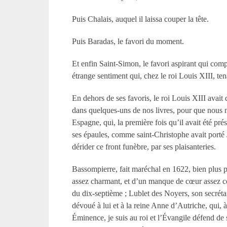
Puis Chalais, auquel il laissa couper la tête.
Puis Baradas, le favori du moment.
Et enfin Saint-Simon, le favori aspirant qui comp
étrange sentiment qui, chez le roi Louis XIII, tena
En dehors de ses favoris, le roi Louis XIII avai
dans quelques-uns de nos livres, pour que nous n
Espagne, qui, la première fois qu’il avait été prés
ses épaules, comme saint-Christophe avait porté J
dérider ce front funèbre, par ses plaisanteries.
Bassompierre, fait maréchal en 1622, bien plus p
assez charmant, et d’un manque de cœur assez com
du dix-septième ; Lublet des Noyers, son secrétai
dévoué à lui et à la reine Anne d’Autriche, qui, à 
Éminence, je suis au roi et l’Évangile défend de s