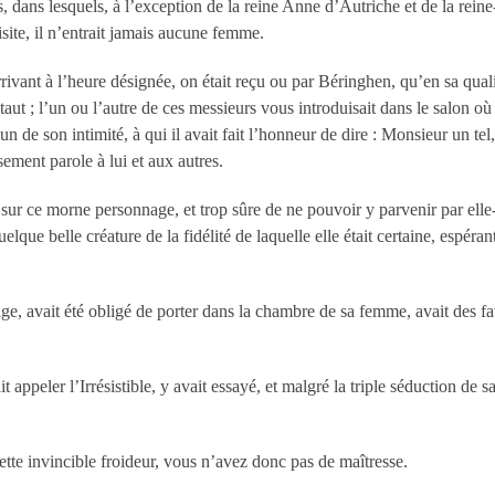
, dans lesquels, à l’exception de la reine Anne d’Autriche et de la reine
visite, il n’entrait jamais aucune femme.
rrivant à l’heure désignée, on était reçu ou par Béringhen, qu’en sa qua
ut ; l’un ou l’autre de ces messieurs vous introduisait dans le salon où l
n de son intimité, à qui il avait fait l’honneur de dire : Monsieur un t
usement parole à lui et aux autres.
e sur ce morne personnage, et trop sûre de ne pouvoir y parvenir par elle
lque belle créature de la fidélité de laquelle elle était certaine, espéra
ge, avait été obligé de porter dans la chambre de sa femme, avait des fa
ppeler l’Irrésistible, y avait essayé, et malgré la triple séduction de sa 
 cette invincible froideur, vous n’avez donc pas de maîtresse.