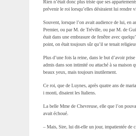
Rien n’était donc plus triste que ses appartements
prévenir le roi lorsqu’elles désiraient lui rendre 
Souvent, lorsque l’on avait audience de lui, en a
Premier, ou par M. de Tréville, ou par M. de Guita
était dans une embrasure de fenêtre avec quelqu’u
point, on était toujours sûr qu’il se tenait religie
Plus d’une fois la reine, dans le but d’avoir pris
admis dans son intimité ou attaché à sa maison que
beaux yeux, mais toujours inutilement.
Ce roi, que de Luynes, après quatre ans de maria
i monti, disaient les Italiens.
La belle Mme de Chevreuse, elle que l’on pouvait a
avait échoué.
– Mais, Sire, lui dit-elle un jour, impatientée de