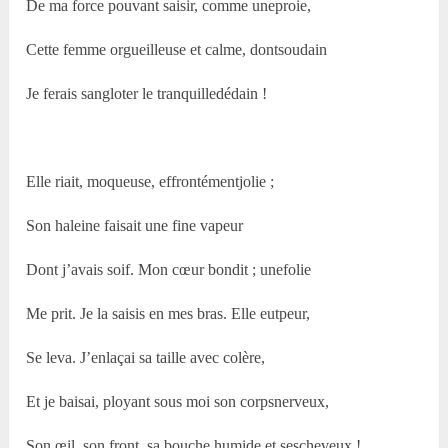
De ma force pouvant saisir, comme uneproie,
Cette femme orgueilleuse et calme, dontsoudain
Je ferais sangloter le tranquilledédain !
Elle riait, moqueuse, effrontémentjolie ;
Son haleine faisait une fine vapeur
Dont j’avais soif. Mon cœur bondit ; unefolie
Me prit. Je la saisis en mes bras. Elle eutpeur,
Se leva. J’enlaçai sa taille avec colère,
Et je baisai, ployant sous moi son corpsnerveux,
Son œil, son front, sa bouche humide et sescheveux !