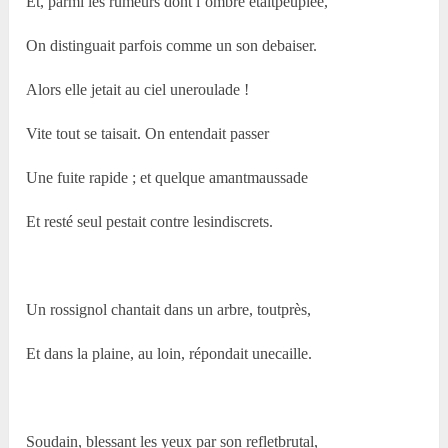
Et, parmi les rumeurs dont l’ombre étaitpeuplée,
On distinguait parfois comme un son debaiser.
Alors elle jetait au ciel uneroulade !
Vite tout se taisait. On entendait passer
Une fuite rapide ; et quelque amantmaussade
Et resté seul pestait contre lesindiscrets.
Un rossignol chantait dans un arbre, toutprès,
Et dans la plaine, au loin, répondait unecaille.
Soudain, blessant les yeux par son refletbrutal,