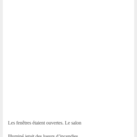
Les fenêtres étaient ouvertes. Le salon
Illuminé jetait des lueurs d’incendies,