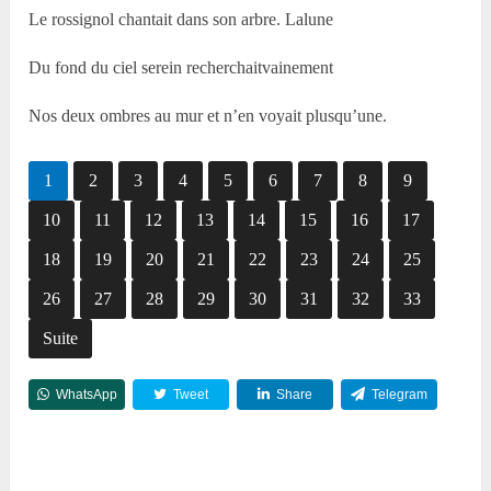
Le rossignol chantait dans son arbre. Lalune
Du fond du ciel serein recherchaitvainement
Nos deux ombres au mur et n’en voyait plusqu’une.
1
2
3
4
5
6
7
8
9
10
11
12
13
14
15
16
17
18
19
20
21
22
23
24
25
26
27
28
29
30
31
32
33
Suite
WhatsApp
Tweet
Share
Telegram
Reddit