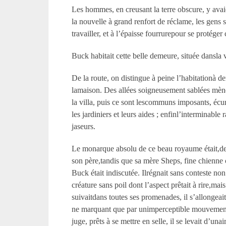
Les hommes, en creusant la terre obscure, y avai
la nouvelle à grand renfort de réclame, les gens s
travailler, et à l’épaisse fourrurepour se protéger 
Buck habitait cette belle demeure, située dansla
De la route, on distingue à peine l’habitationà de
lamaison. Des allées soigneusement sablées mènen
la villa, puis ce sont lescommuns imposants, écu
les jardiniers et leurs aides ; enfinl’interminable
jaseurs.
Le monarque absolu de ce beau royaume était,dep
son père,tandis que sa mère Sheps, fine chienne c
Buck était indiscutée. Ilrégnait sans conteste non
créature sans poil dont l’aspect prêtait à rire,ma
suivaitdans toutes ses promenades, il s’allongeait
ne marquant que par unimperceptible mouvement des
juge, prêts à se mettre en selle, il se levait d’u