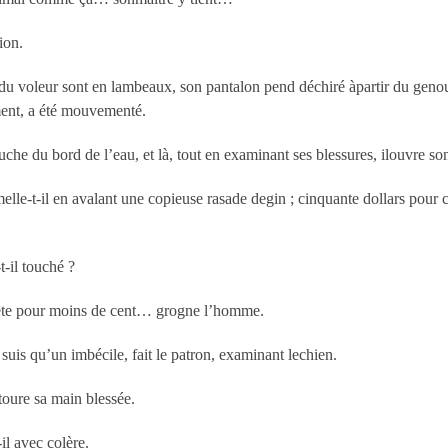
ion.
 du voleur sont en lambeaux, son pantalon pend déchiré àpartir du genou
ent, a été mouvementé.
che du bord de l’eau, et là, tout en examinant ses blessures, ilouvre so
e-t-il en avalant une copieuse rasade degin ; cinquante dollars pour c
t-il touché ?
bête pour moins de cent… grogne l’homme.
suis qu’un imbécile, fait le patron, examinant lechien.
toure sa main blessée.
il avec colère.