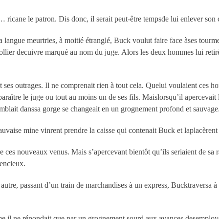
 ricane le patron. Dis donc, il serait peut-être tempsde lui enlever son
a langue meurtries, à moitié étranglé, Buck voulut faire face àses tourm
 collier decuivre marqué au nom du juge. Alors les deux hommes lui retirè
 et ses outrages. Il ne comprenait rien à tout cela. Quelui voulaient ces 
r paraître le juge ou tout au moins un de ses fils. Maislorsqu’il apercevai
emblait danssa gorge se changeait en un grognement profond et sauvage
auvaise mine vinrent prendre la caisse qui contenait Buck et laplacèrent
es nouveaux venus. Mais s’apercevant bientôt qu’ils seriaient de sa ra
lencieux.
autre, passant d’un train de marchandises à un express, Bucktraversa à
e il ne répondait que par un grognement sourd aux avances desemployés 