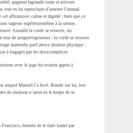
iété, gagnent lagrande route et arrivent
, tout en lui reprochant d’amener l’animal
 cet affrontavec calme et dignité ; bien que ce
t une sagesse supérieuremême à la sienne.
uve. Aussitôt la corde se resserre, lui
un tour de poignetvigoureux : la corde se resserre
utrage inattendu quel’atroce douleur physique ;
gon à bagages par les deuxcomplices.
ursions avec le juge lui avaient appris à
e auquel Manoël l’a livré. Bondir sur lui, ivre
antes du molosse n’aient eu le temps de se
rancisco, histoire de le faire traiter par