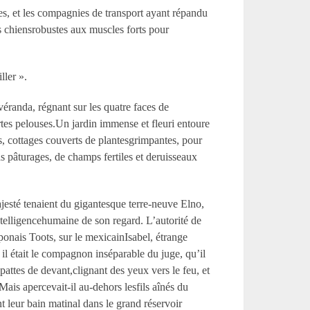
es, et les compagnies de transport ayant répandu
nds chiensrobustes aux muscles forts pour
ller ».
 véranda, régnant sur les quatre faces de
tes pelouses.Un jardin immense et fleuri entoure
s, cottages couverts de plantesgrimpantes, pour
gras pâturages, de champs fertiles et deruisseaux
jesté tenaient du gigantesque terre-neuve Elno,
ntelligencehumaine de son regard. L’autorité de
aponais Toots, sur le mexicainIsabel, étrange
 il était le compagnon inséparable du juge, qu’il
pattes de devant,clignant des yeux vers le feu, et
Mais apercevait-il au-dehors lesfils aînés du
nt leur bain matinal dans le grand réservoir