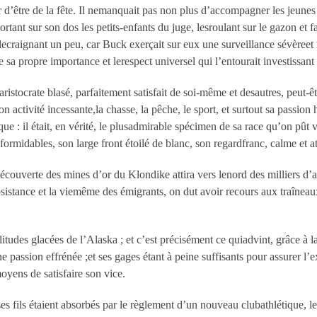
 d’être de la fête. Il nemanquait pas non plus d’accompagner les jeunes
 portant sur son dos les petits-enfants du juge, lesroulant sur le gazon et
n lecraignant un peu, car Buck exerçait sur eux une surveillance sévèreet 
 de sa propre importance et lerespect universel qui l’entourait investissan
istocrate blasé, parfaitement satisfait de soi-même et desautres, peut-êt
activité incessante,la chasse, la pêche, le sport, et surtout sa passion h
 : il était, en vérité, le plusadmirable spécimen de sa race qu’on pût vo
 formidables, son large front étoilé de blanc, son regardfranc, calme et att
 découverte des mines d’or du Klondike attira vers lenord des milliers d
bsistance et la viemême des émigrants, on dut avoir recours aux traîneaux
tudes glacées de l’Alaska ; et c’est précisément ce quiadvint, grâce à la
e passion effrénée ;et ses gages étant à peine suffisants pour assurer l’e
oyens de satisfaire son vice.
ses fils étaient absorbés par le règlement d’un nouveau clubathlétique, 