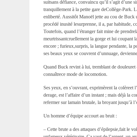
suitsans défiance, convaincu qu’il s’agit d’une 
tranquillement à la petite gare deCollège-Park.
enliberté. Aussitôt Manoël jette au cou de Buck u
procédé inusité lesurprenne, il a, par habitude,
Toutefois, quand l’étranger fait mine de prendrel
meurtrissantcruellement la gorge et lui coupant l
encore ; furieux,surpris, la langue pendante, la 
ses beaux yeux se couvrent d’unnuage, deviennen
Quand Buck revint à lui, tremblant de douleuret de
connaîtrece mode de locomotion.
Ses yeux, en s’ouvrant, exprimèrent la colèreet l
derage, est l’affaire d’un instant ; mais déjà la 
refermer sur lamain brutale, la broyant jusqu’à 
Un homme d’équipe accourt au bruit :
– Cette brute a des attaques d’épilepsie,fait le v
unfameux vétérinaire. Ça vaut de l’argent, un