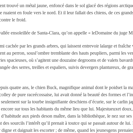
ent trouvé un métal jaune, enfoncé dans le sol glacé des régions arctiqu
e ruaient en foule vers le nord. Et il leur fallait des chiens, de ces gra
contre le froid.
 vallée ensoleillée de Santa-Clara, qu’on appelle « leDomaine du juge Mi
mi cachée par les grands arbres, qui laissent entrevoir lalarge et fraîche
t au perron, sousl’ombre tremblante des hauts peupliers, parmi les ver
ries spacieuses, où s’agitent une douzaine degrooms et de valets bavard
 rangée des serres, treilles et espaliers, suivis devergers plantureux, de 
uis quatre ans, le chien Buck, magnifique animal dont le poidset la ma
olley de pure raceécossaise, lui avait donné la beauté des formes et l’i
 seulement sur la tourbe insignifiante deschiens d’écurie, sur le carlin j
is encore sur tous les habitants du même lieu que lui. Majestueuxet doux,
 d’habitude aux pieds deson maître, dans la bibliothèque, le nez sur ses 
 sourcils l’intérêt qu’il prenait à toutce qui se passait autour de lui. 
nair digne et daignait les escorter ; de même, quand les jeunesgens prenaie