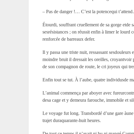
– Pas de danger !… C’est la potencequi t’attend…
Étourdi, souffrant cruellement de sa gorge etde s
sesrésistances ; on réussit enfin à limer le lourd
renforcée de barreaux defer.
Il y passa une triste nuit, ressassant sesdouleurs
moindre bruit il dressait les oreilles, croyantvoi
de son compagnon de route, le cri joyeux qui tr
Enfin tout se tut. À l’aube, quatre individusde m
L’animal commença par aboyer avec fureurcontre c
desa cage et y demeura farouche, immobile et si
Le voyage fut long. Transbordé d’une gare àune 
trajet duraquarante-huit heures.
De tout ce temps il n’avait ni bu ni mangé.Comm