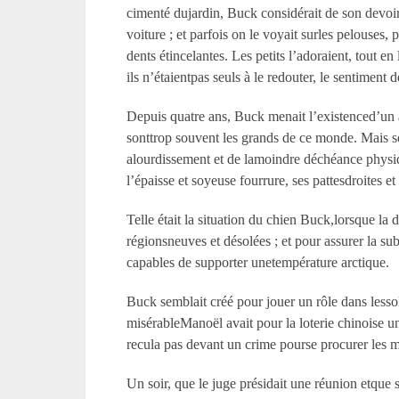
cimenté dujardin, Buck considérait de son devoir
voiture ; et parfois on le voyait surles pelouses,
dents étincelantes. Les petits l’adoraient, tout e
ils n’étaientpas seuls à le redouter, le sentiment
Depuis quatre ans, Buck menait l’existenced’un ar
sonttrop souvent les grands de ce monde. Mais son 
alourdissement et de lamoindre déchéance physique
l’épaisse et soyeuse fourrure, ses pattesdroites et
Telle était la situation du chien Buck,lorsque la
régionsneuves et désolées ; et pour assurer la su
capables de supporter unetempérature arctique.
Buck semblait créé pour jouer un rôle dans lessoli
misérableManoël avait pour la loterie chinoise un
recula pas devant un crime pourse procurer les m
Un soir, que le juge présidait une réunion etque 