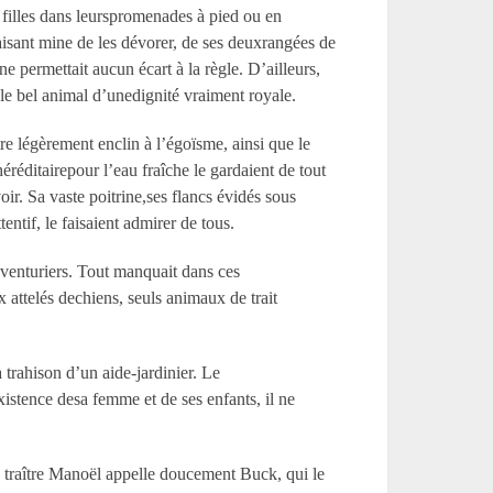
 filles dans leurspromenades à pied ou en
 faisant mine de les dévorer, de ses deuxrangées de
ne permettait aucun écart à la règle. D’ailleurs,
t le bel animal d’unedignité vraiment royale.
re légèrement enclin à l’égoïsme, ainsi que le
éréditairepour l’eau fraîche le gardaient de tout
ir. Sa vaste poitrine,ses flancs évidés sous
entif, le faisaient admirer de tous.
’aventuriers. Tout manquait dans ces
 attelés dechiens, seuls animaux de trait
 trahison d’un aide-jardinier. Le
xistence desa femme et de ses enfants, il ne
le traître Manoël appelle doucement Buck, qui le