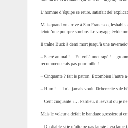
L’homme d’équipe se retire, satisfait del’explicat
Mais quand on arrive à San Francisco, leshabits
teintd’une pourpre sombre. Le voyage, évidemm
Il traîne Buck à demi mort jusqu’à une tavernelou
– Sacré animal !… En voilà unenragé !… grommell
recommencerais pas pour mille !
– Cinquante ? fait le patron. Etcombien l’autre a-
– Hum !… il n’a jamais voulu lâchercette sale 
– Cent cinquante ?… Pardieu, il lesvaut ou je ne 
Mais le voleur a défait le bandage grossierqui en
– Du diable si je n’attrape pas larage ! exclame-t-