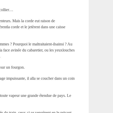
 collier…
enteurs. Mais la corde eut raison de
rentla corde et le jetèrent dans une caisse
hommes ? Pourquoi le maltraitaient-ilsainsi ? Au
t la face avinée du cabaretier, ou les yeuxlouches
.
 sur un fourgon.
ge impuissante, il alla se coucher dans un coin
 toute vapeur une grande étendue de pays. Le
du train, ceux-ci se vengèrent en le privant