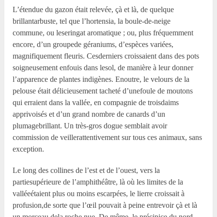
L’étendue du gazon était relevée, çà et là, de quelque
brillantarbuste, tel que l’hortensia, la boule-de-neige
commune, ou leseringat aromatique ; ou, plus fréquemment
encore, d’un groupede géraniums, d’espèces variées,
magnifiquement fleuris. Cesderniers croissaient dans des pots
soigneusement enfouis dans lesol, de manière à leur donner
l’apparence de plantes indigènes. Enoutre, le velours de la
pelouse était délicieusement tacheté d’unefoule de moutons
qui erraient dans la vallée, en compagnie de troisdaims
apprivoisés et d’un grand nombre de canards d’un
plumagebrillant. Un très-gros dogue semblait avoir
commission de veillerattentivement sur tous ces animaux, sans
exception.
Le long des collines de l’est et de l’ouest, vers la
partiesupérieure de l’amphithéâtre, là où les limites de la
valléeétaient plus ou moins escarpées, le lierre croissait à
profusion,de sorte que l’œil pouvait à peine entrevoir çà et là
un morceau dela roche nue. De même, le précipice du nord