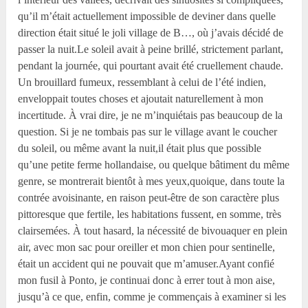
qu’il m’était actuellement impossible de deviner dans quelle
direction était situé le joli village de B…, où j’avais décidé de
passer la nuit.Le soleil avait à peine brillé, strictement parlant,
pendant la journée, qui pourtant avait été cruellement chaude.
Un brouillard fumeux, ressemblant à celui de l’été indien,
enveloppait toutes choses et ajoutait naturellement à mon
incertitude. À vrai dire, je ne m’inquiétais pas beaucoup de la
question. Si je ne tombais pas sur le village avant le coucher
du soleil, ou même avant la nuit,il était plus que possible
qu’une petite ferme hollandaise, ou quelque bâtiment du même
genre, se montrerait bientôt à mes yeux,quoique, dans toute la
contrée avoisinante, en raison peut-être de son caractère plus
pittoresque que fertile, les habitations fussent, en somme, très
clairsemées. À tout hasard, la nécessité de bivouaquer en plein
air, avec mon sac pour oreiller et mon chien pour sentinelle,
était un accident qui ne pouvait que m’amuser.Ayant confié
mon fusil à Ponto, je continuai donc à errer tout à mon aise,
jusqu’à ce que, enfin, comme je commençais à examiner si les