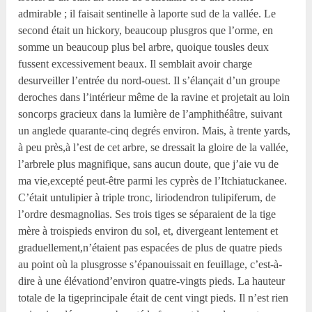
admirable ; il faisait sentinelle à laporte sud de la vallée. Le
second était un hickory, beaucoup plusgros que l’orme, en
somme un beaucoup plus bel arbre, quoique tousles deux
fussent excessivement beaux. Il semblait avoir charge
desurveiller l’entrée du nord-ouest. Il s’élançait d’un groupe
deroches dans l’intérieur même de la ravine et projetait au loin
soncorps gracieux dans la lumière de l’amphithéâtre, suivant
un anglede quarante-cinq degrés environ. Mais, à trente yards,
à peu près,à l’est de cet arbre, se dressait la gloire de la vallée,
l’arbrele plus magnifique, sans aucun doute, que j’aie vu de
ma vie,excepté peut-être parmi les cyprès de l’Itchiatuckanee.
C’était untulipier à triple tronc, liriodendron tulipiferum, de
l’ordre desmagnolias. Ses trois tiges se séparaient de la tige
mère à troispieds environ du sol, et, divergeant lentement et
graduellement,n’étaient pas espacées de plus de quatre pieds
au point où la plusgrosse s’épanouissait en feuillage, c’est-à-
dire à une élévationd’environ quatre-vingts pieds. La hauteur
totale de la tigeprincipale était de cent vingt pieds. Il n’est rien