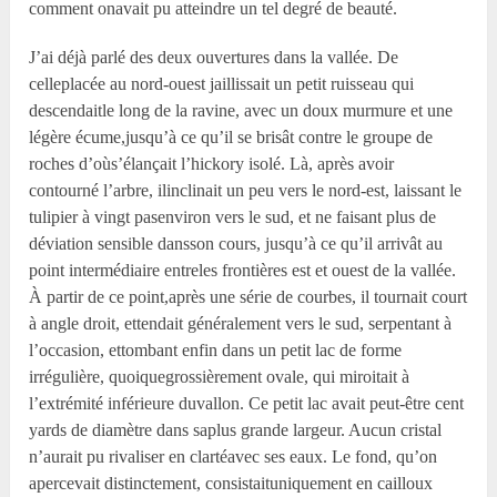
comment onavait pu atteindre un tel degré de beauté.
J’ai déjà parlé des deux ouvertures dans la vallée. De
celleplacée au nord-ouest jaillissait un petit ruisseau qui
descendaitle long de la ravine, avec un doux murmure et une
légère écume,jusqu’à ce qu’il se brisât contre le groupe de
roches d’oùs’élançait l’hickory isolé. Là, après avoir
contourné l’arbre, ilinclinait un peu vers le nord-est, laissant le
tulipier à vingt pasenviron vers le sud, et ne faisant plus de
déviation sensible dansson cours, jusqu’à ce qu’il arrivât au
point intermédiaire entreles frontières est et ouest de la vallée.
À partir de ce point,après une série de courbes, il tournait court
à angle droit, ettendait généralement vers le sud, serpentant à
l’occasion, ettombant enfin dans un petit lac de forme
irrégulière, quoiquegrossièrement ovale, qui miroitait à
l’extrémité inférieure duvallon. Ce petit lac avait peut-être cent
yards de diamètre dans saplus grande largeur. Aucun cristal
n’aurait pu rivaliser en clartéavec ses eaux. Le fond, qu’on
apercevait distinctement, consistaituniquement en cailloux