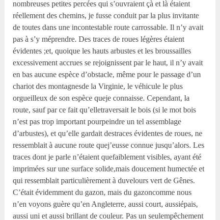
nombreuses petites percées qui s’ouvraient çà et là étaient
réellement des chemins, je fusse conduit par la plus invitante
de toutes dans une incontestable route carrossable. Il n’y avait
pas à s’y méprendre. Des traces de roues légères étaient
évidentes ;et, quoique les hauts arbustes et les broussailles
excessivement accrues se rejoignissent par le haut, il n’y avait
en bas aucune espèce d’obstacle, même pour le passage d’un
chariot des montagnesde la Virginie, le véhicule le plus
orgueilleux de son espèce queje connaisse. Cependant, la
route, sauf par ce fait qu’elletraversait le bois (si le mot bois
n’est pas trop important pourpeindre un tel assemblage
d’arbustes), et qu’elle gardait destraces évidentes de roues, ne
ressemblait à aucune route quej’eusse connue jusqu’alors. Les
traces dont je parle n’étaient quefaiblement visibles, ayant été
imprimées sur une surface solide,mais doucement humectée et
qui ressemblait particulièrement à duvelours vert de Gênes.
C’était évidemment du gazon, mais du gazoncomme nous
n’en voyons guère qu’en Angleterre, aussi court, aussiépais,
aussi uni et aussi brillant de couleur. Pas un seulempêchement