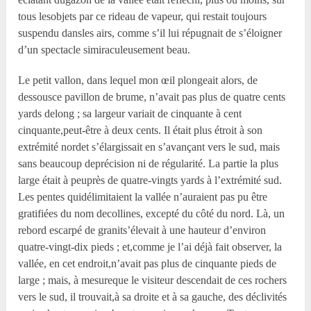
tous lesobjets par ce rideau de vapeur, qui restait toujours
suspendu dansles airs, comme s’il lui répugnait de s’éloigner
d’un spectacle simiraculeusement beau.
Le petit vallon, dans lequel mon œil plongeait alors, de
dessousce pavillon de brume, n’avait pas plus de quatre cents
yards delong ; sa largeur variait de cinquante à cent
cinquante,peut-être à deux cents. Il était plus étroit à son
extrémité nordet s’élargissait en s’avançant vers le sud, mais
sans beaucoup deprécision ni de régularité. La partie la plus
large était à peuprès de quatre-vingts yards à l’extrémité sud.
Les pentes quidélimitaient la vallée n’auraient pas pu être
gratifiées du nom decollines, excepté du côté du nord. Là, un
rebord escarpé de granits’élevait à une hauteur d’environ
quatre-vingt-dix pieds ; et,comme je l’ai déjà fait observer, la
vallée, en cet endroit,n’avait pas plus de cinquante pieds de
large ; mais, à mesureque le visiteur descendait de ces rochers
vers le sud, il trouvait,à sa droite et à sa gauche, des déclivités