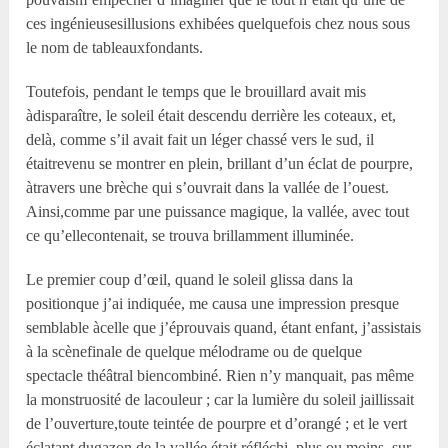
ces ingénieusesillusions exhibées quelquefois chez nous sous
le nom de tableauxfondants.
Toutefois, pendant le temps que le brouillard avait mis
àdisparaître, le soleil était descendu derrière les coteaux, et,
delà, comme s’il avait fait un léger chassé vers le sud, il
étaitrevenu se montrer en plein, brillant d’un éclat de pourpre,
àtravers une brèche qui s’ouvrait dans la vallée de l’ouest.
Ainsi,comme par une puissance magique, la vallée, avec tout
ce qu’ellecontenait, se trouva brillamment illuminée.
Le premier coup d’œil, quand le soleil glissa dans la
positionque j’ai indiquée, me causa une impression presque
semblable àcelle que j’éprouvais quand, étant enfant, j’assistais
à la scènefinale de quelque mélodrame ou de quelque
spectacle théâtral biencombiné. Rien n’y manquait, pas même
la monstruosité de lacouleur ; car la lumière du soleil jaillissait
de l’ouverture,toute teintée de pourpre et d’orangé ; et le vert
éclatant dugazon de la vallée était réfléchi, plus ou moins, sur