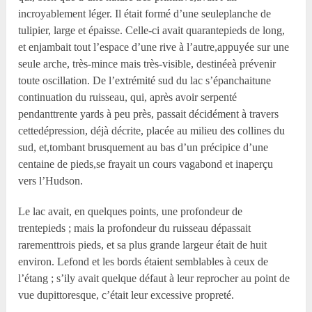
incroyablement léger. Il était formé d’une seuleplanche de
tulipier, large et épaisse. Celle-ci avait quarantepieds de long,
et enjambait tout l’espace d’une rive à l’autre,appuyée sur une
seule arche, très-mince mais très-visible, destinéeà prévenir
toute oscillation. De l’extrémité sud du lac s’épanchaitune
continuation du ruisseau, qui, après avoir serpenté
pendanttrente yards à peu près, passait décidément à travers
cettedépression, déjà décrite, placée au milieu des collines du
sud, et,tombant brusquement au bas d’un précipice d’une
centaine de pieds,se frayait un cours vagabond et inaperçu
vers l’Hudson.
Le lac avait, en quelques points, une profondeur de
trentepieds ; mais la profondeur du ruisseau dépassait
rarementtrois pieds, et sa plus grande largeur était de huit
environ. Lefond et les bords étaient semblables à ceux de
l’étang ; s’ily avait quelque défaut à leur reprocher au point de
vue dupittoresque, c’était leur excessive propreté.