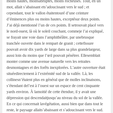
moins hautes, moinsabruptes, moins rocheuses. Tout, en un
mot, allait s’abaissant ets’adoucissant vers le sud ; et
cependant, tout le vallon étaitentouré d’une ceinture
d’éminences plus ou moins hautes, exceptésur deux points.
J’ai déjà mentionné l’un de ces points. Il setrouvait placé vers
le nord-ouest, là où le soleil couchant, commeje l’ai expliqué,
se frayait une voie dans l’amphithéâtre, par unebrusque
tranchée ouverte dans le rempart de granit ; cettefissure
pouvait avoir dix yards de large dans sa plus grandelargeur,
aussi loin du moins que l’œil pouvait pénétrer. Ellesemblait
monter comme une avenue naturelle vers les retraites
desmontagnes et des forêts inexplorées. L’autre ouverture était
situéedirectement à l’extrémité sud de la vallée. Là, les
collinesn’étaient plus en général que de molles inclinaisons,
s’étendant del’est à l’ouest sur un espace de cent cinquante
yards environ. À lamoitié de cette étendue, il y avait une
dépression qui descendaitjusqu’au niveau du sol de la vallée.
En ce qui concernait lavégétation, aussi bien que dans tout le
reste, le paysage allaits’abaissant et s’adoucissant vers le sud.