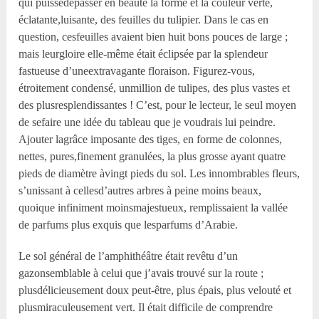
qui puissedépasser en beauté la forme et la couleur verte,
éclatante,luisante, des feuilles du tulipier. Dans le cas en
question, cesfeuilles avaient bien huit bons pouces de large ;
mais leurgloire elle-même était éclipsée par la splendeur
fastueuse d’uneextravagante floraison. Figurez-vous,
étroitement condensé, unmillion de tulipes, des plus vastes et
des plusresplendissantes ! C’est, pour le lecteur, le seul moyen
de sefaire une idée du tableau que je voudrais lui peindre.
Ajouter lagrâce imposante des tiges, en forme de colonnes,
nettes, pures,finement granulées, la plus grosse ayant quatre
pieds de diamètre àvingt pieds du sol. Les innombrables fleurs,
s’unissant à cellesd’autres arbres à peine moins beaux,
quoique infiniment moinsmajestueux, remplissaient la vallée
de parfums plus exquis que lesparfums d’Arabie.
Le sol général de l’amphithéâtre était revêtu d’un
gazonsemblable à celui que j’avais trouvé sur la route ;
plusdélicieusement doux peut-être, plus épais, plus velouté et
plusmiraculeusement vert. Il était difficile de comprendre