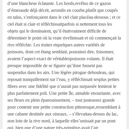
d’une blancheur éclatante. Les bords,revêtus de ce gazon
d’émeraude déjà décrit, arrondis en courbe,plutôt que coupés
en talus, s’enfonçaient dans le ciel clair placéau-dessous ; et ce
ciel était si clair et réfléchissaitparfois si nettement tous les
objets qui le dominaient, qu’il étaitvraiment difficile de
déterminer le point où la vraie rivefinissait et où commençait la
rive réfléchie. Les truites etquelques autres variétés de
poissons, dont cet étang semblait, pourainsi dire, foisonner,
avaient l’aspect exact de véritablespoissons volants. Il était
presque impossible de se figurer qu’ilsne fussent pas
suspendus dans les airs. Une légère pirogue debouleau, qui
reposait tranquillement sur l’eau, y réfléchissait sesplus petites
fibres avec une fidélité que n’aurait pas surpassée lemiroir le
plus parfaitement poli. Une petite île, aimable etsouriante, avec
ses fleurs en plein épanouissement, – tout justeassez grande
pour contenir une petite construction pittoresque,ressemblant à
une cabane destinée aux oiseaux, – s’élevaitau-dessus du lac,
non loin de la rive nord, à laquelle elles’unissait par un pont
qui, bien que d’une nature très-primitive,avait l’air