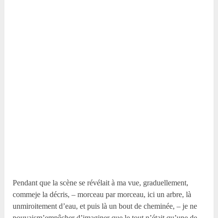
Pendant que la scène se révélait à ma vue, graduellement,
commeje la décris, – morceau par morceau, ici un arbre, là
unmiroitement d’eau, et puis là un bout de cheminée, – je ne
pouvaism’empêcher d’imaginer que le tout n’était qu’une de