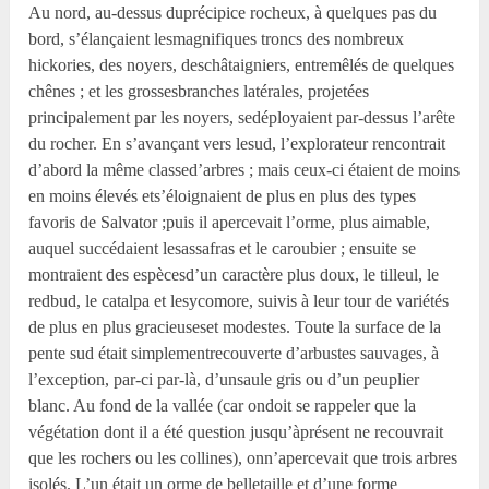
Au nord, au-dessus duprécipice rocheux, à quelques pas du
bord, s’élançaient lesmagnifiques troncs des nombreux
hickories, des noyers, deschâtaigniers, entremêlés de quelques
chênes ; et les grossesbranches latérales, projetées
principalement par les noyers, sedéployaient par-dessus l’arête
du rocher. En s’avançant vers lesud, l’explorateur rencontrait
d’abord la même classed’arbres ; mais ceux-ci étaient de moins
en moins élevés ets’éloignaient de plus en plus des types
favoris de Salvator ;puis il apercevait l’orme, plus aimable,
auquel succédaient lesassafras et le caroubier ; ensuite se
montraient des espècesd’un caractère plus doux, le tilleul, le
redbud, le catalpa et lesycomore, suivis à leur tour de variétés
de plus en plus gracieuseset modestes. Toute la surface de la
pente sud était simplementrecouverte d’arbustes sauvages, à
l’exception, par-ci par-là, d’unsaule gris ou d’un peuplier
blanc. Au fond de la vallée (car ondoit se rappeler que la
végétation dont il a été question jusqu’àprésent ne recouvrait
que les rochers ou les collines), onn’apercevait que trois arbres
isolés. L’un était un orme de belletaille et d’une forme