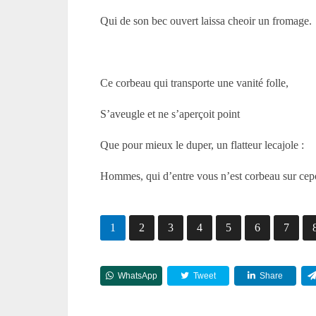
Qui de son bec ouvert laissa cheoir un fromage.
Ce corbeau qui transporte une vanité folle,
S’aveugle et ne s’aperçoit point
Que pour mieux le duper, un flatteur lecajole :
Hommes, qui d’entre vous n’est corbeau sur cep
1
2
3
4
5
6
7
WhatsApp
Tweet
Share