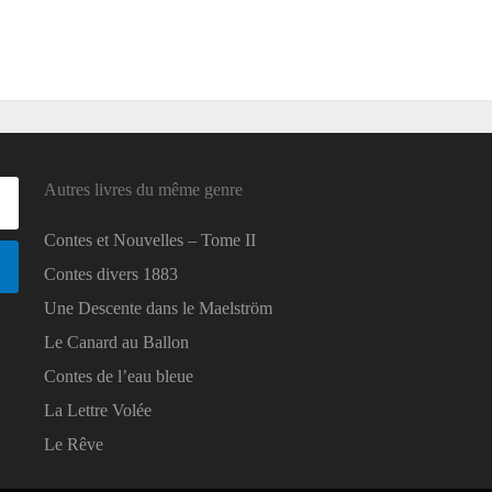
Autres livres du même genre
Contes et Nouvelles – Tome II
Contes divers 1883
Une Descente dans le Maelström
Le Canard au Ballon
Contes de l’eau bleue
La Lettre Volée
Le Rêve