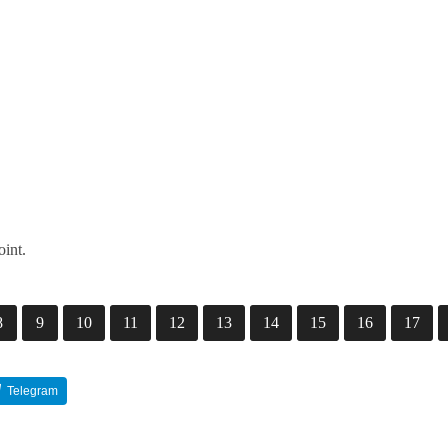
oint.
8
9
10
11
12
13
14
15
16
17
Telegram
Reddit