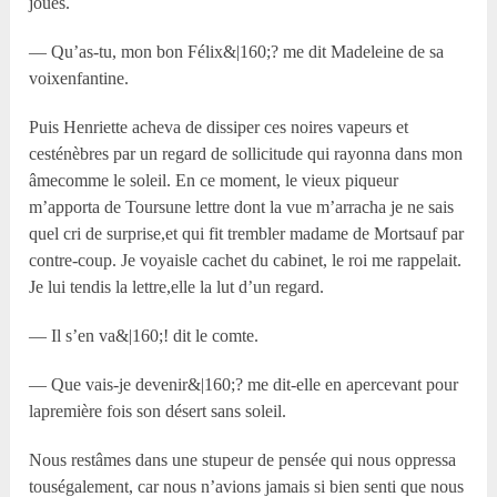
joues.
— Qu’as-tu, mon bon Félix&|160;? me dit Madeleine de sa
voixenfantine.
Puis Henriette acheva de dissiper ces noires vapeurs et
cesténèbres par un regard de sollicitude qui rayonna dans mon
âmecomme le soleil. En ce moment, le vieux piqueur
m’apporta de Toursune lettre dont la vue m’arracha je ne sais
quel cri de surprise,et qui fit trembler madame de Mortsauf par
contre-coup. Je voyaisle cachet du cabinet, le roi me rappelait.
Je lui tendis la lettre,elle la lut d’un regard.
— Il s’en va&|160;! dit le comte.
— Que vais-je devenir&|160;? me dit-elle en apercevant pour
lapremière fois son désert sans soleil.
Nous restâmes dans une stupeur de pensée qui nous oppressa
touségalement, car nous n’avions jamais si bien senti que nous