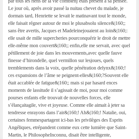
par tous les riens de la vie combienj’étais présent à sa pensée.
Le jour où, après avoir passé la nuitau chevet du malade, je
dormais tard, Henriette se levait le matinavant tout le monde,
elle faisait régner autour de moi le plusabsolu silence&|160;;
sans être avertis, Jacques et Madeleinejouaient au loin&|160;:
elle usait de mille supercheries pourconquérir le droit de mettre
elle-même mon couvert&|160;; enfin,elle me servait, avec quel
pétillement de joie dans les mouvements,avec quelle fauve
finesse d’hirondelle, quel vermillon sur lesjoues, quels
tremblements dans la voix, quelle pénétration delynx&|160;!
ces expansions de l’âme se peignent-elles&|160;?Souvent elle
était accablée de fatigue&|160;; mais si par hasard ences
moments de lassitude il s’agissait de moi, pour moi comme
pourses enfants elle trouvait de nouvelles forces, elle
s’élançaitagile, vive et joyeuse. Comme elle aimait à jeter sa
tendresse enrayons dans l’air&|160;! Ah&|160;! Natalie, oui,
certaines femmespartagent ici-bas les privilèges des Esprits
Angéliques, etrépandent comme eux cette lumière que Saint-
Martin, le PhilosopheInconnu, disait être intelligente,