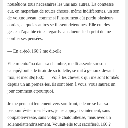
nousétions tous nécessaires les uns aux autres. La comtesse
eut, en meparlant de toutes choses, même indifférentes, un son
de voixnouveau, comme si l’instrument eût perdu plusieurs
cordes, et queles autres se fussent détendues. Elle eut des
gestes d’apathie etdes regards sans lueur. Je la priai de me
confier ses pensées.
— En ai-je&|160;? me dit-elle.
Elle m’entraîna dans sa chambre, me fit asseoir sur son
canapé,fouilla le tiroir de sa toilette, se mit à genoux devant
moi, et medit&|160;: — Voilà les cheveux qui me sont tombés
depuis un an,prenez-les, ils sont bien à vous, vous saurez un
jour comment etpourquoi.
Je me penchai lentement vers son front, elle ne se baissa
paspour éviter mes lèvres, je les appuyai saintement, sans
coupableivresse, sans volupté chatouilleuse, mais avec un
solennelattendrissement. Voulait-elle tout sacrifier&|160;?