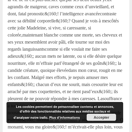
agrandis de maigreur, caves comme ceux d’unvieillard, et
dont, fatal pronostic&|160;! l’intelligence avancéecontraste
avec sa débilité corporelle&|160;? Quand je vois à mescôtés
cette jolie Madeleine, si vive, si caressante, si
colorée,maintenant blanche comme une morte, ses cheveux et
ses yeux mesemblent avoir pâli, elle tourne sur moi des
regards languissantscomme si elle voulait me faire ses
adieux&|160;; aucun mets ne latente, ou si elle désire quelque
nourriture, elle m’effraie parl’étrangeté de ses goûts&|160;; la
candide créature, quoique élevéedans mon cœur, rougit en me
les confiant. Malgré mes efforts, je nepuis amuser mes
enfants&|160;; chacun d’eux me sourit, mais cesourire leur est
arraché par mes coquetteries, et ne rient pasd’eux&|160;; ils
pleurent de ne pouvoir répondre à mes caresses. Lasouffrance
a tout détendu dans leur âme, même les liens qui
Les cookies permettent de personnaliser contenu et annonces,
d'offrir des fonctionnalités relatives aux médias sociaux et
nousattachent. Ainsi vous comprenez combien Clochegourde
Accepter
d'analyser notre trafic.
Plus d’informations
esttriste&|160;: monsieur de Mortsauf y règne sans obstacle. O
monami, vous ma gloire&|160;! m’écrivait-elle plus loin, vous