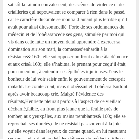
satisfît la faimdu convalescent, des scènes de violence et des
criailleries qui nepouvaient se comparer à rien dans le passé,
car le caractère ducomte se montra d’autant plus terrible qu’il
avait pour ainsi diresommeillé. Forte de ses ordonnances du
médecin et de l’obéissancede ses gens, stimulée par moi qui
vis dans cette lutte un moyen delui apprendre à exercer sa
domination sur son mari, la comtesses’enhardit à la
résistance&|160;; elle sut opposer un front calme àla démence
et aux cris&|160;; elle s’habitua, le prenant pour cequ’il était,
pour un enfant, à entendre ses épithètes injurieuses.J’eus le
bonheur de lui voir saisir enfin le gouvernement de cetesprit
maladif. Le comte criait, mais il obéissait et il obéissaitsurtout
après avoir beaucoup crié. Malgré l’évidence des
résultats,Henriette pleurait parfois à l’aspect de ce vieillard
décharné,faible, au front plus jaune que la feuille près de
tomber, aux yeuxpâles, aux mains tremblantes&|160;; elle se
reprochait ses duretés,elle ne résistait pas souvent à la joie
qu’elle voyait dans lesyeux du comte quand, en lui mesurant
ses repas, elle allait au delàdes défenses du médecin. Elle se