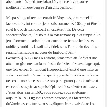
abondants trésors d’une foicachée, source divine où se
multiplie l’unique pensée d’un uniqueamour.
Ma passion, qui recommençait le Moyen-Age et rappelait
lachevalerie, fut connue je ne sais comment&|160;; peut-être le
roiet le duc de Lenoncourt en causèrent-ils. De cette
sphèresupérieure, l’histoire à la fois romanesque et simple d’un
jeunehomme qui adorait pieusement une femme belle sans
public, granddans la solitude, fidèle sans l’appui du devoir, se
répandit sansdoute au cœur du faubourg Saint-
Germain&|160;? Dans les salons, jeme trouvais l’objet d’une
attention gênante, car la modestie de lavie a des avantages qui,
une fois éprouvés, rendent insupportablel’éclat d’une mise en
scène constante. De même que les yeuxhabitués à ne voir que
des couleurs douces sont blessés par legrand jour, de même il
est certains esprits auxquels déplaisent lesviolents contrastes.
J’étais alors ainsi&|160;; vous pouvez vous enétonner
aujourd’hui&|160;; mais prenez patience, les bizarreries
duVandenesse actuel vont s’expliquer. Je trouvais donc les