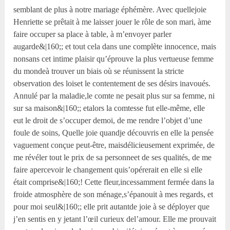
semblant de plus à notre mariage éphémère. Avec quellejoie
Henriette se prêtait à me laisser jouer le rôle de son mari, àme
faire occuper sa place à table, à m’envoyer parler
augarde&|160;; et tout cela dans une complète innocence, mais
nonsans cet intime plaisir qu’éprouve la plus vertueuse femme
du mondeà trouver un biais où se réunissent la stricte
observation des loiset le contentement de ses désirs inavoués.
Annulé par la maladie,le comte ne pesait plus sur sa femme, ni
sur sa maison&|160;; etalors la comtesse fut elle-même, elle
eut le droit de s’occuper demoi, de me rendre l’objet d’une
foule de soins, Quelle joie quandje découvris en elle la pensée
vaguement conçue peut-être, maisdélicieusement exprimée, de
me révéler tout le prix de sa personneet de ses qualités, de me
faire apercevoir le changement quis’opérerait en elle si elle
était comprise&|160;! Cette fleur,incessamment fermée dans la
froide atmosphère de son ménage,s’épanouit à mes regards, et
pour moi seul&|160;; elle prit autantde joie à se déployer que
j’en sentis en y jetant l’œil curieux del’amour. Elle me prouvait