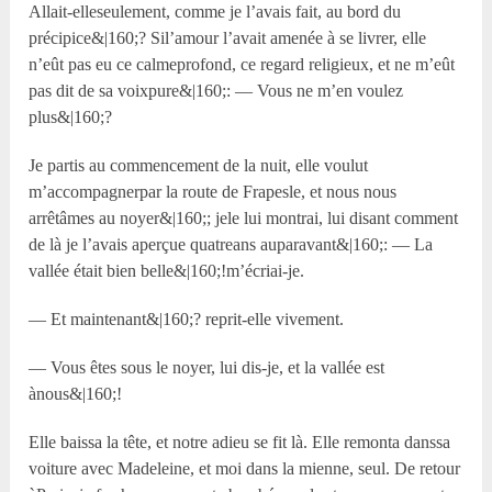
Allait-elleseulement, comme je l’avais fait, au bord du
précipice&|160;? Sil’amour l’avait amenée à se livrer, elle
n’eût pas eu ce calmeprofond, ce regard religieux, et ne m’eût
pas dit de sa voixpure&|160;: — Vous ne m’en voulez
plus&|160;?
Je partis au commencement de la nuit, elle voulut
m’accompagnerpar la route de Frapesle, et nous nous
arrêtâmes au noyer&|160;; jele lui montrai, lui disant comment
de là je l’avais aperçue quatreans auparavant&|160;: — La
vallée était bien belle&|160;!m’écriai-je.
— Et maintenant&|160;? reprit-elle vivement.
— Vous êtes sous le noyer, lui dis-je, et la vallée est
ànous&|160;!
Elle baissa la tête, et notre adieu se fit là. Elle remonta danssa
voiture avec Madeleine, et moi dans la mienne, seul. De retour