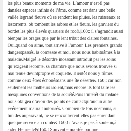
les plus beaux moments de ma vie. L’amour n’est-il pas
dansles espaces infinis de l’âme, comme est dans une belle
vallée legrand fleuve où se rendent les pluies, les ruisseaux et
lestorrents, où tombent les arbres et les fleurs, les graviers du
bordet les plus élevés quartiers de roc&|160;; il s’agrandit aussi
bienpar les orages que par le lent tribut des claires fontaines.
Oui,quand on aime, tout arrive à l’amour. Les premiers grands
dangerspassés, la comtesse et moi, nous nous habituâmes à la
maladie.Malgré le désordre incessant introduit par les soins
qu’exigeait lecomte, sa chambre que nous avions trouvée si
mal tenue devintpropre et coquette. Bientôt nous y fûmes
comme deux êtres échouésdans une île déserte&|160;; car non-
seulement les malheurs isolent,mais encore ils font taire les
mesquines conventions de la société.Puis l’intérêt du malade
nous obligea d’avoir des points de contactqu’aucun autre
événement n’aurait autorisés. Combien de fois nosmains, si
timides auparavant, ne se rencontrèrent-elles pas enrendant
quelque service au comte&|160;! n’avais-je pas à soutenir,à
aider Henriette&|160;! Souvent emportée par une