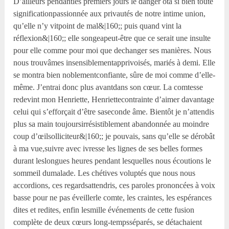
D’ailleurs pendantles premiers jours le danger ôta si bien toute
significationpassionnée aux privautés de notre intime union,
qu’elle n’y vitpoint de mal&|160;; puis quand vint la
réflexion&|160;; elle songeapeut-être que ce serait une insulte
pour elle comme pour moi que dechanger ses manières. Nous
nous trouvâmes insensiblementapprivoisés, mariés à demi. Elle
se montra bien noblementconfiante, sûre de moi comme d’elle-
même. J’entrai donc plus avantdans son cœur. La comtesse
redevint mon Henriette, Henriettecontrainte d’aimer davantage
celui qui s’efforçait d’être saseconde âme. Bientôt je n’attendis
plus sa main toujoursirrésistiblement abandonnée au moindre
coup d’œilsolliciteur&|160;; je pouvais, sans qu’elle se dérobât
à ma vue,suivre avec ivresse les lignes de ses belles formes
durant leslongues heures pendant lesquelles nous écoutions le
sommeil dumalade. Les chétives voluptés que nous nous
accordions, ces regardsattendris, ces paroles prononcées à voix
basse pour ne pas éveillerle comte, les craintes, les espérances
dites et redites, enfin lesmille événements de cette fusion
complète de deux cœurs long-tempsséparés, se détachaient