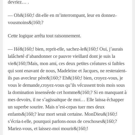
devriez… .
— Oh&|160;! dit-elle en m’interrompant, leur en donnez-
vousmoins&|160;?
Cette logique arrêta tout raisonnement.
— Hé&|160;! bien, reprit-elle, sachez-le&|160;! Oui, j’aurais
lalâcheté d’abandonner ce pauvre vieillard dont je suis la
vie&|160;!Mais, mon ami, ces deux petites créatures si faibles
qui sont enavant de nous, Madeleine et Jacques, ne resteraient-
ils pas avecleur père&|160;? Eh&|160;! bien, croyez-vous, je
vous le demande,croyez-vous qu’ils vécussent trois mois sous
la domination insenséede cet homme&|160;? Si en manquant à
mes devoirs, il ne s’agissaitque de moi… Elle laissa échapper
un superbe sourire. Mais n’est-cepas tuer mes deux
enfants&|160;? leur mort serait certaine. MonDieu&|160;!
s’écria-t-elle, pourquoi parlons-nous de ceschoses&|160;?
Mariez-vous, et laissez-moi mourir&|160;!