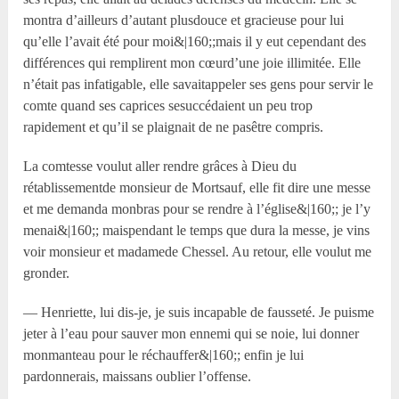
montra d’ailleurs d’autant plusdouce et gracieuse pour lui
qu’elle l’avait été pour moi&|160;;mais il y eut cependant des
différences qui remplirent mon cœurd’une joie illimitée. Elle
n’était pas infatigable, elle savaitappeler ses gens pour servir le
comte quand ses caprices sesuccédaient un peu trop
rapidement et qu’il se plaignait de ne pasêtre compris.
La comtesse voulut aller rendre grâces à Dieu du
rétablissementde monsieur de Mortsauf, elle fit dire une messe
et me demanda monbras pour se rendre à l’église&|160;; je l’y
menai&|160;; maispendant le temps que dura la messe, je vins
voir monsieur et madamede Chessel. Au retour, elle voulut me
gronder.
— Henriette, lui dis-je, je suis incapable de fausseté. Je puisme
jeter à l’eau pour sauver mon ennemi qui se noie, lui donner
monmanteau pour le réchauffer&|160;; enfin je lui
pardonnerais, maissans oublier l’offense.