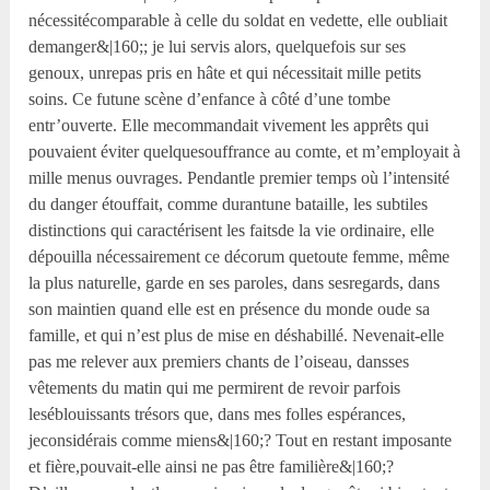
nécessitécomparable à celle du soldat en vedette, elle oubliait
demanger&|160;; je lui servis alors, quelquefois sur ses
genoux, unrepas pris en hâte et qui nécessitait mille petits
soins. Ce futune scène d’enfance à côté d’une tombe
entr’ouverte. Elle mecommandait vivement les apprêts qui
pouvaient éviter quelquesouffrance au comte, et m’employait à
mille menus ouvrages. Pendantle premier temps où l’intensité
du danger étouffait, comme durantune bataille, les subtiles
distinctions qui caractérisent les faitsde la vie ordinaire, elle
dépouilla nécessairement ce décorum quetoute femme, même
la plus naturelle, garde en ses paroles, dans sesregards, dans
son maintien quand elle est en présence du monde oude sa
famille, et qui n’est plus de mise en déshabillé. Nevenait-elle
pas me relever aux premiers chants de l’oiseau, dansses
vêtements du matin qui me permirent de revoir parfois
leséblouissants trésors que, dans mes folles espérances,
jeconsidérais comme miens&|160;? Tout en restant imposante
et fière,pouvait-elle ainsi ne pas être familière&|160;?