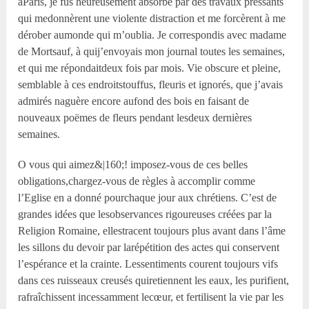
àParis, je fus heureusement absorbé par des travaux pressants
qui medonnèrent une violente distraction et me forcèrent à me
dérober aumonde qui m’oublia. Je correspondis avec madame
de Mortsauf, à quij’envoyais mon journal toutes les semaines,
et qui me répondaitdeux fois par mois. Vie obscure et pleine,
semblable à ces endroitstouffus, fleuris et ignorés, que j’avais
admirés naguère encore aufond des bois en faisant de
nouveaux poëmes de fleurs pendant lesdeux dernières
semaines.
O vous qui aimez&|160;! imposez-vous de ces belles
obligations,chargez-vous de règles à accomplir comme
l’Eglise en a donné pourchaque jour aux chrétiens. C’est de
grandes idées que lesobservances rigoureuses créées par la
Religion Romaine, ellestracent toujours plus avant dans l’âme
les sillons du devoir par larépétition des actes qui conservent
l’espérance et la crainte. Lessentiments courent toujours vifs
dans ces ruisseaux creusés quiretiennent les eaux, les purifient,
rafraîchissent incessamment lecœur, et fertilisent la vie par les