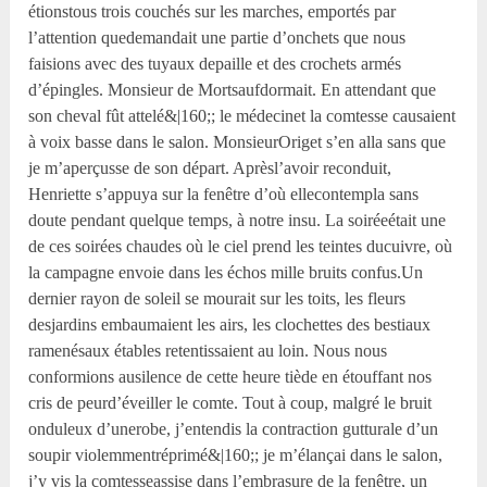
étionstous trois couchés sur les marches, emportés par
l’attention quedemandait une partie d’onchets que nous
faisions avec des tuyaux depaille et des crochets armés
d’épingles. Monsieur de Mortsaufdormait. En attendant que
son cheval fût attelé&|160;; le médecinet la comtesse causaient
à voix basse dans le salon. MonsieurOriget s’en alla sans que
je m’aperçusse de son départ. Aprèsl’avoir reconduit,
Henriette s’appuya sur la fenêtre d’où ellecontempla sans
doute pendant quelque temps, à notre insu. La soiréeétait une
de ces soirées chaudes où le ciel prend les teintes ducuivre, où
la campagne envoie dans les échos mille bruits confus.Un
dernier rayon de soleil se mourait sur les toits, les fleurs
desjardins embaumaient les airs, les clochettes des bestiaux
ramenésaux étables retentissaient au loin. Nous nous
conformions ausilence de cette heure tiède en étouffant nos
cris de peurd’éveiller le comte. Tout à coup, malgré le bruit
onduleux d’unerobe, j’entendis la contraction gutturale d’un
soupir violemmentréprimé&|160;; je m’élançai dans le salon,
j’y vis la comtesseassise dans l’embrasure de la fenêtre, un