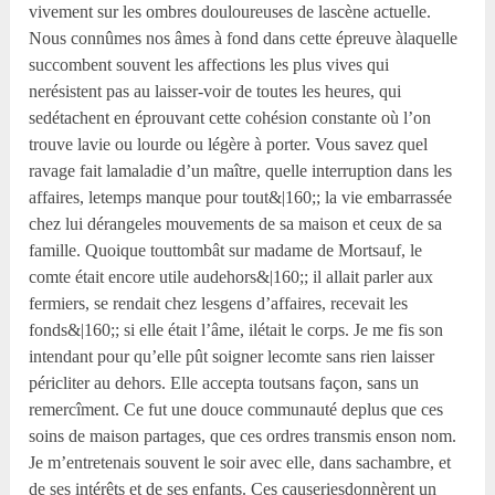
vivement sur les ombres douloureuses de lascène actuelle.
Nous connûmes nos âmes à fond dans cette épreuve àlaquelle
succombent souvent les affections les plus vives qui
nerésistent pas au laisser-voir de toutes les heures, qui
sedétachent en éprouvant cette cohésion constante où l’on
trouve lavie ou lourde ou légère à porter. Vous savez quel
ravage fait lamaladie d’un maître, quelle interruption dans les
affaires, letemps manque pour tout&|160;; la vie embarrassée
chez lui dérangeles mouvements de sa maison et ceux de sa
famille. Quoique touttombât sur madame de Mortsauf, le
comte était encore utile audehors&|160;; il allait parler aux
fermiers, se rendait chez lesgens d’affaires, recevait les
fonds&|160;; si elle était l’âme, ilétait le corps. Je me fis son
intendant pour qu’elle pût soigner lecomte sans rien laisser
péricliter au dehors. Elle accepta toutsans façon, sans un
remercîment. Ce fut une douce communauté deplus que ces
soins de maison partages, que ces ordres transmis enson nom.
Je m’entretenais souvent le soir avec elle, dans sachambre, et
de ses intérêts et de ses enfants. Ces causeriesdonnèrent un