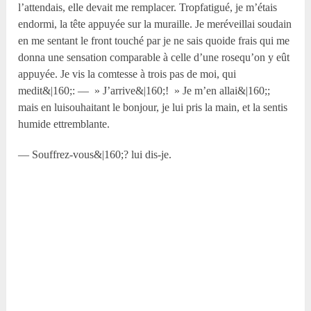
l’attendais, elle devait me remplacer. Tropfatigué, je m’étais
endormi, la tête appuyée sur la muraille. Je meréveillai soudain
en me sentant le front touché par je ne sais quoide frais qui me
donna une sensation comparable à celle d’une rosequ’on y eût
appuyée. Je vis la comtesse à trois pas de moi, qui
medit&|160;: — » J’arrive&|160;! » Je m’en allai&|160;;
mais en luisouhaitant le bonjour, je lui pris la main, et la sentis
humide ettremblante.
— Souffrez-vous&|160;? lui dis-je.