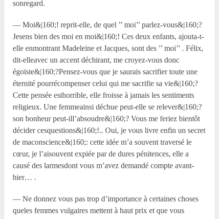
sonregard.
— Moi&|160;! reprit-elle, de quel ’’ moi’’ parlez-vous&|160;?
Jesens bien des moi en moi&|160;! Ces deux enfants, ajouta-t-
elle enmontrant Madeleine et Jacques, sont des ’’ moi’’ . Félix,
dit-elleavec un accent déchirant, me croyez-vous donc
égoïste&|160;?Pensez-vous que je saurais sacrifier toute une
éternité pourrécompenser celui qui me sacrifie sa vie&|160;?
Cette pensée esthorrible, elle froisse à jamais les sentiments
religieux. Une femmeainsi déchue peut-elle se relever&|160;?
son bonheur peut-ill’absoudre&|160;? Vous me feriez bientôt
décider cesquestions&|160;!.. Oui, je vous livre enfin un secret
de maconscience&|160;: cette idée m’a souvent traversé le
cœur, je l’aisouvent expiée par de dures pénitences, elle a
causé des larmesdont vous m’avez demandé compte avant-
hier… .
— Ne donnez vous pas trop d’importance à certaines choses
queles femmes vulgaires mettent à haut prix et que vous