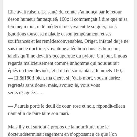
Elle avait raison. La santé du comte s’annonça par le retour
deson humeur fantasque&|160;: il commençait à dire que ni sa
femme,ni moi, ni le médecin ne savaient le soigner, nous
ignorions touset sa maladie et son tempérament, et ses
souffrances et les remèdesconvenables. Origet, infatué de je ne
sais quelle doctrine, voyaitune altération dans les humeurs,
tandis qu’il ne devait s’occuperque du pylore. Un jour, il nous
regarda malicieusement comme unhomme qui nous aurait
épiés ou bien devinés, et il dit en souriantà sa femme&|160;:
— Eh&|160;! bien, ma chère, si j’étais mort, vousm’auriez
regrettés sans doute, mais, avouez-le, vous vous
seriezrésignée… .
— J’aurais porté le deuil de cour, rose et noir, répondit-elleen
riant afin de faire taire son mari.
Mais il y eut surtout à propos de la nourriture, que le
docteurdéterminait sagement en s’opposant à ce que l’on