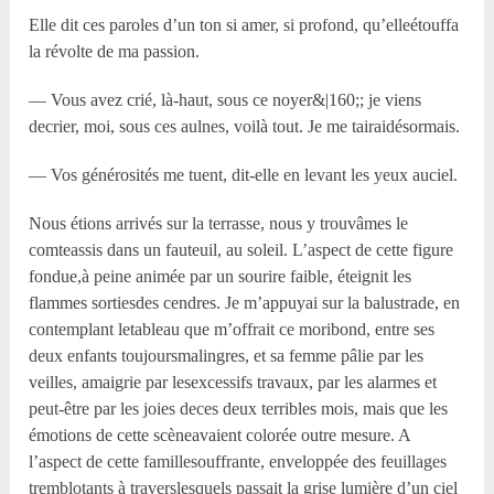
Elle dit ces paroles d’un ton si amer, si profond, qu’elleétouffa
la révolte de ma passion.
— Vous avez crié, là-haut, sous ce noyer&|160;; je viens
decrier, moi, sous ces aulnes, voilà tout. Je me tairaidésormais.
— Vos générosités me tuent, dit-elle en levant les yeux auciel.
Nous étions arrivés sur la terrasse, nous y trouvâmes le
comteassis dans un fauteuil, au soleil. L’aspect de cette figure
fondue,à peine animée par un sourire faible, éteignit les
flammes sortiesdes cendres. Je m’appuyai sur la balustrade, en
contemplant letableau que m’offrait ce moribond, entre ses
deux enfants toujoursmalingres, et sa femme pâlie par les
veilles, amaigrie par lesexcessifs travaux, par les alarmes et
peut-être par les joies deces deux terribles mois, mais que les
émotions de cette scèneavaient colorée outre mesure. A
l’aspect de cette famillesouffrante, enveloppée des feuillages
tremblotants à traverslesquels passait la grise lumière d’un ciel