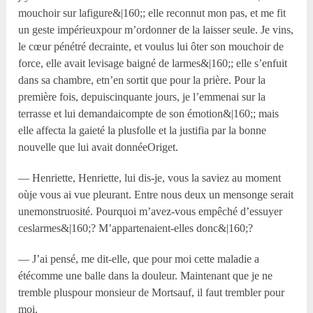
mouchoir sur lafigure&|160;; elle reconnut mon pas, et me fit
un geste impérieuxpour m’ordonner de la laisser seule. Je vins,
le cœur pénétré decrainte, et voulus lui ôter son mouchoir de
force, elle avait levisage baigné de larmes&|160;; elle s’enfuit
dans sa chambre, etn’en sortit que pour la prière. Pour la
première fois, depuiscinquante jours, je l’emmenai sur la
terrasse et lui demandaicompte de son émotion&|160;; mais
elle affecta la gaieté la plusfolle et la justifia par la bonne
nouvelle que lui avait donnéeOriget.
— Henriette, Henriette, lui dis-je, vous la saviez au moment
oùje vous ai vue pleurant. Entre nous deux un mensonge serait
unemonstruosité. Pourquoi m’avez-vous empêché d’essuyer
ceslarmes&|160;? M’appartenaient-elles donc&|160;?
— J’ai pensé, me dit-elle, que pour moi cette maladie a
étécomme une balle dans la douleur. Maintenant que je ne
tremble pluspour monsieur de Mortsauf, il faut trembler pour
moi.