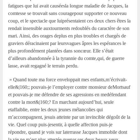
fatigues que lui avait causéesla longue maladie de Jacques, la
comtesse se trouvait sans couragepour supporter ce nouveau
coup, et le spectacle que luiprésentaient ces deux chers êtres la
rendait insensible auxtourments redoublés du caractère de son
mari. Ainsi, des orages deplus en plus troubles et chargés de
graviers déracinaient par leursvagues âpres les espérances le
plus profondément plantées dans soncœur. Elle s’était
d’ailleurs abandonnée à la tyrannie du comte,qui, de guerre
lasse, avait regagné le terrain perdu.
» Quand toute ma force enveloppait mes enfants,m’écrivait-
elle&|160;; pouvais-je l’employer contre monsieur deMortsauf
et pouvais-je me défendre de ses agressions en medéfendant
contre la mort&|160;? En marchant aujourd’hui, seule
etaffaiblie, entre les deux jeunes mélancolies qui
m’accompagnent, jesuis atteinte par un invincible dégoût de la
vie. Quel coup puis-jesentir, à quelle affection puis-je
répondre, quand je vois sur laterrasse Jacques immobile dont
la vie ne m’est plus attestée quepar ses deux beaux yeux