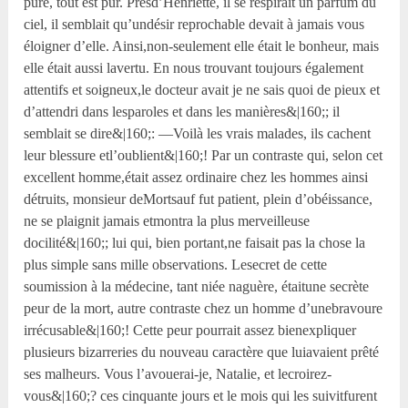
pure, tout est pur. Prèsd’Henriette, il se respirait un parfum du
ciel, il semblait qu’undésir reprochable devait à jamais vous
éloigner d’elle. Ainsi,non-seulement elle était le bonheur, mais
elle était aussi lavertu. En nous trouvant toujours également
attentifs et soigneux,le docteur avait je ne sais quoi de pieux et
d’attendri dans lesparoles et dans les manières&|160;; il
semblait se dire&|160;: —Voilà les vrais malades, ils cachent
leur blessure etl’oublient&|160;! Par un contraste qui, selon cet
excellent homme,était assez ordinaire chez les hommes ainsi
détruits, monsieur deMortsauf fut patient, plein d’obéissance,
ne se plaignit jamais etmontra la plus merveilleuse
docilité&|160;; lui qui, bien portant,ne faisait pas la chose la
plus simple sans mille observations. Lesecret de cette
soumission à la médecine, tant niée naguère, étaitune secrète
peur de la mort, autre contraste chez un homme d’unebravoure
irrécusable&|160;! Cette peur pourrait assez bienexpliquer
plusieurs bizarreries du nouveau caractère que luiavaient prêté
ses malheurs. Vous l’avouerai-je, Natalie, et lecroirez-
vous&|160;? ces cinquante jours et le mois qui les suivitfurent