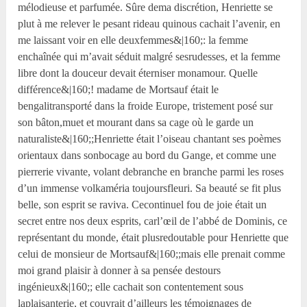
mélodieuse et parfumée. Sûre dema discrétion, Henriette se
plut à me relever le pesant rideau quinous cachait l’avenir, en
me laissant voir en elle deuxfemmes&|160;: la femme
enchaînée qui m’avait séduit malgré sesrudesses, et la femme
libre dont la douceur devait éterniser monamour. Quelle
différence&|160;! madame de Mortsauf était le
bengalitransporté dans la froide Europe, tristement posé sur
son bâton,muet et mourant dans sa cage où le garde un
naturaliste&|160;;Henriette était l’oiseau chantant ses poèmes
orientaux dans sonbocage au bord du Gange, et comme une
pierrerie vivante, volant debranche en branche parmi les roses
d’un immense volkaméria toujoursfleuri. Sa beauté se fit plus
belle, son esprit se raviva. Cecontinuel fou de joie était un
secret entre nos deux esprits, carl’œil de l’abbé de Dominis, ce
représentant du monde, était plusredoutable pour Henriette que
celui de monsieur de Mortsauf&|160;;mais elle prenait comme
moi grand plaisir à donner à sa pensée destours
ingénieux&|160;; elle cachait son contentement sous
laplaisanterie, et couvrait d’ailleurs les témoignages de