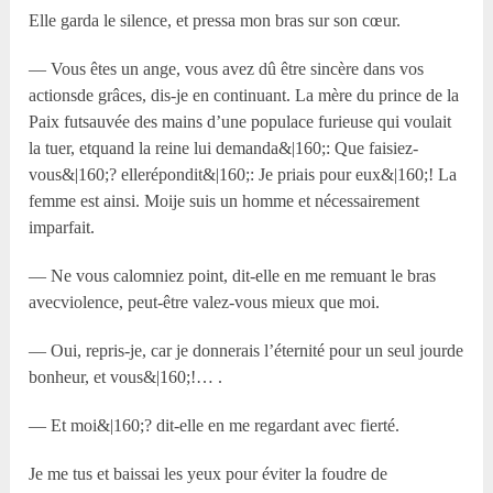
Elle garda le silence, et pressa mon bras sur son cœur.
— Vous êtes un ange, vous avez dû être sincère dans vos
actionsde grâces, dis-je en continuant. La mère du prince de la
Paix futsauvée des mains d’une populace furieuse qui voulait
la tuer, etquand la reine lui demanda&|160;: Que faisiez-
vous&|160;? ellerépondit&|160;: Je priais pour eux&|160;! La
femme est ainsi. Moije suis un homme et nécessairement
imparfait.
— Ne vous calomniez point, dit-elle en me remuant le bras
avecviolence, peut-être valez-vous mieux que moi.
— Oui, repris-je, car je donnerais l’éternité pour un seul jourde
bonheur, et vous&|160;!… .
— Et moi&|160;? dit-elle en me regardant avec fierté.
Je me tus et baissai les yeux pour éviter la foudre de