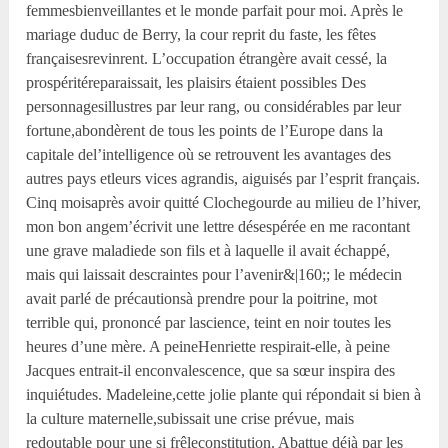
femmesbienveillantes et le monde parfait pour moi. Après le
mariage duduc de Berry, la cour reprit du faste, les fêtes
françaisesrevinrent. L’occupation étrangère avait cessé, la
prospéritéreparaissait, les plaisirs étaient possibles Des
personnagesillustres par leur rang, ou considérables par leur
fortune,abondèrent de tous les points de l’Europe dans la
capitale del’intelligence où se retrouvent les avantages des
autres pays etleurs vices agrandis, aiguisés par l’esprit français.
Cinq moisaprès avoir quitté Clochegourde au milieu de l’hiver,
mon bon angem’écrivit une lettre désespérée en me racontant
une grave maladiede son fils et à laquelle il avait échappé,
mais qui laissait descraintes pour l’avenir&|160;; le médecin
avait parlé de précautionsà prendre pour la poitrine, mot
terrible qui, prononcé par lascience, teint en noir toutes les
heures d’une mère. A peineHenriette respirait-elle, à peine
Jacques entrait-il enconvalescence, que sa sœur inspira des
inquiétudes. Madeleine,cette jolie plante qui répondait si bien à
la culture maternelle,subissait une crise prévue, mais
redoutable pour une si frêleconstitution. Abattue déjà par les