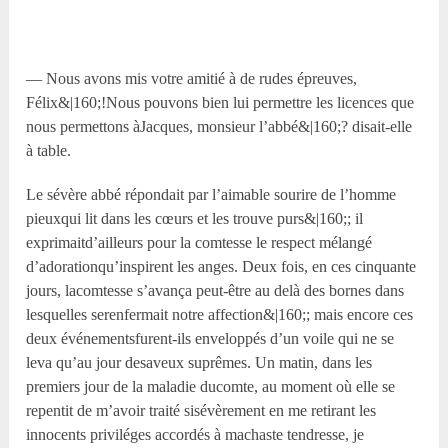
— Nous avons mis votre amitié à de rudes épreuves,
Félix&|160;!Nous pouvons bien lui permettre les licences que
nous permettons àJacques, monsieur l’abbé&|160;? disait-elle
à table.
Le sévère abbé répondait par l’aimable sourire de l’homme
pieuxqui lit dans les cœurs et les trouve purs&|160;; il
exprimaitd’ailleurs pour la comtesse le respect mélangé
d’adorationqu’inspirent les anges. Deux fois, en ces cinquante
jours, lacomtesse s’avança peut-être au delà des bornes dans
lesquelles serenfermait notre affection&|160;; mais encore ces
deux événementsfurent-ils enveloppés d’un voile qui ne se
leva qu’au jour desaveux suprêmes. Un matin, dans les
premiers jour de la maladie ducomte, au moment où elle se
repentit de m’avoir traité sisévèrement en me retirant les
innocents priviléges accordés à machaste tendresse, je