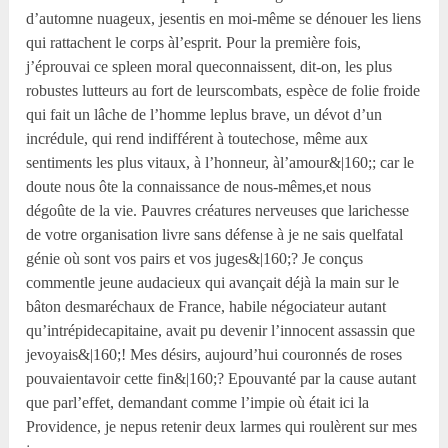
d’automne nuageux, jesentis en moi-même se dénouer les liens
qui rattachent le corps àl’esprit. Pour la première fois,
j’éprouvai ce spleen moral queconnaissent, dit-on, les plus
robustes lutteurs au fort de leurscombats, espèce de folie froide
qui fait un lâche de l’homme leplus brave, un dévot d’un
incrédule, qui rend indifférent à toutechose, même aux
sentiments les plus vitaux, à l’honneur, àl’amour&|160;; car le
doute nous ôte la connaissance de nous-mêmes,et nous
dégoûte de la vie. Pauvres créatures nerveuses que larichesse
de votre organisation livre sans défense à je ne sais quelfatal
génie où sont vos pairs et vos juges&|160;? Je conçus
commentle jeune audacieux qui avançait déjà la main sur le
bâton desmaréchaux de France, habile négociateur autant
qu’intrépidecapitaine, avait pu devenir l’innocent assassin que
jevoyais&|160;! Mes désirs, aujourd’hui couronnés de roses
pouvaientavoir cette fin&|160;? Epouvanté par la cause autant
que parl’effet, demandant comme l’impie où était ici la
Providence, je nepus retenir deux larmes qui roulèrent sur mes