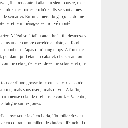
vail, il la rencontrait allantau sien, pauvre, mais
s noires des portes cochères. Ils se sont aimés
ant de semarier. Enfin la mère du garçon a donné
l’atelier et leur ménages’est trouvé monté.
ier. A l’église il fallut attendre la fin desmesses
 dans une chambre carrelée et triste, au fond
leur bonheur n’apas duré longtemps. A force de
pendant qu’il était au cabaret, ellepassait tout
t comme cela qu’elle est devenue si laide, et que
 tousser d’une grosse toux creuse, car la soirée
aporte, mais sans oser jamais ouvrir. A la fin,
un immense éclat de rirel’arrête court. « Valentin,
la fatigue sur les joues.
lle a osé venir le chercherlà, l’humilier devant
e en courant, au milieu des huées. Ilfranchit la