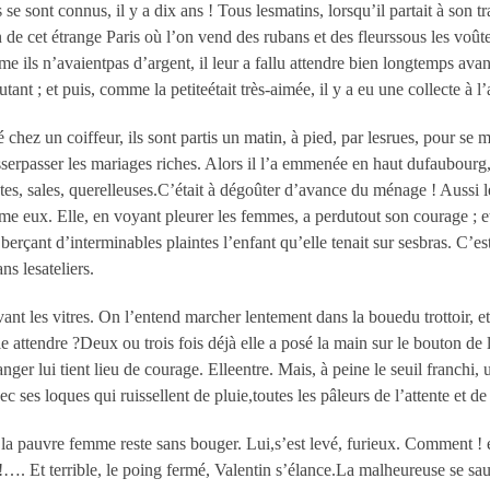
se sont connus, il y a dix ans ! Tous lesmatins, lorsqu’il partait à son tra
de cet étrange Paris où l’on vend des rubans et des fleurssous les voûte
mme ils n’avaientpas d’argent, il leur a fallu attendre bien longtemps av
autant ; et puis, comme la petiteétait très-aimée, il y a eu une collecte à 
hez un coiffeur, ils sont partis un matin, à pied, par lesrues, pour se mar
isserpasser les mariages riches. Alors il l’a emmenée en haut dufaubourg,
tes, sales, querelleuses.C’était à dégoûter d’avance du ménage ! Aussi 
e eux. Elle, en voyant pleurer les femmes, a perdutout son courage ; et, 
berçant d’interminables plaintes l’enfant qu’elle tenait sur sesbras. C’es
ns lesateliers.
vant les vitres. On l’entend marcher lentement dans la bouedu trottoir, et
 attendre ?Deux ou trois fois déjà elle a posé la main sur le bouton de l
nger lui tient lieu de courage. Elleentre. Mais, à peine le seuil franchi, 
ec ses loques qui ruissellent de pluie,toutes les pâleurs de l’attente et de 
, la pauvre femme reste sans bouger. Lui,s’est levé, furieux. Comment ! e
. Et terrible, le poing fermé, Valentin s’élance.La malheureuse se sauv