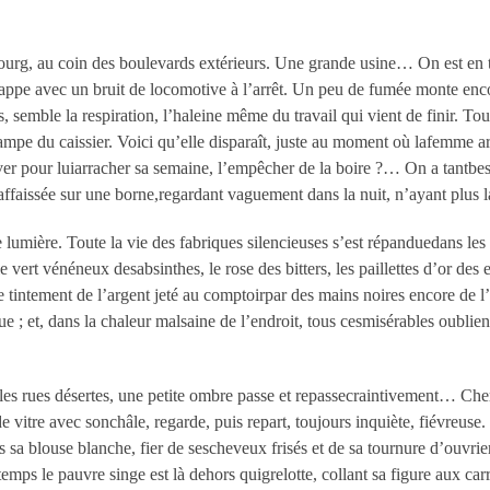
ubourg, au coin des boulevards extérieurs. Une grande usine… On est en t
happe avec un bruit de locomotive à l’arrêt. Un peu de fumée monte enc
, semble la respiration, l’haleine même du travail qui vient de finir. Tout
alampe du caissier. Voici qu’elle disparaît, juste au moment où lafemme ar
er pour luiarracher sa semaine, l’empêcher de la boire ?… On a tantbeso
ffaissée sur une borne,regardant vaguement dans la nuit, n’ayant plus l
lumière. Toute la vie des fabriques silencieuses s’est répanduedans les b
e vert vénéneux desabsinthes, le rose des bitters, les paillettes d’or des
 tintement de l’argent jeté au comptoirpar des mains noires encore de l
ue ; et, dans la chaleur malsaine de l’endroit, tous cesmisérables oublient
 les rues désertes, une petite ombre passe et repassecraintivement… Ch
 vitre avec sonchâle, regarde, puis repart, toujours inquiète, fiévreuse. 
sa blouse blanche, fier de sescheveux frisés et de sa tournure d’ouvrier
 temps le pauvre singe est là dehors quigrelotte, collant sa figure aux c