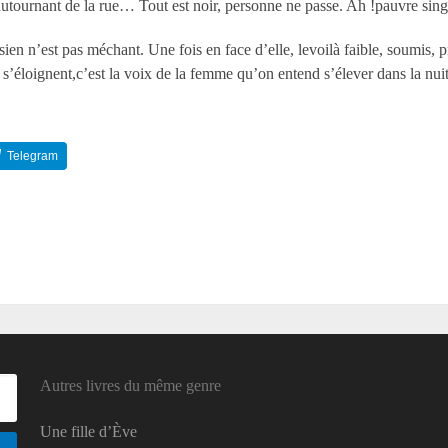
pe autournant de la rue… Tout est noir, personne ne passe. Ah !pauvre si
ien n’est pas méchant. Une fois en face d’elle, levoilà faible, soumis, 
 s’éloignent,c’est la voix de la femme qu’on entend s’élever dans la nuit
Telegram
Reddit
Autres livres du même genre
Une fille d’Ève