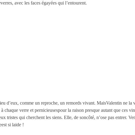
everres, avec les faces égayées qui l’entourent.
ilieu d’eux, comme un reproche, un remords vivant. MaisValentin ne la v
 chaque verre et pernicieusespour la raison presque autant que ces vins f
yeux tristes qui cherchent les siens. Elle, de soncôté, n’ose pas entrer. V
eest si laide !