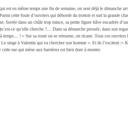
qui est en même temps une fin de semaine, on sent déjà le dimanche arri
Parmi cette foule d’ouvriers qui déborde du trottoir et suit la grande ch
e. Serrée dans un châle trop mince, sa petite figure hâve encadrée d’un 
 Qu’est-ce qu’elle cherche ?… Dans sa démarche pressée, dans son regard f
 à temps… ! » Sur sa route on se retourne, on ricane. Tous ces ouvriers la
… Le singe à Valentin qui va chercher son homme ». Et ils l’excitent 
ar cette rue qui mène aux barrières est bien dure à monter.