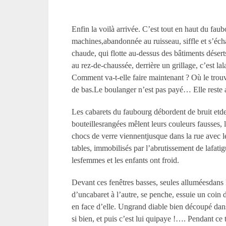
Enfin la voilà arrivée. C’est tout en haut du fa
machines,abandonnée au ruisseau, siffle et s’éc
chaude, qui flotte au-dessus des bâtiments déserts
au rez-de-chaussée, derrière un grillage, c’est l
Comment va-t-elle faire maintenant ? Où le trouv
de bas.Le boulanger n’est pas payé… Elle reste a
Les cabarets du faubourg débordent de bruit etde 
bouteillesrangées mêlent leurs couleurs fausses, l
chocs de verre viennentjusque dans la rue avec le
tables, immobilisés par l’abrutissement de lafatig
lesfemmes et les enfants ont froid.
Devant ces fenêtres basses, seules alluméesdans
d’uncabaret à l’autre, se penche, essuie un coin de
en face d’elle. Ungrand diable bien découpé dans 
si bien, et puis c’est lui quipaye !…. Pendant ce