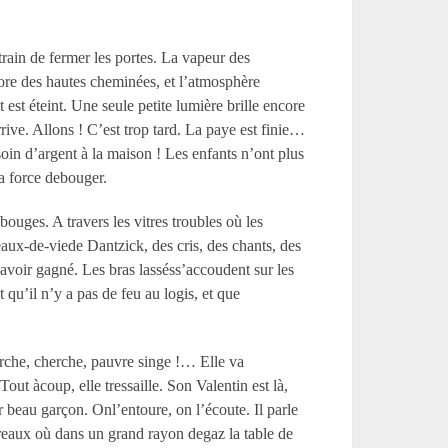
rain de fermer les portes. La vapeur des
ore des hautes cheminées, et l’atmosphère
 est éteint. Une seule petite lumière brille encore
rive. Allons ! C’est trop tard. La paye est finie…
in d’argent à la maison ! Les enfants n’ont plus
a force debouger.
ouges. A travers les vitres troubles où les
 eaux-de-viede Dantzick, des cris, des chants, des
’avoir gagné. Les bras lasséss’accoudent sur les
 qu’il n’y a pas de feu au logis, et que
erche, cherche, pauvre singe !… Elle va
Tout àcoup, elle tressaille. Son Valentin est là,
 beau garçon. Onl’entoure, on l’écoute. Il parle
arreaux où dans un grand rayon degaz la table de