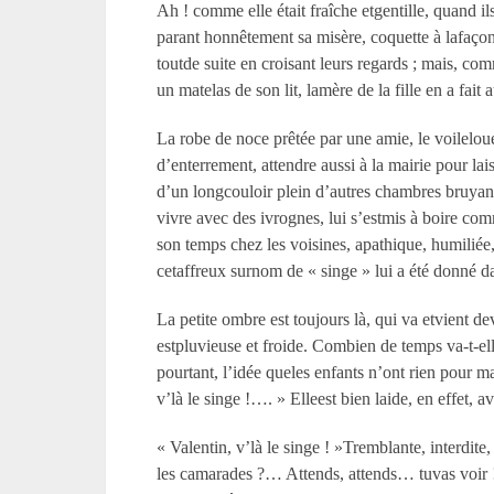
Ah ! comme elle était fraîche etgentille, quand ils 
parant honnêtement sa misère, coquette à lafaçon 
toutde suite en croisant leurs regards ; mais, co
un matelas de son lit, lamère de la fille en a fait 
La robe de noce prêtée par une amie, le voileloué c
d’enterrement, attendre aussi à la mairie pour la
d’un longcouloir plein d’autres chambres bruyan
vivre avec des ivrognes, lui s’estmis à boire comm
son temps chez les voisines, apathique, humiliée,
cetaffreux surnom de « singe » lui a été donné da
La petite ombre est toujours là, qui va etvient de
estpluvieuse et froide. Combien de temps va-t-elle
pourtant, l’idée queles enfants n’ont rien pour ma
v’là le singe !…. » Elleest bien laide, en effet, av
« Valentin, v’là le singe ! »Tremblante, interdite
les camarades ?… Attends, attends… tuvas voir !…