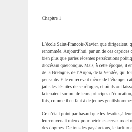
Chapitre 1
L’école Saint-Francois-Xavier, que dirigeaient, qu
renommée. Aujourd’hui, par un de ces caprices d
bien plus que parles récentes persécutions polit
diocésain quelconque. Mais, à cette époque, il en e
de la Bretagne, de l’Anjou, de la Vendée, qui form
pensante. Elle en recevait même de l’étranger cat
jadis les Jésuites de se réfugier, et où ils ont la
la tenaient surtout de leurs principes d’éducatio
fois, comme il en faut à de jeunes gentilshommes,
Ce n’était point par hasard que les Jésuites,à le
leurconvenait mieux pour pétrir les cerveaux et
des dogmes. De tous les paysbretons, le taciturn