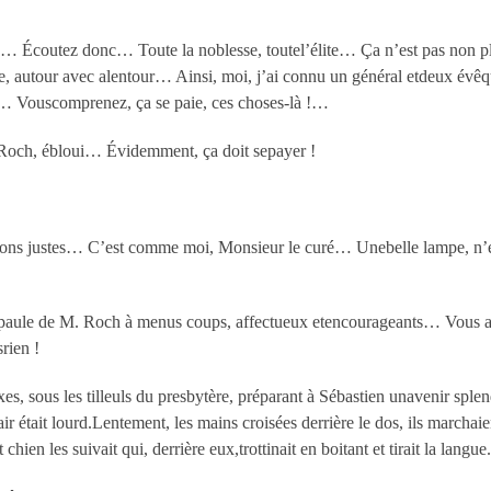
… Écoutez donc… Toute la noblesse, toutel’élite… Ça n’est pas non pl
ie, autour avec alentour… Ainsi, moi, j’ai connu un général etdeux év
 !… Vouscomprenez, ça se paie, ces choses-là !…
 Roch, ébloui… Évidemment, ça doit sepayer !
oyons justes… C’est comme moi, Monsieur le curé… Unebelle lampe, n’es
l’épaule de M. Roch à menus coups, affectueux etencourageants… Vous av
rien !
s, sous les tilleuls du presbytère, préparant à Sébastien unavenir splendi
air était lourd.Lentement, les mains croisées derrière le dos, ils marchaien
hien les suivait qui, derrière eux,trottinait en boitant et tirait la langu