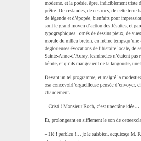
moderne, et la poésie, âpre, indiciblement triste 
prêtre. De ceslandes, de ces rocs, de cette terre
de légende et d’épopée, bienfaits pour impressionn
sont le grand moyen d’action des Jésuites, et pa
typographiques –ornés de dessins pieux, de vues a
morale du milieu breton, en même tempsqu’une des
deglorieuses évocations de l’histoire locale, de s
Sainte-Anne-d’Auray, lesmiracles n’étaient pas r
bénite, et qu’ils mangeaient de la langouste, une
Devant un tel programme, et malgré la modestied
osa concevoirl’orgueilleuse pensée d’envoyer, che
chaudement.
– Cristi ! Monsieur Roch, c’est unecrâne idée
Et, prolongeant en sifflement le son de cetteexcla
– Hé ! parbleu !… je le saisbien, acquiesça M. Ro