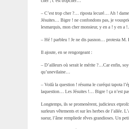
cher ; c’est tropcher…
– C’est trop cher ?… riposta lecuré… Ah ! dame
Jésuites… Bigre ! ne confondons pas, je vouspr
lesmarquis, mon cher monsieur, y en a ! y en a
– Hé ! parbleu ! Je ne dis pasnon… protesta M.
Il ajoute, en se rengorgeant :
– D’ailleurs où serait le mérite ?…Car enfin, s
qu’unevilaine…
– Voilà la question ! résuma le curéqui tapota 
laquestion… Les Jésuites !… Bigre ! ça n’est pas
Longtemps, ils se promenèrent, judicieux etprolixe
surleurs vêtements et sur les herbes de l’allée. L’
sueur, l’âme rempliede rêves grandioses. Un petit c