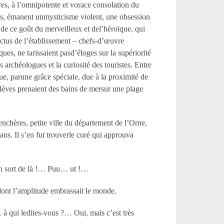
vres, à l’omnipotente et vorace consolation du
rées, émanent unmysticisme violent, une obsession
, de ce goût du merveilleux et del’héroïque, qui
ectus de l’établissement – chefs-d’œuvre
ues, ne tarissaient pasd’éloges sur la supériorité
rchéologues et la curiosité des touristes. Entre
 que, parune grâce spéciale, due à la proximité de
élèves prenaient des bains de mersur une plage
chères, petite ville du département de l’Orne,
ans. Il s’en fut trouverle curé qui approuva
on sort de là !… Puu… ut !…
e dont l’amplitude embrassait le monde.
… à qui ledites-vous ?… Oui, mais c’est très