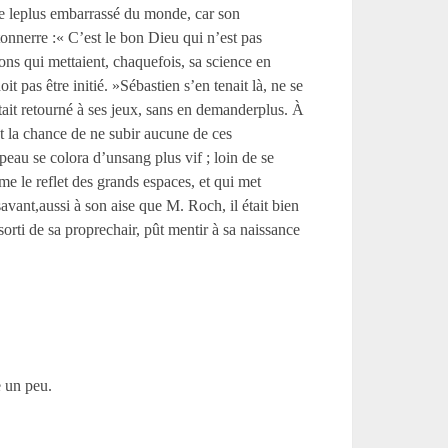
omme leplus embarrassé du monde, car son
 tonnerre :« C’est le bon Dieu qui n’est pas
ons qui mettaient, chaquefois, sa science en
t pas être initié. »Sébastien s’en tenait là, ne se
 était retourné à ses jeux, sans en demanderplus. À
t la chance de ne subir aucune de ces
 peau se colora d’unsang plus vif ; loin de se
e le reflet des grands espaces, et qui met
savant,aussi à son aise que M. Roch, il était bien
sorti de sa proprechair, pût mentir à sa naissance
 un peu.