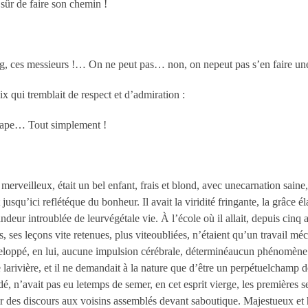
sûr de faire son chemin !
ng, ces messieurs !… On ne peut pas… non, on nepeut pas s’en faire une
x qui tremblait de respect et d’admiration :
 pape… Tout simplement !
 merveilleux, était un bel enfant, frais et blond, avec unecarnation saine
 jusqu’ici reflétéque du bonheur. Il avait la viridité fringante, la grâce 
candeur introublée de leurvégétale vie. À l’école où il allait, depuis cinq a
s, ses leçons vite retenues, plus viteoubliées, n’étaient qu’un travail 
eloppé, en lui, aucune impulsion cérébrale, déterminéaucun phénomène de 
 larivière, et il ne demandait à la nature que d’être un perpétuelchamp d
, n’avait pas eu letemps de semer, en cet esprit vierge, les premières se
r des discours aux voisins assemblés devant saboutique. Majestueux et h