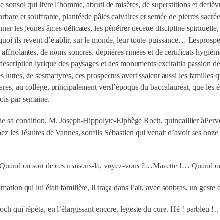
de sonsol qui livre l’homme, abruti de misères, de superstitions et defiè
 barbare et souffrante, plantéede pâles calvaires et semée de pierres sac
er les jeunes âmes délicates, les pénétrer decette discipline spirituelle
rquoi ils rêvent d’établir, sur le monde, leur toute-puissance… Lesprosp
ffriolantes, de noms sonores, deprières rimées et de certificats hygiéniq
cription lyrique des paysages et des monuments excitaitla passion des a
es luttes, de sesmartyres, ces prospectus avertissaient aussi les familles
ares, au collège, principalement versl’époque du baccalauréat, que les 
fois par semaine.
e sa condition, M. Joseph-Hippolyte-Elphège Roch, quincaillier àPerven
z les Jésuites de Vannes, sonfils Sébastien qui venait d’avoir ses onze 
… Quand on sort de ces maisons-là, voyez-vous ?…Mazette !… Quand 
mation qui lui était familière, il traça dans l’air, avec sonbras, un gest
ch qui répéta, en l’élargissant encore, legeste du curé. Hé ! parbleu !