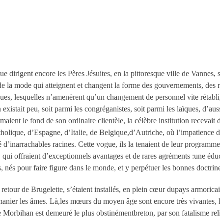
e dirigent encore les Pères Jésuites, en la pittoresque ville de Vannes, s
e la mode qui atteignent et changent la forme des gouvernements, des r
iques, lesquelles n’amenèrent qu’un changement de personnel vite rétabli
xistait peu, soit parmi les congréganistes, soit parmi les laïques, d’aussi
aient le fond de son ordinaire clientèle, la célèbre institution recevait d
holique, d’Espagne, d’Italie, de Belgique,d’Autriche, où l’impatience de
issé d’inarrachables racines. Cette vogue, ils la tenaient de leur programm
n, qui offraient d’exceptionnels avantages et de rares agréments :une édu
 nés pour faire figure dans le monde, et y perpétuer les bonnes doctrine
ur retour de Brugelette, s’étaient installés, en plein cœur dupays armor
 manier les âmes. Là,les mœurs du moyen âge sont encore très vivantes,
e Morbihan est demeuré le plus obstinémentbreton, par son fatalisme rel