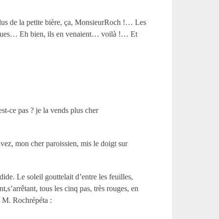
us de la petite bière, ça, MonsieurRoch !… Les
êques… Eh bien, ils en venaient… voilà !… Et
t-ce pas ? je la vends plus cher
ez, mon cher paroissien, mis le doigt sur
de. Le soleil gouttelait d’entre les feuilles,
t,s’arrêtant, tous les cinq pas, très rouges, en
e. M. Rochrépéta :