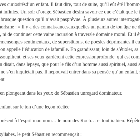
ves curiositésd’un enfant. Il faut dire, tout de suite, qu’il eût été l’h
nt infinies. Un soir d’orage,Sébastien désira savoir ce que c’était que le
brusque question qu’il n’avait pasprévue. À plusieurs autres interrogati
aphorisme : « Il y a des connaissancesauxquelles un gamin de ton âge ne doi
s, ni de continuer cette vaine incursion à traversle domaine moral. Et il
demensonges sentimentaux, de superstitions, de poésies déprimantes,il eu
on appelle l’éducation de lafamille. En grandissant, loin de s’étioler, sa
ouplirent, et ses yeux gardèrent cette expressionprofonde, qui est comm
 disait, dans lepays, que pour le fils d’un homme aussi spirituel, aussi 
ne s’en inquiétait pas. Il nepouvait entrer dans sa pensée qu’un enfant, 
nt.
, en plongeant dans les yeux de Sébastien unregard dominateur.
nfant sur le ton d’une leçon récitée.
 présent à l’esprit mon nom… le nom des Roch… et tout irabien. Répète
yllabes, le petit Sébastien recommençait :