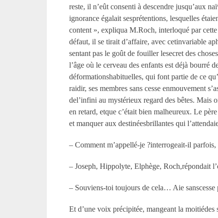
reste, il n’eût consenti à descendre jusqu’aux naï
ignorance égalait sesprétentions, lesquelles étaie
content », expliqua M.Roch, interloqué par cette 
défaut, il se tirait d’affaire, avec cetinvariable 
sentant pas le goût de fouiller lesecret des chose
l’âge où le cerveau des enfants est déjà bourré 
déformationshabituelles, qui font partie de ce qu’
raidir, ses membres sans cesse enmouvement s’ass
del’infini au mystérieux regard des bêtes. Mais on
en retard, etque c’était bien malheureux. Le père 
et manquer aux destinéesbrillantes qui l’attendaie
– Comment m’appellé-je ?interrogeait-il parfois
– Joseph, Hippolyte, Elphège, Roch,répondait l’e
– Souviens-toi toujours de cela… Aie sanscesse
Et d’une voix précipitée, mangeant la moitiédes s