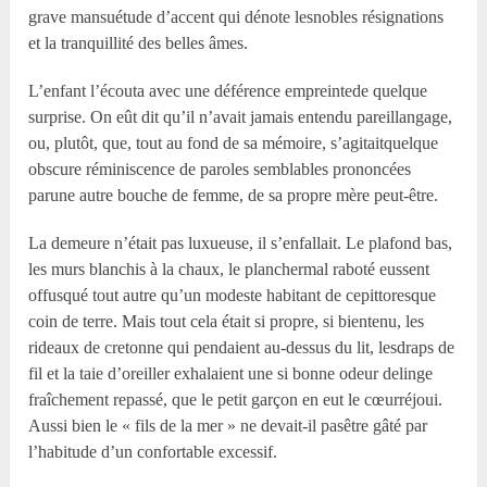
grave mansuétude d’accent qui dénote lesnobles résignations
et la tranquillité des belles âmes.
L’enfant l’écouta avec une déférence empreintede quelque
surprise. On eût dit qu’il n’avait jamais entendu pareillangage,
ou, plutôt, que, tout au fond de sa mémoire, s’agitaitquelque
obscure réminiscence de paroles semblables prononcées
parune autre bouche de femme, de sa propre mère peut-être.
La demeure n’était pas luxueuse, il s’enfallait. Le plafond bas,
les murs blanchis à la chaux, le planchermal raboté eussent
offusqué tout autre qu’un modeste habitant de cepittoresque
coin de terre. Mais tout cela était si propre, si bientenu, les
rideaux de cretonne qui pendaient au-dessus du lit, lesdraps de
fil et la taie d’oreiller exhalaient une si bonne odeur delinge
fraîchement repassé, que le petit garçon en eut le cœurréjoui.
Aussi bien le « fils de la mer » ne devait-il pasêtre gâté par
l’habitude d’un confortable excessif.