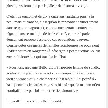
plusimpressionnante par la pâleur du charmant visage.
C’était un garçonnet de dix à onze ans, auxtraits purs, à la
peau mate et blanche, ainsi qu’on la rencontrehabituellement
dans le type espagnol. Et, comme une certaineconfusion
régnait dans ce multiple désir de charité, contrarié parle
dénuement presque absolu de ces populations pauvres,
commetoutes ces mères de familles nombreuses ne pouvaient
s’offrir pourbien longtemps à héberger la petite victime, ce fut
encore le bonAlain qui trancha le débat.
« Pour lors, madame Hélic, dit-il à lapropre femme du syndic,
voulez-vous prendre ce petiot chez vousjusqu’à ce que ma
vieille vienne vous le chercher ? C’est moiqui l’ai pêché là-
bas ; j’entends le garder, et je suis biensûr que la maman m’en
voudrait de ne pas lui donner ce fieu ànourrir. »
La vieille femme interpelléerépondit :