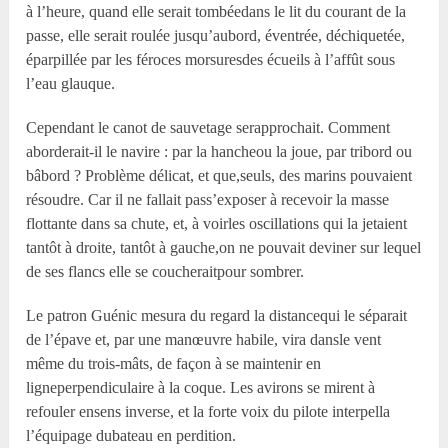
à l’heure, quand elle serait tombéedans le lit du courant de la
passe, elle serait roulée jusqu’aubord, éventrée, déchiquetée,
éparpillée par les féroces morsuresdes écueils à l’affût sous
l’eau glauque.
Cependant le canot de sauvetage serapprochait. Comment
aborderait-il le navire : par la hancheou la joue, par tribord ou
bâbord ? Problème délicat, et que,seuls, des marins pouvaient
résoudre. Car il ne fallait pass’exposer à recevoir la masse
flottante dans sa chute, et, à voirles oscillations qui la jetaient
tantôt à droite, tantôt à gauche,on ne pouvait deviner sur lequel
de ses flancs elle se coucheraitpour sombrer.
Le patron Guénic mesura du regard la distancequi le séparait
de l’épave et, par une manœuvre habile, vira dansle vent
même du trois-mâts, de façon à se maintenir en
ligneperpendiculaire à la coque. Les avirons se mirent à
refouler ensens inverse, et la forte voix du pilote interpella
l’équipage dubateau en perdition.