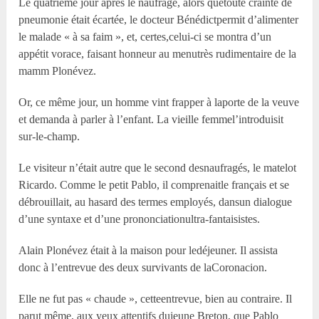
Le quatrième jour après le naufrage, alors quetoute crainte de
pneumonie était écartée, le docteur Bénédictpermit d’alimenter
le malade « à sa faim », et, certes,celui-ci se montra d’un
appétit vorace, faisant honneur au menutrès rudimentaire de la
mamm Plonévez.
Or, ce même jour, un homme vint frapper à laporte de la veuve
et demanda à parler à l’enfant. La vieille femmel’introduisit
sur-le-champ.
Le visiteur n’était autre que le second desnaufragés, le matelot
Ricardo. Comme le petit Pablo, il comprenaitle français et se
débrouillait, au hasard des termes employés, dansun dialogue
d’une syntaxe et d’une prononciationultra-fantaisistes.
Alain Plonévez était à la maison pour ledéjeuner. Il assista
donc à l’entrevue des deux survivants de laCoronacion.
Elle ne fut pas « chaude », cetteentrevue, bien au contraire. Il
parut même, aux yeux attentifs dujeune Breton, que Pablo