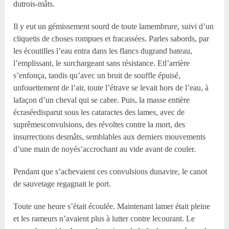
dutrois-mâts.
Il y eut un gémissement sourd de toute lamembrure, suivi d’un
cliquetis de choses rompues et fracassées. Parles sabords, par
les écoutilles l’eau entra dans les flancs dugrand bateau,
l’emplissant, le surchargeant sans résistance. Etl’arrière
s’enfonça, tandis qu’avec un bruit de souffle épuisé,
unfouettement de l’air, toute l’étrave se levait hors de l’eau, à
lafaçon d’un cheval qui se cabre. Puis, la masse entière
écraséedisparut sous les cataractes des lames, avec de
suprêmesconvulsions, des révoltes contre la mort, des
insurrections desmâts, semblables aux derniers mouvements
d’une main de noyés’accrochant au vide avant de couler.
Pendant que s’achevaient ces convulsions dunavire, le canot
de sauvetage regagnait le port.
Toute une heure s’était écoulée. Maintenant lamer était pleine
et les rameurs n’avaient plus à lutter contre lecourant. Le