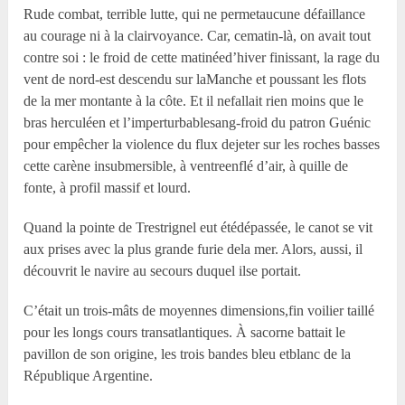
Rude combat, terrible lutte, qui ne permetaucune défaillance
au courage ni à la clairvoyance. Car, cematin-là, on avait tout
contre soi : le froid de cette matinéed’hiver finissant, la rage du
vent de nord-est descendu sur laManche et poussant les flots
de la mer montante à la côte. Et il nefallait rien moins que le
bras herculéen et l’imperturbablesang-froid du patron Guénic
pour empêcher la violence du flux dejeter sur les roches basses
cette carène insubmersible, à ventreenflé d’air, à quille de
fonte, à profil massif et lourd.
Quand la pointe de Trestrignel eut étédépassée, le canot se vit
aux prises avec la plus grande furie dela mer. Alors, aussi, il
découvrit le navire au secours duquel ilse portait.
C’était un trois-mâts de moyennes dimensions,fin voilier taillé
pour les longs cours transatlantiques. À sacorne battait le
pavillon de son origine, les trois bandes bleu etblanc de la
République Argentine.