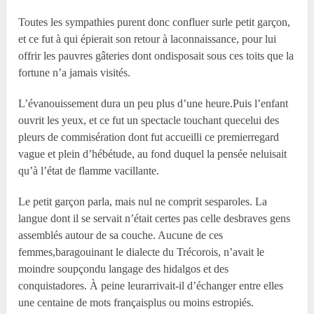
Toutes les sympathies purent donc confluer surle petit garçon,
et ce fut à qui épierait son retour à laconnaissance, pour lui
offrir les pauvres gâteries dont ondisposait sous ces toits que la
fortune n’a jamais visités.
L’évanouissement dura un peu plus d’une heure.Puis l’enfant
ouvrit les yeux, et ce fut un spectacle touchant quecelui des
pleurs de commisération dont fut accueilli ce premierregard
vague et plein d’hébétude, au fond duquel la pensée neluisait
qu’à l’état de flamme vacillante.
Le petit garçon parla, mais nul ne comprit sesparoles. La
langue dont il se servait n’était certes pas celle desbraves gens
assemblés autour de sa couche. Aucune de ces
femmes,baragouinant le dialecte du Trécorois, n’avait le
moindre soupçondu langage des hidalgos et des
conquistadores. À peine leurarrivait-il d’échanger entre elles
une centaine de mots françaisplus ou moins estropiés.