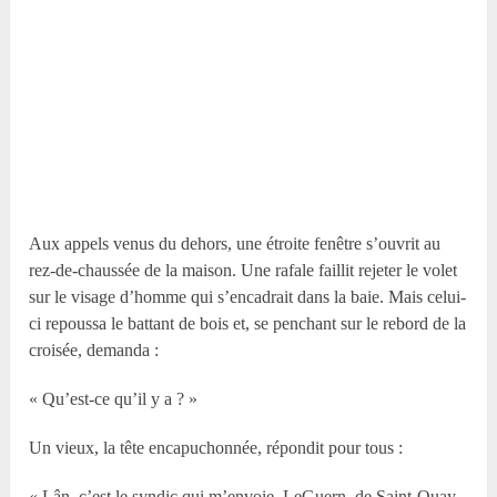
Aux appels venus du dehors, une étroite fenêtre s’ouvrit au
rez-de-chaussée de la maison. Une rafale faillit rejeter le volet
sur le visage d’homme qui s’encadrait dans la baie. Mais celui-
ci repoussa le battant de bois et, se penchant sur le rebord de la
croisée, demanda :
« Qu’est-ce qu’il y a ? »
Un vieux, la tête encapuchonnée, répondit pour tous :
« Lân, c’est le syndic qui m’envoie. LeGuern, de Saint-Quay,