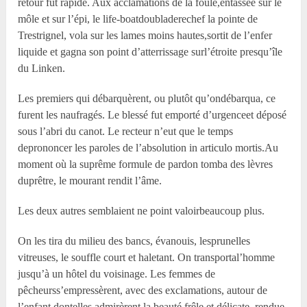
retour fut rapide. Aux acclamations de la foule,entassée sur le
môle et sur l’épi, le life-boatdoubladerechef la pointe de
Trestrignel, vola sur les lames moins hautes,sortit de l’enfer
liquide et gagna son point d’atterrissage surl’étroite presqu’île
du Linken.
Les premiers qui débarquèrent, ou plutôt qu’ondébarqua, ce
furent les naufragés. Le blessé fut emporté d’urgenceet déposé
sous l’abri du canot. Le recteur n’eut que le temps
deprononcer les paroles de l’absolution in articulo mortis.Au
moment où la suprême formule de pardon tomba des lèvres
duprêtre, le mourant rendit l’âme.
Les deux autres semblaient ne point valoirbeaucoup plus.
On les tira du milieu des bancs, évanouis, lesprunelles
vitreuses, le souffle court et haletant. On transportal’homme
jusqu’à un hôtel du voisinage. Les femmes de
pêcheurss’empressèrent, avec des exclamations, autour de
l’enfant dontelles admirèrent la beauté frêle et délicate, rendue