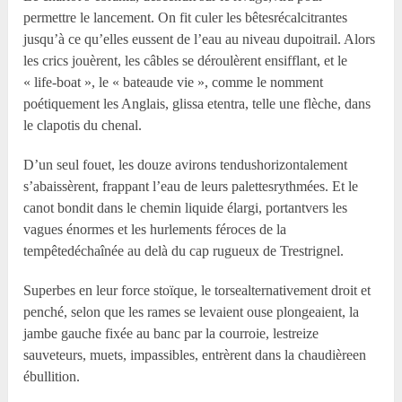
permettre le lancement. On fit culer les bêtesrécalcitrantes
jusqu’à ce qu’elles eussent de l’eau au niveau dupoitrail. Alors
les crics jouèrent, les câbles se déroulèrent ensifflant, et le
« life-boat », le « bateaude vie », comme le nomment
poétiquement les Anglais, glissa etentra, telle une flèche, dans
le clapotis du chenal.
D’un seul fouet, les douze avirons tendushorizontalement
s’abaissèrent, frappant l’eau de leurs palettesrythmées. Et le
canot bondit dans le chemin liquide élargi, portantvers les
vagues énormes et les hurlements féroces de la
tempêtedéchaînée au delà du cap rugueux de Trestrignel.
Superbes en leur force stoïque, le torsealternativement droit et
penché, selon que les rames se levaient ouse plongeaient, la
jambe gauche fixée au banc par la courroie, lestreize
sauveteurs, muets, impassibles, entrèrent dans la chaudièreen
ébullition.