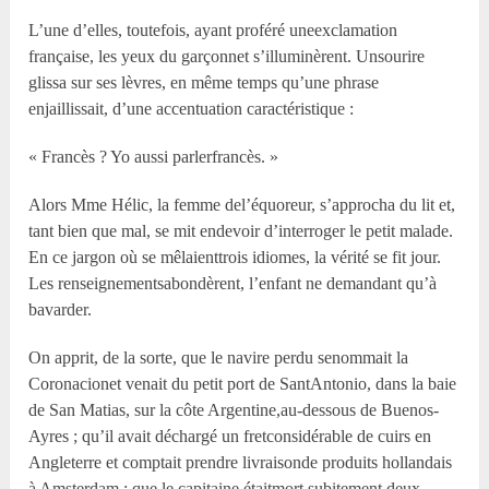
L’une d’elles, toutefois, ayant proféré uneexclamation
française, les yeux du garçonnet s’illuminèrent. Unsourire
glissa sur ses lèvres, en même temps qu’une phrase
enjaillissait, d’une accentuation caractéristique :
« Francès ? Yo aussi parlerfrancès. »
Alors M
me
Hélic, la femme del’équoreur, s’approcha du lit et,
tant bien que mal, se mit endevoir d’interroger le petit malade.
En ce jargon où se mêlaienttrois idiomes, la vérité se fit jour.
Les renseignementsabondèrent, l’enfant ne demandant qu’à
bavarder.
On apprit, de la sorte, que le navire perdu senommait la
Coronacionet venait du petit port de SantAntonio, dans la baie
de San Matias, sur la côte Argentine,au-dessous de Buenos-
Ayres ; qu’il avait déchargé un fretconsidérable de cuirs en
Angleterre et comptait prendre livraisonde produits hollandais
à Amsterdam ; que le capitaine étaitmort subitement deux