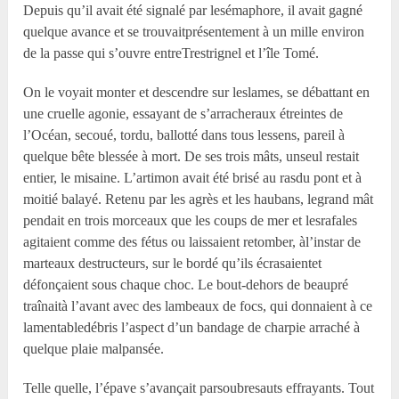
Depuis qu’il avait été signalé par lesémaphore, il avait gagné
quelque avance et se trouvaitprésentement à un mille environ
de la passe qui s’ouvre entreTrestrignel et l’île Tomé.
On le voyait monter et descendre sur leslames, se débattant en
une cruelle agonie, essayant de s’arracheraux étreintes de
l’Océan, secoué, tordu, ballotté dans tous lessens, pareil à
quelque bête blessée à mort. De ses trois mâts, unseul restait
entier, le misaine. L’artimon avait été brisé au rasdu pont et à
moitié balayé. Retenu par les agrès et les haubans, legrand mât
pendait en trois morceaux que les coups de mer et lesrafales
agitaient comme des fétus ou laissaient retomber, àl’instar de
marteaux destructeurs, sur le bordé qu’ils écrasaientet
défonçaient sous chaque choc. Le bout-dehors de beaupré
traînaità l’avant avec des lambeaux de focs, qui donnaient à ce
lamentabledébris l’aspect d’un bandage de charpie arraché à
quelque plaie malpansée.
Telle quelle, l’épave s’avançait parsoubresauts effrayants. Tout