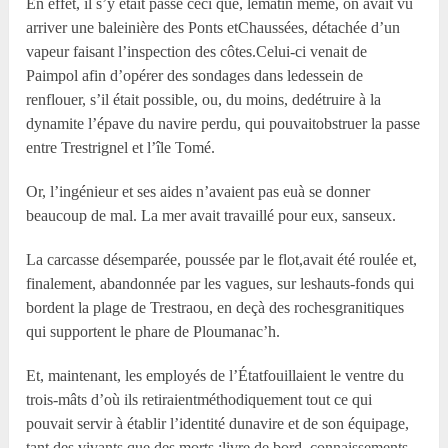
En effet, il s’y était passé ceci que, lematin même, on avait vu
arriver une baleinière des Ponts etChaussées, détachée d’un
vapeur faisant l’inspection des côtes.Celui-ci venait de
Paimpol afin d’opérer des sondages dans ledessein de
renflouer, s’il était possible, ou, du moins, dedétruire à la
dynamite l’épave du navire perdu, qui pouvaitobstruer la passe
entre Trestrignel et l’île Tomé.
Or, l’ingénieur et ses aides n’avaient pas euà se donner
beaucoup de mal. La mer avait travaillé pour eux, sanseux.
La carcasse désemparée, poussée par le flot,avait été roulée et,
finalement, abandonnée par les vagues, sur leshauts-fonds qui
bordent la plage de Trestraou, en deçà des rochesgranitiques
qui supportent le phare de Ploumanac’h.
Et, maintenant, les employés de l’Étatfouillaient le ventre du
trois-mâts d’où ils retiraientméthodiquement tout ce qui
pouvait servir à établir l’identité dunavire et de son équipage,
tant des vivants que des morts :livre de bord, connaissements,