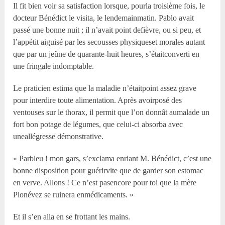
Il fit bien voir sa satisfaction lorsque, pourla troisième fois, le
docteur Bénédict le visita, le lendemainmatin. Pablo avait
passé une bonne nuit ; il n’avait point defièvre, ou si peu, et
l’appétit aiguisé par les secousses physiqueset morales autant
que par un jeûne de quarante-huit heures, s’étaitconverti en
une fringale indomptable.
Le praticien estima que la maladie n’étaitpoint assez grave
pour interdire toute alimentation. Après avoirposé des
ventouses sur le thorax, il permit que l’on donnât aumalade un
fort bon potage de légumes, que celui-ci absorba avec
uneallégresse démonstrative.
« Parbleu ! mon gars, s’exclama enriant M. Bénédict, c’est une
bonne disposition pour guérirvite que de garder son estomac
en verve. Allons ! Ce n’est pasencore pour toi que la mère
Plonévez se ruinera enmédicaments. »
Et il s’en alla en se frottant les mains.