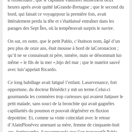
heures après avoir quitté laGrande-Bretagne ; que le second du
bord, qui faisait ce voyagepour la première fois, avait
littéralement perdu la tête et s’étaitlaissé entraîner dans les
parages des Sept Îles, où la tempêteavait surpris le navire.
On sut, en outre, que le petit Pablo, c’étaitson nom, âgé d’un
peu plus de onze ans, était mousse à bord de laCoronacion ;
qu’il ne se connaissait ni père, nimère, mais se dénommait lui-
même « le fils de la mer »,hijo del mar ; que le matelot sauvé
avec luis’appelait Ricardo.
Ce long babillage avait fatigué l’enfant. Lasurvenance, fort
opportune, du docteur Bénédict y mit un terme.Celui-ci
gourmanda les commères trop curieuses qui avaient faitjaser le
petit malade, sans souci de la bronchite qui avait gagnéles
capillarités du poumon et pouvait dégénérer en fluxion
depoitrine. Et, comme sa visite coïncidait avec le retour
d’AlainPlonévez amenant sa mère, femme de cinquante-huit
ans, fortingambe, il recommanda que l’on transportât Pablo