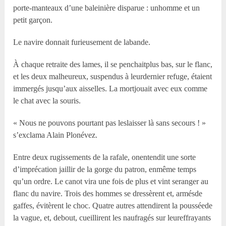
porte-manteaux d’une baleinière disparue : unhomme et un
petit garçon.
Le navire donnait furieusement de labande.
À chaque retraite des lames, il se penchaitplus bas, sur le flanc,
et les deux malheureux, suspendus à leurdernier refuge, étaient
immergés jusqu’aux aisselles. La mortjouait avec eux comme
le chat avec la souris.
« Nous ne pouvons pourtant pas leslaisser là sans secours ! »
s’exclama Alain Plonévez.
Entre deux rugissements de la rafale, onentendit une sorte
d’imprécation jaillir de la gorge du patron, enmême temps
qu’un ordre. Le canot vira une fois de plus et vint seranger au
flanc du navire. Trois des hommes se dressèrent et, armésde
gaffes, évitèrent le choc. Quatre autres attendirent la pousséede
la vague, et, debout, cueillirent les naufragés sur leureffrayants