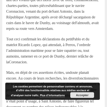
chartes-parties, toutes piècesétablissant que le navire
Coronacion, venant du port deSant Antonio, dans la
République Argentine, après avoir déchargé sacargaison de
cuirs dans le havre de Dunby, au voisinage deFalmouth, avait
repris sa route vers Amsterdam.
Tout ceci confirmait les déclarations du petitPablo et du
matelot Ricardo Lopez, qui attendait, à Perros, l’ordrede
l’administration maritime pour se faire rapatrier ou, tout
aumoins, ramener en ce port de Dunby, dernier relâche de
laCoronacion.
Mais, en dépit de ces assertions écrites, undoute planait
encore. Au cours de leurs recherches, les diversfonctionnaires
de la marine n’avaient découvert aucun documentétablissant la
Les cookies permettent de personnaliser contenu et annonces,
propriété du navire. Ils en conclurent que, sansdoute, ce titre
d'offrir des fonctionnalités relatives aux médias sociaux et
Accepter
d'analyser notre trafic.
Plus d’informations
de propriété s’était perdu pendant le naufrage, oubien qu’il
n’était point d’usage, à Sant Antonio, de faire figurerun tel
document au nombre des pièces indispensables à la