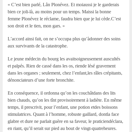
« C’est bien parlé, Lân Plonévez. Et moiaussi je le garderais
bien ce joli-là, au moins pour un temps. Maissi la bonne
femme Plonévez le réclame, faudra bien que je lui cède.C’est
son droit et le tien, mon gars. »
L’accord ainsi fait, on ne s’occupa plus qu’àdonner des soins
aux survivants de la catastrophe.
Le jeune médecin du bourg les avaitsoigneusement auscultés
et palpés. Rien de cassé dans les os, riende lésé gravement
dans les organes ; seulement, chez l’enfant,les râles crépitants,
dénonciateurs d’une forte bronchite.
En conséquence, il ordonna qu’on les couchâtdans des lits
bien chauds, qu’on les tînt provisoirement à ladiète. En même
temps, il prescrivit, pour l’enfant, une potion etdes boissons
stimulatrices. Quant à l’homme, robuste gaillard, dontla face
glabre et dure ne parlait guère en sa faveur, le praticiendéclara,
en riant, qu’il serait sur pied au bout de vingt-quatreheures.