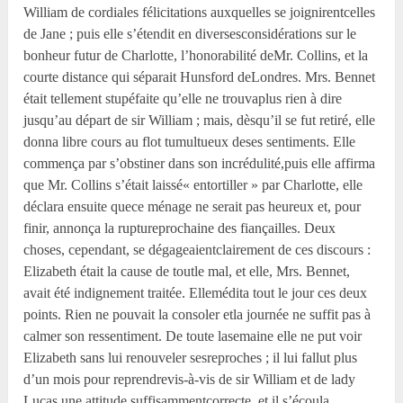
William de cordiales félicitations auxquelles se joignirentcelles
de Jane ; puis elle s’étendit en diversesconsidérations sur le
bonheur futur de Charlotte, l’honorabilité deMr. Collins, et la
courte distance qui séparait Hunsford deLondres. Mrs. Bennet
était tellement stupéfaite qu’elle ne trouvaplus rien à dire
jusqu’au départ de sir William ; mais, dèsqu’il se fut retiré, elle
donna libre cours au flot tumultueux deses sentiments. Elle
commença par s’obstiner dans son incrédulité,puis elle affirma
que Mr. Collins s’était laissé« entortiller » par Charlotte, elle
déclara ensuite quece ménage ne serait pas heureux et, pour
finir, annonça la ruptureprochaine des fiançailles. Deux
choses, cependant, se dégageaientclairement de ces discours :
Elizabeth était la cause de toutle mal, et elle, Mrs. Bennet,
avait été indignement traitée. Ellemédita tout le jour ces deux
points. Rien ne pouvait la consoler etla journée ne suffit pas à
calmer son ressentiment. De toute lasemaine elle ne put voir
Elizabeth sans lui renouveler sesreproches ; il lui fallut plus
d’un mois pour reprendrevis-à-vis de sir William et de lady
Lucas une attitude suffisammentcorrecte, et il s’écoula