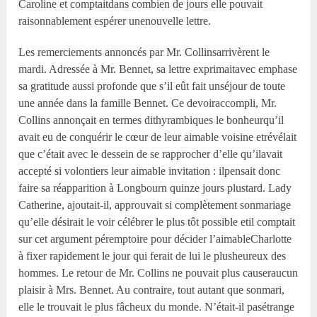
Caroline et comptaitdans combien de jours elle pouvait
raisonnablement espérer unenouvelle lettre.
Les remerciements annoncés par Mr. Collinsarrivèrent le
mardi. Adressée à Mr. Bennet, sa lettre exprimaitavec emphase
sa gratitude aussi profonde que s’il eût fait unséjour de toute
une année dans la famille Bennet. Ce devoiraccompli, Mr.
Collins annonçait en termes dithyrambiques le bonheurqu’il
avait eu de conquérir le cœur de leur aimable voisine etrévélait
que c’était avec le dessein de se rapprocher d’elle qu’ilavait
accepté si volontiers leur aimable invitation : ilpensait donc
faire sa réapparition à Longbourn quinze jours plustard. Lady
Catherine, ajoutait-il, approuvait si complètement sonmariage
qu’elle désirait le voir célébrer le plus tôt possible etil comptait
sur cet argument péremptoire pour décider l’aimableCharlotte
à fixer rapidement le jour qui ferait de lui le plusheureux des
hommes. Le retour de Mr. Collins ne pouvait plus causeraucun
plaisir à Mrs. Bennet. Au contraire, tout autant que sonmari,
elle le trouvait le plus fâcheux du monde. N’était-il pasétrange