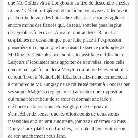
que Mr. Collins vînt à Longbourn au lieu de descendre chezles
Lucas ? C’était fort gênant et tout à fait ennuyeux. Ellen’avait
pas besoin de voir des hôtes chez elle avec sa santéfragile et
encore moins des fiancés qui, de tous, sont les gens lesplus
désagréables à recevoir. Ainsi murmurait Mrs. Bennet, et
cesplaintes ne cessaient que pour faire place à l’expression
plusamère du chagrin que lui causait l’absence prolongée de
Mr.Bingley. Cette absence inquiétait aussi Jane et Elizabeth.
Lesjours s’écoulaient sans apporter de nouvelles, sinon celle
quicommençait à circuler à Meryton qu’on ne le reverrait plus
de toutl’hiver à Netherfield. Elizabeth elle-même commençait
à craindreque Mr. Bingley ne se fût laissé retenir à Londres par
ses sœurs.Malgré sa répugnance à admettre une supposition
qui ruinait lebonheur de sa sœur et donnait une idée si
médiocre de la constancede Bingley, elle ne pouvait
s’empêcher de penser que les effortsréunis de deux sœurs
insensibles et d’un ami autoritaire, jointsaux charmes de miss
Darcy et aux plaisirs de Londres, pourraientbien avoir raison
de son attachement pour Jane.