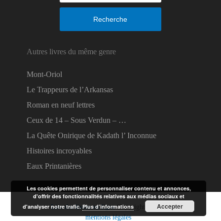
Recherche
Autres livres du même genre
Mont-Oriol
Le Trappeurs de l’Arkansas
Roman en neuf lettres
Ceux de 14 – Sous Verdun – …
La Quête Onirique de Kadath l’ Inconnue
Histoires incroyables
Eaux Printanières
Les cookies permettent de personnaliser contenu et annonces,
d'offrir des fonctionnalités relatives aux médias sociaux et
Accepter
d'analyser notre trafic.
Plus d’informations
Lire des livres en ligne
Copyright © 2026.
mentions légales