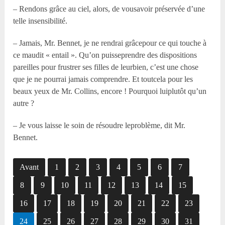
– Rendons grâce au ciel, alors, de vousavoir préservée d’une
telle insensibilité.
– Jamais, Mr. Bennet, je ne rendrai grâcepour ce qui touche à
ce maudit « entail ». Qu’on puisseprendre des dispositions
pareilles pour frustrer ses filles de leurbien, c’est une chose
que je ne pourrai jamais comprendre. Et toutcela pour les
beaux yeux de Mr. Collins, encore ! Pourquoi luiplutôt qu’un
autre ?
– Je vous laisse le soin de résoudre leproblème, dit Mr.
Bennet.
Avant
1
2
3
4
5
6
7
8
9
10
11
12
13
14
15
16
17
18
19
20
21
22
23
24
25
26
27
28
29
30
31