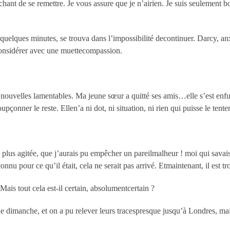
hant de se remettre. Je vous assure que je n’airien. Je suis seulement 
t quelques minutes, se trouva dans l’impossibilité decontinuer. Darcy, 
 considérer avec une muettecompassion.
es nouvelles lamentables. Ma jeune sœur a quitté ses amis…elle s’est en
ner le reste. Ellen’a ni dot, ni situation, ni rien qui puisse le tenter
plus agitée, que j’aurais pu empêcher un pareilmalheur ! moi qui savais 
onnu pour ce qu’il était, cela ne serait pas arrivé. Etmaintenant, il est tro
 Mais tout cela est-il certain, absolumentcertain ?
 de dimanche, et on a pu relever leurs tracespresque jusqu’à Londres, mais