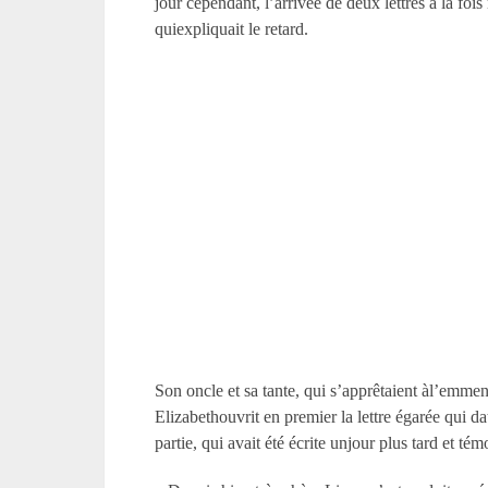
jour cependant, l’arrivée de deux lettres à la fois 
quiexpliquait le retard.
Son oncle et sa tante, qui s’apprêtaient àl’emmen
Elizabethouvrit en premier la lettre égarée qui d
partie, qui avait été écrite unjour plus tard et t