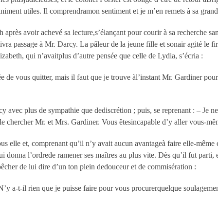
nfiniment utiles. Il comprendramon sentiment et je m’en remets à sa gran
 après avoir achevé sa lecture,s’élançant pour courir à sa recherche sans
vra passage à Mr. Darcy. La pâleur de la jeune fille et sonair agité le fire
lizabeth, qui n’avaitplus d’autre pensée que celle de Lydia, s’écria :
ée de vous quitter, mais il faut que je trouve àl’instant Mr. Gardiner po
avec plus de sympathie que dediscrétion ; puis, se reprenant : – Je ne 
lle chercher Mr. et Mrs. Gardiner. Vous êtesincapable d’y aller vous-mê
us elle et, comprenant qu’il n’y avait aucun avantageà faire elle-même 
lui donna l’ordrede ramener ses maîtres au plus vite. Dès qu’il fut parti, e
pêcher de lui dire d’un ton plein dedouceur et de commisération :
 a-t-il rien que je puisse faire pour vous procurerquelque soulagement