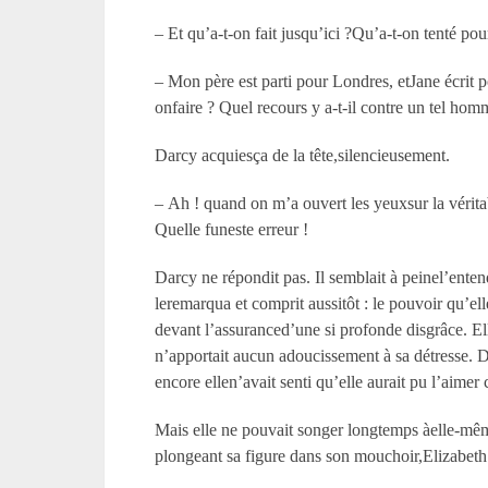
– Et qu’a-t-on fait jusqu’ici ?Qu’a-t-on tenté pou
– Mon père est parti pour Londres, etJane écrit 
onfaire ? Quel recours y a-t-il contre un tel homm
Darcy acquiesça de la tête,silencieusement.
– Ah ! quand on m’a ouvert les yeuxsur la véritab
Quelle funeste erreur !
Darcy ne répondit pas. Il semblait à peinel’enten
leremarqua et comprit aussitôt : le pouvoir qu’ell
devant l’assuranced’une si profonde disgrâce. Ell
n’apportait aucun adoucissement à sa détresse. D’
encore ellen’avait senti qu’elle aurait pu l’aime
Mais elle ne pouvait songer longtemps àelle-même. 
plongeant sa figure dans son mouchoir,Elizabeth p