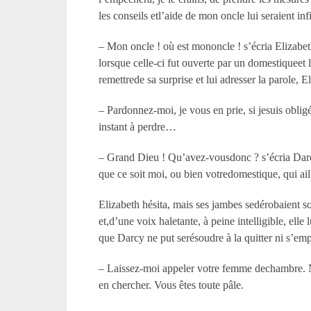
les conseils etl’aide de mon oncle lui seraient i
– Mon oncle ! où est mononcle ! s’écria Elizabeth
lorsque celle-ci fut ouverte par un domestiqueet li
remettrede sa surprise et lui adresser la parole, E
– Pardonnez-moi, je vous en prie, si jesuis oblig
instant à perdre…
– Grand Dieu ! Qu’avez-vousdonc ? s’écria Darcy 
que ce soit moi, ou bien votredomestique, qui ai
Elizabeth hésita, mais ses jambes sedérobaient so
et,d’une voix haletante, à peine intelligible, elle 
que Darcy ne put serésoudre à la quitter ni s’em
– Laissez-moi appeler votre femme dechambre. N’y
en chercher. Vous êtes toute pâle.