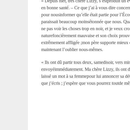
« Depuis hier, très chère Lizzy, s’estproduit un 
en bonne santé. – Ce que j’ai à vous dire concern
pour nousinformer qu’elle était partie pour l’Éc
paraissait beaucoup moinsétonnée que nous. Qua
ne pas voir les choses trop en noir, et je veux c
naturefoncièrement mauvaise et son choix prouve
extrêmement affligée ;mon père supporte mieux
maintenant l’oublier nous-mêmes.
« Ils ont dû partir tous deux, samedisoir, vers m
envoyéimmédiatement. Ma chère Lizzy, ils ont dû
laissé un mot à sa femmepour lui annoncer sa déte
que j’écris ; j’espère que vous pourrez toutde 