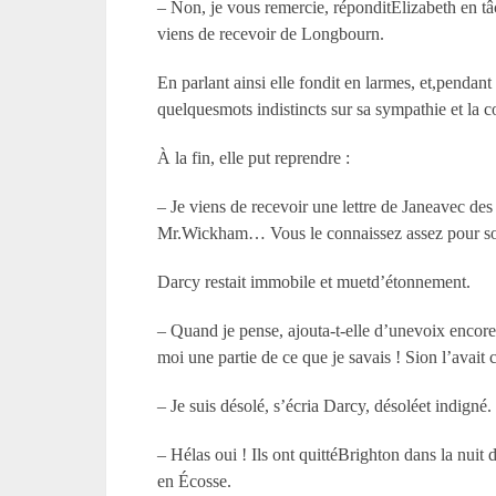
– Non, je vous remercie, réponditElizabeth en tâc
viens de recevoir de Longbourn.
En parlant ainsi elle fondit en larmes, et,pendan
quelquesmots indistincts sur sa sympathie et la
À la fin, elle put reprendre :
– Je viens de recevoir une lettre de Janeavec d
Mr.Wickham… Vous le connaissez assez pour soupçon
Darcy restait immobile et muetd’étonnement.
– Quand je pense, ajouta-t-elle d’unevoix encore 
moi une partie de ce que je savais ! Sion l’avait c
– Je suis désolé, s’écria Darcy, désoléet indigné.
– Hélas oui ! Ils ont quittéBrighton dans la nuit
en Écosse.