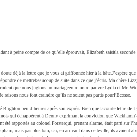
dant à peine compte de ce qu’elle éprouvait, Elizabeth saisitla seconde le
e déjà la lettre que je vous ai griffonnée hier à la hâte.J’espère que cel
s répondre de mettrebeaucoup de suite dans ce que j’écris. Ma chère Lizz
 imprudent que nous jugions un mariageentre notre pauvre Lydia et Mr.
pde raisons nous font craindre qu’ils ne soient pas partis pourl’Écosse.
itté Brighton peu d’heures après son exprès. Bien que lacourte lettre de 
smots qui échappèrent à Denny exprimant la conviction que Wickhamn’av
t été rapportés au colonel Forsterqui, prenant alarme, était parti sur l’
lapham, mais pas plus loin, car, en arrivant dans cetteville, ils avaient 