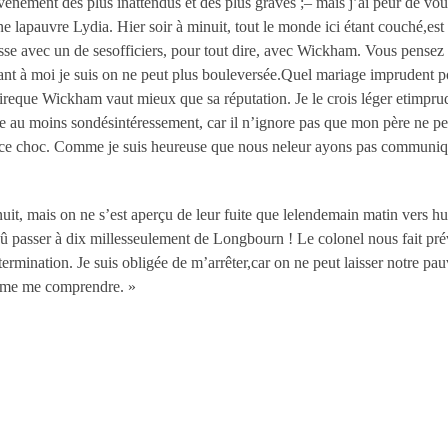
événement des plus inattendus et des plus graves ;– mais j’ai peur de v
e lapauvre Lydia. Hier soir à minuit, tout le monde ici étant couché,est
osse avec un de sesofficiers, pour tout dire, avec Wickham. Vous pensez 
nt à moi je suis on ne peut plus bouleversée.Quel mariage imprudent p
roireque Wickham vaut mieux que sa réputation. Je le crois léger etimprud
 au moins sondésintéressement, car il n’ignore pas que mon père ne pe
 ce choc. Comme je suis heureuse que nous neleur ayons pas communiqu
inuit, mais on ne s’est aperçu de leur fuite que lelendemain matin vers hu
 passer à dix millesseulement de Longbourn ! Le colonel nous fait prév
rmination. Je suis obligée de m’arrêter,car on ne peut laisser notre pau
même me comprendre. »