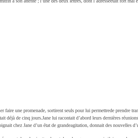
mitfin à son attente ; l’une des deux lettres, dont l’adresseétait fort mal 
er faire une promenade, sortirent seuls pour lui permettrede prendre tr
atait déjà de cinq jours.Jane lui racontait d’abord leurs dernières réunio
émoignait chez Jane d’un état de grandeagitation, donnait des nouvelles d