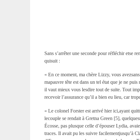
Sans s’arrêter une seconde pour réfléchir etse ren
quisuit :
« En ce moment, ma chère Lizzy, vous avezsans dout
mapauvre tête est dans un tel état que je ne pui
il vaut mieux vous lesdire tout de suite. Tout
recevoir l’assurance qu’il a bien eu lieu, car tro
« Le colonel Forster est arrivé hier ici,ayant qu
lecouple se rendait à Gretna Green [5], quelque
Écosse, pas plusque celle d’épouser Lydia, avaien
traces. Il avait pu les suivre facilementjusqu’à C