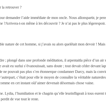
r la retrouver ?
pour demander l’aide immédiate de mon oncle. Nous allonspartir, je pens
e ?Arrivera-t-on même à les découvrir ? Je n’ai pas le plus légerespoir. 
le nature de cet homme, si j’avais su alors quelétait mon devoir ! Mais j
dre ; plongé dans une profonde méditation, il arpentaitla pièce d’un air 
e avait eu surlui s’évanouissait, sans doute ; tout devait céder devant lap
e ne pouvait pas plus s’en étonnerque condamner Darcy, mais la convictio
autrepart, c’était pour elle le moyen de connaître la véritable naturede
r comme en cet instant oùl’aimer devenait désormais chose vaine.
Lydia, l’humiliation et le chagrin qu’elle leurinfligeait à tous eurent tô
erdit de vue tout le reste.