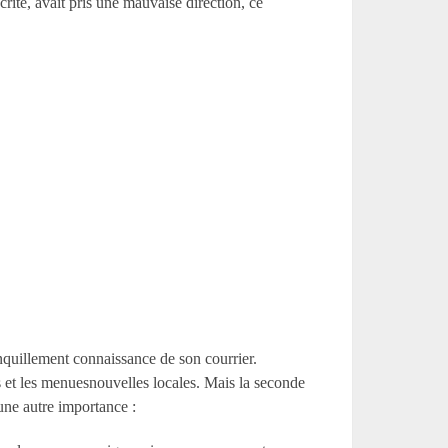
écrite, avait pris une mauvaise direction, ce
anquillement connaissance de son courrier.
ns et les menuesnouvelles locales. Mais la seconde
’une autre importance :