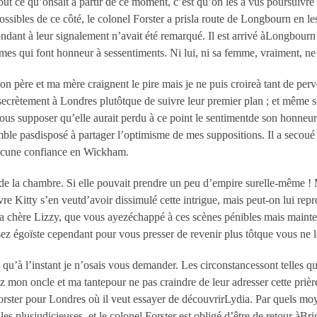
ut ce qu’onsait à partir de ce moment, c’est qu’on les a vus poursuivr
ossibles de ce côté, le colonel Forster a prisla route de Longbourn en les
ndant à leur signalement n’avait été remarqué. Il est arrivé àLongbour
s qui font honneur à sessentiments. Ni lui, ni sa femme, vraiment, ne
n père et ma mère craignent le pire mais je ne puis croireà tant de per
r secrètement à Londres plutôtque de suivre leur premier plan ; et même
us supposer qu’elle aurait perdu à ce point le sentimentde son honneur e
ble pasdisposé à partager l’optimisme de mes suppositions. Il a secoué la
aucune confiance en Wickham.
 la chambre. Si elle pouvait prendre un peu d’empire surelle-même ! M
uvre Kitty s’en veutd’avoir dissimulé cette intrigue, mais peut-on lui re
 ma chère Lizzy, que vous ayezéchappé à ces scènes pénibles mais mainte
sez égoïste cependant pour vous presser de revenir plus tôtque vous ne l
e qu’à l’instant je n’osais vous demander. Les circonstancessont telles 
ez mon oncle et ma tantepour ne pas craindre de leur adresser cette priè
Forster pour Londres où il veut essayer de découvrirLydia. Par quels moy
les plusjudicieuses, et le colonel Forster est obligé d’être de retour àB