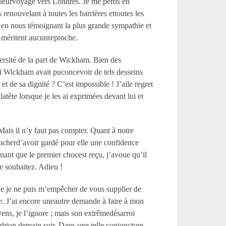
e leurvoyage vers Londres. Je me perds en
 renouvelant à toutes les barrières ettoutes les
n en nous témoignant la plus grande sympathie et
 méritent aucunreproche.
versité de la part de Wickham. Bien des
 si Wickham avait puconcevoir de tels desseins
t de sa dignité ? C’est impossible ! J’aile regret
tête lorsque je les ai exprimées devant lui et
ais il n’y faut pas compter. Quant à notre
procherd’avoir gardé pour elle une confidence
nant que le premier chocest reçu, j’avoue qu’il
e souhaitez. Adieu !
que je ne puis m’empêcher de vous supplier de
re. J’ai encore uneautre demande à faire à mon
ens, je l’ignore ; mais son extrêmedésarroi
righton demain soir. Dans une telle conjoncture,