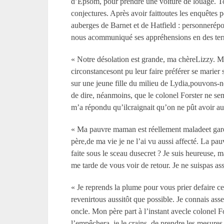
d’Epsom, pour prendre une voiture de louage. To
conjectures. Après avoir faittoutes les enquêtes p
auberges de Barnet et de Hatfield : personnerépo
nous acommuniqué ses appréhensions en des terme
« Notre désolation est grande, ma chèreLizzy. Mo
circonstancesont pu leur faire préférer se marie
sur une jeune fille du milieu de Lydia,pouvons-no
de dire, néanmoins, que le colonel Forster ne sem
m’a répondu qu’ilcraignait qu’on ne pût avoir 
« Ma pauvre maman est réellement maladeet garde
père,de ma vie je ne l’ai vu aussi affecté. La pa
faite sous le sceau dusecret ? Je suis heureuse,
me tarde de vous voir de retour. Je ne suispas as
« Je reprends la plume pour vous prier defaire c
revenirtous aussitôt que possible. Je connais ass
oncle. Mon père part à l’instant avecle colonel 
l’empêchera, je le crains, de prendre les mesures 