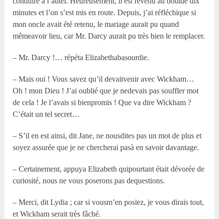
conduire à l’autel. Heureusement, il est revenu au boutde dix
minutes et l’on s’est mis en route. Depuis, j’ai réfléchique si
mon oncle avait été retenu, le mariage aurait pu quand
mêmeavoir lieu, car Mr. Darcy aurait pu très bien le remplacer.
– Mr. Darcy !… répéta Elizabethabasourdie.
– Mais oui ! Vous savez qu’il devaitvenir avec Wickham…
Oh ! mon Dieu ! J’ai oublié que je nedevais pas souffler mot
de cela ! Je l’avais si bienpromis ! Que va dire Wickham ?
C’était un tel secret…
– S’il en est ainsi, dit Jane, ne nousdites pas un mot de plus et
soyez assurée que je ne chercherai pasà en savoir davantage.
– Certainement, appuya Elizabeth quipourtant était dévorée de
curiosité, nous ne vous poserons pas dequestions.
– Merci, dit Lydia ; car si vousm’en posiez, je vous dirais tout,
et Wickham serait très fâché.