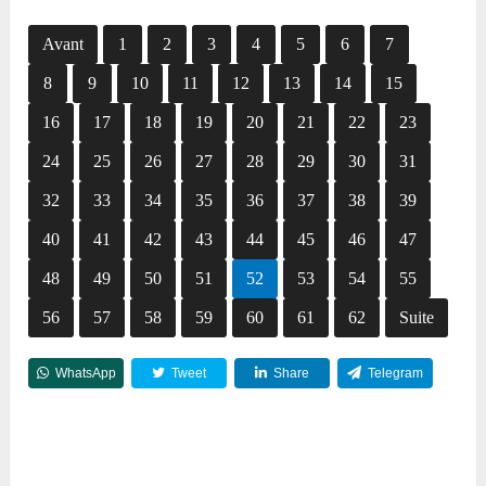
Avant
1
2
3
4
5
6
7
8
9
10
11
12
13
14
15
16
17
18
19
20
21
22
23
24
25
26
27
28
29
30
31
32
33
34
35
36
37
38
39
40
41
42
43
44
45
46
47
48
49
50
51
52
53
54
55
56
57
58
59
60
61
62
Suite
WhatsApp
Tweet
Share
Telegram
Reddit