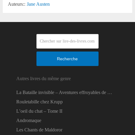
Auteurs::
Jane Austen
Recherche
Autres livres du même genre
La Bataille invisible – Aventures effroyables de …
Rouletabille chez Krupp
L’oeil du chat – Tome II
Andromaque
Les Chants de Maldoror