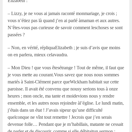
Elizabeth :
– Lizzy, je ne vous ai jamais raconté monmariage, je crois ;
vous n’étiez pas là quand j’en ai parlé àmaman et aux autres.
N’êtes-vous pas curieuse de savoir comment leschoses se sont
passées ?
– Non, en vérité, répliquaElizabeth ; je suis d’avis que moins
on en parlera, mieux celavaudra.
– Mon Dieu ! que vous êtesétrange ! Tout de même, il faut que
je vous mette au courant.Vous savez que nous nous sommes
mariés à Saint-Clément parce queWickham habitait sur cette
paroisse. Il avait été convenu que nousy serions tous à onze
heures ; mon oncle, ma tante et moidevions nous y rendre
ensemble, et les autres nous rejoindre àl’église. Le lundi matin,
j’étais dans un état ! J’avais sipeur qu’une difficulté
quelconque ne vînt tout remettre ! Jecrois que j’en serais
devenue folle… Pendant que je m’habillais, matante ne cessait
de parler et de discourir, comme si elle débitaitun sermon ;