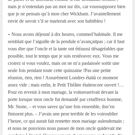
mais je n’entendais pas un mot sur dix, car voussupposez bien
que je ne pensais qu’à mon cher Wickham. J’avaistellement
envie de savoir s’il se marierait avec son habitbleu !
« Nous avons déjeuné à dix heures, commed’habitude. Il me
semblait que l’aiguille de la pendule n’avançaitpas ; car il faut
vous dire que l’oncle et la tante ont étéaussi désagréables que
possible, tout le temps que je suis restéeavec eux. Vous me
croirez si vous voulez, mais on ne m’a paslaissée sortir une
seule fois pendant toute cette quinzaine !Pas une petite
réunion, rien, rien ! Assurément Londres étaità ce moment
assez vide ; mais enfin, le Petit Théâtre étaitencore ouvert !…
Pour en revenir à mon mariage, la voiturearrivait devant la
porte lorsque mon oncle fut demandé par cetaffreux homme,
Mr. Stone, – et vous savez qu’une fois ensemble, ilsn’en
finissent plus. – J’avais une peur terrible de les voiroublier
l’heure, ce qui aurait fait remettre mon mariage aulendemain ;
et nous ne pouvions nous passer de mon oncle quidevait me