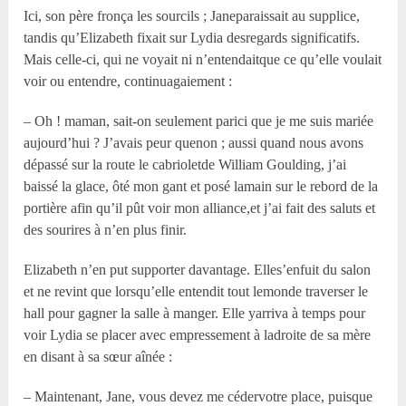
Ici, son père fronça les sourcils ; Janeparaissait au supplice,
tandis qu’Elizabeth fixait sur Lydia desregards significatifs.
Mais celle-ci, qui ne voyait ni n’entendaitque ce qu’elle voulait
voir ou entendre, continuagaiement :
– Oh ! maman, sait-on seulement parici que je me suis mariée
aujourd’hui ? J’avais peur quenon ; aussi quand nous avons
dépassé sur la route le cabrioletde William Goulding, j’ai
baissé la glace, ôté mon gant et posé lamain sur le rebord de la
portière afin qu’il pût voir mon alliance,et j’ai fait des saluts et
des sourires à n’en plus finir.
Elizabeth n’en put supporter davantage. Elles’enfuit du salon
et ne revint que lorsqu’elle entendit tout lemonde traverser le
hall pour gagner la salle à manger. Elle yarriva à temps pour
voir Lydia se placer avec empressement à ladroite de sa mère
en disant à sa sœur aînée :
– Maintenant, Jane, vous devez me cédervotre place, puisque