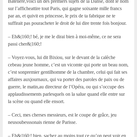
Batelière,voici un des premiers sujets de la Danse, dont le nom
sur l’afficheattire tout Paris, qui gagne soixante mille francs
par an, et quivit en princesse, le prix de ta fabrique ne te
suffirait pas pouracheter le droit de lui dire trente fois bonjour.
– Eh&|160;! bé, je me le dirai bien à moi-même, ce ne sera
passi cher&|160;!
– Voyez-vous, lui dit Bixiou, sur le devant de la calèche
cebeau jeune homme, c’est un vicomte qui porte un beau nom,
c’est sonpremier gentilhomme de la chambre, celui qui fait ses
affaires auxjournaux, qui va porter des paroles de paix ou de
guerre, le matin,au directeur de l’Opéra, ou qui s’occupe des
applaudissements parlesquels on la salue quand elle entre sur
la scène ou quand elle ensort.
– Ceci, mes cherses messieurs, est le coupe de grâce, jeu
neusoubesssonais rienne de Parisse.
– Eh&|160;! bien, sachez au moins tout ce qu’on peut voir en