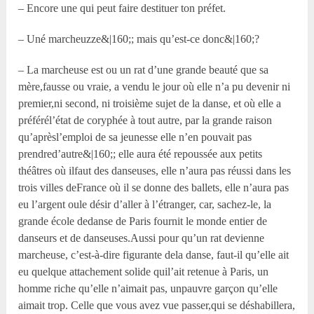
– Encore une qui peut faire destituer ton préfet.
– Uné marcheuzze&|160;; mais qu’est-ce donc&|160;?
– La marcheuse est ou un rat d’une grande beauté que sa
mère,fausse ou vraie, a vendu le jour où elle n’a pu devenir ni
premier,ni second, ni troisième sujet de la danse, et où elle a
préférél’état de coryphée à tout autre, par la grande raison
qu’aprèsl’emploi de sa jeunesse elle n’en pouvait pas
prendred’autre&|160;; elle aura été repoussée aux petits
théâtres où ilfaut des danseuses, elle n’aura pas réussi dans les
trois villes deFrance où il se donne des ballets, elle n’aura pas
eu l’argent oule désir d’aller à l’étranger, car, sachez-le, la
grande école dedanse de Paris fournit le monde entier de
danseurs et de danseuses.Aussi pour qu’un rat devienne
marcheuse, c’est-à-dire figurante dela danse, faut-il qu’elle ait
eu quelque attachement solide quil’ait retenue à Paris, un
homme riche qu’elle n’aimait pas, unpauvre garçon qu’elle
aimait trop. Celle que vous avez vue passer,qui se déshabillera,