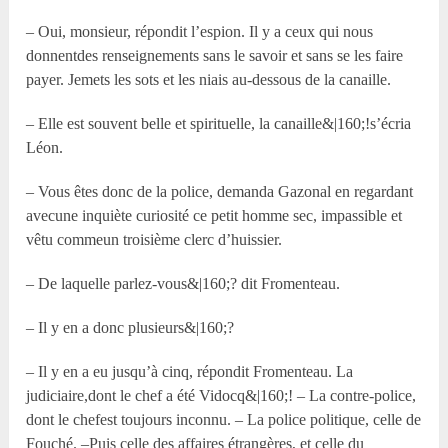
– Oui, monsieur, répondit l’espion. Il y a ceux qui nous
donnentdes renseignements sans le savoir et sans se les faire
payer. Jemets les sots et les niais au-dessous de la canaille.
– Elle est souvent belle et spirituelle, la canaille&|160;!s’écria
Léon.
– Vous êtes donc de la police, demanda Gazonal en regardant
avecune inquiète curiosité ce petit homme sec, impassible et
vêtu commeun troisième clerc d’huissier.
– De laquelle parlez-vous&|160;? dit Fromenteau.
– Il y en a donc plusieurs&|160;?
– Il y en a eu jusqu’à cinq, répondit Fromenteau. La
judiciaire,dont le chef a été Vidocq&|160;! – La contre-police,
dont le chefest toujours inconnu. – La police politique, celle de
Fouché. –Puis celle des affaires étrangères, et celle du