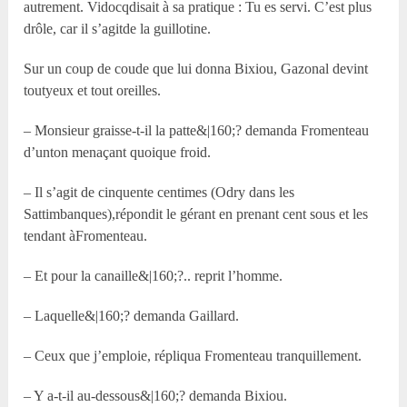
autrement. Vidocqdisait à sa pratique : Tu es servi. C’est plus
drôle, car il s’agitde la guillotine.
Sur un coup de coude que lui donna Bixiou, Gazonal devint
toutyeux et tout oreilles.
– Monsieur graisse-t-il la patte&|160;? demanda Fromenteau
d’unton menaçant quoique froid.
– Il s’agit de cinquente centimes (Odry dans les
Sattimbanques),répondit le gérant en prenant cent sous et les
tendant àFromenteau.
– Et pour la canaille&|160;?.. reprit l’homme.
– Laquelle&|160;? demanda Gaillard.
– Ceux que j’emploie, répliqua Fromenteau tranquillement.
– Y a-t-il au-dessous&|160;? demanda Bixiou.