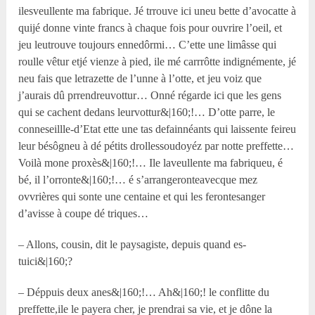
ilesveullente ma fabrique. Jé trrouve ici uneu bette d’avocatte à
quijé donne vinte francs à chaque fois pour ouvrire l’oeil, et
jeu leutrouve toujours ennedôrmi… C’ette une limâsse qui
roulle vêtur etjé vienze à pied, ile mé carrrôtte indignémente, jé
neu fais que letrazette de l’unne à l’otte, et jeu voiz que
j’aurais dû prrendreuvottur… Onné régarde ici que les gens
qui se cachent dedans leurvottur&|160;!… D’otte parre, le
conneseillle-d’Etat ette une tas defainnéants qui laissente feireu
leur bésôgneu à dé pétits drollessoudoyéz par notte preffette…
Voilà mone proxès&|160;!… Ile laveullente ma fabriqueu, é
bé, il l’orronte&|160;!… é s’arrangeronteavecque mez
ovvrières qui sonte une centaine et qui les ferontesanger
d’avisse à coupe dé triques…
– Allons, cousin, dit le paysagiste, depuis quand es-
tuici&|160;?
– Déppuis deux anes&|160;!… Ah&|160;! le conflitte du
preffette,ile le payera cher, je prendrai sa vie, et je dône la