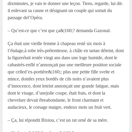
dixminutes, je vais te donner une leçon. Tiens, regarde, lui dit-
il enlevant sa canne et désignant un couple qui sortait du
passage del’Opéra.
– Qu’est-ce que c’est que ça&|160;? demanda Gazonal.
Ça était une vieille femme à chapeau resté six mois à
l’étalage,à robe très-prétentieuse, à châle en tartan déteint, dont
la figureétait restée vingt ans dans une loge humide, dont le
cabastrès-enflé n’annonçait pas une meilleure position sociale
que celled’ex-portière&|160;; plus une petite fille svelte et
mince, dontles yeux bordés de cils noirs n’avaient plus
d’innocence, dont leteint annonçait une grande fatigue, mais
dont le visage, d’unejolie coupe, était frais, et dont la
chevelure devait êtreabondante, le front charmant et
audacieux, le corsage maigre, endeux mots un fruit vert.
– Ça, lui répondit Bixiou, c’est un rat orné de sa mère.