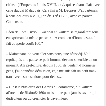
château(l’Empereur, Louis XVIII, etc.), qui se chamaillait avec
celle duquai Malaquais. Ça a fini à M. Decazes. J’appartenais
à celle deLouis XVIII, j’en étais dès 1793, avec ce pauvre
Contenson.
Léon de Lora, Bixiou, Gazonal et Gaillard se regardèrent tous
enexprimant la même pensée : – A combien d’hommes a-t-il
fait couperle cou&|160;?
– Maintenant, on veut aller sans nous, une bêtise&|160;!
repritaprès une pause ce petit homme devenu si terrible en un
moment. Ala préfecture, depuis 1830, ils veulent d’honnêtes
gens, j’ai donnéma démission, et je me suis fait un petit tran-
tran avec lesarrestations pour dettes…
– C’est le bras droit des Gardes du commerce, dit Gaillard
àl’oreille de Bixiou&|160;; mais on ne peut jamais savoir qui
dudébiteur ou du créancier le paye mieux.