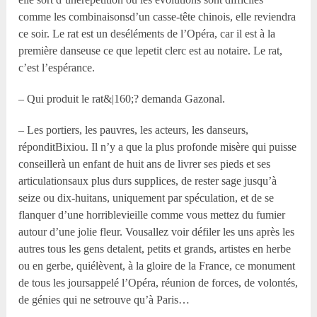
comme les combinaisonsd’un casse-tête chinois, elle reviendra
ce soir. Le rat est un deséléments de l’Opéra, car il est à la
première danseuse ce que lepetit clerc est au notaire. Le rat,
c’est l’espérance.
– Qui produit le rat&|160;? demanda Gazonal.
– Les portiers, les pauvres, les acteurs, les danseurs,
réponditBixiou. Il n’y a que la plus profonde misère qui puisse
conseillerà un enfant de huit ans de livrer ses pieds et ses
articulationsaux plus durs supplices, de rester sage jusqu’à
seize ou dix-huitans, uniquement par spéculation, et de se
flanquer d’une horriblevieille comme vous mettez du fumier
autour d’une jolie fleur. Vousallez voir défiler les uns après les
autres tous les gens detalent, petits et grands, artistes en herbe
ou en gerbe, quiélèvent, à la gloire de la France, ce monument
de tous les joursappelé l’Opéra, réunion de forces, de volontés,
de génies qui ne setrouve qu’à Paris…