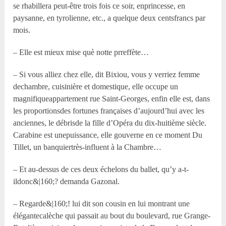
se rhabillera peut-être trois fois ce soir, enprincesse, en
paysanne, en tyrolienne, etc., a quelque deux centsfrancs par
mois.
– Elle est mieux mise què notte prreffète…
– Si vous alliez chez elle, dit Bixiou, vous y verriez femme
dechambre, cuisinière et domestique, elle occupe un
magnifiqueappartement rue Saint-Georges, enfin elle est, dans
les proportionsdes fortunes françaises d’aujourd’hui avec les
anciennes, le débrisde la fille d’Opéra du dix-huitième siècle.
Carabine est unepuissance, elle gouverne en ce moment Du
Tillet, un banquiertrès-influent à la Chambre…
– Et au-dessus de ces deux échelons du ballet, qu’y a-t-
ildonc&|160;? demanda Gazonal.
– Regarde&|160;! lui dit son cousin en lui montrant une
élégantecalèche qui passait au bout du boulevard, rue Grange-