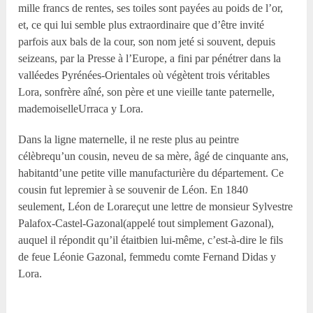
mille francs de rentes, ses toiles sont payées au poids de l’or,
et, ce qui lui semble plus extraordinaire que d’être invité
parfois aux bals de la cour, son nom jeté si souvent, depuis
seizeans, par la Presse à l’Europe, a fini par pénétrer dans la
valléedes Pyrénées-Orientales où végètent trois véritables
Lora, sonfrère aîné, son père et une vieille tante paternelle,
mademoiselleUrraca y Lora.
Dans la ligne maternelle, il ne reste plus au peintre
célèbrequ’un cousin, neveu de sa mère, âgé de cinquante ans,
habitantd’une petite ville manufacturière du département. Ce
cousin fut lepremier à se souvenir de Léon. En 1840
seulement, Léon de Lorareçut une lettre de monsieur Sylvestre
Palafox-Castel-Gazonal(appelé tout simplement Gazonal),
auquel il répondit qu’il étaitbien lui-même, c’est-à-dire le fils
de feue Léonie Gazonal, femmedu comte Fernand Didas y
Lora.