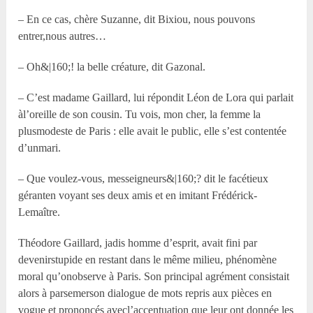
– En ce cas, chère Suzanne, dit Bixiou, nous pouvons
entrer,nous autres…
– Oh&|160;! la belle créature, dit Gazonal.
– C’est madame Gaillard, lui répondit Léon de Lora qui parlait
àl’oreille de son cousin. Tu vois, mon cher, la femme la
plusmodeste de Paris : elle avait le public, elle s’est contentée
d’unmari.
– Que voulez-vous, messeigneurs&|160;? dit le facétieux
géranten voyant ses deux amis et en imitant Frédérick-
Lemaître.
Théodore Gaillard, jadis homme d’esprit, avait fini par
devenirstupide en restant dans le même milieu, phénomène
moral qu’onobserve à Paris. Son principal agrément consistait
alors à parsemerson dialogue de mots repris aux pièces en
vogue et prononcés avecl’accentuation que leur ont donnée les