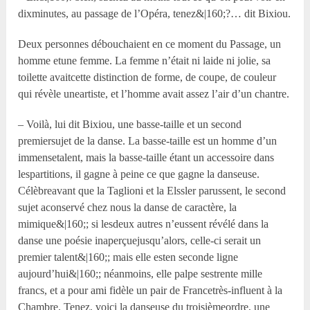
dixminutes, au passage de l’Opéra, tenez&|160;?… dit Bixiou.
Deux personnes débouchaient en ce moment du Passage, un
homme etune femme. La femme n’était ni laide ni jolie, sa
toilette avaitcette distinction de forme, de coupe, de couleur
qui révèle uneartiste, et l’homme avait assez l’air d’un chantre.
– Voilà, lui dit Bixiou, une basse-taille et un second
premiersujet de la danse. La basse-taille est un homme d’un
immensetalent, mais la basse-taille étant un accessoire dans
lespartitions, il gagne à peine ce que gagne la danseuse.
Célèbreavant que la Taglioni et la Elssler parussent, le second
sujet aconservé chez nous la danse de caractère, la
mimique&|160;; si lesdeux autres n’eussent révélé dans la
danse une poésie inaperçuejusqu’alors, celle-ci serait un
premier talent&|160;; mais elle esten seconde ligne
aujourd’hui&|160;; néanmoins, elle palpe sestrente mille
francs, et a pour ami fidèle un pair de Francetrès-influent à la
Chambre. Tenez, voici la danseuse du troisièmeordre, une