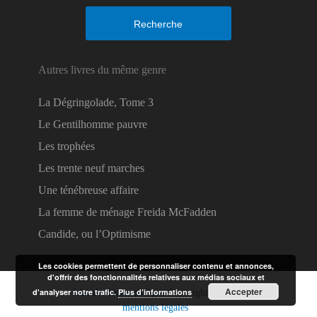
Recherche
Autres livres du même genre
La Dégringolade, Tome 3
Le Gentilhomme pauvre
Les trophées
Les trente neuf marches
Une ténébreuse affaire
La femme de ménage Freida McFadden
Candide, ou l’Optimisme
Les cookies permettent de personnaliser contenu et annonces,
d'offrir des fonctionnalités relatives aux médias sociaux et
Accepter
d'analyser notre trafic.
Plus d’informations
Lire des livres en ligne
Copyright © 2026.
mentions légales