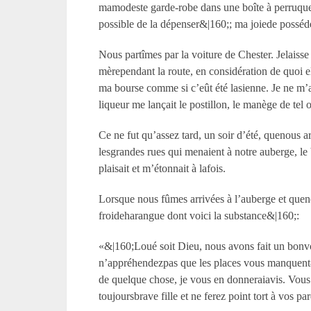
mamodeste garde-robe dans une boîte à perruque e
possible de la dépenser&|160;; ma joiede posséder 
Nous partîmes par la voiture de Chester. Jelaisse
mèrependant la route, en considération de quoi el
ma bourse comme si c’eût été lasienne. Je ne m’a
liqueur me lançait le postillon, le manège de tel
Ce ne fut qu’assez tard, un soir d’été, quenous 
lesgrandes rues qui menaient à notre auberge, le 
plaisait et m’étonnait à lafois.
Lorsque nous fûmes arrivées à l’auberge et queno
froideharangue dont voici la substance&|160;:
«&|160;Loué soit Dieu, nous avons fait un bonvo
n’appréhendezpas que les places vous manquent&|1
de quelque chose, je vous en donneraiavis. Vou
toujoursbrave fille et ne ferez point tort à vos p