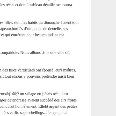
es récits et dont letableau détaillé me tourna
s filles, dont les habits du dimanche étaient tout
chapeauxbordés d’un pouce de dentelle, ses
s et qui entrèrent pour beaucoupdans ma
compatriote. Nous allions dans une ville où,
des filles vertueuses ont épousé leurs maîtres,
it tout etnous y pouvons prétendre aussi bien
urs&|160;? un village où j’étais née, il est
ages detendresse avaient succédé des airs froids
onduisit honnêtement. Ellefit argent des petites
uinées et dix-sept schellings. J’empaquetai