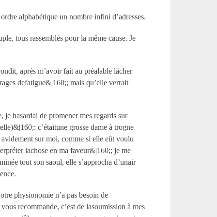
ar ordre alphabétique un nombre infini d’adresses.
uple, tous rassemblés pour la même cause. Je
ondit, après m’avoir fait au préalable lâcher
rages defatigue&|160;; mais qu’elle verrait
re, je hasardai de promener mes regards sur
telle)&|160;: c’étaitune grosse dame à trogne
s avidement sur moi, comme si elle eût voulu
terpréter lachose en ma faveur&|160;; je me
minée tout son saoul, elle s’approcha d’unair
rence.
 votre physionomie n’a pas besoin de
 vous recommande, c’est de lasoumission à mes