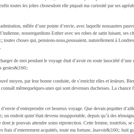
in toutes les jolies chosesdont elle piquait ma curiosité par ses agréabl
 admiration, mêlée d’une pointe d’envie, avec laquelle nousautres pauvre
 d’indienne, nousregardions Esther avec ses robes de satin luisant, ses 
; toutes choses qui, pensions-nous,poussaient, naturellement à Londre
.
charger de moi pendant le voyage était d’avoir en route lasociété d’une 
s gestes&|160;:
moyen, par leur bonne conduite, de s’enrichir elles et lesleurs. Bien 
en connaît mêmequelques-unes qui sont devenues duchesses. La chance fa
r d’envie d’entreprendre cet heureux voyage. Que devais-jequitter d’aille
0;; un endroit quim’était devenu insupportable, depuis qu’à des témoign
ont je pouvais attendre soins etprotection. Cette femme, toutefois, se c
les frais d’enterrement acquittés, toute ma fortune, àsavoir&|160;: huit g