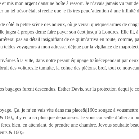
t mis mon argent dansune boîte à ressort. Je n’avais jamais vu tant de 
un tel trésor était si réelle que je fis très peud’attention à une infinité
 de côté la petite scène des adieux, où je versai quelqueslarmes de chagr
le jugea à propos deme faire payer son écot jusqu’à Londres. Elle fit, à
rrêterai pas au détail insignifiant de ce quim’arriva en route, comme, 
 ou teldes voyageurs à mon adresse, déjoué par la vigilance de maprotect
arrivâmes à la ville, dans notre pesant équipage traînécependant par d
bruit des voitures,le tumulte, la cohue des piétons, bref, tout ce nouve
s bagages furent descendus, Esther Davis, sur la protection dequi je co
yage. Ça, je m’en vais vite dans ma place&|160;; songez à vousmettre e
60;; il y en a ici plus que deparoisses. Je vous conseille d’aller au b
s ferez bien, en attendant, de prendre une chambre. Jevous souhaite b
arents.&|160;»