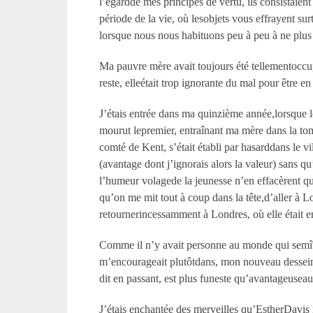
l’égardde mes principes de vertu, ils consistaient
période de la vie, où lesobjets vous effrayent s
lorsque nous nous habituons peu à peu à ne plus
Ma pauvre mère avait toujours été tellementoccu
reste, elleétait trop ignorante du mal pour être 
J’étais entrée dans ma quinzième année,lorsque le
mourut lepremier, entraînant ma mère dans la tom
comté de Kent, s’était établi par hasarddans le v
(avantage dont j’ignorais alors la valeur) sans qu
l’humeur volagede la jeunesse n’en effacèrent que
qu’on me mit tout à coup dans la tête,d’aller à
retournerincessamment à Londres, où elle était en
Comme il n’y avait personne au monde qui semît 
m’encourageait plutôtdans, mon nouveau dessein, j
dit en passant, est plus funeste qu’avantageuseau
J’étais enchantée des merveilles qu’EstherDavis m