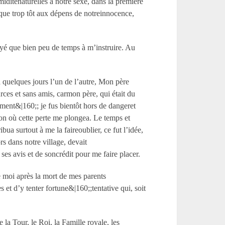
miditénaturelles à notre sexe, dans la première
 que trop tôt aux dépens de notreinnocence,
yé que bien peu de temps à m’instruire. Au
à quelques jours l’un de l’autre, Mon père
ces et sans amis, carmon père, qui était du
rement&|160;; je fus bientôt hors de dangeret
tion où cette perte me plongea. Le temps et
ua surtout à me la faireoublier, ce fut l’idée,
s dans notre village, devait
es avis et de soncrédit pour me faire placer.
e moi après la mort de mes parents
 et d’y tenter fortune&|160;;tentative qui, soit
la Tour, le Roi, la Famille royale, les