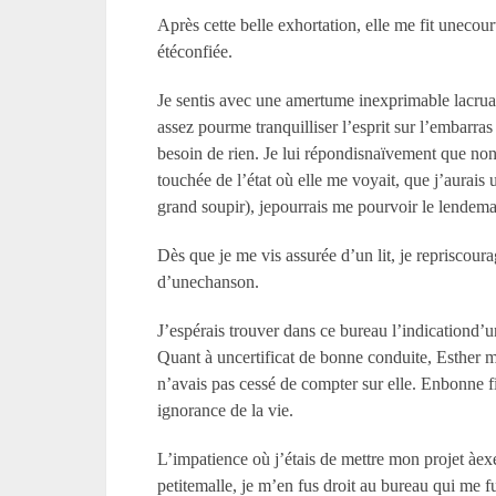
Après cette belle exhortation, elle me fit unecou
étéconfiée.
Je sentis avec une amertume inexprimable lacruau
assez pourme tranquilliser l’esprit sur l’embarra
besoin de rien. Je lui répondisnaïvement que non,
touchée de l’état où elle me voyait, que j’aurais 
grand soupir), jepourrais me pourvoir le lendema
Dès que je me vis assurée d’un lit, je repriscoura
d’unechanson.
J’espérais trouver dans ce bureau l’indicationd’
Quant à uncertificat de bonne conduite, Esther m
n’avais pas cessé de compter sur elle. Enbonne fil
ignorance de la vie.
L’impatience où j’étais de mettre mon projet àexé
petitemalle, je m’en fus droit au bureau qui me f