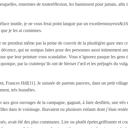
esquelles, ennemies de touteréflexion, les bannissent pour jamais, afin 
réface inutile, je ne vous ferai point languir par un exordeennuyeux&|16
 que je les ai commises.
Je ne prendrai même pas la peine de couvrir de la pluslégère gaze mes c
 la décence, qui ne sontpas faites pour des personnes aussi intimement a
ur que leur peinture vous scandalise. Vous n’ignorez pasque les gens d’
quoique, par la craintequ’ils ont de blesser l’œil et les préjugés du vulg
t, Frances Hill[11]. Je suisnée de parents pauvres, dans un petit villag
ement, très honnêtes.
r aux gros ouvrages de la campagne, gagnait, à faire desfilets, une trè
lles dans le voisinage. Ilsavaient eu plusieurs enfants dont j’étais restée
és, avait été des plus communes. Lire ou plutôt épeler,griffonner et cou