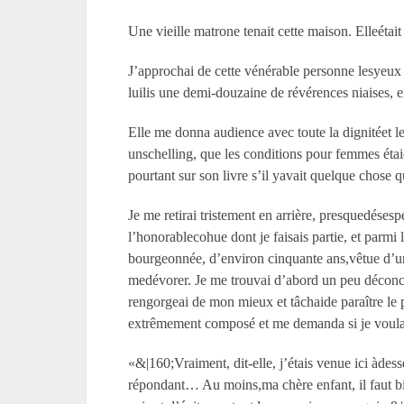
Une vieille matrone tenait cette maison. Elleétai
J’approchai de cette vénérable personne lesyeux
luilis une demi-douzaine de révérences niaises, 
Elle me donna audience avec toute la dignitéet le 
unschelling, que les conditions pour femmes étaie
pourtant sur son livre s’il yavait quelque chose 
Je me retirai tristement en arrière, presquedéses
l’honorablecohue dont je faisais partie, et parmi
bourgeonnée, d’environ cinquante ans,vêtue d’un 
medévorer. Je me trouvai d’abord un peu déconcer
rengorgeai de mon mieux et tâchaide paraître le 
extrêmement composé et me demanda si je voulais
«&|160;Vraiment, dit-elle, j’étais venue ici àde
répondant… Au moins,ma chère enfant, il faut 