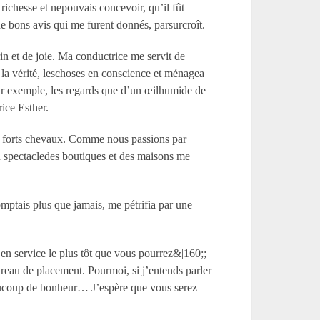
richesse et nepouvais concevoir, qu’il fût
 de bons avis qui me furent donnés, parsurcroît.
in et de joie. Ma conductrice me servit de
 la vérité, leschoses en conscience et ménagea
par exemple, les regards que d’un œilhumide de
rice Esther.
eux forts chevaux. Comme nous passions par
au spectacledes boutiques et des maisons me
mptais plus que jamais, me pétrifia par une
n service le plus tôt que vous pourrez&|160;;
ureau de placement. Pourmoi, si j’entends parler
eaucoup de bonheur… J’espère que vous serez