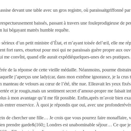
t assise devant une table avec un gros registre, où paraissaitgriffonné p
 respectueusement baissés, passant à travers une fouleprodigieuse de pe
en lui bégayant matrès humble requête.
sérieux d’un petit ministre d’État, et m’ayant toisée del’œil, elle me rép
nt fort rares, etsurtout pour moi qui ne paraissais guère propre aux ouv
qui me convînt, quand elle aurait expédiéquelques-unes de ses pratiques.
pérée de la réponse de cette vieille médaille. Néanmoins, pourme distrai
 laquelle j’aperçus une lady(car, dans mon extrême ignorance, je la crus 
manteau de velours au cœur de l’été, tête nue. Elleavait les yeux fixé
tée et je rougis,mais un sentiment secret d’amour-propre me faisait in
plus à mon avantage qu’il me fût possible. Enfin,après m’avoir bien exa
 entrer enservice. À quoi je répondis que oui, avec une profonderévé
ssein de chercher une fille… Je crois que vous pourrez faire monaffaire,
bien prendre garde&|160;; Londres est unabominable séjour… Ce que je