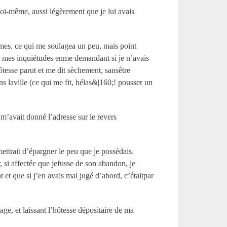
moi-même, aussi légèrement que je lui avais
rmes, ce qui me soulagea un peu, mais point
e à mes inquiétudes enme demandant si je n’avais
ôtesse parut et me dit sèchement, sansêtre
ns laville (ce qui me fit, hélas&|160;! pousser un
 m’avait donné l’adresse sur le revers
ttrait d’épargner le peu que je possédais.
 si affectée que jefusse de son abandon, je
 et que si j’en avais mal jugé d’abord, c’étaitpar
ge, et laissant l’hôtesse dépositaire de ma