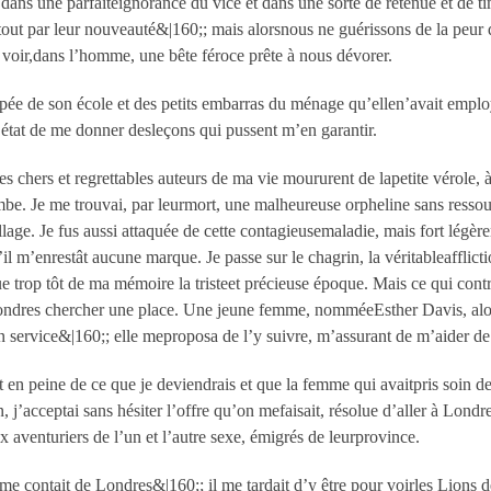
 dans une parfaiteignorance du vice et dans une sorte de retenue et de ti
urtout par leur nouveauté&|160;; mais alorsnous ne guérissons de la peur
 voir,dans l’homme, une bête féroce prête à nous dévorer.
pée de son école et des petits embarras du ménage qu’ellen’avait emplo
en état de me donner desleçons qui pussent m’en garantir.
s chers et regrettables auteurs de ma vie moururent de lapetite vérole, 
be. Je me trouvai, par leurmort, une malheureuse orpheline sans ressour
illage. Je fus aussi attaquée de cette contagieusemaladie, mais fort légè
’il m’enrestât aucune marque. Je passe sur le chagrin, la véritableafflic
 trop tôt de ma mémoire la tristeet précieuse époque. Mais ce qui contrib
 Londres chercher une place. Une jeune femme, nomméeEsther Davis, alor
 service&|160;; elle meproposa de l’y suivre, m’assurant de m’aider de s
en peine de ce que je deviendrais et que la femme qui avaitpris soin d
’acceptai sans hésiter l’offre qu’on mefaisait, résolue d’aller à Londres
x aventuriers de l’un et l’autre sexe, émigrés de leurprovince.
e contait de Londres&|160;; il me tardait d’y être pour voirles Lions de 