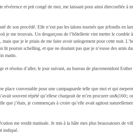
rte révérence et prit congé de moi, me laissant pour ainsi direconfiée à 
té de son procédé. Elle n’eut pas les talons tournés que jefondis en la
s où je me trouvais. Un desgarçons de l’hôtellerie vint mettre le combl
 mais que je le priais de me faire avoir unlogement pour cette nuit. L’h
un lit pourun schelling, et que ne doutant pas que je n’eusse des amis da
in matin.
ge et résolus d’aller, le jour suivant, au bureau de placementdont Esther
une place convenable pour une campagnarde telle que moi et qui meperme
’avait souvent répété qu’ellese chargeait de m’en procurer un&|160;; or,
le que j’étais, je commençais à croire qu’elle avait agitout naturellement
cution me rendit matinale. Je mis à la hâte mes plus beauxatours de villa
ut indiqué.