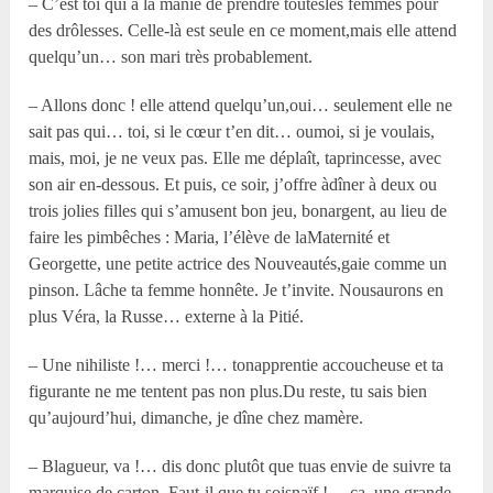
– C’est toi qui a la manie de prendre toutesles femmes pour
des drôlesses. Celle-là est seule en ce moment,mais elle attend
quelqu’un… son mari très probablement.
– Allons donc ! elle attend quelqu’un,oui… seulement elle ne
sait pas qui… toi, si le cœur t’en dit… oumoi, si je voulais,
mais, moi, je ne veux pas. Elle me déplaît, taprincesse, avec
son air en-dessous. Et puis, ce soir, j’offre àdîner à deux ou
trois jolies filles qui s’amusent bon jeu, bonargent, au lieu de
faire les pimbêches : Maria, l’élève de laMaternité et
Georgette, une petite actrice des Nouveautés,gaie comme un
pinson. Lâche ta femme honnête. Je t’invite. Nousaurons en
plus Véra, la Russe… externe à la Pitié.
– Une nihiliste !… merci !… tonapprentie accoucheuse et ta
figurante ne me tentent pas non plus.Du reste, tu sais bien
qu’aujourd’hui, dimanche, je dîne chez mamère.
– Blagueur, va !… dis donc plutôt que tuas envie de suivre ta
marquise de carton. Faut-il que tu soisnaïf !… ça, une grande