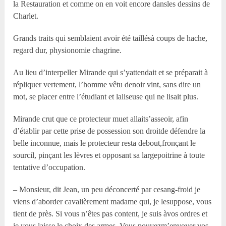
la Restauration et comme on en voit encore dansles dessins de
Charlet.
Grands traits qui semblaient avoir été taillésà coups de hache,
regard dur, physionomie chagrine.
Au lieu d’interpeller Mirande qui s’yattendait et se préparait à
répliquer vertement, l’homme vêtu denoir vint, sans dire un
mot, se placer entre l’étudiant et laliseuse qui ne lisait plus.
Mirande crut que ce protecteur muet allaits’asseoir, afin
d’établir par cette prise de possession son droitde défendre la
belle inconnue, mais le protecteur resta debout,fronçant le
sourcil, pinçant les lèvres et opposant sa largepoitrine à toute
tentative d’occupation.
– Monsieur, dit Jean, un peu déconcerté par cesang-froid je
viens d’aborder cavalièrement madame qui, je lesuppose, vous
tient de près. Si vous n’êtes pas content, je suis àvos ordres et
je vous laisse le choix des armes. Vous pouvezm’envoyer vos