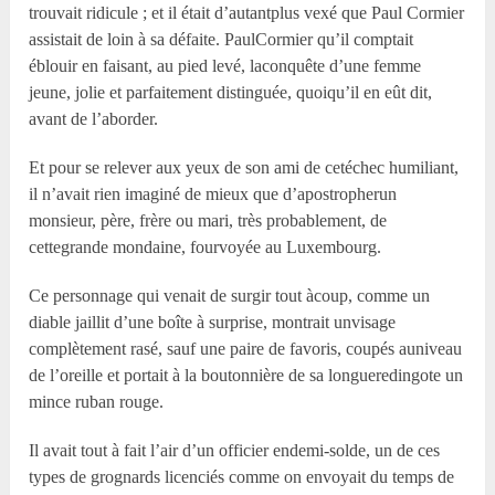
trouvait ridicule ; et il était d’autantplus vexé que Paul Cormier
assistait de loin à sa défaite. PaulCormier qu’il comptait
éblouir en faisant, au pied levé, laconquête d’une femme
jeune, jolie et parfaitement distinguée, quoiqu’il en eût dit,
avant de l’aborder.
Et pour se relever aux yeux de son ami de cetéchec humiliant,
il n’avait rien imaginé de mieux que d’apostropherun
monsieur, père, frère ou mari, très probablement, de
cettegrande mondaine, fourvoyée au Luxembourg.
Ce personnage qui venait de surgir tout àcoup, comme un
diable jaillit d’une boîte à surprise, montrait unvisage
complètement rasé, sauf une paire de favoris, coupés auniveau
de l’oreille et portait à la boutonnière de sa longueredingote un
mince ruban rouge.
Il avait tout à fait l’air d’un officier endemi-solde, un de ces
types de grognards licenciés comme on envoyait du temps de