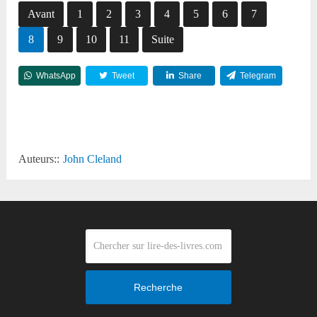
Avant
1
2
3
4
5
6
7
8
9
10
11
Suite
WhatsApp
Tweet
Share
Telegram
Reddit
Auteurs::
John Cleland
Recherche