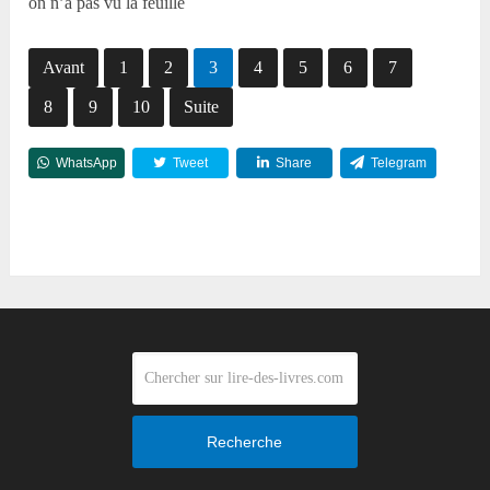
on n’a pas vu la feuille
Avant
1
2
3
4
5
6
7
8
9
10
Suite
WhatsApp
Tweet
Share
Telegram
Reddit
Recherche