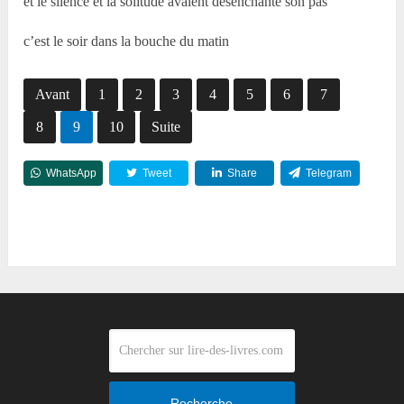
et le silence et la solitude avaient désenchanté son pas
c’est le soir dans la bouche du matin
Avant
1
2
3
4
5
6
7
8
9
10
Suite
WhatsApp
Tweet
Share
Telegram
Reddit
Recherche