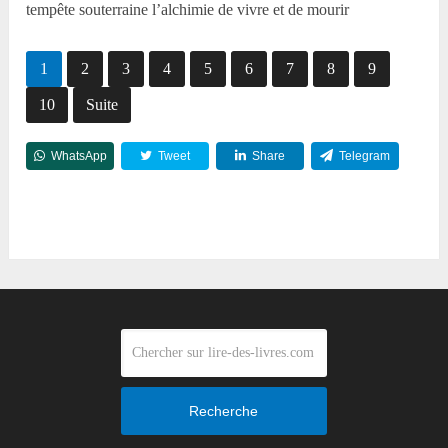
tempête souterraine l’alchimie de vivre et de mourir
1
2
3
4
5
6
7
8
9
10
Suite
WhatsApp
Tweet
Share
Telegram
Reddit
Recherche