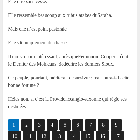
Elle erre sans cesse.
Elle ressemble beaucoup aux tribus arabes duSaraha.
Mais elle n’est point pastorale.
Elle vit uniquement de chasse.
Il nous a paru intéressant, après queFenimoore Cooper a écrit
le Dernier des Mohicans, dedécrire les derniers Sioux.
Ce peuple, pourtant, mériterait desurvivre ; mais aura-t-il cette
bonne fortune ?
Hélas non, si c’est la Providenceanglo-saxonne qui règle ses
destinées.
1
2
3
4
5
6
7
8
9
10
11
12
13
14
15
16
17