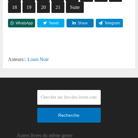
18
19
20
21
Suite
WhatsApp
Tweet
Share
Telegram
Reddit
Auteurs::
Louis Noir
Recherche
Autres livres du même genre