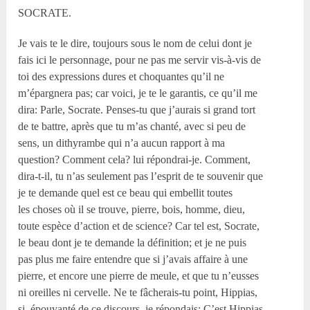
SOCRATE.
Je vais te le dire, toujours sous le nom de celui dont je
fais ici le personnage, pour ne pas me servir vis-à-vis de
toi des expressions dures et choquantes qu’il ne
m’épargnera pas; car voici, je te le garantis, ce qu’il me
dira: Parle, Socrate. Penses-tu que j’aurais si grand tort
de te battre, après que tu m’as chanté, avec si peu de
sens, un dithyrambe qui n’a aucun rapport à ma
question? Comment cela? lui répondrai-je. Comment,
dira-t-il, tu n’as seulement pas l’esprit de te souvenir que
je te demande quel est ce beau qui embellit toutes
les choses où il se trouve, pierre, bois, homme, dieu,
toute espèce d’action et de science? Car tel est, Socrate,
le beau dont je te demande la définition; et je ne puis
pas plus me faire entendre que si j’avais affaire à une
pierre, et encore une pierre de meule, et que tu n’eusses
ni oreilles ni cervelle. Ne te fâcherais-tu point, Hippias,
si, épouvanté de ce discours, je répondais: C’est Hippias