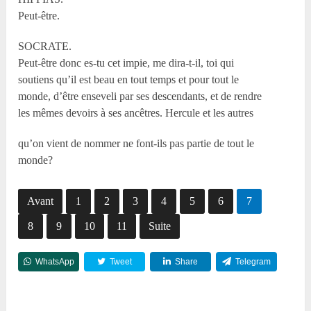
Peut-être.
SOCRATE.
Peut-être donc es-tu cet impie, me dira-t-il, toi qui
soutiens qu’il est beau en tout temps et pour tout le
monde, d’être enseveli par ses descendants, et de rendre
les mêmes devoirs à ses ancêtres. Hercule et les autres
qu’on vient de nommer ne font-ils pas partie de tout le
monde?
Avant
1
2
3
4
5
6
7
8
9
10
11
Suite
WhatsApp
Tweet
Share
Telegram
Reddit