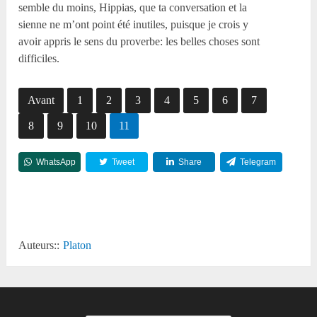
semble du moins, Hippias, que ta conversation et la
sienne ne m’ont point été inutiles, puisque je crois y
avoir appris le sens du proverbe: les belles choses sont
difficiles.
Avant
1
2
3
4
5
6
7
8
9
10
11
WhatsApp
Tweet
Share
Telegram
Reddit
Auteurs::
Platon