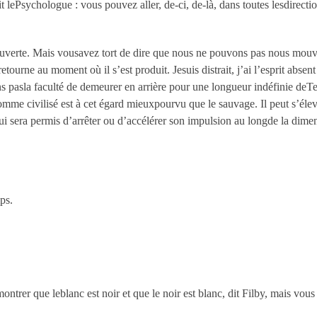
pit lePsychologue : vous pouvez aller, de-ci, de-là, dans toutes lesdirect
uverte. Mais vousavez tort de dire que nous ne pouvons pas nous mouv
etourne au moment où il s’est produit. Jesuis distrait, j’ai l’esprit absen
 pasla faculté de demeurer en arrière pour une longueur indéfinie deT
omme civilisé est à cet égard mieuxpourvu que le sauvage. Il peut s’éleve
 lui sera permis d’arrêter ou d’accélérer son impulsion au longde la di
ps.
ntrer que leblanc est noir et que le noir est blanc, dit Filby, mais vou