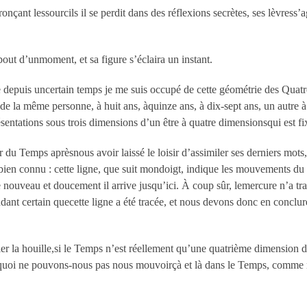
ronçant lessourcils il se perdit dans des réflexions secrètes, ses lèvress
 bout d’unmoment, et sa figure s’éclaira un instant.
e depuis uncertain temps je me suis occupé de cette géométrie des Quat
de la même personne, à huit ans, àquinze ans, à dix-sept ans, un autre à vi
sentations sous trois dimensions d’un être à quatre dimensionsqui est fix
du Temps aprèsnous avoir laissé le loisir d’assimiler ses derniers mot
en connu : cette ligne, que suit mondoigt, indique les mouvements du ba
de nouveau et doucement il arrive jusqu’ici. À coup sûr, lemercure n’a t
dant certain quecette ligne a été tracée, et nous devons donc en conclur
ler la houille,si le Temps n’est réellement qu’une quatrième dimension d
quoi ne pouvons-nous pas nous mouvoirçà et là dans le Temps, comme n