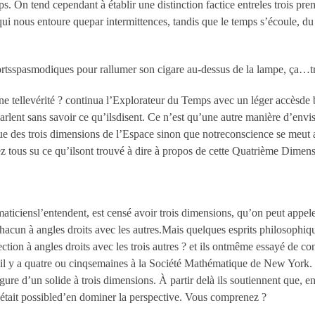
s. On tend cependant à établir une distinction factice entreles trois pre
ui nous entoure quepar intermittences, tandis que le temps s’écoule, d
fortsspasmodiques pour rallumer son cigare au-dessus de la lampe, ça…t
une tellevérité ? continua l’Explorateur du Temps avec un léger accèsde
ent sans savoir ce qu’ilsdisent. Ce n’est qu’une autre manière d’envisa
 des trois dimensions de l’Espace sinon que notreconscience se meut a
ez tous su ce qu’ilsont trouvé à dire à propos de cette Quatrième Dimen
ticiensl’entendent, est censé avoir trois dimensions, qu’on peut appele
, chacun à angles droits avec les autres.Mais quelques esprits philosop
ction à angles droits avec les trois autres ? et ils ontmême essayé de c
l y a quatre ou cinqsemaines à la Société Mathématique de New York.
ure d’un solide à trois dimensions. À partir delà ils soutiennent que, e
ur était possibled’en dominer la perspective. Vous comprenez ?