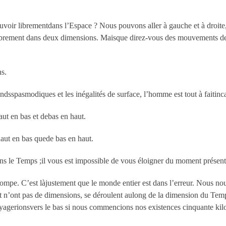
ir librementdans l’Espace ? Nous pouvons aller à gauche et à droite, en
ibrement dans deux dimensions. Maisque direz-vous des mouvements de h
.
ns.
bondsspasmodiques et les inégalités de surface, l’homme est tout à faiti
aut en bas et debas en haut.
haut en bas quede bas en haut.
s le Temps ;il vous est impossible de vous éloigner du moment présent
trompe. C’est làjustement que le monde entier est dans l’erreur. Nous
et n’ont pas de dimensions, se déroulent aulong de la dimension du Te
agerionsvers le bas si nous commencions nos existences cinquante kilom