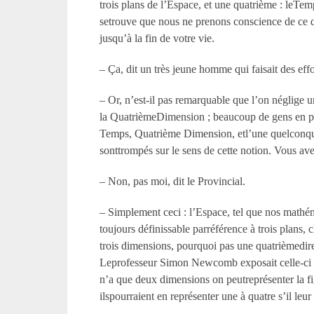
trois plans de l’Espace, et une quatrième : leTemp
setrouve que nous ne prenons conscience de ce q
jusqu’à la fin de votre vie.
– Ça, dit un très jeune homme qui faisait des ef
– Or, n’est-il pas remarquable que l’on néglige 
la QuatrièmeDimension ; beaucoup de gens en parl
Temps, Quatrième Dimension, etl’une quelconque
sonttrompés sur le sens de cette notion. Vous av
– Non, pas moi, dit le Provincial.
– Simplement ceci : l’Espace, tel que nos mathéma
toujours définissable parréférence à trois plans
trois dimensions, pourquoi pas une quatrièmedire
Leprofesseur Simon Newcomb exposait celle-ci i
n’a que deux dimensions on peutreprésenter la fig
ilspourraient en représenter une à quatre s’il le