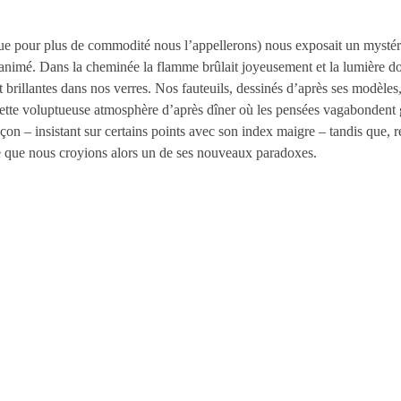
ur plus de commodité nous l’appellerons) nous exposait un mystérieu
et animé. Dans la cheminée la flamme brûlait joyeusement et la lumière 
nt brillantes dans nos verres. Nos fauteuils, dessinés d’après ses modèle
t cette voluptueuse atmosphère d’après dîner où les pensées vagabondent 
façon – insistant sur certains points avec son index maigre – tandis que,
e que nous croyions alors un de ses nouveaux paradoxes.