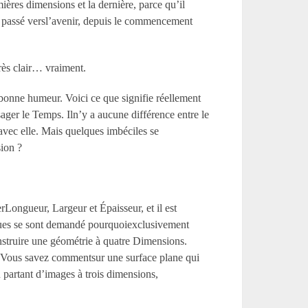
mières dimensions et la dernière, parce qu’il
u passé versl’avenir, depuis le commencement
rès clair… vraiment.
 bonne humeur. Voici ce que signifie réellement
ger le Temps. Iln’y a aucune différence entre le
vec elle. Mais quelques imbéciles se
sion ?
rLongueur, Largeur et Épaisseur, et il est
hiques se sont demandé pourquoiexclusivement
onstruire une géométrie à quatre Dimensions.
 Vous savez commentsur une surface plane qui
n partant d’images à trois dimensions,