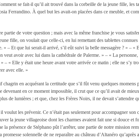
ment se fait-il qu’il ait trouvé dans la corbeille de la jeune fille, les ta
sia Ferrandino. À quel but les avait-on placées dans ce meuble, et comme
re partie de votre question
; mais avec la même franchise je vous satisf
ne fille, on voulait que celle-ci, en lui remettant des tablettes connues d
. » – Et que lui serait-il arrivé, s’il eût suivi la belle messagère
? » – « E
’on veut avoir avec lui dans la cathédrale de Palerme. » – « La personne,
» – « Elle y était une heure avant votre arrivée ce matin
; elle ne s’y t
er avec elle. »
 chagrin en acquérant la certitude que s’il fût venu quelques momens pl
se devenant en ce moment impossible, il crut que ce qu’il avait de mieux 
 plus de lumières
; et que, chez les Frères Noirs, il ne devait s’attendre
l voulut les prévenir. Ce n’était pas seulement pour accompagner son cou
uver la jeune villageoise dont les charmes avaient fait une si douce et f
 que la présence de Stéphano pût l’arrêter, une partie de notre mission rem
 la promesse solennelle de ne reparaître au château d’Altanéro qu’après 