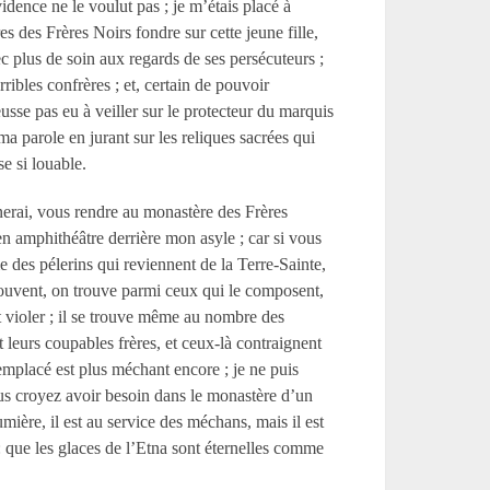
vidence ne le voulut pas
; je m’étais placé à
es des Frères Noirs fondre sur cette jeune fille,
ec plus de soin aux regards de ses persécuteurs
;
rribles confrères
; et, certain de pouvoir
’eusse pas eu à veiller sur le protecteur du marquis
 ma parole en jurant sur les reliques sacrées qui
e si louable.
nerai, vous rendre au monastère des Frères
t en amphithéâtre derrière mon asyle
; car si vous
des pélerins qui reviennent de la Terre-Sainte,
couvent, on trouve parmi ceux qui le composent,
 violer
; il se trouve même au nombre des
nt leurs coupables frères, et ceux-là contraignent
 remplacé est plus méchant encore
; je ne puis
ous croyez avoir besoin dans le monastère d’un
ère, il est au service des méchans, mais il est
:
que les glaces de l’Etna sont éternelles comme