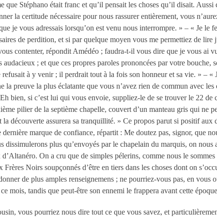
e que Stéphano était franc et qu’il pensait les choses qu’il disait. Aussi d
 donner la certitude nécessaire pour nous rassurer entièrement, vous n’aur
que je vous adressais lorsqu’on est venu nous interrompre. » – « Je le fer
ires de perdition, et si par quelque moyen vous me permettiez de lire ju
vous contenter, répondit Amédéo
; faudra-t-il vous dire que je vous ai
rs audacieux
; et que ces propres paroles prononcées par votre bouche, 
 refusait à y venir
; il perdrait tout à la fois son honneur et sa vie. »
– « 
la preuve la plus éclatante que vous n’avez rien de commun avec les e
 Eh bien, si c’est lui qui vous envoie, suppliez-le de se trouver le 22 de
xième pilier de la septième chapelle, couvert d’un manteau gris qui ne per
t la découverte assurera sa tranquillité. » Ce propos parut si positif aux 
 dernière marque de confiance, répartit
: Me doutez pas, signor, que no
us dissimulerons plus qu’envoyés par le chapelain du marquis, on nous
ix d’Altanéro. On a cru que de simples pélerins, comme nous le sommes ef
aux Frères Noirs soupçonnés d’être en tiers dans les choses dont on s’
s donner de plus amples renseignemens
; ne pourriez-vous pas, en vous o
 ce mois, tandis que peut-être son ennemi le frappera avant cette époque
sin, vous pourriez nous dire tout ce que vous savez, et particulièremen