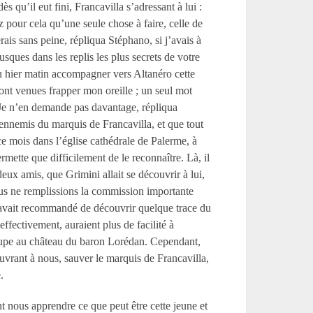
ès qu’il eut fini, Francavilla s’adressant à lui
:
ez pour cela qu’une seule chose à faire, celle de
ais sans peine, répliqua Stéphano, si j’avais à
sques dans les replis les plus secrets de votre
 vu hier matin accompagner vers Altanéro cette
sont venues frapper mon oreille
;
un seul mot
Je n’en demande pas davantage, répliqua
nnemis du marquis de Francavilla, et que tout
 ce mois dans l’église cathédrale de Palerme, à
mette que difficilement de le reconnaître. Là, il
deux amis, que Grimini allait se découvrir à lui,
us ne remplissions la commission importante
 avait recommandé de découvrir quelque trace du
fectivement, auraient plus de facilité à
occupe au château du baron Lorédan. Cependant,
uvrant à nous, sauver le marquis de Francavilla,
.
t nous apprendre ce que peut être cette jeune et