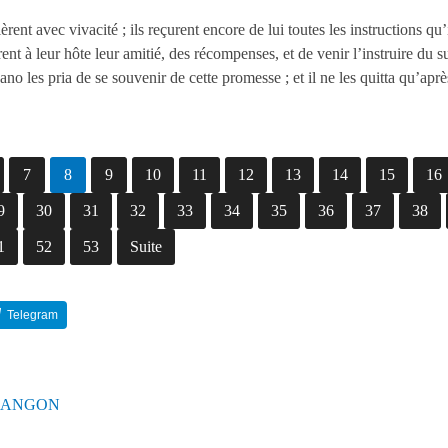
èrent avec vivacité
; ils reçurent encore de lui toutes les instructions qu
ent à leur hôte leur amitié, des récompenses, et de venir l’instruire du s
ano les pria de se souvenir de cette promesse
; et il ne les quitta qu’a
7
8
9
10
11
12
13
14
15
16
9
30
31
32
33
34
35
36
37
38
1
52
53
Suite
Telegram
Reddit
LANGON