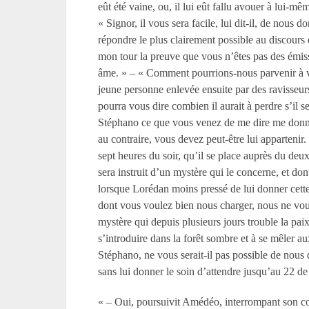
eût été vaine, ou, il lui eût fallu avouer à lui-mêm
« Signor, il vous sera facile, lui dit-il, de nous
répondre le plus clairement possible au discours 
mon tour la preuve que vous n’êtes pas des émissa
âme. » – « Comment pourrions-nous parvenir à 
jeune personne enlevée ensuite par des ravisseu
pourra vous dire combien il aurait à perdre s’il se
Stéphano ce que vous venez de me dire me donne 
au contraire, vous devez peut-être lui appartenir.
sept heures du soir, qu’il se place auprès du deu
sera instruit d’un mystère qui le concerne, et don
lorsque Lorédan moins pressé de lui donner cette
dont vous voulez bien nous charger, nous ne vo
mystère qui depuis plusieurs jours trouble la pa
s’introduire dans la forêt sombre et à se mêler 
Stéphano, ne vous serait-il pas possible de nou
sans lui donner le soin d’attendre jusqu’au 22 de
« – Oui, poursuivit Amédéo, interrompant son cou