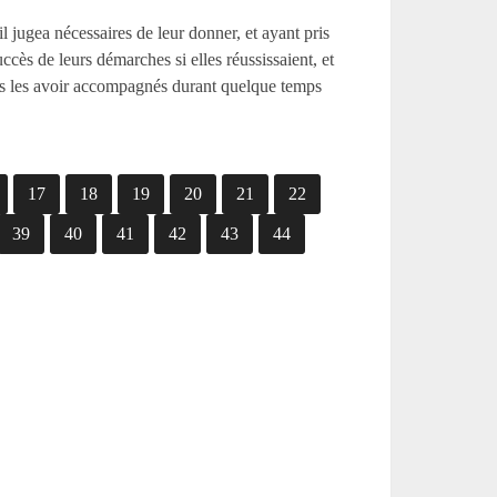
’il jugea nécessaires de leur donner, et ayant pris
uccès de leurs démarches si elles réussissaient, et
près les avoir accompagnés durant quelque temps
17
18
19
20
21
22
39
40
41
42
43
44