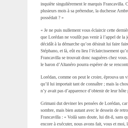
inquiète singulièrement le marquis Francavilla. Com
plusieurs mois à sa prétendue, la duchesse Ambro
possédait
? »
« Je ne puis nullement vous éclaircir cette derniè
que Lorédan ne voulût pas venir à l’appel de la jeu
décidât à la démarche qu’on désirait lui faire faire
Stéphano, et là, eût eu lieu l’éclaircissement qu
Francavilla se trouvait donc naguères chez vous. 
le baron d’Altanéro pourra espérer de se rencontr
Lorédan, comme on peut le croire, éprouva un vif
qu’il lui importait tant de connaître
; mais la cho
n’y avait pas d’apparence d’obtenir de leur hôte
Grimani dut deviner les pensées de Lorédan, car i
sombre, mais bien autant avec le dessein de retro
Francavilla
: « Voilà sans doute, lui dit-il, sans
encore à exécuter, nous avons fait, vous et moi,