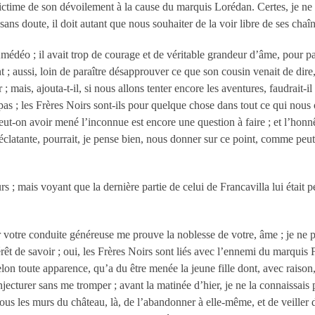
 victime de son dévoilement à la cause du marquis Lorédan. Certes, je ne 
 sans doute, il doit autant que nous souhaiter de la voir libre de ses chaî
’Amédéo
; il avait trop de courage et de véritable grandeur d’âme, pour par
t
; aussi, loin de paraître désapprouver ce que son cousin venait de dire, 
r
; mais, ajouta-t-il, si nous allons tenter encore les aventures, faudrait
pas
; les Frères Noirs sont-ils pour quelque chose dans tout ce qui nous
eut-on avoir mené l’inconnue est encore une question à faire
; et l’hon
clatante, pourrait, je pense bien, nous donner sur ce point, comme peut-ê
urs
; mais voyant que la dernière partie de celui de Francavilla lui était
car votre conduite généreuse me prouve la noblesse de votre, âme
; je ne 
rêt de savoir
; oui, les Frères Noirs sont liés avec l’ennemi du marquis F
 selon toute apparence, qu’a du être menée la jeune fille dont, avec raison,
onjecturer sans me tromper
; avant la matinée d’hier, je ne la connaissais 
ous les murs du château, là, de l’abandonner à elle-même, et de veiller de