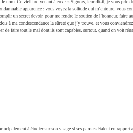
t le nom. Ce vieillard venant à eux
: « Signors, leur dit-il, je vous pri
condamnable apparence
; vous voyez la solitude qui m’entoure, vous con
omplir un secret devoir, pour me rendre le soutien de l’honneur, faire a
je dois à ma condescendance la sûreté que j’y trouve, et vous conviendrez 
r de faire tout le mal dont ils sont capables, surtout, quand on voit réuss
incipalement à étudier sur son visage si ses paroles étaient en rapport