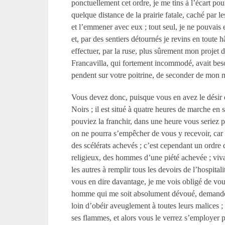
ponctuellement cet ordre, je me tins à l’écart pou
quelque distance de la prairie fatale, caché par l
et l’emmener avec eux
; tout seul, je ne pouvais
et, par des sentiers détournés je revins en toute 
effectuer, par la ruse, plus sûrement mon projet de
Francavilla, qui fortement incommodé, avait bes
pendent sur votre poitrine, de seconder de mon mi
Vous devez donc, puisque vous en avez le désir e
Noirs
; il est situé à quatre heures de marche en 
pouviez la franchir, dans une heure vous seriez 
on ne pourra s’empêcher de vous y recevoir, car
des scélérats achevés
; c’est cependant un ordre 
religieux, des hommes d’une piété achevée
; viv
les autres à remplir tous les devoirs de l’hospitali
vous en dire davantage, je me vois obligé de vou
homme qui me soit absolument dévoué, demandez l
loin d’obéir aveuglement à toutes leurs malices
;
ses flammes
, et alors vous le verrez s’employer