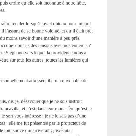
puis croire qu’elle soit inconnue à notre hôte,
nes.
aître reculer lorsqu’il avait obtenu pour lui tout
il l’assura de sa bonne volonté, et qu’il était prêt
-il du moins savoir d’une manière à peu près
 occupe
? ont-ils des liaisons avec nos ennemis
?
nête Stéphano vers lequel la providence nous a
tre sur tous les autres, toutes les lumières qui
 personnellement adressée, il crut convenable de
puis, dis-je, désavouer que je ne sois instruit
rancavilla, et c’est dans leur monastère qu’est le
 le sort vous intéresse
; je ne le sais pas d’une
pas
; elle me fut présentée par le protecteur de
 loin sur ce qui arriverait
; j’exécutai