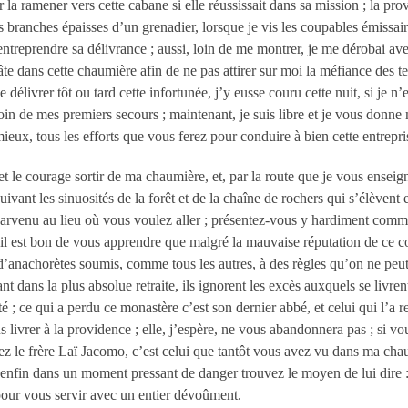
r la ramener vers cette cabane si elle réussissait dans sa mission
; la pro
es branches épaisses d’un grenadier, lorsque je vis les coupables émissair
 entreprendre sa délivrance
; aussi, loin de me montrer, je me dérobai av
hâte dans cette chaumière afin de ne pas attirer sur moi la méfiance des te
 délivrer tôt ou tard cette infortunée, j’y eusse couru cette nuit, si je n
oin de mes premiers secours
; maintenant, je suis libre et je vous donne
eux, tous les efforts que vous ferez pour conduire à bien cette entrepris
t le courage sortir de ma chaumière, et, par la route que je vous enseig
suivant les sinuosités de la forêt et de la chaîne de rochers qui s’élèven
parvenu au lieu où vous voulez aller
; présentez-vous y hardiment comme 
 il est bon de vous apprendre que malgré la mauvaise réputation de ce 
d’anachorètes soumis, comme tous les autres, à des règles qu’on ne peut
ant dans la plus absolue retraite, ils ignorent les excès auxquels se livre
té
; ce qui a perdu ce monastère c’est son dernier abbé, et celui qui l’a
s livrer à la providence
; elle, j’espère, ne vous abandonnera pas
; si v
e frère Laï Jacomo, c’est celui que tantôt vous avez vu dans ma chaumi
 enfin dans un moment pressant de danger trouvez le moyen de lui dire
 pour vous servir avec un entier dévoûment.