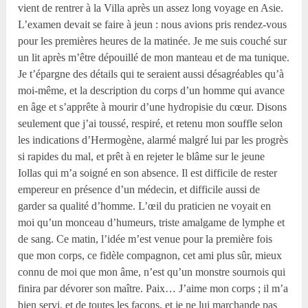
vient de rentrer à la Villa après un assez long voyage en Asie.
L’examen devait se faire à jeun : nous avions pris rendez-vous
pour les premières heures de la matinée. Je me suis couché sur
un lit après m’être dépouillé de mon manteau et de ma tunique.
Je t’épargne des détails qui te seraient aussi désagréables qu’à
moi-même, et la description du corps d’un homme qui avance
en âge et s’apprête à mourir d’une hydropisie du cœur. Disons
seulement que j’ai toussé, respiré, et retenu mon souffle selon
les indications d’Hermogène, alarmé malgré lui par les progrès
si rapides du mal, et prêt à en rejeter le blâme sur le jeune
Iollas qui m’a soigné en son absence. Il est difficile de rester
empereur en présence d’un médecin, et difficile aussi de
garder sa qualité d’homme. L’œil du praticien ne voyait en
moi qu’un monceau d’humeurs, triste amalgame de lymphe et
de sang. Ce matin, l’idée m’est venue pour la première fois
que mon corps, ce fidèle compagnon, cet ami plus sûr, mieux
connu de moi que mon âme, n’est qu’un monstre sournois qui
finira par dévorer son maître. Paix… J’aime mon corps ; il m’a
bien servi, et de toutes les façons, et je ne lui marchande pas