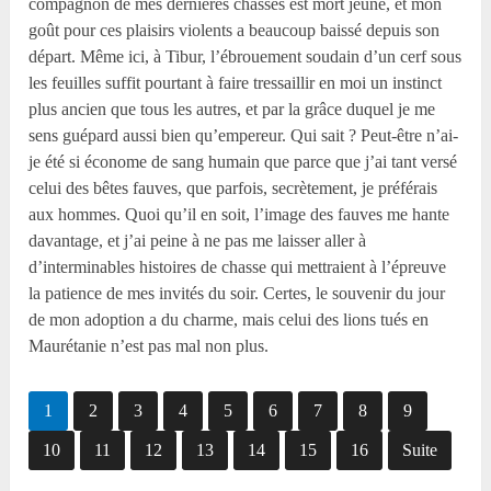
compagnon de mes dernières chasses est mort jeune, et mon
goût pour ces plaisirs violents a beaucoup baissé depuis son
départ. Même ici, à Tibur, l’ébrouement soudain d’un cerf sous
les feuilles suffit pourtant à faire tressaillir en moi un instinct
plus ancien que tous les autres, et par la grâce duquel je me
sens guépard aussi bien qu’empereur. Qui sait ? Peut-être n’ai-
je été si économe de sang humain que parce que j’ai tant versé
celui des bêtes fauves, que parfois, secrètement, je préférais
aux hommes. Quoi qu’il en soit, l’image des fauves me hante
davantage, et j’ai peine à ne pas me laisser aller à
d’interminables histoires de chasse qui mettraient à l’épreuve
la patience de mes invités du soir. Certes, le souvenir du jour
de mon adoption a du charme, mais celui des lions tués en
Maurétanie n’est pas mal non plus.
1
2
3
4
5
6
7
8
9
10
11
12
13
14
15
16
Suite