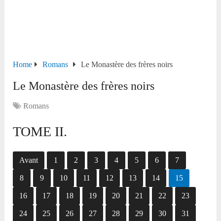
Home
Romans
Le Monastère des frères noirs
Le Monastère des frères noirs
Romans
TOME II.
Avant
1
2
3
4
5
6
7
8
9
10
11
12
13
14
15
16
17
18
19
20
21
22
23
24
25
26
27
28
29
30
31