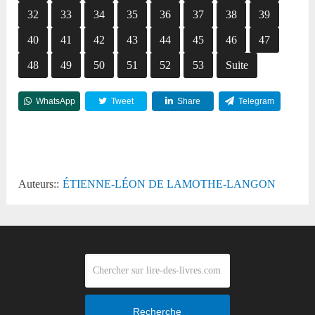
32
33
34
35
36
37
38
39
40
41
42
43
44
45
46
47
48
49
50
51
52
53
Suite
WhatsApp
Tweet
Share
Telegram
Reddit
Auteurs::
ÉTIENNE-LÉON DE LAMOTHE-LANGON
Recherche