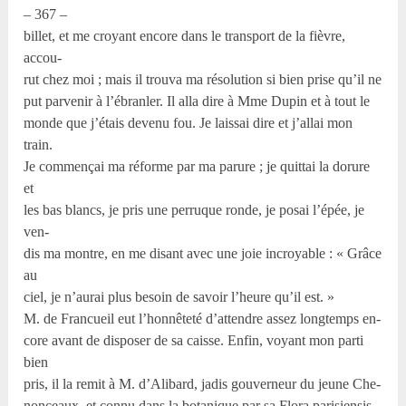
– 367 –
billet, et me croyant encore dans le transport de la fièvre,
accou-
rut chez moi ; mais il trouva ma résolution si bien prise qu’il ne
put parvenir à l’ébranler. Il alla dire à Mme Dupin et à tout le
monde que j’étais devenu fou. Je laissai dire et j’allai mon
train.
Je commençai ma réforme par ma parure ; je quittai la dorure
et
les bas blancs, je pris une perruque ronde, je posai l’épée, je
ven-
dis ma montre, en me disant avec une joie incroyable : « Grâce
au
ciel, je n’aurai plus besoin de savoir l’heure qu’il est. »
M. de Francueil eut l’honnêteté d’attendre assez longtemps en-
core avant de disposer de sa caisse. Enfin, voyant mon parti
bien
pris, il la remit à M. d’Alibard, jadis gouverneur du jeune Che-
nonceaux, et connu dans la botanique par sa Flora parisiensis.