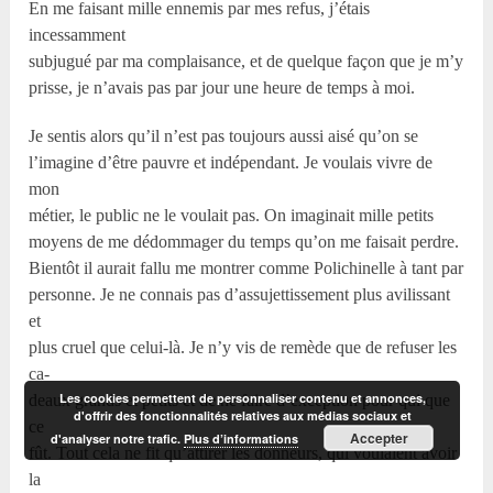
En me faisant mille ennemis par mes refus, j’étais
incessamment
subjugué par ma complaisance, et de quelque façon que je m’y
prisse, je n’avais pas par jour une heure de temps à moi.
Je sentis alors qu’il n’est pas toujours aussi aisé qu’on se
l’imagine d’être pauvre et indépendant. Je voulais vivre de
mon
métier, le public ne le voulait pas. On imaginait mille petits
moyens de me dédommager du temps qu’on me faisait perdre.
Bientôt il aurait fallu me montrer comme Polichinelle à tant par
personne. Je ne connais pas d’assujettissement plus avilissant
et
plus cruel que celui-là. Je n’y vis de remède que de refuser les
ca-
Les cookies permettent de personnaliser contenu et annonces,
deaux grands et petits et de ne faire d’exception pour qui que
d'offrir des fonctionnalités relatives aux médias sociaux et
ce
Accepter
d'analyser notre trafic.
Plus d’informations
fût. Tout cela ne fit qu’attirer les donneurs, qui voulaient avoir
la