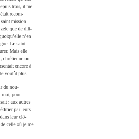
epuis trois, il me
 était recom-
 saint mission-
 zèle que de dili-
 quoiqu’elle n’en
ngue. Le saint
urer. Mais elle
ir, chrétienne ou
nsentait encore à
 le voulût plus.
ur du nou-
à moi, pour
ait ; aux autres,
édifier par leurs
dans leur clô-
 de celle où je me