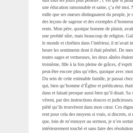
suis tous les jours plus pénétré ; c’est que si jama
une éducation raisonnable et saine, ç’a été moi.
mille que ses mœurs distinguaient du peuple, je 
des leçons de sagesse et des exemples d’honneur
rents. Mon père, quoique homme de plaisir, avai
une probité sûre, mais beaucoup de religion. G
le monde et chrétien dans l’intérieur, il m’avait 
heure les sentiments dont il était pénétré. De mes 
toutes sages et vertueuses, les deux aînées étaient
troisième, fille à la fois pleine de grâces, d’esprit 
peut-être encore plus qu’elles, quoique avec moi
Du sein de cette estimable famille, je passai ch
qui, bien qu’homme d’Église et prédicateur, était
dans et faisait presque aussi bien qu’il disait. Sa s
vèrent, par des instructions douces et judicieuses
piété qu’ils trouvèrent dans mon cœur. Ces dign
rent pour cela des moyens si vrais, si discrets, si
que, loin de m’ennuyer au sermon, je n’en sortais
intérieurement touché et sans faire des résolution