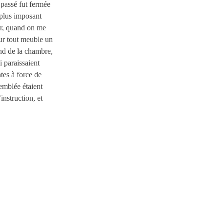
 passé fut fermée
 plus imposant
er, quand on me
our tout meuble un
nd de la chambre,
i paraissaient
ntes à force de
semblée étaient
nstruction, et