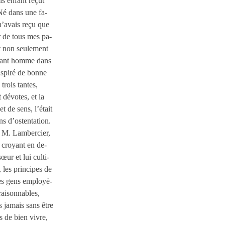
is enfant reçut
 Né dans une fa-
n’avais reçu que
 de tous mes pa-
t non seulement
alant homme dans
inspiré de bonne
trois tantes,
 dévotes, et la
et de sens, l’était
ns d’ostentation.
ez M. Lambercier,
 croyant en de-
œur et lui culti-
, les principes de
es gens employè-
 raisonnables,
 jamais sans être
s de bien vivre,