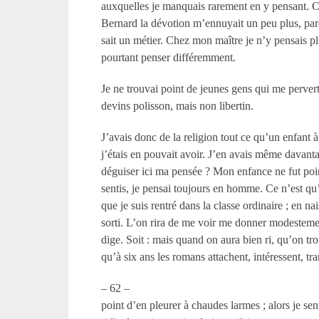
auxquelles je manquais rarement en y pensant. 
Bernard la dévotion m’ennuyait un peu plus, parc
sait un métier. Chez mon maître je n’y pensais pl
pourtant penser différemment.
Je ne trouvai point de jeunes gens qui me pervert
devins polisson, mais non libertin.
J’avais donc de la religion tout ce qu’un enfant à
j’étais en pouvait avoir. J’en avais même davant
déguiser ici ma pensée ? Mon enfance ne fut poin
sentis, je pensai toujours en homme. Ce n’est qu
que je suis rentré dans la classe ordinaire ; en nai
sorti. L’on rira de me voir me donner modesteme
dige. Soit : mais quand on aura bien ri, qu’on tr
qu’à six ans les romans attachent, intéressent, tr
– 62 –
point d’en pleurer à chaudes larmes ; alors je sen