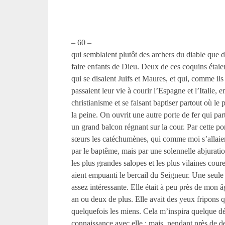
– 60 –
qui semblaient plutôt des archers du diable que d
faire enfants de Dieu. Deux de ces coquins étaie
qui se disaient Juifs et Maures, et qui, comme il
passaient leur vie à courir l’Espagne et l’Italie, 
christianisme et se faisant baptiser partout où le 
la peine. On ouvrit une autre porte de fer qui pa
un grand balcon régnant sur la cour. Par cette po
sœurs les catéchumènes, qui comme moi s’allaien
par le baptême, mais par une solennelle abjuratio
les plus grandes salopes et les plus vilaines cour
aient empuanti le bercail du Seigneur. Une seule 
assez intéressante. Elle était à peu près de mon â
an ou deux de plus. Elle avait des yeux fripons q
quelquefois les miens. Cela m’inspira quelque dés
connaissance avec elle ; mais, pendant près de d