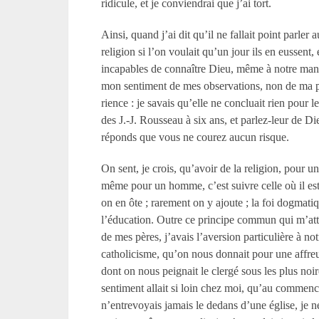
ridicule, et je conviendrai que j’ai tort.
Ainsi, quand j’ai dit qu’il ne fallait point parler 
religion si l’on voulait qu’un jour ils en eussent, e
incapables de connaître Dieu, même à notre maniè
mon sentiment de mes observations, non de ma 
rience : je savais qu’elle ne concluait rien pour l
des J.-J. Rousseau à six ans, et parlez-leur de Di
réponds que vous ne courez aucun risque.
On sent, je crois, qu’avoir de la religion, pour un
même pour un homme, c’est suivre celle où il es
on en ôte ; rarement on y ajoute ; la foi dogmatiq
l’éducation. Outre ce principe commun qui m’att
de mes pères, j’avais l’aversion particulière à not
catholicisme, qu’on nous donnait pour une affreus
dont on nous peignait le clergé sous les plus noi
sentiment allait si loin chez moi, qu’au commen
n’entrevoyais jamais le dedans d’une église, je ne