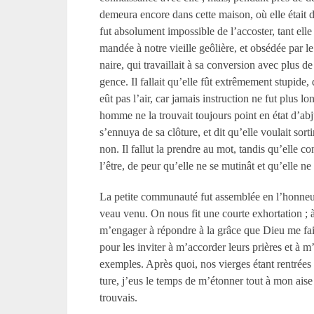
demeura encore dans cette maison, où elle était d
fut absolument impossible de l’accoster, tant elle
mandée à notre vieille geôlière, et obsédée par le
naire, qui travaillait à sa conversion avec plus de
gence. Il fallait qu’elle fût extrêmement stupide,
eût pas l’air, car jamais instruction ne fut plus lo
homme ne la trouvait toujours point en état d’abj
s’ennuya de sa clôture, et dit qu’elle voulait sort
non. Il fallut la prendre au mot, tandis qu’elle co
l’être, de peur qu’elle ne se mutinât et qu’elle ne
La petite communauté fut assemblée en l’honne
veau venu. On nous fit une courte exhortation ; 
m’engager à répondre à la grâce que Dieu me fais
pour les inviter à m’accorder leurs prières et à m’
exemples. Après quoi, nos vierges étant rentrées 
ture, j’eus le temps de m’étonner tout à mon aise
trouvais.