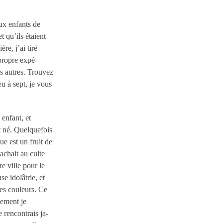
aux enfants de
t qu’ils étaient
re, j’ai tiré
propre expé-
es autres. Trouvez
eu à sept, je vous
 enfant, et
t né. Quelquefois
ue est un fruit de
achait au culte
re ville pour le
e idolâtrie, et
res couleurs. Ce
cement je
 rencontrais ja-