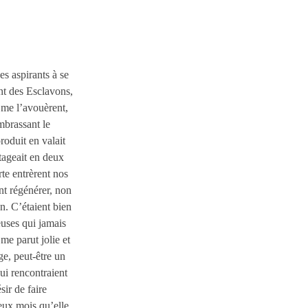
es aspirants à se
nt des Esclavons,
s me l’avouèrent,
embrassant le
produit en valait
rtageait en deux
rte entrèrent nos
t régénérer, non
n. C’étaient bien
euses qui jamais
me parut jolie et
ge, peut-être un
ui rencontraient
ir de faire
eux mois qu’elle