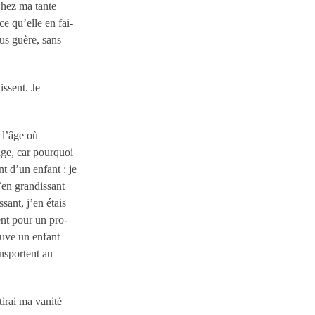
Chez ma tante
e qu’elle en fai-
us guère, sans
issent. Je
 l’âge où
age, car pourquoi
t d’un enfant ; je
’en grandissant
ssant, j’en étais
nt pour un pro-
ouve un enfant
ansportent au
tirai ma vanité